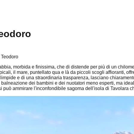
Teodoro
n Teodoro
abbia, morbida e finissima, che di distende per più di un chilo
ali, il mare, puntellato qua e là da piccoli scogli affioranti, o
e, limpide e di una straordinaria trasparenza, lasciano chiarame
la balneazione dei bambini e dei nuotatori meno esperti, ma idea
i può ammirare l'inconfondibile sagoma dell'isola di Tavolara c