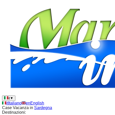
it
▼
it
Italiano
en
English
Case Vacanza in
Sardegna
Destinazioni: