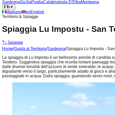
Sardegna
Sicilia
Puglia
Calabria
Isola D'Elba
Montagna
it
▼
it
Italiano
en
English
Territorio & Spiagge
Spiaggia Lu Impostu - San 
🏷️
Spiagge
Home
/
Guida al Territorio
/
Sardegna
/
Spiaggia Lu Impostu - Sa
La spiaggia di
Lu Impostu
è un bellissimo arenile di candida s
Teodoro. Suggestiva spiaggia che ricorda lontani paesaggi tropic
dalle diverse tonalità dell'azzurro al verde smeraldo; le acqu
digradante verso il largo, particolarmente adatto al gioco e al
passeggiate in acqua. Dalla spiaggia, guardando verso nord, s