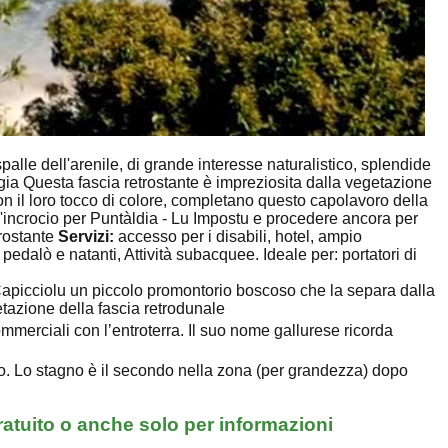
alle dell'arenile, di grande interesse naturalistico, splendide
ggia Questa fascia retrostante è impreziosita dalla vegetazione
n il loro tocco di colore, completano questo capolavoro della
all'incrocio per Puntàldia - Lu Impostu e procedere ancora per
trostante
Servizi:
accesso per i disabili, hotel, ampio
pedalò e natanti, Attività subacquee. Ideale per: portatori di
Capicciolu un piccolo promontorio boscoso che la separa dalla
etazione della fascia retrodunale
ommerciali con l’entroterra. Il suo nome gallurese ricorda
lo. Lo stagno è il secondo nella zona (per grandezza) dopo
ratuito o anche solo per informazioni