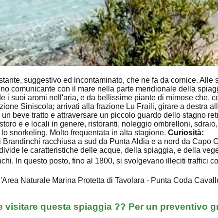
tante, suggestivo ed incontaminato, che ne fa da cornice. Alle sp
stagno comunicante con il mare nella parte meridionale della spia
i suoi aromi nell'aria, e da bellissime piante di mimose che, co
ione Siniscola; arrivati alla frazione Lu Fraili, girare a destra 
r un beve tratto e attraversare un piccolo guardo dello stagno re
ro e e locali in genere, ristoranti, noleggio ombrelloni, sdraio, 
lo snorkeling. Molto frequentata in alta stagione.
Curiosità:
di Brandinchi racchiusa a sud da Punta Aldia e a nord da Capo 
ivide le caratteristiche delle acque, della spiaggia, e della veg
 In questo posto, fino al 1800, si svolgevano illeciti traffici c
l'Area Naturale Marina Protetta di Tavolara - Punta Coda Caval
 visitare questa spiaggia ?? Per un preventivo g