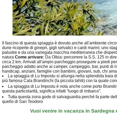
Il fascino di questa spiaggia è dovuto anche all'ambiente circos
dune ricoperte di ginepri, gigli selvatici e cardi marini; uno 
palustre e da una variegata macchia mediterranea che disperde 
natura
Come arrivare:
Da Olbia: percorrere la S.S. 125 in direz
circa 2 km. Arrivati all'ampio parcheggio proseguire a piedi pe
parcheggio adatto anche ai camper, campeggio, bar, punti di risto
handicap, anziani, famiglie con bambini, giovani, sub, chi ama 
La spiaggia di Lu Impostu si allunga nella splendida baia 
più famosa Cala Brandinchi (la piccola tahiti) con la quale cond
La spiaggia di Lu Impostu è nota anche come porto Brandinchi.
questa particolarità, significa infatti “luogo di imbarco”.
Tutta questa zona gode di salvaguardia perché fa parte del
quello di San Teodoro
Vuoi venire in vacanza in Sardegna e