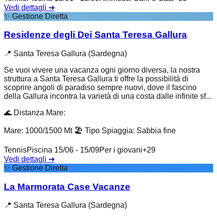
Vedi dettagli
➔
✨
Gestione Diretta
Residenze degli Dei Santa Teresa Gallura
📍
Santa Teresa Gallura (Sardegna)
Se vuoi vivere una vacanza ogni giorno diversa, la nostra
struttura a Santa Teresa Gallura ti offre la possibilità di
scoprire angoli di paradiso sempre nuovi, dove il fascino
della Gallura incontra la varietà di una costa dalle infinite sf...
🌊
Distanza Mare
:
Mare: 1000/1500 Mt
🏖️
Tipo Spiaggia
:
Sabbia fine
Tennis
Piscina 15/06 - 15/09
Per i giovani
+
29
Vedi dettagli
➔
✨
Gestione Diretta
La Marmorata Case Vacanze
📍
Santa Teresa Gallura (Sardegna)