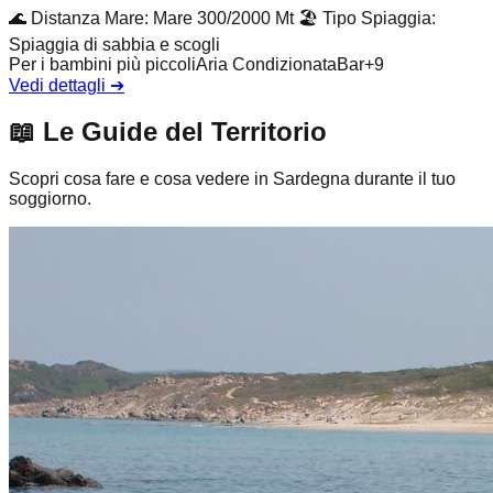
🌊
Distanza Mare
:
Mare 300/2000 Mt
🏖️
Tipo Spiaggia
:
Spiaggia di sabbia e scogli
Per i bambini più piccoli
Aria Condizionata
Bar
+
9
Vedi dettagli
➔
📖
Le Guide del Territorio
Scopri cosa fare e cosa vedere in Sardegna durante il tuo
soggiorno.