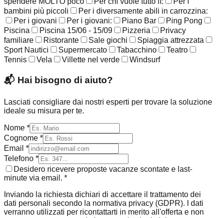
spendere MOLTO poco
Per chi vuole tutto lì:
Per i
bambini più piccoli
Per i diversamente abili in carrozzina:
Per i giovani
Per i giovani:
Piano Bar
Ping Pong
Piscina
Piscina 15/06 - 15/09
Pizzeria
Privacy
familiare
Ristorante
Sale giochi
Spiaggia attrezzata
Sport Nautici
Supermercato
Tabacchino
Teatro
Tennis
Vela
Villette nel verde
Windsurf
📬
Hai bisogno di aiuto?
Lasciati consigliare dai nostri esperti per trovare la soluzione
ideale su misura per te.
Nome *
Cognome *
Email *
Telefono *
Desidero ricevere proposte vacanze scontate e last-
minute via email. *
Inviando la richiesta dichiari di accettare il trattamento dei
dati personali secondo la normativa privacy (GDPR). I dati
verranno utilizzati per ricontattarti in merito all'offerta e non