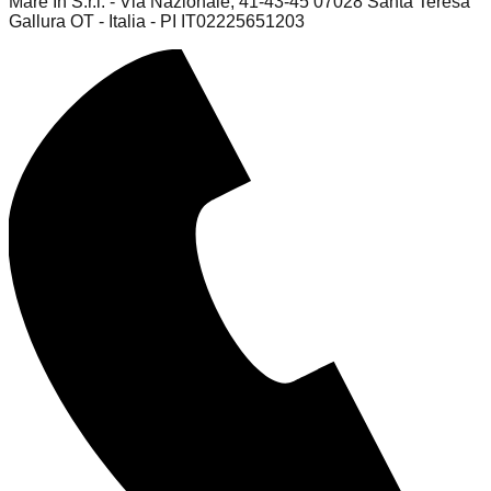
Mare In S.r.l. - Via Nazionale, 41-43-45 07028 Santa Teresa
Gallura OT - Italia - PI IT02225651203