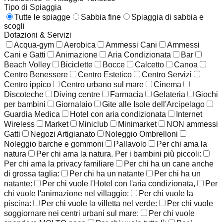
Tipo di Spiaggia
Tutte le spiagge
Sabbia fine
Spiaggia di sabbia e
scogli
Dotazioni & Servizi
Acqua-gym
Aerobica
Ammessi Cani
Ammessi
Cani e Gatti
Animazione
Aria Condizionata
Bar
Beach Volley
Biciclette
Bocce
Calcetto
Canoa
Centro Benessere
Centro Estetico
Centro Servizi
Centro ippico
Centro urbano sul mare
Cinema
Discoteche
Diving centre
Farmacia
Gelateria
Giochi
per bambini
Giornalaio
Gite alle Isole dell'Arcipelago
Guardia Medica
Hotel con aria condizionata
Internet
Wireless
Market
Miniclub
Minimarket
NON ammessi
Gatti
Negozi Artigianato
Noleggio Ombrelloni
Noleggio barche e gommoni
Pallavolo
Per chi ama la
natura
Per chi ama la natura. Per i bambini più piccoli:
Per chi ama la privacy familiare
Per chi ha un cane anche
di grossa taglia:
Per chi ha un natante
Per chi ha un
natante:
Per chi vuole l'Hotel con l'aria condizionata,
Per
chi vuole l'animazione nel villaggio:
Per chi vuole la
piscina:
Per chi vuole la villetta nel verde:
Per chi vuole
soggiornare nei centri urbani sul mare:
Per chi vuole