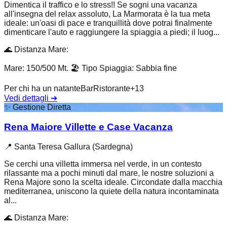
Dimentica il traffico e lo stress!! Se sogni una vacanza
all'insegna del relax assoluto, La Marmorata è la tua meta
ideale: un'oasi di pace e tranquillità dove potrai finalmente
dimenticare l'auto e raggiungere la spiaggia a piedi; il luog...
🌊
Distanza Mare
:
Mare: 150/500 Mt.
🏖️
Tipo Spiaggia
:
Sabbia fine
Per chi ha un natante
Bar
Ristorante
+
13
Vedi dettagli
➔
✨
Gestione Diretta
Rena Maiore Villette e Case Vacanza
📍
Santa Teresa Gallura (Sardegna)
Se cerchi una villetta immersa nel verde, in un contesto
rilassante ma a pochi minuti dal mare, le nostre soluzioni a
Rena Majore sono la scelta ideale. Circondate dalla macchia
mediterranea, uniscono la quiete della natura incontaminata
al...
🌊
Distanza Mare
: