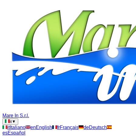
Mare In S.r.l.
it
▼
it
Italiano
en
English
fr
Français
de
Deutsch
es
Español