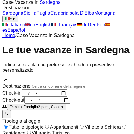
Case Vacanza in
Sardegna
Destinazioni:
Sardegna
Sicilia
Puglia
Calabria
Isola D'Elba
Montagna
it
▼
it
Italiano
en
English
fr
Français
de
Deutsch
es
Español
Home
/
Case Vacanza in
Sardegna
Le tue vacanze in
Sardegna
Indica la località che preferisci e chiedi un preventivo
personalizzato
📍
Destinazione
Check-in
Check-out
👥
Ospiti / Famiglia
2 pers, 0 anim.
🔍
Tipologia alloggio
Tutte le tipologie
Appartamenti
Villette a Schiera
Residence
Villaggio Turistico