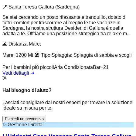
📍
Santa Teresa Gallura (Sardegna)
Se stai cercando un posto rilassante e tranquillo, dotato di
tutti i comfort per trascorrere al meglio le tue vacanze in
Sardegna, la nostra struttura Desideri di Gallura è quella
adatta a te. Offriamo una posizione strategica tra relax e m...
🌊
Distanza Mare
:
Mare: 1200 Mt
🏖️
Tipo Spiaggia
:
Spiaggia di sabbia e scogli
Per i bambini più piccoli
Aria Condizionata
Bar
+
21
Vedi dettagli
➔
👋
Hai bisogno di aiuto?
Lasciati consigliare dai nostri esperti per trovare la soluzione
ideale su misura per te.
Richiedi un preventivo
✨
Gestione Diretta