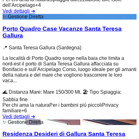
dell'Arcipelago
+
4
Vedi dettagli
➔
✨
Gestione Diretta
Porto Quadro Case Vacanze Santa Teresa
Gallura
📍
Santa Teresa Gallura (Sardegna)
La località di Porto Quadro sorge nella baia che limita a
nord-est il porto di Santa Teresa Gallura affacciata su
Bonifacio e sull'Arcipelago Corso, luogo ideale per gli amanti
della natura e del mare che vogliono trascorrere le loro
vaca...
🌊
Distanza Mare
:
Mare 150/300 Mt.
🏖️
Tipo Spiaggia
:
Sabbia fine
Per chi ama la natura
Per i bambini più piccoli
Privacy
familiare
+
6
Vedi dettagli
➔
✨
Gestione Diretta
Residenza Desideri di Gallura Santa Teresa