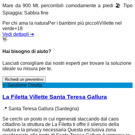
Mare da 900 Mt. percorribili comodamente a piedi
🏖️
Tipo
Spiaggia
:
Sabbia fine
Per chi ama la natura
Per i bambini più piccoli
Villette nel
verde
+
18
Vedi dettagli
➔
👋
Hai bisogno di aiuto?
Lasciati consigliare dai nostri esperti per trovare la soluzione
ideale su misura per te.
Richiedi un preventivo
✨
Gestione Diretta
La Filetta Villette Santa Teresa Gallura
📍
Santa Teresa Gallura (Sardegna)
Se cerchi un posto in cui rigenerati staccando dal caos
cittadino la struttura de La Filetta ti offre il silenzio della
natura e la privacy necessaria Questa esclusiva zona