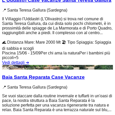
L'Uddastri Case Vacanze Santa Teresa Gallura
📍
Santa Teresa Gallura (Sardegna)
Il Villaggio l'Uddastri (L'Olivastro) si trova nel comune di
Santa Teresa Gallura, da cui dista solo pochi chilometri, è in
prossimità delle spiagge de La Marmorata e di Porto Quadro,
raggiungibili anche a piedi. Il complesso con al centro...
🌊
Distanza Mare
:
Mare 2000 Mt
🏖️
Tipo Spiaggia
:
Spiaggia
di sabbia e scogli
Piscina 15/06 - 15/09
Per chi ama la natura
Per i bambini più
piccoli
+
5
Vedi dettagli
➔
✨
Gestione Diretta
Baia Santa Reparata Case Vacanze
📍
Santa Teresa Gallura (Sardegna)
Se vuoi staccare dalla routine invernale e tuffarti in un'oasi di
pace, la nostra struttura a Baia Santa Reparata è la
soluzione perfetta per una vacanza rigenerante tra natura e
relax. Baia Santa Reparata è una terrazza naturale sul blu,...