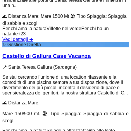
residenziale alle porte di Santa Teresa Gallura è immersa in
una n...
🌊
Distanza Mare
:
Mare 1500 Mt
🏖️
Tipo Spiaggia
:
Spiaggia
di sabbia e scogli
Per chi ama la natura
Villette nel verde
Per chi ha un
natante
+
23
Vedi dettagli
➔
✨
Gestione Diretta
Castello di Gallura Case Vacanza
📍
Santa Teresa Gallura (Sardegna)
Se stai cercando l'unione di una location rilassante e la
comodità di una piscina sempre a tua disposizione, dove il
divertimento dei più piccoli incontra il desiderio di pace e
spensieratezza dei genitori, la nostra struttura Castello di G...
🌊
Distanza Mare
:
Mare 150/900 mt.
🏖️
Tipo Spiaggia
:
Spiaggia di sabbia e
scogli
Per chi ama la natura
Spiaggia attrezzata
Gite alle Isole