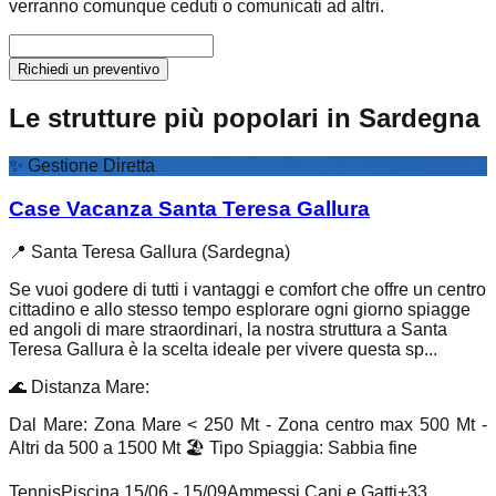
verranno comunque ceduti o comunicati ad altri.
Richiedi un preventivo
Le strutture più popolari in Sardegna
✨
Gestione Diretta
Case Vacanza Santa Teresa Gallura
📍
Santa Teresa Gallura (Sardegna)
Se vuoi godere di tutti i vantaggi e comfort che offre un centro
cittadino e allo stesso tempo esplorare ogni giorno spiagge
ed angoli di mare straordinari, la nostra struttura a Santa
Teresa Gallura è la scelta ideale per vivere questa sp...
🌊
Distanza Mare
:
Dal Mare: Zona Mare < 250 Mt - Zona centro max 500 Mt -
Altri da 500 a 1500 Mt
🏖️
Tipo Spiaggia
:
Sabbia fine
Tennis
Piscina 15/06 - 15/09
Ammessi Cani e Gatti
+
33