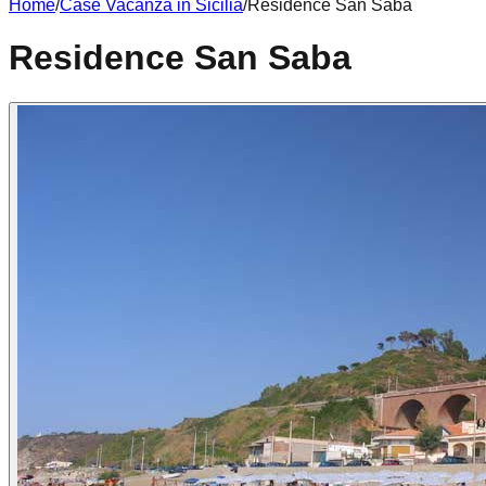
Home
/
Case Vacanza in
Sicilia
/
Residence San Saba
Residence San Saba