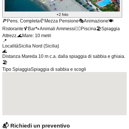
+2 foto
🍕
Pens. Completa
🥐
Mezza Pensione
🎭
Animazione
🍽️
Ristorante
🍹
Bar
🐾
Animali Ammessi
🏊‍♂️
Piscina
🏖️
Spiaggia
Attrezz.
🌊
Mare: 10 metri
📍
Località
Sicilia Nord (Sicilia)
🌊
Distanza Mare
da 10 m c.a. dalla spiaggia di sabbia e ghiaia.
🏖️
Tipo Spiaggia
Spiaggia di sabbia e scogli
📬
Richiedi un preventivo