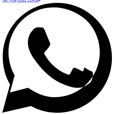
Tel.
+39 0182 21456
•