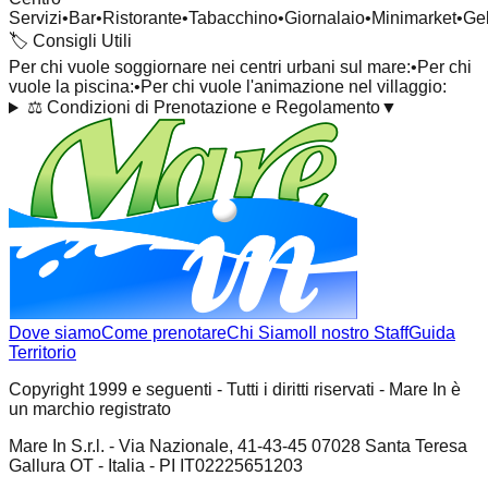
Servizi
•
Bar
•
Ristorante
•
Tabacchino
•
Giornalaio
•
Minimarket
•
Gel
🏷️
Consigli Utili
Per chi vuole soggiornare nei centri urbani sul mare:
•
Per chi
vuole la piscina:
•
Per chi vuole l'animazione nel villaggio:
⚖️
Condizioni di Prenotazione e Regolamento
▼
Dove siamo
Come prenotare
Chi Siamo
Il nostro Staff
Guida
Territorio
Copyright 1999 e seguenti - Tutti i diritti riservati - Mare In è
un marchio registrato
Mare In S.r.l. - Via Nazionale, 41-43-45 07028 Santa Teresa
Gallura OT - Italia - PI IT02225651203