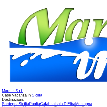
Mare In S.r.l.
Case Vacanza in
Sicilia
Destinazioni:
Sardegna
Sicilia
Puglia
Calabria
Isola D'Elba
Montagna