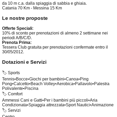
da 10 m c.a. dalla spiaggia di sabbia e ghiaia.
Catania 70 Km - Messina 15 Km
Le nostre proposte
Offerte Speciali:
10% di sconto per prenotazioni di almeno 2 settimane nei
periodi A/B/C/D.
Prenota Prima:
Tessera Club gratuita per prenotazioni confermate entro il
30/05/2012.
Dotazioni e Servizi
🏷️
Sports
Tennis
•
Bocce
•
Giochi per bambini
•
Canoa
•
Ping
Pong
•
Calcetto
•
Beach Volley
•
Aerobica
•
Pallavolo
•
Palestra
Polivalente
•
Piscina
🏷️
Comfort
Ammessi Cani e Gatti
•
Per i bambini più piccoli
•
Aria
Condizionata
•
Spiaggia attrezzata
•
Sport Nautici
•
Animazione
🏷️
Servizi
Centro