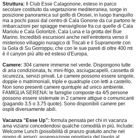
Struttura:
Il Club Esse Calagonone, esteso in parco
secolare costituito da vegetazione mediterranea, sorge in
posizione panoramica sul golfo di Orosei, in luogo tranquillo
ma a pochi passi dal centro di Cala Gonone da cui partono le
imbarcazioni per spiagge meravigliose fra cui quelle di Cala
Mariolu e Cala Goloritzè, Cala Luna e la grotta del Bue
Marino. Incredibili escursioni anche nell'entroterra verso il
misterioso villaggio nuragico di Tiscali e il Supramonte con
la Gola di Su Gorroppu, che con le sue pareti di oltre 400 mt
è il canyon più alto ed esteso d'Europa.
Camere:
304 camere immerse nel verde. Dispongono tutte
di aria condizionata, tv, mini-frigo, asciugacapelli, cassetta di
sicurezza, servizi privati. Le camere possono essere singole,
doppie o matrimoniali, triple e quadruple con letti a castello.
Non sono presenti camere quintuple ad unico ambiente.
FAMIGLIA SERENA: le famiglie composte da 4/5 persone
possono essere sistemate in 2 camere attigue o comunicanti
(pagando 3,5 o 3,75 quote). Sono disponibili camere per
ospiti diversamente abili.
Vacanza “Esse Up”:
formula pensata per chi in vacanza
ama viziarsi concedendosi qualche comodità in più. Include:
Welcome Lunch (possibilità di pranzo gratuito anche nel
giorno di arrivo); assegnazione prioritaria del tavolo al