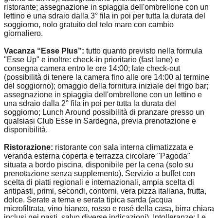
ristorante; assegnazione in spiaggia dell'ombrellone con un
lettino e una sdraio dalla 3° fila in poi per tutta la durata del
soggiorno, nolo gratuito del telo mare con cambio
giornaliero.
Vacanza “Esse Plus”:
tutto quanto previsto nella formula
"Esse Up" e inoltre: check-in prioritario (fast lane) e
consegna camera entro le ore 14:00; late check-out
(possibilità di tenere la camera fino alle ore 14:00 al termine
del soggiorno); omaggio della fornitura iniziale del frigo bar;
assegnazione in spiaggia dell'ombrellone con un lettino e
una sdraio dalla 2° fila in poi per tutta la durata del
soggiorno; Lunch Around possibilità di pranzare presso un
qualsiasi Club Esse in Sardegna, previa prenotazione e
disponibilità.
Ristorazione:
ristorante con sala interna climatizzata e
veranda esterna coperta e terrazza circolare "Pagoda"
situata a bordo piscina, disponibile per la cena (solo su
prenotazione senza supplemento). Servizio a buffet con
scelta di piatti regionali e internazionali, ampia scelta di
antipasti, primi, secondi, contorni, vera pizza italiana, frutta,
dolce. Serate a tema e serata tipica sarda (acqua
microfiltrata, vino bianco, rosso e rosé della casa, birra chiara
inclusi nei pasti, salvo diverse indicazioni).
Intolleranze:
Le