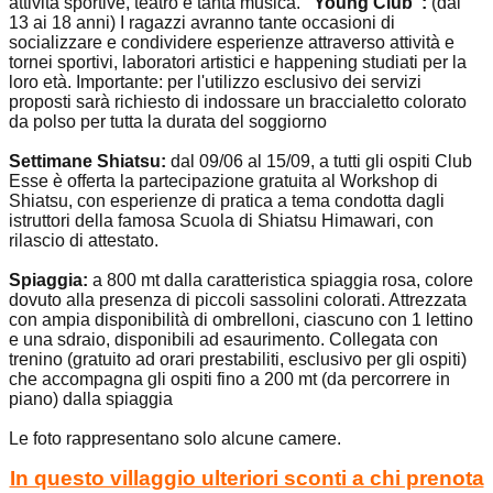
attività sportive, teatro e tanta musica.
"Young Club":
(dai
13 ai 18 anni) I ragazzi avranno tante occasioni di
socializzare e condividere esperienze attraverso attività e
tornei sportivi, laboratori artistici e happening studiati per la
loro età. Importante: per l'utilizzo esclusivo dei servizi
proposti sarà richiesto di indossare un braccialetto colorato
da polso per tutta la durata del soggiorno
Settimane Shiatsu:
dal 09/06 al 15/09, a tutti gli ospiti Club
Esse è offerta la partecipazione gratuita al Workshop di
Shiatsu, con esperienze di pratica a tema condotta dagli
istruttori della famosa Scuola di Shiatsu Himawari, con
rilascio di attestato.
Spiaggia:
a 800 mt dalla caratteristica spiaggia rosa, colore
dovuto alla presenza di piccoli sassolini colorati. Attrezzata
con ampia disponibilità di ombrelloni, ciascuno con 1 lettino
e una sdraio, disponibili ad esaurimento. Collegata con
trenino (gratuito ad orari prestabiliti, esclusivo per gli ospiti)
che accompagna gli ospiti fino a 200 mt (da percorrere in
piano) dalla spiaggia
Le foto rappresentano solo alcune camere.
In questo villaggio ulteriori sconti a chi prenota