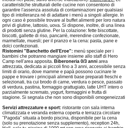
caratteristiche strutturali delle cucine non consentono di
garantire l'assenza assoluta di contaminazioni per qualsiasi
tipo di intolleranza né di adattare i menù a singoli allergie. In
ogni caso è possibile trovare al buffet alimenti per loro natura
privi di glutine, lattosio, uova. Si dispone, inoltre, di una linea
di prodotti senza glutine. Per la colazione: fette biscottate,
biscotti, gallette di riso, pancarrè, merendine confezionate,
marmellate, muesli; per il pranzo e la cena: pasta, pane e
dolci confezionati.
Ristomini "Banchetto dell'Eroe":
menù speciale per i
bambini che potranno mangiare insieme allo staff di Hero
Camp nell'area apposita.
Biberoneria 0/3 anni
area
attrezzata, dedicata ai piccoli fino a 3 anni, accessibile senza
limiti di orario, dove mamme e papà possono cucinare le
pappe e trovare i principali alimenti base preparati freschi e
selezionati, tra cui brodo di carne, verdura o pesce, passato
di verdura, pastina, formaggio grattugiato, latte UHT intero o
parzialmente scremato, yogurt, formaggini e frutta di
stagione. Si segnala che non sono disponibili omogeneizzati
Servizi attrezzature e sport:
ristorante con sala interna
climatizzata e veranda esterna coperta e terrazza circolare
"Pagoda" situata a bordo piscina, disponibile per la cena
(solo su prenotazione senza supplemento), reception 24h,