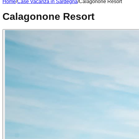
Home
/
Case Vacanza in
Sardegna
/
Calagonone Resort
Calagonone Resort