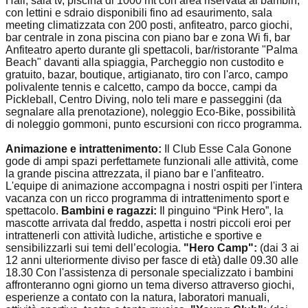
Hall, sala tv, piscina di 1000 mt con area riservata ai bambin,
con lettini e sdraio disponibili fino ad esaurimento, sala
meeting climatizzata con 200 posti, anfiteatro, parco giochi,
bar centrale in zona piscina con piano bar e zona Wi fi, bar
Anfiteatro aperto durante gli spettacoli, bar/ristorante "Palma
Beach" davanti alla spiaggia, Parcheggio non custodito e
gratuito, bazar, boutique, artigianato, tiro con l'arco, campo
polivalente tennis e calcetto, campo da bocce, campi da
Pickleball, Centro Diving, nolo teli mare e passeggini (da
segnalare alla prenotazione), noleggio Eco-Bike, possibilità
di noleggio gommoni, punto escursioni con ricco programma.
Animazione e intrattenimento:
Il Club Esse Cala Gonone
gode di ampi spazi perfettamete funzionali alle attività, come
la grande piscina attrezzata, il piano bar e l'anfiteatro.
L'equipe di animazione accompagna i nostri ospiti per l'intera
vacanza con un ricco programma di intrattenimento sport e
spettacolo.
Bambini e ragazzi:
Il pinguino “Pink Hero”, la
mascotte arrivata dal freddo, aspetta i nostri piccoli eroi per
intrattenerli con attività ludiche, artistiche e sportive e
sensibilizzarli sui temi dell’ecologia.
"Hero Camp":
(dai 3 ai
12 anni ulteriormente diviso per fasce di età) dalle 09.30 alle
18.30 Con l'assistenza di personale specializzato i bambini
affronteranno ogni giorno un tema diverso attraverso giochi,
esperienze a contato con la natura, laboratori manuali,