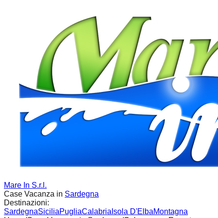
Mare In S.r.l.
Case Vacanza in
Sardegna
Destinazioni:
Sardegna
Sicilia
Puglia
Calabria
Isola D'Elba
Montagna