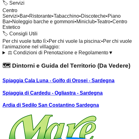
🏷️
Servizi
Centro
Servizi
•
Bar
•
Ristorante
•
Tabacchino
•
Discoteche
•
Piano
Bar
•
Noleggio barche e gommoni
•
Miniclub
•
Teatro
•
Centro
Estetico
🏷️
Consigli Utili
Per chi vuole tutto lì:
•
Per chi vuole la piscina:
•
Per chi vuole
l'animazione nel villaggio:
⚖️
Condizioni di Prenotazione e Regolamento
▼
🗺️ Dintorni e Guida del Territorio (Da Vedere)
Spiaggia Cala Luna - Golfo di Orosei - Sardegna
Spiaggia di Cardedu - Ogliastra - Sardegna
Ardia di Sedilo San Costantino Sardegna