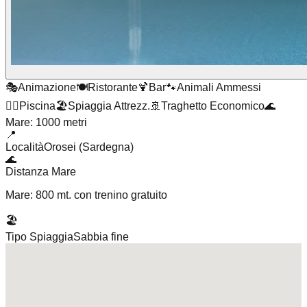
🎭
Animazione
🍽️
Ristorante
🍹
Bar
🐾
Animali Ammessi
🏊‍♂️
Piscina
🏖️
Spiaggia Attrezz.
🚢
Traghetto Economico
🌊
Mare: 1000 metri
📍
Località
Orosei (Sardegna)
🌊
Distanza Mare
Mare: 800 mt. con trenino gratuito
🏖️
Tipo Spiaggia
Sabbia fine