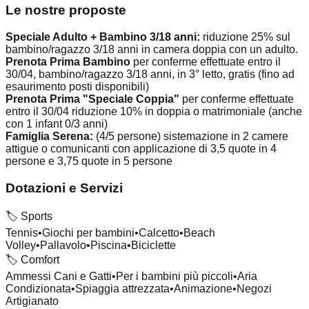
Le nostre proposte
Speciale Adulto + Bambino 3/18 anni:
riduzione 25% sul
bambino/ragazzo 3/18 anni in camera doppia con un adulto.
Prenota Prima Bambino
per conferme effettuate entro il
30/04, bambino/ragazzo 3/18 anni, in 3° letto, gratis (fino ad
esaurimento posti disponibili)
Prenota Prima "Speciale Coppia"
per conferme effettuate
entro il 30/04 riduzione 10% in doppia o matrimoniale (anche
con 1 infant 0/3 anni)
Famiglia Serena:
(4/5 persone) sistemazione in 2 camere
attigue o comunicanti con applicazione di 3,5 quote in 4
persone e 3,75 quote in 5 persone
Dotazioni e Servizi
🏷️
Sports
Tennis
•
Giochi per bambini
•
Calcetto
•
Beach
Volley
•
Pallavolo
•
Piscina
•
Biciclette
🏷️
Comfort
Ammessi Cani e Gatti
•
Per i bambini più piccoli
•
Aria
Condizionata
•
Spiaggia attrezzata
•
Animazione
•
Negozi
Artigianato