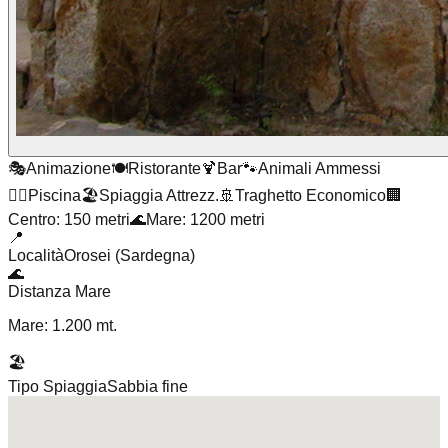
🎭
Animazione
🍽️
Ristorante
🍹
Bar
🐾
Animali Ammessi
🏊‍♂️
Piscina
🏖️
Spiaggia Attrezz.
🚢
Traghetto Economico
🏢
Centro: 150 metri
🌊
Mare: 1200 metri
📍
Località
Orosei (Sardegna)
🌊
Distanza Mare
Mare: 1.200 mt.
🏖️
Tipo Spiaggia
Sabbia fine