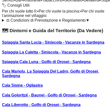
Servizi
•
Bar
•
Ristorante
•
Tabacchino
•
Giornalaio
•
Gelateria
•
Supe
🏷️
Consigli Utili
Per chi vuole tutto lì:
•
Per chi vuole la piscina:
•
Per chi vuole
l'animazione nel villaggio:
⚖️
Condizioni di Prenotazione e Regolamento
▼
🗺️ Dintorni e Guida del Territorio (Da Vedere)
Spiaggia Santa Lucia - Siniscola - Vacanze in Sardegna
Spiaggia La Caletta - Siniscola - Vacanze in Sardegna
Spiaggia Cala Luna - Golfo di Orosei - Sardegna
Cala Mariolu, La Spiaggia Del Ladro, Golfo di Orosei,
Sardegna
Cala Sisine - Ogliastra
Cala Goloritzé - Baunei - Golfo di Orosei - Sardegna
Cala Liberotto - Golfo di Orosei - Sardegna