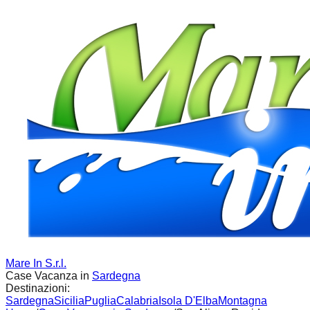
Mare In S.r.l.
Case Vacanza in
Sardegna
Destinazioni:
Sardegna
Sicilia
Puglia
Calabria
Isola D'Elba
Montagna