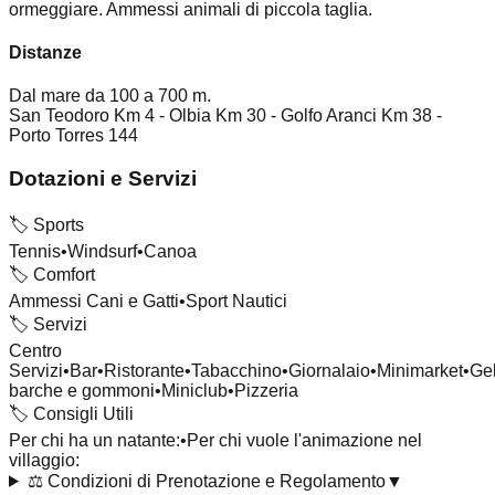
ormeggiare. Ammessi animali di piccola taglia.
Distanze
Dal mare da 100 a 700 m.
San Teodoro Km 4 - Olbia Km 30 - Golfo Aranci Km 38 -
Porto Torres 144
Dotazioni e Servizi
🏷️
Sports
Tennis
•
Windsurf
•
Canoa
🏷️
Comfort
Ammessi Cani e Gatti
•
Sport Nautici
🏷️
Servizi
Centro
Servizi
•
Bar
•
Ristorante
•
Tabacchino
•
Giornalaio
•
Minimarket
•
Gel
barche e gommoni
•
Miniclub
•
Pizzeria
🏷️
Consigli Utili
Per chi ha un natante:
•
Per chi vuole l'animazione nel
villaggio:
⚖️
Condizioni di Prenotazione e Regolamento
▼