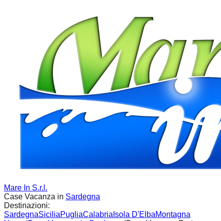
Mare In S.r.l.
Case Vacanza in
Sardegna
Destinazioni:
Sardegna
Sicilia
Puglia
Calabria
Isola D'Elba
Montagna