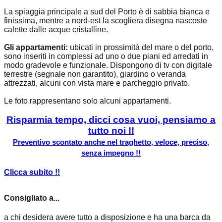
La spiaggia principale a sud del Porto è di sabbia bianca e
finissima, mentre a nord-est la scogliera disegna nascoste
calette dalle acque cristalline.
Gli appartamenti:
ubicati in prossimità del mare o del porto,
sono inseriti in complessi ad uno o due piani ed arredati in
modo gradevole e funzionale. Dispongono di tv con digitale
terrestre (segnale non garantito), giardino o veranda
attrezzati, alcuni con vista mare e parcheggio privato.
Le foto rappresentano solo alcuni appartamenti.
Risparmia tempo, dicci cosa vuoi, pensiamo a
tutto noi !!
Preventivo scontato anche nel traghetto, veloce, preciso,
senza impegno !!
Clicca subito !!
Consigliato a...
a chi desidera avere tutto a disposizione e ha una barca da