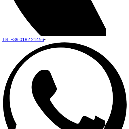
Tel.
+39 0182 21456
•