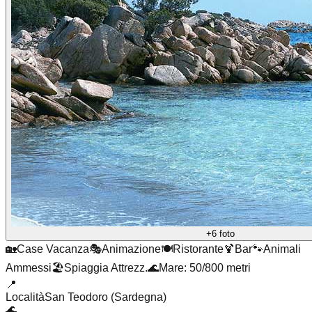
+6 foto
🏡
Case Vacanza
🎭
Animazione
🍽️
Ristorante
🍹
Bar
🐾
Animali
Ammessi
🏖️
Spiaggia Attrezz.
🌊
Mare: 50/800 metri
📍
Località
San Teodoro (Sardegna)
🌊