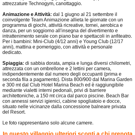
attrezzature Technogym, canottaggio.
Animazione e Attività:
dal 1 giugno al 21 settembre il
coinvolgente Team Animazione allieta le giornate con un
programma di giochi, attività ricreative, tornei, aerobica e
danza, per un soggiorno all'insegna del divertimento e
intrattenimento serale con piano bar e spettacoli in anfiteatro.
Per i bambini: Mini-Club (4/12 anni) e Young Club (12/17
anni), mattina e pomeriggio, con attività e personale
dedicato.
Spiaggia:
di sabbia dorata, ampia e lunga diversi chilometri,
attrezzata con un ombrellone e 2 lettini per camera,
indipendentemente dal numero degli occupanti (prima e
seconda fila a pagamento). Dista 800/900 dal Marina Garden
e 300 mt dal Club Hotel Marina Beach ed è raggiungibile
mediante vialetti interni pedonali, privi di barriere
architettoniche, a 150 mt circa dal parco piscine. Beach Bar
con annessi servizi igienici, cabine spogliatoio e docce,
situato nelle vicinanze dalla concessione balneare privata
del Resort.
Le foto rappresentano solo alcune camere.
In questo villaggio ulteriori sconti a chi prenota