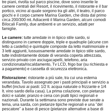
tre piani, rivolta sul parco piscine, dove sono inserite le
camere centrali del Resort, il ricevimento, il ristorante e il bar
portico, vicino al quale sorgono tra gli altri, il teatro, il parco
giochi e il corpo camere Marina Garden, che dista dal primo
circa 200/300 mt. Adiacenti il Marina Garden, alcuni comodi
Bilocali Family, due ambienti e un servizio, adatti per
famiglie.
Le camere:
tutte arredate in in tipico stile sardo, si
distinguono in camere doppie, triple e quadruple (alcune con
letto a castello) e quintuple composte da letto matrimoniale e
3 letti aggiunti, lussuosamente arredate in tipico stile sardo,
tutte indistintamente dotate di veranda coperta attrezzata,
servizio privato con asciugacapelli, telefono, aria
condizionata/riscaldamento, Tv LCD, frigo bar (su richiesta e
a pagamento) e cassetta di sicurezza elettronica.
Ristorazione:
ristorante a più sale, tra cui una esterna
verandata. Tavolo assegnato per i pasti principali e servizio a
buffet (inclusi ai pasti: 1/2 lt. acqua naturale o frizzante e 1/4
lt. vino sardo della casa). La prima colazione, con pietanze
dolci e salate; pranzo e cena con piatti tipici regionali e
nazionali. Durante la settimana sono previste due serate a
tema, una sarda, con pietanze tipiche regionali e una "del
pescatore" a base di pesce (pietanze alternative a base di