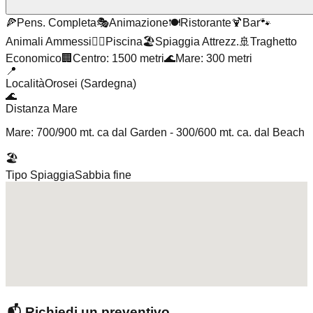
🍕
Pens. Completa
🎭
Animazione
🍽️
Ristorante
🍹
Bar
🐾
Animali Ammessi
🏊‍♂️
Piscina
🏖️
Spiaggia Attrezz.
🚢
Traghetto
Economico
🏢
Centro: 1500 metri
🌊
Mare: 300 metri
📍
Località
Orosei (Sardegna)
🌊
Distanza Mare
Mare: 700/900 mt. ca dal Garden - 300/600 mt. ca. dal Beach
🏖️
Tipo Spiaggia
Sabbia fine
📬
Richiedi un preventivo