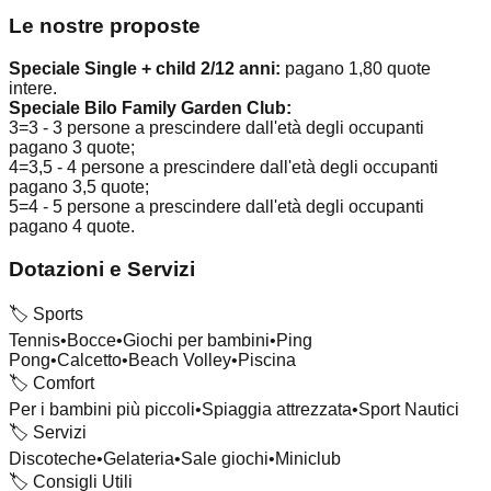
Le nostre proposte
Speciale Single + child 2/12 anni:
pagano 1,80 quote
intere.
Speciale Bilo Family Garden Club:
3=3 - 3 persone a prescindere dall'età degli occupanti
pagano 3 quote;
4=3,5 - 4 persone a prescindere dall'età degli occupanti
pagano 3,5 quote;
5=4 - 5 persone a prescindere dall'età degli occupanti
pagano 4 quote.
Dotazioni e Servizi
🏷️
Sports
Tennis
•
Bocce
•
Giochi per bambini
•
Ping
Pong
•
Calcetto
•
Beach Volley
•
Piscina
🏷️
Comfort
Per i bambini più piccoli
•
Spiaggia attrezzata
•
Sport Nautici
🏷️
Servizi
Discoteche
•
Gelateria
•
Sale giochi
•
Miniclub
🏷️
Consigli Utili