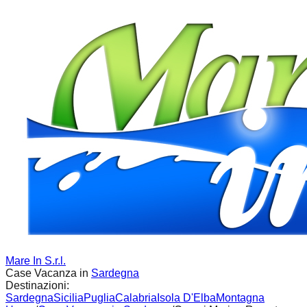
Mare In S.r.l.
Case Vacanza in
Sardegna
Destinazioni:
Sardegna
Sicilia
Puglia
Calabria
Isola D'Elba
Montagna