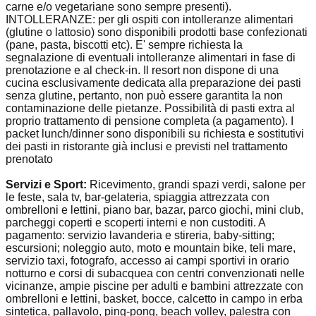
carne e/o vegetariane sono sempre presenti).
INTOLLERANZE: per gli ospiti con intolleranze alimentari
(glutine o lattosio) sono disponibili prodotti base confezionati
(pane, pasta, biscotti etc). E' sempre richiesta la
segnalazione di eventuali intolleranze alimentari in fase di
prenotazione e al check-in. Il resort non dispone di una
cucina esclusivamente dedicata alla preparazione dei pasti
senza glutine, pertanto, non può essere garantita la non
contaminazione delle pietanze. Possibilità di pasti extra al
proprio trattamento di pensione completa (a pagamento). I
packet lunch/dinner sono disponibili su richiesta e sostitutivi
dei pasti in ristorante già inclusi e previsti nel trattamento
prenotato
Servizi e Sport:
Ricevimento, grandi spazi verdi, salone per
le feste, sala tv, bar-gelateria, spiaggia attrezzata con
ombrelloni e lettini, piano bar, bazar, parco giochi, mini club,
parcheggi coperti e scoperti interni e non custoditi. A
pagamento: servizio lavanderia e stireria, baby-sitting;
escursioni; noleggio auto, moto e mountain bike, teli mare,
servizio taxi, fotografo, accesso ai campi sportivi in orario
notturno e corsi di subacquea con centri convenzionati nelle
vicinanze, ampie piscine per adulti e bambini attrezzate con
ombrelloni e lettini, basket, bocce, calcetto in campo in erba
sintetica, pallavolo, ping-pong, beach volley, palestra con