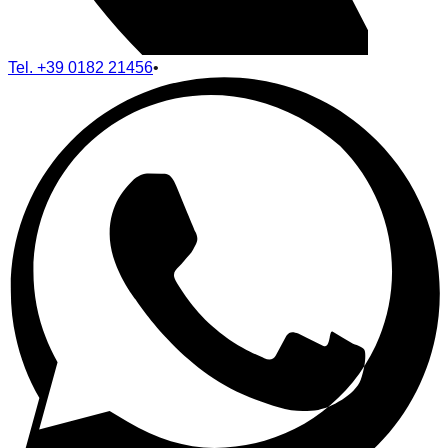
Tel.
+39 0182 21456
•