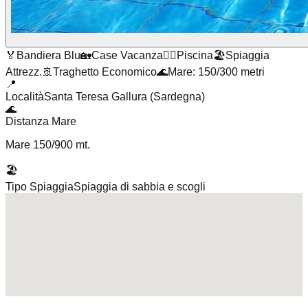
🏅
Bandiera Blu
🏡
Case Vacanza
🏊‍♂️
Piscina
🏖️
Spiaggia
Attrezz.
🚢
Traghetto Economico
🌊
Mare: 150/300 metri
📍
Località
Santa Teresa Gallura (Sardegna)
🌊
Distanza Mare
Mare 150/900 mt.
🏖️
Tipo Spiaggia
Spiaggia di sabbia e scogli