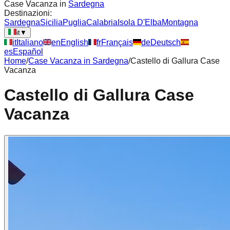
Case Vacanza in
Sardegna
Destinazioni:
Sardegna
Sicilia
Puglia
Calabria
Isola D'Elba
Montagna
it
▼
it
Italiano
en
English
fr
Français
de
Deutsch
es
Español
Home
/
Case Vacanza in
Sardegna
/
Castello di Gallura Case
Vacanza
Castello di Gallura Case
Vacanza