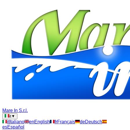
Mare In S.r.l.
it
▼
it
Italiano
en
English
fr
Français
de
Deutsch
es
Español