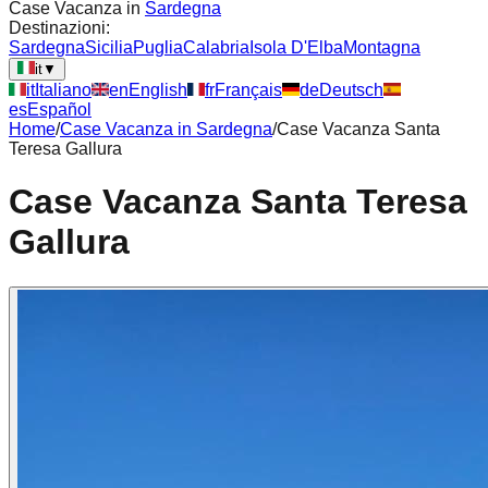
Case Vacanza in
Sardegna
Destinazioni:
Sardegna
Sicilia
Puglia
Calabria
Isola D'Elba
Montagna
it
▼
it
Italiano
en
English
fr
Français
de
Deutsch
es
Español
Home
/
Case Vacanza in
Sardegna
/
Case Vacanza Santa
Teresa Gallura
Case Vacanza Santa Teresa
Gallura