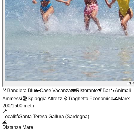
+7 f
🏅
Bandiera Blu
🏡
Case Vacanza
🍽️
Ristorante
🍹
Bar
🐾
Animali
Ammessi
🏖️
Spiaggia Attrezz.
🚢
Traghetto Economico
🌊
Mare:
200/1500 metri
📍
Località
Santa Teresa Gallura (Sardegna)
🌊
Distanza Mare