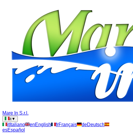
Mare In S.r.l.
it
▼
it
Italiano
en
English
fr
Français
de
Deutsch
es
Español