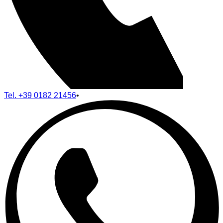
Tel.
+39 0182 21456
•