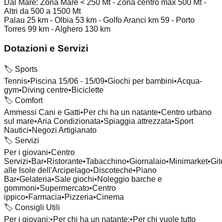
Dal Mare: Zona Mare < 250 Mt - Zona centro max 500 Mt -
Altri da 500 a 1500 Mt
Palau 25 km - Olbia 53 km - Golfo Aranci km 59 - Porto
Torres 99 km - Alghero 130 km
Dotazioni e Servizi
🏷️
Sports
Tennis
•
Piscina 15/06 - 15/09
•
Giochi per bambini
•
Acqua-
gym
•
Diving centre
•
Biciclette
🏷️
Comfort
Ammessi Cani e Gatti
•
Per chi ha un natante
•
Centro urbano
sul mare
•
Aria Condizionata
•
Spiaggia attrezzata
•
Sport
Nautici
•
Negozi Artigianato
🏷️
Servizi
Per i giovani
•
Centro
Servizi
•
Bar
•
Ristorante
•
Tabacchino
•
Giornalaio
•
Minimarket
•
Git
alle Isole dell'Arcipelago
•
Discoteche
•
Piano
Bar
•
Gelateria
•
Sale giochi
•
Noleggio barche e
gommoni
•
Supermercato
•
Centro
ippico
•
Farmacia
•
Pizzeria
•
Cinema
🏷️
Consigli Utili
Per i giovani:
•
Per chi ha un natante:
•
Per chi vuole tutto