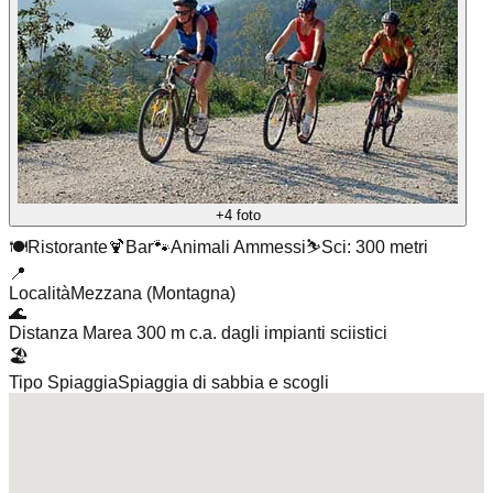
+4 foto
🍽️
Ristorante
🍹
Bar
🐾
Animali Ammessi
⛷️
Sci: 300 metri
📍
Località
Mezzana (Montagna)
🌊
Distanza Mare
a 300 m c.a. dagli impianti sciistici
🏖️
Tipo Spiaggia
Spiaggia di sabbia e scogli