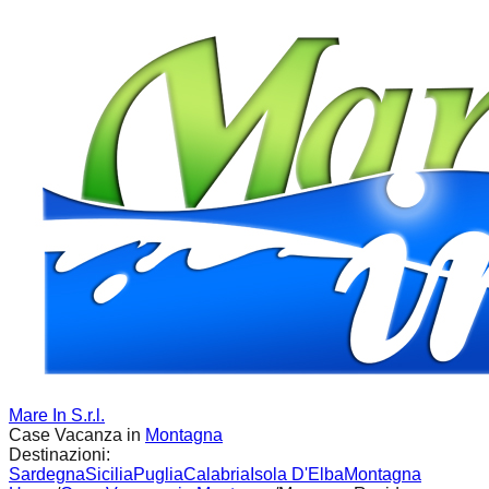
Mare In S.r.l.
Case Vacanza in
Montagna
Destinazioni:
Sardegna
Sicilia
Puglia
Calabria
Isola D'Elba
Montagna