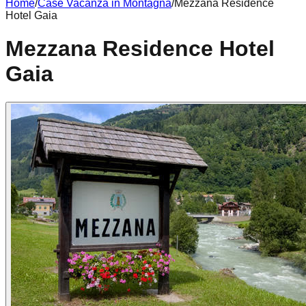
Home
/
Case Vacanza in
Montagna
/
Mezzana Residence
Hotel Gaia
Mezzana Residence Hotel
Gaia