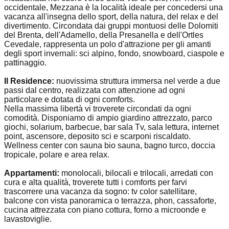
occidentale, Mezzana è la località ideale per concedersi una
vacanza all'insegna dello sport, della natura, del relax e del
divertimento. Circondata dai gruppi montuosi delle Dolomiti
del Brenta, dell'Adamello, della Presanella e dell'Ortles
Cevedale, rappresenta un polo d'attrazione per gli amanti
degli sport invernali: sci alpino, fondo, snowboard, ciaspole e
pattinaggio.
Il Residence:
nuovissima struttura immersa nel verde a due
passi dal centro, realizzata con attenzione ad ogni
particolare e dotata di ogni comforts.
Nella massima libertà vi troverete circondati da ogni
comodità. Disponiamo di ampio giardino attrezzato, parco
giochi, solarium, barbecue, bar sala Tv, sala lettura, internet
point, ascensore, deposito sci e scarponi riscaldato.
Wellness center con sauna bio sauna, bagno turco, doccia
tropicale, polare e area relax.
Appartamenti:
monolocali, bilocali e trilocali, arredati con
cura e alta qualità, troverete tutti i comforts per farvi
trascorrere una vacanza da sogno: tv color satellitare,
balcone con vista panoramica o terrazza, phon, cassaforte,
cucina attrezzata con piano cottura, forno a microonde e
lavastoviglie.