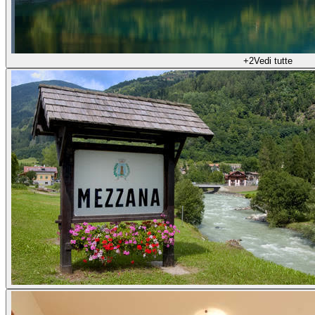
+
2
Vedi tutte