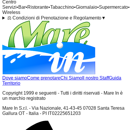
Centro
Servizi
•
Bar
•
Ristorante
•
Tabacchino
•
Giornalaio
•
Supermercato
•
Wireless
⚖️
Condizioni di Prenotazione e Regolamento
▼
Dove siamo
Come prenotare
Chi Siamo
Il nostro Staff
Guida
Territorio
Copyright 1999 e seguenti - Tutti i diritti riservati - Mare In è
un marchio registrato
Mare In S.r.l. - Via Nazionale, 41-43-45 07028 Santa Teresa
Gallura OT - Italia - PI IT02225651203