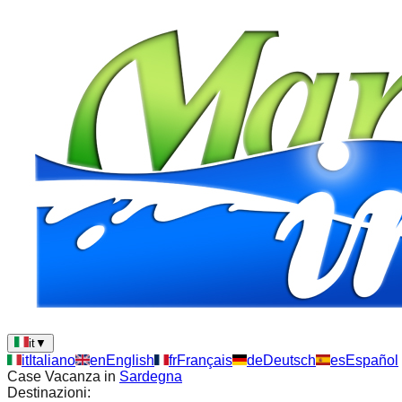
it
▼
it
Italiano
en
English
fr
Français
de
Deutsch
es
Español
Case Vacanza in
Sardegna
Destinazioni: