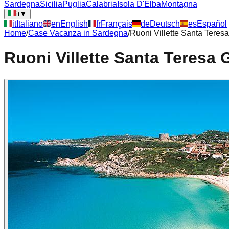
Sardegna
Sicilia
Puglia
Calabria
Isola D'Elba
Montagna
it
▼
it
Italiano
en
English
fr
Français
de
Deutsch
es
Español
Home
/
Case Vacanza in
Sardegna
/
Ruoni Villette Santa Teresa
Ruoni Villette Santa Teresa 