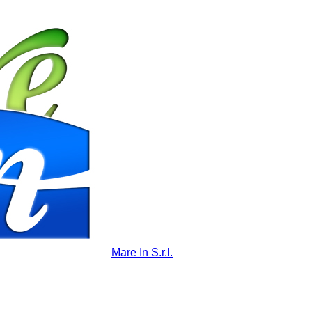
Mare In S.r.l.