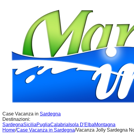
Case Vacanza in
Sardegna
Destinazioni:
Sardegna
Sicilia
Puglia
Calabria
Isola D'Elba
Montagna
Home
/
Case Vacanza in
Sardegna
/
Vacanza Jolly Sardegna N