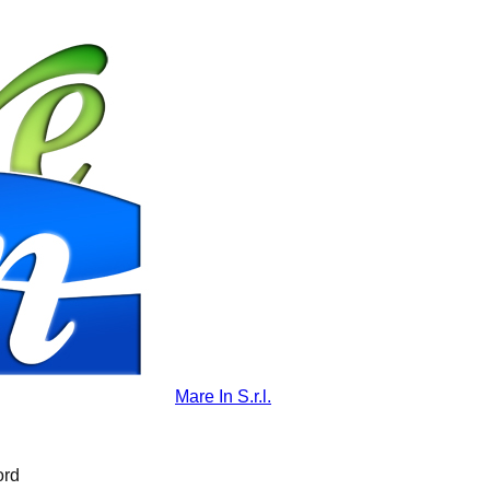
Mare In S.r.l.
ord