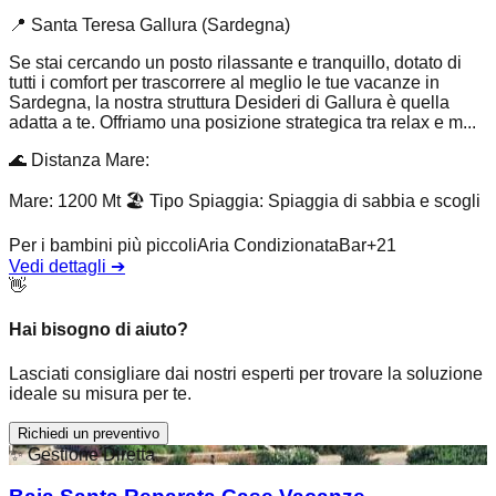
📍
Santa Teresa Gallura (Sardegna)
Se stai cercando un posto rilassante e tranquillo, dotato di
tutti i comfort per trascorrere al meglio le tue vacanze in
Sardegna, la nostra struttura Desideri di Gallura è quella
adatta a te. Offriamo una posizione strategica tra relax e m...
🌊
Distanza Mare
:
Mare: 1200 Mt
🏖️
Tipo Spiaggia
:
Spiaggia di sabbia e scogli
Per i bambini più piccoli
Aria Condizionata
Bar
+
21
Vedi dettagli
➔
👋
Hai bisogno di aiuto?
Lasciati consigliare dai nostri esperti per trovare la soluzione
ideale su misura per te.
Richiedi un preventivo
✨
Gestione Diretta