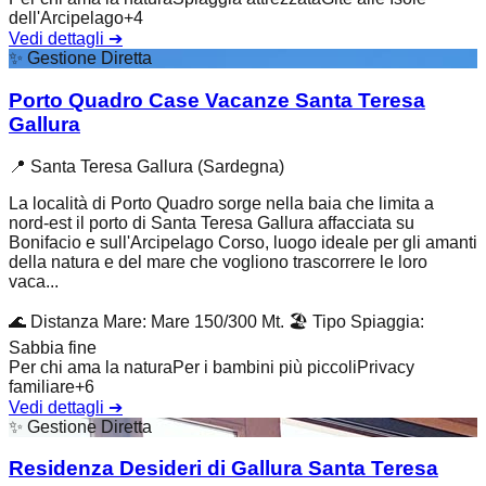
dell'Arcipelago
+
4
Vedi dettagli
➔
✨
Gestione Diretta
Porto Quadro Case Vacanze Santa Teresa
Gallura
📍
Santa Teresa Gallura (Sardegna)
La località di Porto Quadro sorge nella baia che limita a
nord-est il porto di Santa Teresa Gallura affacciata su
Bonifacio e sull'Arcipelago Corso, luogo ideale per gli amanti
della natura e del mare che vogliono trascorrere le loro
vaca...
🌊
Distanza Mare
:
Mare 150/300 Mt.
🏖️
Tipo Spiaggia
:
Sabbia fine
Per chi ama la natura
Per i bambini più piccoli
Privacy
familiare
+
6
Vedi dettagli
➔
✨
Gestione Diretta
Residenza Desideri di Gallura Santa Teresa