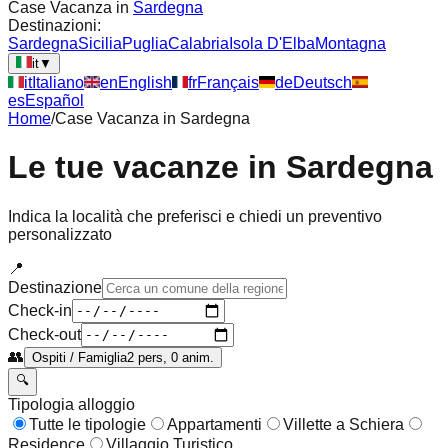
Case Vacanza in
Sardegna
Destinazioni:
Sardegna
Sicilia
Puglia
Calabria
Isola D'Elba
Montagna
it
▼
it
Italiano
en
English
fr
Français
de
Deutsch
es
Español
Home
/
Case Vacanza in
Sardegna
Le tue vacanze in
Sardegna
Indica la località che preferisci e chiedi un preventivo
personalizzato
📍
Destinazione
Check-in
Check-out
👥
Ospiti / Famiglia
2 pers, 0 anim.
🔍
Tipologia alloggio
Tutte le tipologie
Appartamenti
Villette a Schiera
Residence
Villaggio Turistico