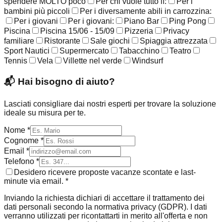
spendere MOLTO poco
Per chi vuole tutto lì:
Per i
bambini più piccoli
Per i diversamente abili in carrozzina:
Per i giovani
Per i giovani:
Piano Bar
Ping Pong
Piscina
Piscina 15/06 - 15/09
Pizzeria
Privacy
familiare
Ristorante
Sale giochi
Spiaggia attrezzata
Sport Nautici
Supermercato
Tabacchino
Teatro
Tennis
Vela
Villette nel verde
Windsurf
📬
Hai bisogno di aiuto?
Lasciati consigliare dai nostri esperti per trovare la soluzione
ideale su misura per te.
Nome *
Cognome *
Email *
Telefono *
Desidero ricevere proposte vacanze scontate e last-
minute via email. *
Inviando la richiesta dichiari di accettare il trattamento dei
dati personali secondo la normativa privacy (GDPR). I dati
verranno utilizzati per ricontattarti in merito all'offerta e non