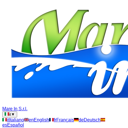
Mare In S.r.l.
it
▼
it
Italiano
en
English
fr
Français
de
Deutsch
es
Español