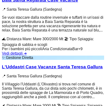
Baia Santa Reparata Case Vacanze
📍
Santa Teresa Gallura (Sardegna)
Se vuoi staccare dalla routine invernale e tuffarti in un'oasi di
pace, la nostra struttura a Baia Santa Reparata è la
soluzione perfetta per una vacanza rigenerante tra natura e
relax. Baia Santa Reparata è una terrazza naturale sul blu,...
🌊
Distanza Mare
:
Mare 300/2000 Mt
🏖️
Tipo Spiaggia
:
Spiaggia di sabbia e scogli
Per i bambini più piccoli
Aria Condizionata
Bar
+
9
Vedi dettagli
➔
✨
Gestione Diretta
L'Uddastri Case Vacanze Santa Teresa Gallura
📍
Santa Teresa Gallura (Sardegna)
Il Villaggio l'Uddastri (L'Olivastro) si trova nel comune di
Santa Teresa Gallura, da cui dista solo pochi chilometri, è in
prossimità delle spiagge de La Marmorata e di Porto Quadro,
raggiungibili anche a piedi. Il complesso con al centro...
🌊
Distanza Mare
:
Mare 2000 Mt
🏖️
Tipo Spiaggia
:
Spiaggia