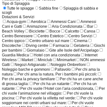
Tipo di Spiaggia
Tutte le spiagge
Sabbia fine
Spiaggia di sabbia e
scogli
Dotazioni & Servizi
Acqua-gym
Aerobica
Ammessi Cani
Ammessi
Cani e Gatti
Animazione
Aria Condizionata
Bar
Beach Volley
Biciclette
Bocce
Calcetto
Canoa
Centro Benessere
Centro Estetico
Centro Servizi
Centro ippico
Centro urbano sul mare
Cinema
Discoteche
Diving centre
Farmacia
Gelateria
Giochi
per bambini
Giornalaio
Gite alle Isole dell'Arcipelago
Guardia Medica
Hotel con aria condizionata
Internet
Wireless
Market
Miniclub
Minimarket
NON ammessi
Gatti
Negozi Artigianato
Noleggio Ombrelloni
Noleggio barche e gommoni
Pallavolo
Per chi ama la
natura
Per chi ama la natura. Per i bambini più piccoli:
Per chi ama la privacy familiare
Per chi ha un cane anche
di grossa taglia:
Per chi ha un natante
Per chi ha un
natante:
Per chi vuole l'Hotel con l'aria condizionata,
Per
chi vuole l'animazione nel villaggio:
Per chi vuole la
piscina:
Per chi vuole la villetta nel verde:
Per chi vuole
soggiornare nei centri urbani sul mare:
Per chi vuole