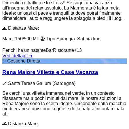
Dimentica il traffico e lo stress!! Se sogni una vacanza
all'insegna del relax assoluto, La Marmorata è la tua meta
ideale: un'oasi di pace e tranquillità dove potrai finalmente
dimenticare l'auto e raggiungere la spiaggia a piedi; il luog...
🌊
Distanza Mare
:
Mare: 150/500 Mt.
🏖️
Tipo Spiaggia
:
Sabbia fine
Per chi ha un natante
Bar
Ristorante
+
13
Vedi dettagli
➔
✨
Gestione Diretta
Rena Maiore Villette e Case Vacanza
📍
Santa Teresa Gallura (Sardegna)
Se cerchi una villetta immersa nel verde, in un contesto
rilassante ma a pochi minuti dal mare, le nostre soluzioni a
Rena Majore sono la scelta ideale. Circondate dalla macchia
mediterranea, uniscono la quiete della natura incontaminata
al...
🌊
Distanza Mare
: