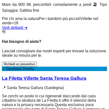
Mare da 900 Mt. percorribili comodamente a piedi
🏖️
Tipo
Spiaggia
:
Sabbia fine
Per chi ama la natura
Per i bambini più piccoli
Villette nel
verde
+
18
Vedi dettagli
➔
👋
Hai bisogno di aiuto?
Lasciati consigliare dai nostri esperti per trovare la soluzione
ideale su misura per te.
Richiedi un preventivo
✨
Gestione Diretta
La Filetta Villette Santa Teresa Gallura
📍
Santa Teresa Gallura (Sardegna)
Se cerchi un posto in cui rigenerati staccando dal caos
cittadino la struttura de La Filetta ti offre il silenzio della
natura e la privacy necessaria Questa esclusiva zona