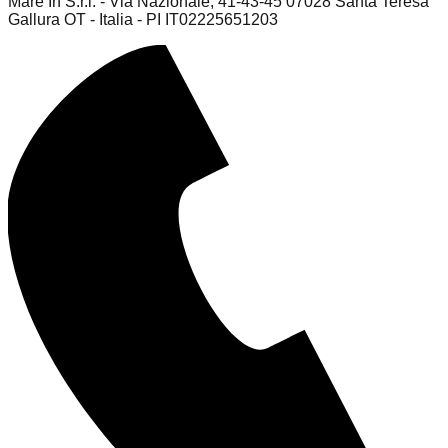
Mare In S.r.l. - Via Nazionale, 41-43-45 07028 Santa Teresa
Gallura OT - Italia - PI IT02225651203