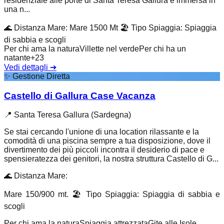
residenziale alle porte di Santa Teresa Gallura è immersa in
una n...
🌊
Distanza Mare
:
Mare 1500 Mt
🏖️
Tipo Spiaggia
:
Spiaggia
di sabbia e scogli
Per chi ama la natura
Villette nel verde
Per chi ha un
natante
+
23
Vedi dettagli
➔
✨
Gestione Diretta
Castello di Gallura Case Vacanza
📍
Santa Teresa Gallura (Sardegna)
Se stai cercando l'unione di una location rilassante e la
comodità di una piscina sempre a tua disposizione, dove il
divertimento dei più piccoli incontra il desiderio di pace e
spensieratezza dei genitori, la nostra struttura Castello di G...
🌊
Distanza Mare
:
Mare 150/900 mt.
🏖️
Tipo Spiaggia
:
Spiaggia di sabbia e
scogli
Per chi ama la natura
Spiaggia attrezzata
Gite alle Isole