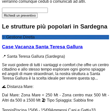
verranno comunque ceduti o comunicati ad altri.
Richiedi un preventivo
Le strutture più popolari in Sardegna
✨
Gestione Diretta
Case Vacanza Santa Teresa Gallura
📍
Santa Teresa Gallura (Sardegna)
Se vuoi godere di tutti i vantaggi e comfort che offre un centro
cittadino e allo stesso tempo esplorare ogni giorno spiagge
ed angoli di mare straordinari, la nostra struttura a Santa
Teresa Gallura è la scelta ideale per vivere questa sp...
🌊
Distanza Mare
:
Dal Mare: Zona Mare < 250 Mt - Zona centro max 500 Mt -
Altri da 500 a 1500 Mt
🏖️
Tipo Spiaggia
:
Sabbia fine
Tennis
Piscina 15/06 - 15/09
Ammessi Cani e Gatti
+
33