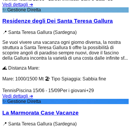
Vedi dettagli
➔
✨
Gestione Diretta
Residenze degli Dei Santa Teresa Gallura
📍
Santa Teresa Gallura (Sardegna)
Se vuoi vivere una vacanza ogni giorno diversa, la nostra
struttura a Santa Teresa Gallura ti offre la possibilità di
scoprire angoli di paradiso sempre nuovi, dove il fascino
della Gallura incontra la varietà di una costa dalle infinite sf...
🌊
Distanza Mare
:
Mare: 1000/1500 Mt
🏖️
Tipo Spiaggia
:
Sabbia fine
Tennis
Piscina 15/06 - 15/09
Per i giovani
+
29
Vedi dettagli
➔
✨
Gestione Diretta
La Marmorata Case Vacanze
📍
Santa Teresa Gallura (Sardegna)