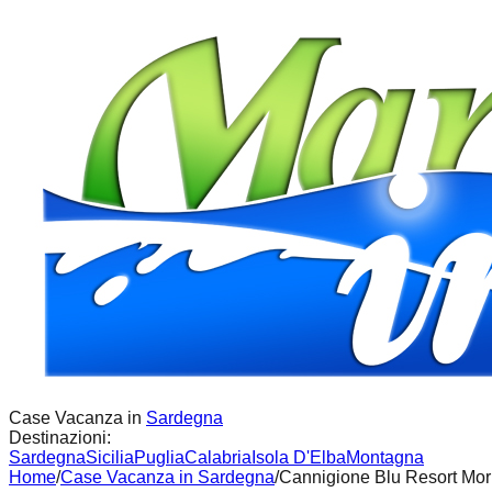
Case Vacanza in
Sardegna
Destinazioni:
Sardegna
Sicilia
Puglia
Calabria
Isola D'Elba
Montagna
Home
/
Case Vacanza in
Sardegna
/
Cannigione Blu Resort Mor