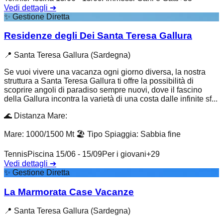
Vedi dettagli
➔
✨
Gestione Diretta
Residenze degli Dei Santa Teresa Gallura
📍
Santa Teresa Gallura (Sardegna)
Se vuoi vivere una vacanza ogni giorno diversa, la nostra
struttura a Santa Teresa Gallura ti offre la possibilità di
scoprire angoli di paradiso sempre nuovi, dove il fascino
della Gallura incontra la varietà di una costa dalle infinite sf...
🌊
Distanza Mare
:
Mare: 1000/1500 Mt
🏖️
Tipo Spiaggia
:
Sabbia fine
Tennis
Piscina 15/06 - 15/09
Per i giovani
+
29
Vedi dettagli
➔
✨
Gestione Diretta
La Marmorata Case Vacanze
📍
Santa Teresa Gallura (Sardegna)