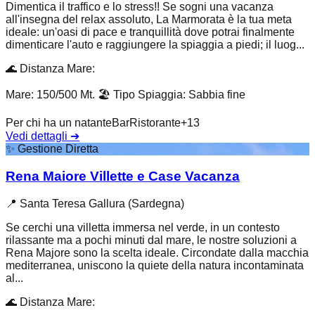
Dimentica il traffico e lo stress!! Se sogni una vacanza
all'insegna del relax assoluto, La Marmorata è la tua meta
ideale: un'oasi di pace e tranquillità dove potrai finalmente
dimenticare l'auto e raggiungere la spiaggia a piedi; il luog...
🌊
Distanza Mare
:
Mare: 150/500 Mt.
🏖️
Tipo Spiaggia
:
Sabbia fine
Per chi ha un natante
Bar
Ristorante
+
13
Vedi dettagli
➔
✨
Gestione Diretta
Rena Maiore Villette e Case Vacanza
📍
Santa Teresa Gallura (Sardegna)
Se cerchi una villetta immersa nel verde, in un contesto
rilassante ma a pochi minuti dal mare, le nostre soluzioni a
Rena Majore sono la scelta ideale. Circondate dalla macchia
mediterranea, uniscono la quiete della natura incontaminata
al...
🌊
Distanza Mare
: