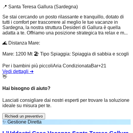
📍
Santa Teresa Gallura (Sardegna)
Se stai cercando un posto rilassante e tranquillo, dotato di
tutti i comfort per trascorrere al meglio le tue vacanze in
Sardegna, la nostra struttura Desideri di Gallura è quella
adatta a te. Offriamo una posizione strategica tra relax e m...
🌊
Distanza Mare
:
Mare: 1200 Mt
🏖️
Tipo Spiaggia
:
Spiaggia di sabbia e scogli
Per i bambini più piccoli
Aria Condizionata
Bar
+
21
Vedi dettagli
➔
👋
Hai bisogno di aiuto?
Lasciati consigliare dai nostri esperti per trovare la soluzione
ideale su misura per te.
Richiedi un preventivo
✨
Gestione Diretta