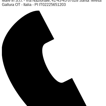
Mare In S.r.l. - Via Nazionale, 41-43-45 07028 Santa Teresa
Gallura OT - Italia - PI IT02225651203