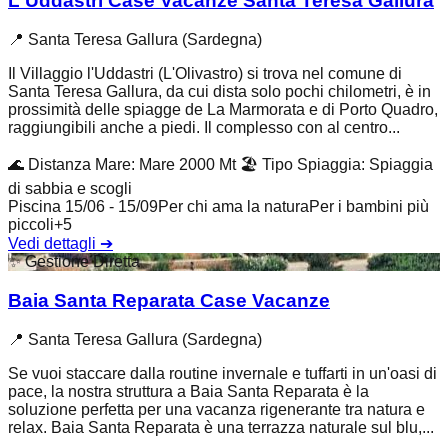
L'Uddastri Case Vacanze Santa Teresa Gallura
📍
Santa Teresa Gallura (Sardegna)
Il Villaggio l'Uddastri (L'Olivastro) si trova nel comune di
Santa Teresa Gallura, da cui dista solo pochi chilometri, è in
prossimità delle spiagge de La Marmorata e di Porto Quadro,
raggiungibili anche a piedi. Il complesso con al centro...
🌊
Distanza Mare
:
Mare 2000 Mt
🏖️
Tipo Spiaggia
:
Spiaggia
di sabbia e scogli
Piscina 15/06 - 15/09
Per chi ama la natura
Per i bambini più
piccoli
+
5
Vedi dettagli
➔
✨
Gestione Diretta
Baia Santa Reparata Case Vacanze
📍
Santa Teresa Gallura (Sardegna)
Se vuoi staccare dalla routine invernale e tuffarti in un'oasi di
pace, la nostra struttura a Baia Santa Reparata è la
soluzione perfetta per una vacanza rigenerante tra natura e
relax. Baia Santa Reparata è una terrazza naturale sul blu,...