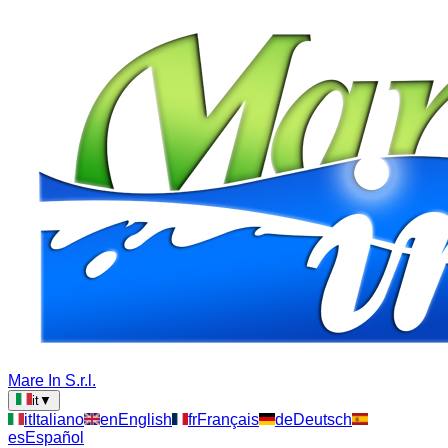
Mare In S.r.l.
it
▼
it
Italiano
en
English
fr
Français
de
Deutsch
es
Español