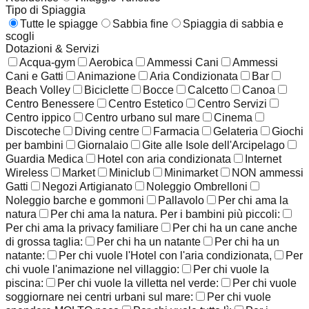
Tipo di Spiaggia
Tutte le spiagge
Sabbia fine
Spiaggia di sabbia e
scogli
Dotazioni & Servizi
Acqua-gym
Aerobica
Ammessi Cani
Ammessi
Cani e Gatti
Animazione
Aria Condizionata
Bar
Beach Volley
Biciclette
Bocce
Calcetto
Canoa
Centro Benessere
Centro Estetico
Centro Servizi
Centro ippico
Centro urbano sul mare
Cinema
Discoteche
Diving centre
Farmacia
Gelateria
Giochi
per bambini
Giornalaio
Gite alle Isole dell'Arcipelago
Guardia Medica
Hotel con aria condizionata
Internet
Wireless
Market
Miniclub
Minimarket
NON ammessi
Gatti
Negozi Artigianato
Noleggio Ombrelloni
Noleggio barche e gommoni
Pallavolo
Per chi ama la
natura
Per chi ama la natura. Per i bambini più piccoli:
Per chi ama la privacy familiare
Per chi ha un cane anche
di grossa taglia:
Per chi ha un natante
Per chi ha un
natante:
Per chi vuole l'Hotel con l'aria condizionata,
Per
chi vuole l'animazione nel villaggio:
Per chi vuole la
piscina:
Per chi vuole la villetta nel verde:
Per chi vuole
soggiornare nei centri urbani sul mare:
Per chi vuole