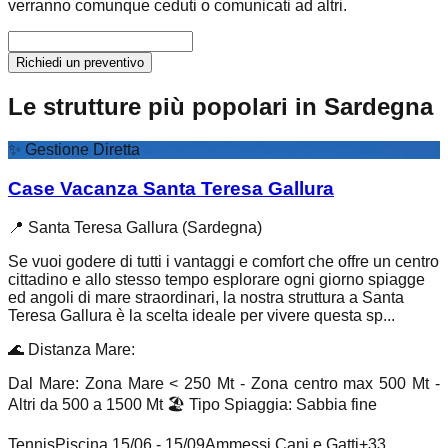
verranno comunque ceduti o comunicati ad altri.
Richiedi un preventivo
Le strutture più popolari in Sardegna
✨
Gestione Diretta
Case Vacanza Santa Teresa Gallura
📍
Santa Teresa Gallura (Sardegna)
Se vuoi godere di tutti i vantaggi e comfort che offre un centro
cittadino e allo stesso tempo esplorare ogni giorno spiagge
ed angoli di mare straordinari, la nostra struttura a Santa
Teresa Gallura è la scelta ideale per vivere questa sp...
🌊
Distanza Mare
:
Dal Mare: Zona Mare < 250 Mt - Zona centro max 500 Mt -
Altri da 500 a 1500 Mt
🏖️
Tipo Spiaggia
:
Sabbia fine
Tennis
Piscina 15/06 - 15/09
Ammessi Cani e Gatti
+
33