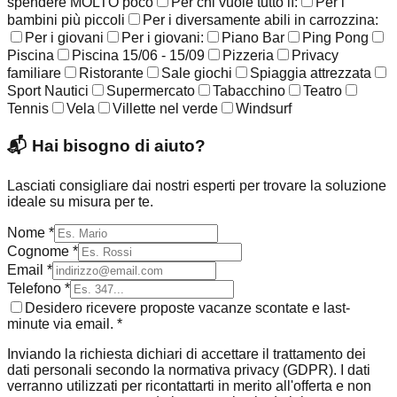
spendere MOLTO poco
Per chi vuole tutto lì:
Per i
bambini più piccoli
Per i diversamente abili in carrozzina:
Per i giovani
Per i giovani:
Piano Bar
Ping Pong
Piscina
Piscina 15/06 - 15/09
Pizzeria
Privacy
familiare
Ristorante
Sale giochi
Spiaggia attrezzata
Sport Nautici
Supermercato
Tabacchino
Teatro
Tennis
Vela
Villette nel verde
Windsurf
📬
Hai bisogno di aiuto?
Lasciati consigliare dai nostri esperti per trovare la soluzione
ideale su misura per te.
Nome *
Cognome *
Email *
Telefono *
Desidero ricevere proposte vacanze scontate e last-
minute via email. *
Inviando la richiesta dichiari di accettare il trattamento dei
dati personali secondo la normativa privacy (GDPR). I dati
verranno utilizzati per ricontattarti in merito all'offerta e non