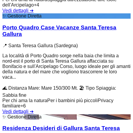
dell'Arcipelago
+
4
Vedi dettagli
➔
✨
Gestione Diretta
Porto Quadro Case Vacanze Santa Teresa
Gallura
📍
Santa Teresa Gallura (Sardegna)
La località di Porto Quadro sorge nella baia che limita a
nord-est il porto di Santa Teresa Gallura affacciata su
Bonifacio e sull'Arcipelago Corso, luogo ideale per gli amanti
della natura e del mare che vogliono trascorrere le loro
vaca...
🌊
Distanza Mare
:
Mare 150/300 Mt.
🏖️
Tipo Spiaggia
:
Sabbia fine
Per chi ama la natura
Per i bambini più piccoli
Privacy
familiare
+
6
Vedi dettagli
➔
✨
Gestione Diretta
Residenza Desideri di Gallura Santa Teresa