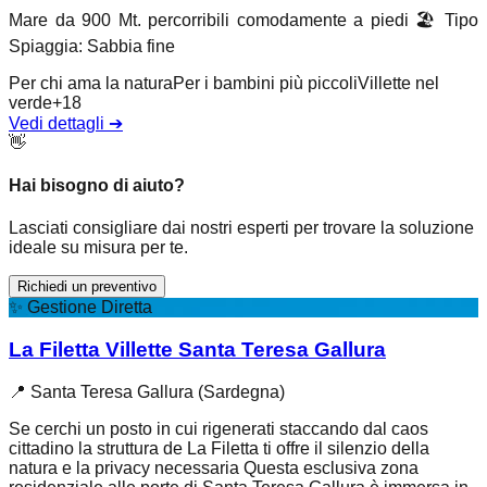
Mare da 900 Mt. percorribili comodamente a piedi
🏖️
Tipo
Spiaggia
:
Sabbia fine
Per chi ama la natura
Per i bambini più piccoli
Villette nel
verde
+
18
Vedi dettagli
➔
👋
Hai bisogno di aiuto?
Lasciati consigliare dai nostri esperti per trovare la soluzione
ideale su misura per te.
Richiedi un preventivo
✨
Gestione Diretta
La Filetta Villette Santa Teresa Gallura
📍
Santa Teresa Gallura (Sardegna)
Se cerchi un posto in cui rigenerati staccando dal caos
cittadino la struttura de La Filetta ti offre il silenzio della
natura e la privacy necessaria Questa esclusiva zona