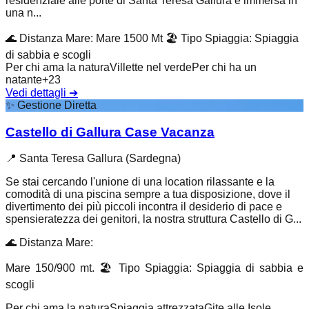
residenziale alle porte di Santa Teresa Gallura è immersa in
una n...
🌊
Distanza Mare
:
Mare 1500 Mt
🏖️
Tipo Spiaggia
:
Spiaggia
di sabbia e scogli
Per chi ama la natura
Villette nel verde
Per chi ha un
natante
+
23
Vedi dettagli
➔
✨
Gestione Diretta
Castello di Gallura Case Vacanza
📍
Santa Teresa Gallura (Sardegna)
Se stai cercando l'unione di una location rilassante e la
comodità di una piscina sempre a tua disposizione, dove il
divertimento dei più piccoli incontra il desiderio di pace e
spensieratezza dei genitori, la nostra struttura Castello di G...
🌊
Distanza Mare
:
Mare 150/900 mt.
🏖️
Tipo Spiaggia
:
Spiaggia di sabbia e
scogli
Per chi ama la natura
Spiaggia attrezzata
Gite alle Isole