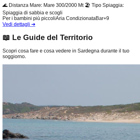
🌊
Distanza Mare
:
Mare 300/2000 Mt
🏖️
Tipo Spiaggia
:
Spiaggia di sabbia e scogli
Per i bambini più piccoli
Aria Condizionata
Bar
+
9
Vedi dettagli
➔
📖
Le Guide del Territorio
Scopri cosa fare e cosa vedere in Sardegna durante il tuo
soggiorno.