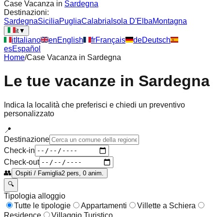
Case Vacanza in
Sardegna
Destinazioni:
Sardegna
Sicilia
Puglia
Calabria
Isola D'Elba
Montagna
it
▼
it
Italiano
en
English
fr
Français
de
Deutsch
es
Español
Home
/
Case Vacanza in
Sardegna
Le tue vacanze in
Sardegna
Indica la località che preferisci e chiedi un preventivo
personalizzato
📍
Destinazione
Check-in
Check-out
👥
Ospiti / Famiglia
2 pers, 0 anim.
🔍
Tipologia alloggio
Tutte le tipologie
Appartamenti
Villette a Schiera
Residence
Villaggio Turistico