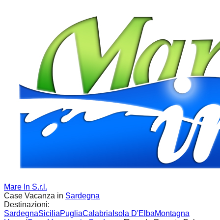
Mare In S.r.l.
Case Vacanza in
Sardegna
Destinazioni:
Sardegna
Sicilia
Puglia
Calabria
Isola D'Elba
Montagna