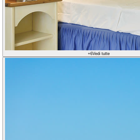
+
6
Vedi tutte