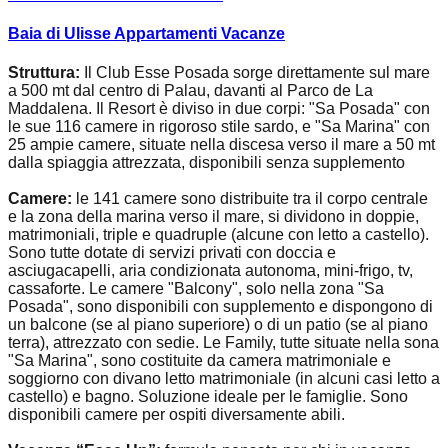
Baia di Ulisse Appartamenti Vacanze
Struttura:
Il Club Esse Posada sorge direttamente sul mare
a 500 mt dal centro di Palau, davanti al Parco de La
Maddalena. Il Resort è diviso in due corpi: "Sa Posada" con
le sue 116 camere in rigoroso stile sardo, e "Sa Marina" con
25 ampie camere, situate nella discesa verso il mare a 50 mt
dalla spiaggia attrezzata, disponibili senza supplemento
Camere:
le 141 camere sono distribuite tra il corpo centrale
e la zona della marina verso il mare, si dividono in doppie,
matrimoniali, triple e quadruple (alcune con letto a castello).
Sono tutte dotate di servizi privati con doccia e
asciugacapelli, aria condizionata autonoma, mini-frigo, tv,
cassaforte. Le camere "Balcony", solo nella zona "Sa
Posada", sono disponibili con supplemento e dispongono di
un balcone (se al piano superiore) o di un patio (se al piano
terra), attrezzato con sedie. Le Family, tutte situate nella sona
"Sa Marina", sono costituite da camera matrimoniale e
soggiorno con divano letto matrimoniale (in alcuni casi letto a
castello) e bagno. Soluzione ideale per le famiglie. Sono
disponibili camere per ospiti diversamente abili.