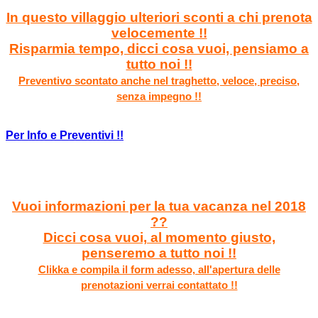
In questo villaggio ulteriori sconti a chi prenota
velocemente !!
Risparmia tempo, dicci cosa vuoi, pensiamo a
tutto noi !!
Preventivo scontato anche nel traghetto, veloce, preciso,
senza impegno !!
Per Info e Preventivi !!
Vuoi informazioni per la tua vacanza nel 2018
??
Dicci cosa vuoi, al momento giusto,
penseremo a tutto noi !!
Clikka e compila il form adesso, all'apertura delle
prenotazioni verrai contattato !!