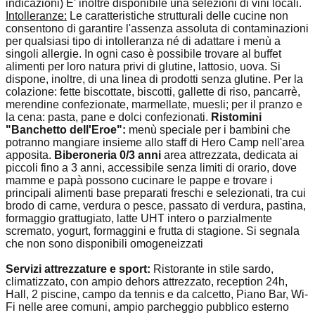
indicazioni) E' inoltre disponibile una selezioni di vini locali.
Intolleranze:
Le caratteristiche strutturali delle cucine non
consentono di garantire l'assenza assoluta di contaminazioni
per qualsiasi tipo di intolleranza né di adattare i menù a
singoli allergie. In ogni caso è possibile trovare al buffet
alimenti per loro natura privi di glutine, lattosio, uova. Si
dispone, inoltre, di una linea di prodotti senza glutine. Per la
colazione: fette biscottate, biscotti, gallette di riso, pancarrè,
merendine confezionate, marmellate, muesli; per il pranzo e
la cena: pasta, pane e dolci confezionati.
Ristomini
"Banchetto dell'Eroe":
menù speciale per i bambini che
potranno mangiare insieme allo staff di Hero Camp nell'area
apposita.
Biberoneria 0/3 anni
area attrezzata, dedicata ai
piccoli fino a 3 anni, accessibile senza limiti di orario, dove
mamme e papà possono cucinare le pappe e trovare i
principali alimenti base preparati freschi e selezionati, tra cui
brodo di carne, verdura o pesce, passato di verdura, pastina,
formaggio grattugiato, latte UHT intero o parzialmente
scremato, yogurt, formaggini e frutta di stagione. Si segnala
che non sono disponibili omogeneizzati
Servizi attrezzature e sport:
Ristorante in stile sardo,
climatizzato, con ampio dehors attrezzato, reception 24h,
Hall, 2 piscine, campo da tennis e da calcetto, Piano Bar, Wi-
Fi nelle aree comuni, ampio parcheggio pubblico esterno