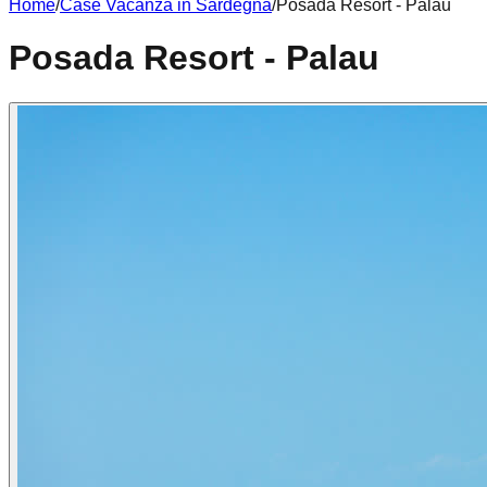
Home
/
Case Vacanza in
Sardegna
/
Posada Resort - Palau
Posada Resort - Palau