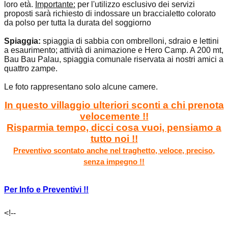
loro età.
Importante:
per l'utilizzo esclusivo dei servizi
proposti sarà richiesto di indossare un braccialetto colorato
da polso per tutta la durata del soggiorno
Spiaggia:
spiaggia di sabbia con ombrelloni, sdraio e lettini
a esaurimento; attività di animazione e Hero Camp. A 200 mt,
Bau Bau Palau, spiaggia comunale riservata ai nostri amici a
quattro zampe.
Le foto rappresentano solo alcune camere.
In questo villaggio ulteriori sconti a chi prenota
velocemente !!
Risparmia tempo, dicci cosa vuoi, pensiamo a
tutto noi !!
Preventivo scontato anche nel traghetto, veloce, preciso,
senza impegno !!
Per Info e Preventivi !!
<!--