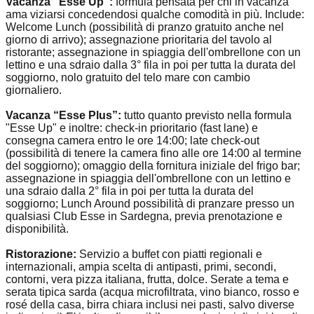
Vacanza “Esse Up”:
formula pensata per chi in vacanza
ama viziarsi concedendosi qualche comodità in più. Include:
Welcome Lunch (possibilità di pranzo gratuito anche nel
giorno di arrivo); assegnazione prioritaria del tavolo al
ristorante; assegnazione in spiaggia dell'ombrellone con un
lettino e una sdraio dalla 3° fila in poi per tutta la durata del
soggiorno, nolo gratuito del telo mare con cambio
giornaliero.
Vacanza “Esse Plus”:
tutto quanto previsto nella formula
"Esse Up" e inoltre: check-in prioritario (fast lane) e
consegna camera entro le ore 14:00; late check-out
(possibilità di tenere la camera fino alle ore 14:00 al termine
del soggiorno); omaggio della fornitura iniziale del frigo bar;
assegnazione in spiaggia dell'ombrellone con un lettino e
una sdraio dalla 2° fila in poi per tutta la durata del
soggiorno; Lunch Around possibilità di pranzare presso un
qualsiasi Club Esse in Sardegna, previa prenotazione e
disponibilità.
Ristorazione:
Servizio a buffet con piatti regionali e
internazionali, ampia scelta di antipasti, primi, secondi,
contorni, vera pizza italiana, frutta, dolce. Serate a tema e
serata tipica sarda (acqua microfiltrata, vino bianco, rosso e
rosé della casa, birra chiara inclusi nei pasti, salvo diverse