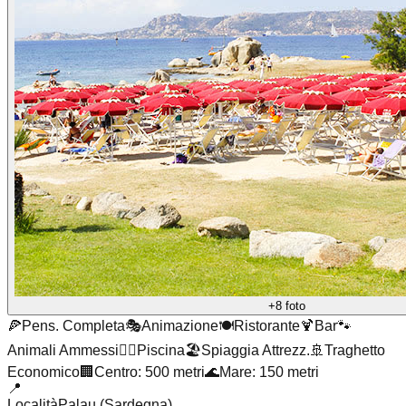
+8 foto
🍕
Pens. Completa
🎭
Animazione
🍽️
Ristorante
🍹
Bar
🐾
Animali Ammessi
🏊‍♂️
Piscina
🏖️
Spiaggia Attrezz.
🚢
Traghetto
Economico
🏢
Centro: 500 metri
🌊
Mare: 150 metri
📍
Località
Palau (Sardegna)