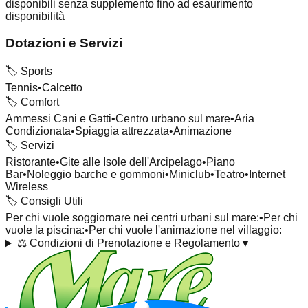
disponibili senza supplemento fino ad esaurimento
disponibilità
Dotazioni e Servizi
🏷️
Sports
Tennis
•
Calcetto
🏷️
Comfort
Ammessi Cani e Gatti
•
Centro urbano sul mare
•
Aria
Condizionata
•
Spiaggia attrezzata
•
Animazione
🏷️
Servizi
Ristorante
•
Gite alle Isole dell'Arcipelago
•
Piano
Bar
•
Noleggio barche e gommoni
•
Miniclub
•
Teatro
•
Internet
Wireless
🏷️
Consigli Utili
Per chi vuole soggiornare nei centri urbani sul mare:
•
Per chi
vuole la piscina:
•
Per chi vuole l'animazione nel villaggio:
⚖️
Condizioni di Prenotazione e Regolamento
▼