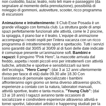
non custodito, bazar, teatro, nolo teli mare e passeggini (da
segnalare al momento della prenotazione), possibilità di
noleggio di gommoni, autovetture, scooter, ricco programma
di escursioni
Animazione e intrattenimento:
Il Club Esse Posada è un
grande villaggio con formula club. La struttura gode di ampi
spazi perfettamente funzionali alle attività, come le 2 piscine,
la spiaggia, il piano bar e il teatro. L'equipe di animazione
accompagna i nostri ospiti per l'intera vacanza con un ricco
programma di intrattenimento sport e spettacolo. Tutti i servizi
sono garantiti dal 30/05 al 30/09 al di fuori delle date indicate
è comunque presente un'animazione soft.
Bambini e
ragazzi:
Il pinguino “Pink Hero”, la mascotte arrivata dal
freddo, aspetta i nostri piccoli eroi per intrattenerli con attività
ludiche, artistiche e sportive e sensibilizzarli sui temi
dell’ecologia.
"Hero Camp":
(dai 3 ai 12 anni ulteriormente
diviso per fasce di età) dalle 09.30 alle 18.30 Con
l'assistenza di personale specializzato i bambini
affronteranno ogni giorno un tema diverso attraverso giochi,
esperienze a contato con la natura, laboratori manuali,
attività sportive, teatro e tanta musica.
"Young Club":
(dai
13 ai 18 anni) I ragazzi avranno tante occasioni di
socializzare e condividere esperienze attraverso attività e
tornei sportivi, laboratori artistici e happening studiati per la