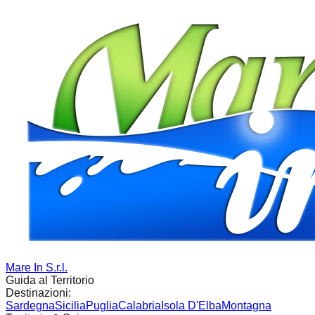
Mare In S.r.l.
Guida al Territorio
Destinazioni:
Sardegna
Sicilia
Puglia
Calabria
Isola D'Elba
Montagna