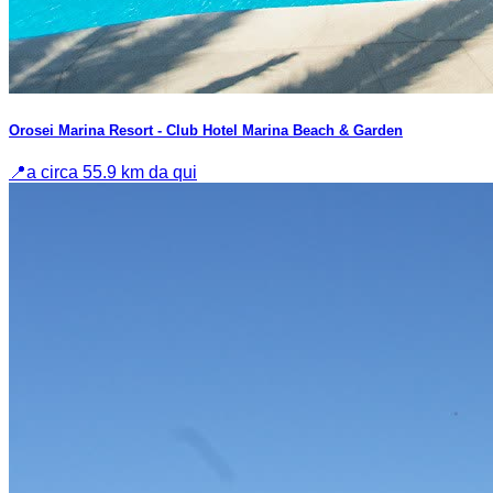
Orosei Marina Resort - Club Hotel Marina Beach & Garden
📍
a circa 55.9 km da qui