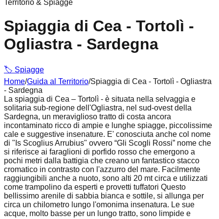
Territorio & Spiagge
Spiaggia di Cea - Tortolì -
Ogliastra - Sardegna
🏷️
Spiagge
Home
/
Guida al Territorio
/
Spiaggia di Cea - Tortolì - Ogliastra
- Sardegna
La
spiaggia di Cea
– Tortolì - è situata nella selvaggia e
solitaria sub-regione dell'Ogliastra, nel sud-ovest della
Sardegna, un meraviglioso tratto di costa ancora
incontaminato ricco di ampie e lunghe spiagge, piccolissime
cale e suggestive insenature. E' conosciuta anche col nome
di "Is Scoglius Arrubius" ovvero “Gli Scogli Rossi” nome che
si riferisce ai faraglioni di porfido rosso che emergono a
pochi metri dalla battigia che creano un fantastico stacco
cromatico in contrasto con l'azzurro del mare. Facilmente
raggiungibili anche a nuoto, sono alti 20 mt circa e utilizzati
come trampolino da esperti e provetti tuffatori Questo
bellissimo arenile di sabbia bianca e sottile, si allunga per
circa un chilometro lungo l'omonima insenatura. Le sue
acque, molto basse per un lungo tratto, sono limpide e