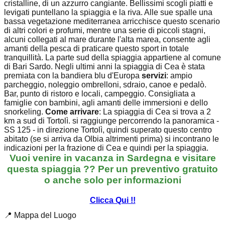
cristalline, di un azzurro cangiante. Bellissimi scogli piatti e
levigati puntellano la spiaggia e la riva. Alle sue spalle una
bassa vegetazione mediterranea arricchisce questo scenario
di altri colori e profumi, mentre una serie di piccoli stagni,
alcuni collegati al mare durante l'alta marea, consente agli
amanti della pesca di praticare questo sport in totale
tranquillità. La parte sud della spiaggia appartiene al comune
di Bari Sardo. Negli ultimi anni la spiaggia di Cea è stata
premiata con la bandiera blu d'Europa
servizi
: ampio
parcheggio, noleggio ombrelloni, sdraio, canoe e pedalò.
Bar, punto di ristoro e locali, campeggio. Consigliata a
famiglie con bambini, agli amanti delle immersioni e dello
snorkeling.
Come arrivare
: La spiaggia di Cea si trova a 2
km a sud di Tortolì. si raggiunge percorrendo la panoramica -
SS 125 - in direzione Tortolì, quindi superato questo centro
abitato (se si arriva da Olbia altrimenti prima) si incontrano le
indicazioni per la frazione di Cea e quindi per la spiaggia.
Vuoi venire in vacanza in Sardegna e visitare
questa spiaggia ?? Per un preventivo gratuito
o anche solo per informazioni
Clicca Qui !!
📍 Mappa del Luogo