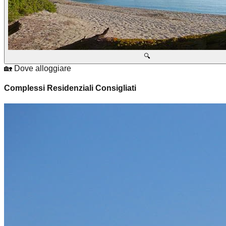
🔍
🏡 Dove alloggiare
Complessi Residenziali Consigliati