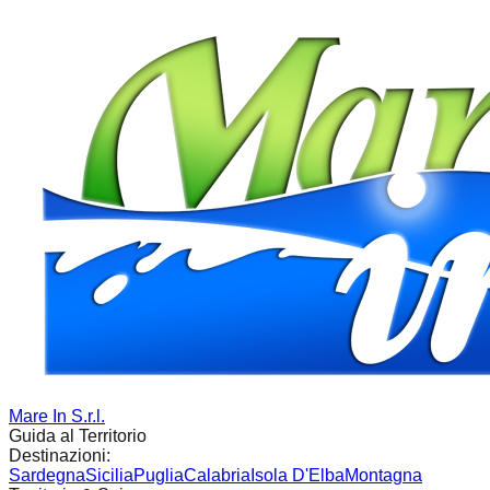
Mare In S.r.l.
Guida al Territorio
Destinazioni:
Sardegna
Sicilia
Puglia
Calabria
Isola D'Elba
Montagna