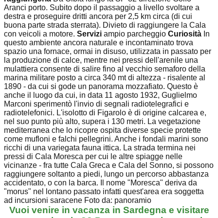
Aranci porto. Subito dopo il passaggio a livello svoltare a
destra e proseguire dritti ancora per 2,5 km circa (di cui
buona parte strada sterrata). Divieto di raggiungere la Cala
con veicoli a motore.
Servizi
ampio parcheggio
Curiosità
In
questo ambiente ancora naturale e incontaminato trova
spazio una fornace, ormai in disuso, utilizzata in passato per
la produzione di calce, mentre nei pressi dell'arenile una
mulattiera consente di salire fino al vecchio semaforo della
marina militare posto a circa 340 mt di altezza - risalente al
1890 - da cui si gode un panorama mozzafiato. Questo è
anche il luogo da cui, in data 11 agosto 1932, Guglielmo
Marconi sperimentò l'invio di segnali radiotelegrafici e
radiotelefonici. L'isolotto di Figarolo è di origine calcarea e,
nel suo punto più alto, supera i 130 metri. La vegetazione
mediterranea che lo ricopre ospita diverse specie protette
come mufloni e falchi pellegrini. Anche i fondali marini sono
ricchi di una variegata fauna ittica. La strada termina nei
pressi di Cala Moresca per cui le altre spiagge nelle
vicinanze - fra tutte Cala Greca e Cala del Sonno, si possono
raggiungere soltanto a piedi, lungo un percorso abbastanza
accidentato, o con la barca. Il nome "Moresca" deriva da
"morus" nel lontano passato infatti quest'area era soggetta
ad incursioni saracene Foto da: panoramio
Vuoi venire in vacanza in Sardegna e visitare