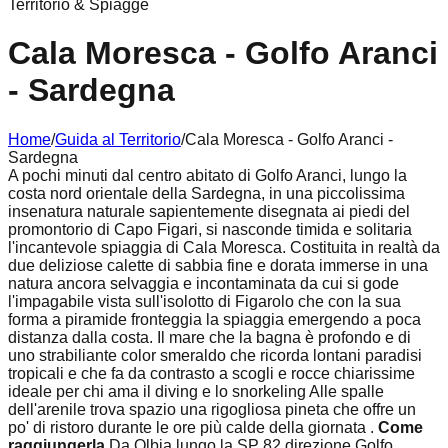
Territorio & Spiagge
Cala Moresca - Golfo Aranci
- Sardegna
Home
/
Guida al Territorio
/
Cala Moresca - Golfo Aranci -
Sardegna
A pochi minuti dal centro abitato di Golfo Aranci, lungo la
costa nord orientale della Sardegna, in una piccolissima
insenatura naturale sapientemente disegnata ai piedi del
promontorio di Capo Figari, si nasconde timida e solitaria
l'incantevole spiaggia di
Cala Moresca
. Costituita in realtà da
due deliziose calette di sabbia fine e dorata immerse in una
natura ancora selvaggia e incontaminata da cui si gode
l'impagabile vista sull'isolotto di Figarolo che con la sua
forma a piramide fronteggia la spiaggia emergendo a poca
distanza dalla costa. Il mare che la bagna è profondo e di
uno strabiliante color smeraldo che ricorda lontani paradisi
tropicali e che fa da contrasto a scogli e rocce chiarissime
ideale per chi ama il diving e lo snorkeling Alle spalle
dell'arenile trova spazio una rigogliosa pineta che offre un
po' di ristoro durante le ore più calde della giornata .
Come
raggiungerla
Da Olbia lungo la SP 82 direzione Golfo