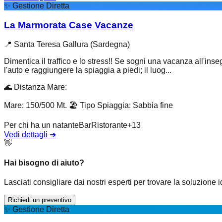
✨
Gestione Diretta
La Marmorata Case Vacanze
📍
Santa Teresa Gallura (Sardegna)
Dimentica il traffico e lo stress!! Se sogni una vacanza all'ins
l'auto e raggiungere la spiaggia a piedi; il luog...
🌊
Distanza Mare
:
Mare: 150/500 Mt.
🏖️
Tipo Spiaggia
:
Sabbia fine
Per chi ha un natante
Bar
Ristorante
+
13
Vedi dettagli
➔
👋
Hai bisogno di aiuto?
Lasciati consigliare dai nostri esperti per trovare la soluzione 
Richiedi un preventivo
✨
Gestione Diretta