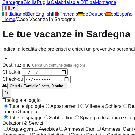
Sardegna
Sicilia
Puglia
Calabria
Isola D'Elba
Montagna
it
▼
it
Italiano
en
English
fr
Français
de
Deutsch
es
Español
Home
/
Case Vacanza in
Sardegna
Le tue vacanze in
Sardegna
Indica la località che preferisci e chiedi un preventivo persona
📍
Destinazione
Check-in
Check-out
👥
Ospiti / Famiglia
2 pers, 0 anim.
🔍
Tipologia alloggio
Tutte le tipologie
Appartamenti
Villette a Schiera
Re
Tipo di Spiaggia
Tutte le spiagge
Sabbia fine
Spiaggia di sabbia e scog
Dotazioni & Servizi
Acqua-gym
Aerobica
Ammessi Cani
Ammessi Cani e