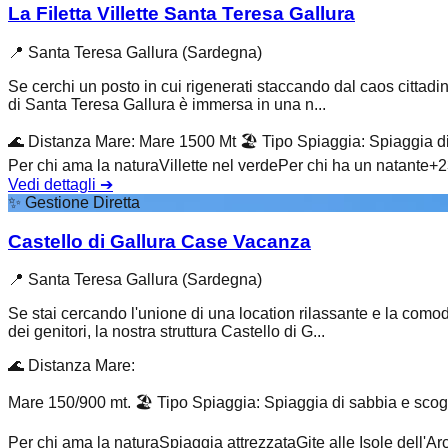
La Filetta Villette Santa Teresa Gallura
📍
Santa Teresa Gallura (Sardegna)
Se cerchi un posto in cui rigenerati staccando dal caos cittadino
di Santa Teresa Gallura è immersa in una n...
🌊
Distanza Mare
:
Mare 1500 Mt
🏖️
Tipo Spiaggia
:
Spiaggia di
Per chi ama la natura
Villette nel verde
Per chi ha un natante
+
2
Vedi dettagli
➔
✨
Gestione Diretta
Castello di Gallura Case Vacanza
📍
Santa Teresa Gallura (Sardegna)
Se stai cercando l'unione di una location rilassante e la comod
dei genitori, la nostra struttura Castello di G...
🌊
Distanza Mare
:
Mare 150/900 mt.
🏖️
Tipo Spiaggia
:
Spiaggia di sabbia e scog
Per chi ama la natura
Spiaggia attrezzata
Gite alle Isole dell'A