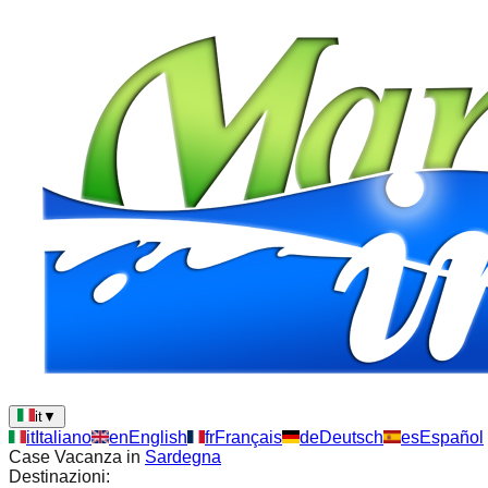
it
▼
it
Italiano
en
English
fr
Français
de
Deutsch
es
Español
Case Vacanza in
Sardegna
Destinazioni: