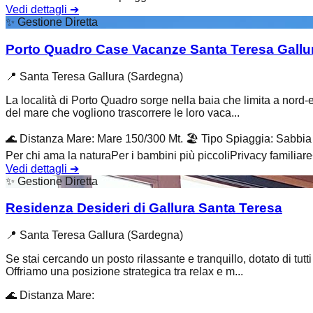
Vedi dettagli
➔
✨
Gestione Diretta
Porto Quadro Case Vacanze Santa Teresa Gallu
📍
Santa Teresa Gallura (Sardegna)
La località di Porto Quadro sorge nella baia che limita a nord-e
del mare che vogliono trascorrere le loro vaca...
🌊
Distanza Mare
:
Mare 150/300 Mt.
🏖️
Tipo Spiaggia
:
Sabbia 
Per chi ama la natura
Per i bambini più piccoli
Privacy familiare
Vedi dettagli
➔
✨
Gestione Diretta
Residenza Desideri di Gallura Santa Teresa
📍
Santa Teresa Gallura (Sardegna)
Se stai cercando un posto rilassante e tranquillo, dotato di tutt
Offriamo una posizione strategica tra relax e m...
🌊
Distanza Mare
: