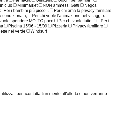
entre
Farmacia
Gelateria
Giochi per bambini
iniclub
Minimarket
NON ammessi Gatti
Negozi
. Per i bambini più piccoli:
Per chi ama la privacy familiare
ia condizionata,
Per chi vuole l'animazione nel villaggio:
 vuole spendere MOLTO poco
Per chi vuole tutto lì:
Per i
na
Piscina 15/06 - 15/09
Pizzeria
Privacy familiare
lette nel verde
Windsurf
ilizzati per ricontattarti in merito all'offerta e non verranno