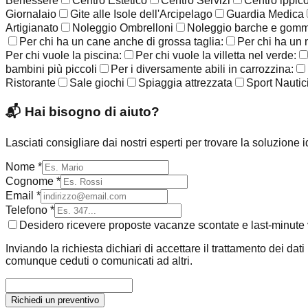
Benessere
Centro Estetico
Centro Servizi
Centro ippic
Giornalaio
Gite alle Isole dell'Arcipelago
Guardia Medica
Artigianato
Noleggio Ombrelloni
Noleggio barche e gom
Per chi ha un cane anche di grossa taglia:
Per chi ha un 
Per chi vuole la piscina:
Per chi vuole la villetta nel verde:
bambini più piccoli
Per i diversamente abili in carrozzina:
Ristorante
Sale giochi
Spiaggia attrezzata
Sport Nautic
📬
Hai bisogno di aiuto?
Lasciati consigliare dai nostri esperti per trovare la soluzione 
Nome *
Cognome *
Email *
Telefono *
Desidero ricevere proposte vacanze scontate e last-minute v
Inviando la richiesta dichiari di accettare il trattamento dei dat
comunque ceduti o comunicati ad altri.
Richiedi un preventivo