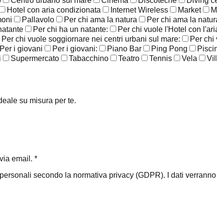
o
Centro urbano sul mare
Cinema
Discoteche
Diving c
Hotel con aria condizionata
Internet Wireless
Market
M
moni
Pallavolo
Per chi ama la natura
Per chi ama la natura
natante
Per chi ha un natante:
Per chi vuole l'Hotel con l'ar
Per chi vuole soggiornare nei centri urbani sul mare:
Per chi
Per i giovani
Per i giovani:
Piano Bar
Ping Pong
Pisci
i
Supermercato
Tabacchino
Teatro
Tennis
Vela
Vil
ideale su misura per te.
ia email. *
i personali secondo la normativa privacy (GDPR). I dati verranno ut