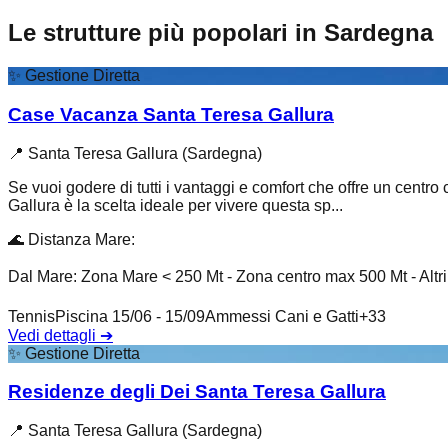
Le strutture più popolari in Sardegna
✨
Gestione Diretta
Case Vacanza Santa Teresa Gallura
📍
Santa Teresa Gallura (Sardegna)
Se vuoi godere di tutti i vantaggi e comfort che offre un centro
Gallura è la scelta ideale per vivere questa sp...
🌊
Distanza Mare
:
Dal Mare: Zona Mare < 250 Mt - Zona centro max 500 Mt - Altr
Tennis
Piscina 15/06 - 15/09
Ammessi Cani e Gatti
+
33
Vedi dettagli
➔
✨
Gestione Diretta
Residenze degli Dei Santa Teresa Gallura
📍
Santa Teresa Gallura (Sardegna)