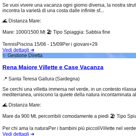
Se vuoi vivere una vacanza ogni giorno diversa, la nostra strutt
incontra la varietà di una costa dalle infinite sf...
🌊
Distanza Mare
:
Mare: 1000/1500 Mt
🏖️
Tipo Spiaggia
:
Sabbia fine
Tennis
Piscina 15/06 - 15/09
Per i giovani
+
29
Vedi dettagli
➔
✨
Gestione Diretta
Rena Maiore Villette e Case Vacanza
📍
Santa Teresa Gallura (Sardegna)
Se cerchi una villetta immersa nel verde, in un contesto rilas
mediterranea, uniscono la quiete della natura incontaminata al.
🌊
Distanza Mare
:
Mare da 900 Mt. percorribili comodamente a piedi
🏖️
Tipo Spi
Per chi ama la natura
Per i bambini più piccoli
Villette nel verde
Vedi dettagli
➔