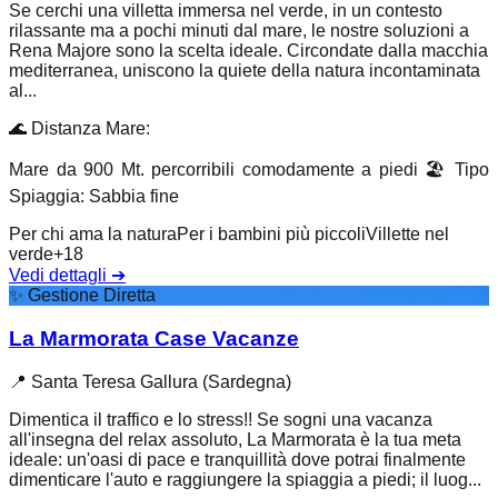
Se cerchi una villetta immersa nel verde, in un contesto
rilassante ma a pochi minuti dal mare, le nostre soluzioni a
Rena Majore sono la scelta ideale. Circondate dalla macchia
mediterranea, uniscono la quiete della natura incontaminata
al...
🌊
Distanza Mare
:
Mare da 900 Mt. percorribili comodamente a piedi
🏖️
Tipo
Spiaggia
:
Sabbia fine
Per chi ama la natura
Per i bambini più piccoli
Villette nel
verde
+
18
Vedi dettagli
➔
✨
Gestione Diretta
La Marmorata Case Vacanze
📍
Santa Teresa Gallura (Sardegna)
Dimentica il traffico e lo stress!! Se sogni una vacanza
all'insegna del relax assoluto, La Marmorata è la tua meta
ideale: un'oasi di pace e tranquillità dove potrai finalmente
dimenticare l'auto e raggiungere la spiaggia a piedi; il luog...