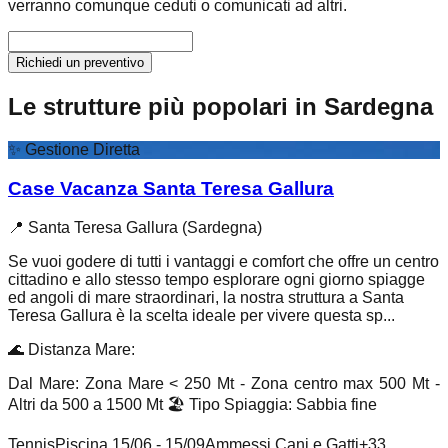
verranno comunque ceduti o comunicati ad altri.
Richiedi un preventivo
Le strutture più popolari in Sardegna
✨
Gestione Diretta
Case Vacanza Santa Teresa Gallura
📍
Santa Teresa Gallura (Sardegna)
Se vuoi godere di tutti i vantaggi e comfort che offre un centro
cittadino e allo stesso tempo esplorare ogni giorno spiagge
ed angoli di mare straordinari, la nostra struttura a Santa
Teresa Gallura è la scelta ideale per vivere questa sp...
🌊
Distanza Mare
:
Dal Mare: Zona Mare < 250 Mt - Zona centro max 500 Mt -
Altri da 500 a 1500 Mt
🏖️
Tipo Spiaggia
:
Sabbia fine
Tennis
Piscina 15/06 - 15/09
Ammessi Cani e Gatti
+
33