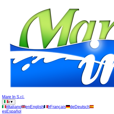
Mare In S.r.l.
it
▼
it
Italiano
en
English
fr
Français
de
Deutsch
es
Español