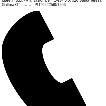
Mare In S.r.l. - Via Nazionale, 41-43-45 07028 Santa Teresa
Gallura OT - Italia - PI IT02225651203