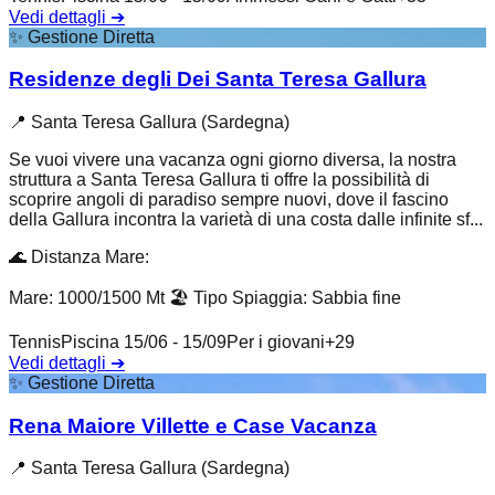
Vedi dettagli
➔
✨
Gestione Diretta
Residenze degli Dei Santa Teresa Gallura
📍
Santa Teresa Gallura (Sardegna)
Se vuoi vivere una vacanza ogni giorno diversa, la nostra
struttura a Santa Teresa Gallura ti offre la possibilità di
scoprire angoli di paradiso sempre nuovi, dove il fascino
della Gallura incontra la varietà di una costa dalle infinite sf...
🌊
Distanza Mare
:
Mare: 1000/1500 Mt
🏖️
Tipo Spiaggia
:
Sabbia fine
Tennis
Piscina 15/06 - 15/09
Per i giovani
+
29
Vedi dettagli
➔
✨
Gestione Diretta
Rena Maiore Villette e Case Vacanza
📍
Santa Teresa Gallura (Sardegna)