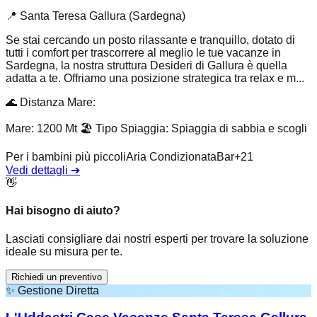
📍
Santa Teresa Gallura (Sardegna)
Se stai cercando un posto rilassante e tranquillo, dotato di
tutti i comfort per trascorrere al meglio le tue vacanze in
Sardegna, la nostra struttura Desideri di Gallura è quella
adatta a te. Offriamo una posizione strategica tra relax e m...
🌊
Distanza Mare
:
Mare: 1200 Mt
🏖️
Tipo Spiaggia
:
Spiaggia di sabbia e scogli
Per i bambini più piccoli
Aria Condizionata
Bar
+
21
Vedi dettagli
➔
👋
Hai bisogno di aiuto?
Lasciati consigliare dai nostri esperti per trovare la soluzione
ideale su misura per te.
Richiedi un preventivo
✨
Gestione Diretta