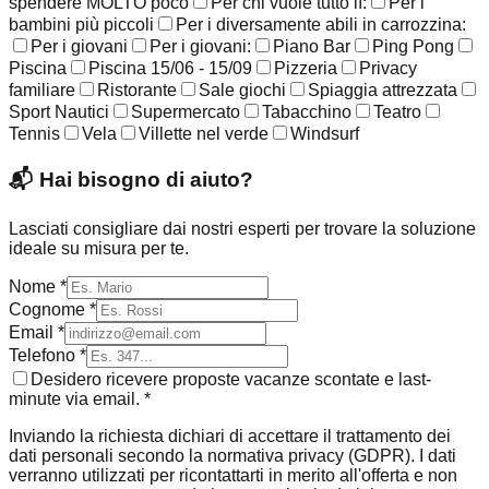
spendere MOLTO poco
Per chi vuole tutto lì:
Per i
bambini più piccoli
Per i diversamente abili in carrozzina:
Per i giovani
Per i giovani:
Piano Bar
Ping Pong
Piscina
Piscina 15/06 - 15/09
Pizzeria
Privacy
familiare
Ristorante
Sale giochi
Spiaggia attrezzata
Sport Nautici
Supermercato
Tabacchino
Teatro
Tennis
Vela
Villette nel verde
Windsurf
📬
Hai bisogno di aiuto?
Lasciati consigliare dai nostri esperti per trovare la soluzione
ideale su misura per te.
Nome *
Cognome *
Email *
Telefono *
Desidero ricevere proposte vacanze scontate e last-
minute via email. *
Inviando la richiesta dichiari di accettare il trattamento dei
dati personali secondo la normativa privacy (GDPR). I dati
verranno utilizzati per ricontattarti in merito all'offerta e non