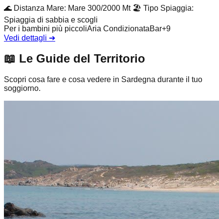
🌊
Distanza Mare
:
Mare 300/2000 Mt
🏖️
Tipo Spiaggia
:
Spiaggia di sabbia e scogli
Per i bambini più piccoli
Aria Condizionata
Bar
+
9
Vedi dettagli
➔
📖
Le Guide del Territorio
Scopri cosa fare e cosa vedere in Sardegna durante il tuo
soggiorno.