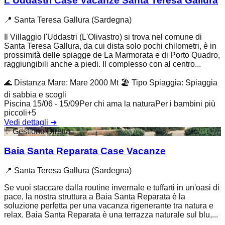
L'Uddastri Case Vacanze Santa Teresa Gallura
📍
Santa Teresa Gallura (Sardegna)
Il Villaggio l'Uddastri (L'Olivastro) si trova nel comune di
Santa Teresa Gallura, da cui dista solo pochi chilometri, è in
prossimità delle spiagge de La Marmorata e di Porto Quadro,
raggiungibili anche a piedi. Il complesso con al centro...
🌊
Distanza Mare
:
Mare 2000 Mt
🏖️
Tipo Spiaggia
:
Spiaggia
di sabbia e scogli
Piscina 15/06 - 15/09
Per chi ama la natura
Per i bambini più
piccoli
+
5
Vedi dettagli
➔
✨
Gestione Diretta
Baia Santa Reparata Case Vacanze
📍
Santa Teresa Gallura (Sardegna)
Se vuoi staccare dalla routine invernale e tuffarti in un'oasi di
pace, la nostra struttura a Baia Santa Reparata è la
soluzione perfetta per una vacanza rigenerante tra natura e
relax. Baia Santa Reparata è una terrazza naturale sul blu,...