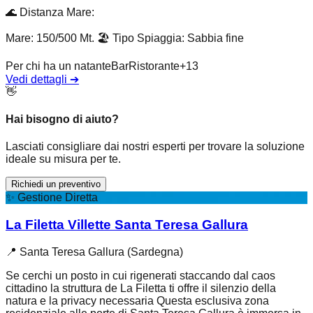
🌊
Distanza Mare
:
Mare: 150/500 Mt.
🏖️
Tipo Spiaggia
:
Sabbia fine
Per chi ha un natante
Bar
Ristorante
+
13
Vedi dettagli
➔
👋
Hai bisogno di aiuto?
Lasciati consigliare dai nostri esperti per trovare la soluzione
ideale su misura per te.
Richiedi un preventivo
✨
Gestione Diretta
La Filetta Villette Santa Teresa Gallura
📍
Santa Teresa Gallura (Sardegna)
Se cerchi un posto in cui rigenerati staccando dal caos
cittadino la struttura de La Filetta ti offre il silenzio della
natura e la privacy necessaria Questa esclusiva zona