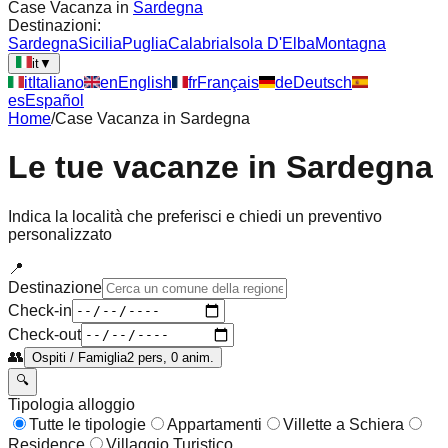
Case Vacanza in
Sardegna
Destinazioni:
Sardegna
Sicilia
Puglia
Calabria
Isola D'Elba
Montagna
it
▼
it
Italiano
en
English
fr
Français
de
Deutsch
es
Español
Home
/
Case Vacanza in
Sardegna
Le tue vacanze in
Sardegna
Indica la località che preferisci e chiedi un preventivo
personalizzato
📍
Destinazione
Check-in
Check-out
👥
Ospiti / Famiglia
2 pers, 0 anim.
🔍
Tipologia alloggio
Tutte le tipologie
Appartamenti
Villette a Schiera
Residence
Villaggio Turistico