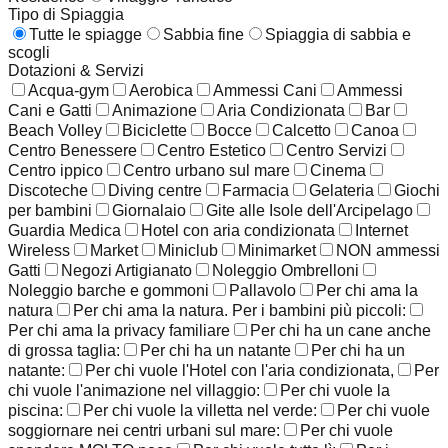
Tipo di Spiaggia
Tutte le spiagge
Sabbia fine
Spiaggia di sabbia e
scogli
Dotazioni & Servizi
Acqua-gym
Aerobica
Ammessi Cani
Ammessi
Cani e Gatti
Animazione
Aria Condizionata
Bar
Beach Volley
Biciclette
Bocce
Calcetto
Canoa
Centro Benessere
Centro Estetico
Centro Servizi
Centro ippico
Centro urbano sul mare
Cinema
Discoteche
Diving centre
Farmacia
Gelateria
Giochi
per bambini
Giornalaio
Gite alle Isole dell'Arcipelago
Guardia Medica
Hotel con aria condizionata
Internet
Wireless
Market
Miniclub
Minimarket
NON ammessi
Gatti
Negozi Artigianato
Noleggio Ombrelloni
Noleggio barche e gommoni
Pallavolo
Per chi ama la
natura
Per chi ama la natura. Per i bambini più piccoli:
Per chi ama la privacy familiare
Per chi ha un cane anche
di grossa taglia:
Per chi ha un natante
Per chi ha un
natante:
Per chi vuole l'Hotel con l'aria condizionata,
Per
chi vuole l'animazione nel villaggio:
Per chi vuole la
piscina:
Per chi vuole la villetta nel verde:
Per chi vuole
soggiornare nei centri urbani sul mare:
Per chi vuole