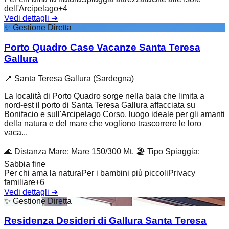
dell'Arcipelago
+
4
Vedi dettagli
➔
✨
Gestione Diretta
Porto Quadro Case Vacanze Santa Teresa
Gallura
📍
Santa Teresa Gallura (Sardegna)
La località di Porto Quadro sorge nella baia che limita a
nord-est il porto di Santa Teresa Gallura affacciata su
Bonifacio e sull'Arcipelago Corso, luogo ideale per gli amanti
della natura e del mare che vogliono trascorrere le loro
vaca...
🌊
Distanza Mare
:
Mare 150/300 Mt.
🏖️
Tipo Spiaggia
:
Sabbia fine
Per chi ama la natura
Per i bambini più piccoli
Privacy
familiare
+
6
Vedi dettagli
➔
✨
Gestione Diretta
Residenza Desideri di Gallura Santa Teresa