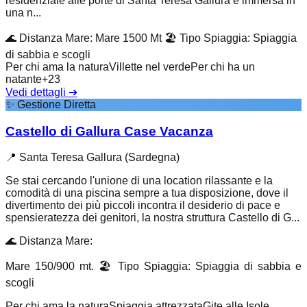
residenziale alle porte di Santa Teresa Gallura è immersa in
una n...
🌊
Distanza Mare
:
Mare 1500 Mt
🏖️
Tipo Spiaggia
:
Spiaggia
di sabbia e scogli
Per chi ama la natura
Villette nel verde
Per chi ha un
natante
+
23
Vedi dettagli
➔
✨
Gestione Diretta
Castello di Gallura Case Vacanza
📍
Santa Teresa Gallura (Sardegna)
Se stai cercando l'unione di una location rilassante e la
comodità di una piscina sempre a tua disposizione, dove il
divertimento dei più piccoli incontra il desiderio di pace e
spensieratezza dei genitori, la nostra struttura Castello di G...
🌊
Distanza Mare
:
Mare 150/900 mt.
🏖️
Tipo Spiaggia
:
Spiaggia di sabbia e
scogli
Per chi ama la natura
Spiaggia attrezzata
Gite alle Isole