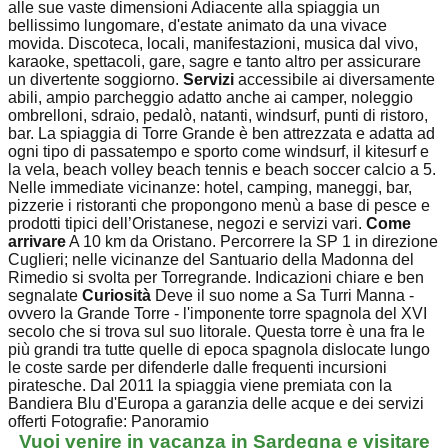
alle sue vaste dimensioni Adiacente alla spiaggia un
bellissimo lungomare, d'estate animato da una vivace
movida. Discoteca, locali, manifestazioni, musica dal vivo,
karaoke, spettacoli, gare, sagre e tanto altro per assicurare
un divertente soggiorno.
Servizi
accessibile ai diversamente
abili, ampio parcheggio adatto anche ai camper, noleggio
ombrelloni, sdraio, pedalò, natanti, windsurf, punti di ristoro,
bar. La spiaggia di Torre Grande è ben attrezzata e adatta ad
ogni tipo di passatempo e sporto come windsurf, il kitesurf e
la vela, beach volley beach tennis e beach soccer calcio a 5.
Nelle immediate vicinanze: hotel, camping, maneggi, bar,
pizzerie i ristoranti che propongono menù a base di pesce e
prodotti tipici dell’Oristanese, negozi e servizi vari.
Come
arrivare
A 10 km da Oristano. Percorrere la SP 1 in direzione
Cuglieri; nelle vicinanze del Santuario della Madonna del
Rimedio si svolta per Torregrande. Indicazioni chiare e ben
segnalate
Curiosità
Deve il suo nome a Sa Turri Manna -
ovvero la Grande Torre - l'imponente torre spagnola del XVI
secolo che si trova sul suo litorale. Questa torre è una fra le
più grandi tra tutte quelle di epoca spagnola dislocate lungo
le coste sarde per difenderle dalle frequenti incursioni
piratesche. Dal 2011 la spiaggia viene premiata con la
Bandiera Blu d'Europa a garanzia delle acque e dei servizi
offerti Fotografie: Panoramio
Vuoi venire in vacanza in Sardegna e visitare