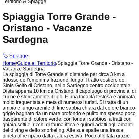
Territorio & Spiagge
Spiaggia Torre Grande -
Oristano - Vacanze
Sardegna
🏷️
Spiagge
Home
/
Guida al Territorio
/
Spiaggia Torre Grande - Oristano -
Vacanze Sardegna
La
spiaggia di Torre Grande
si distende per circa 3 km a
ridosso dell'omonima frazione, lungo il tratto costiero del
Sinis-Golfo di Oristano, nella Sardegna centro-occidentale.
Dista appena 10 km da Oristano, il capoluogo di provincia, di
cui ne è storicamente il lido. È una località festosa e animata,
molto frequentata e meta di numerosi turisti. Si tratta di un
ampio e lungo arenile di fine sabbia chiara dal colore bianco-
grigio bagnato da un mare profondo e pulito ma spesso poco
trasparente di colore verde, con fondali sabbiosi a tratti con
ghiaia sottile, ricchi di fauna ittica e quindi adatti agli amanti
del diving e dello snorkeling. Alle sue spalle una fresca
pineta offre riparo dalla calura estiva. Poco affollata grazie