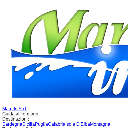
Mare In S.r.l.
Guida al Territorio
Destinazioni:
Sardegna
Sicilia
Puglia
Calabria
Isola D'Elba
Montagna