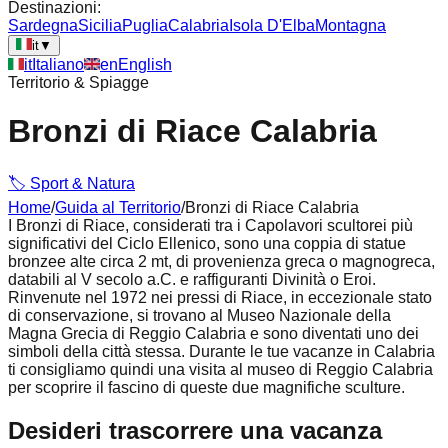
Destinazioni:
Sardegna
Sicilia
Puglia
Calabria
Isola D'Elba
Montagna
it
▼
it
Italiano
en
English
Territorio & Spiagge
Bronzi di Riace Calabria
🏷️
Sport & Natura
Home
/
Guida al Territorio
/
Bronzi di Riace Calabria
I Bronzi di Riace, considerati tra i Capolavori scultorei più
significativi del Ciclo Ellenico, sono una coppia di statue
bronzee alte circa 2 mt, di provenienza greca o magnogreca,
databili al V secolo a.C. e raffiguranti Divinità o Eroi.
Rinvenute nel 1972 nei pressi di Riace, in eccezionale stato
di conservazione, si trovano al Museo Nazionale della
Magna Grecia di Reggio Calabria e sono diventati uno dei
simboli della città stessa. Durante le tue vacanze in Calabria
ti consigliamo quindi una visita al museo di Reggio Calabria
per scoprire il fascino di queste due magnifiche sculture.
Desideri trascorrere una vacanza