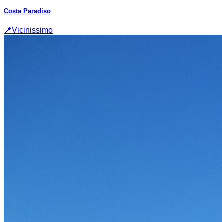
Costa Paradiso
📍
Vicinissimo