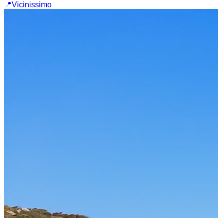
📍
Vicinissimo