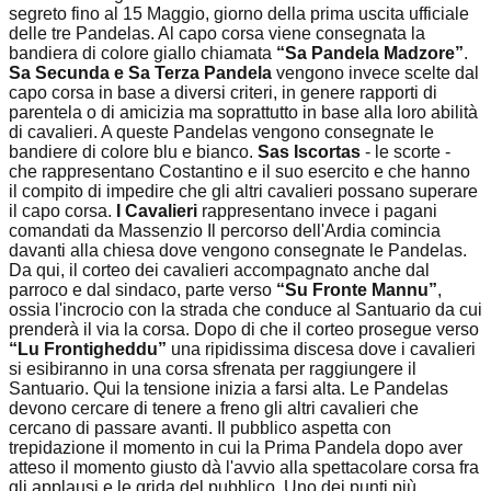
segreto fino al 15 Maggio, giorno della prima uscita ufficiale
delle tre Pandelas. Al capo corsa viene consegnata la
bandiera di colore giallo chiamata
“Sa Pandela Madzore”
.
Sa Secunda e Sa Terza Pandela
vengono invece scelte dal
capo corsa in base a diversi criteri, in genere rapporti di
parentela o di amicizia ma soprattutto in base alla loro abilità
di cavalieri. A queste Pandelas vengono consegnate le
bandiere di colore blu e bianco.
Sas Iscortas
- le scorte -
che rappresentano Costantino e il suo esercito e che hanno
il compito di impedire che gli altri cavalieri possano superare
il capo corsa.
I Cavalieri
rappresentano invece i pagani
comandati da Massenzio Il percorso dell'Ardia comincia
davanti alla chiesa dove vengono consegnate le Pandelas.
Da qui, il corteo dei cavalieri accompagnato anche dal
parroco e dal sindaco, parte verso
“Su Fronte Mannu”
,
ossia l'incrocio con la strada che conduce al Santuario da cui
prenderà il via la corsa. Dopo di che il corteo prosegue verso
“Lu Frontigheddu”
una ripidissima discesa dove i cavalieri
si esibiranno in una corsa sfrenata per raggiungere il
Santuario. Qui la tensione inizia a farsi alta. Le Pandelas
devono cercare di tenere a freno gli altri cavalieri che
cercano di passare avanti. Il pubblico aspetta con
trepidazione il momento in cui la Prima Pandela dopo aver
atteso il momento giusto dà l'avvio alla spettacolare corsa fra
gli applausi e le grida del pubblico. Uno dei punti più