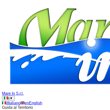
Mare In S.r.l.
it
▼
it
Italiano
en
English
Guida al Territorio