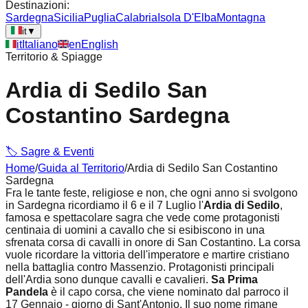
Destinazioni:
Sardegna
Sicilia
Puglia
Calabria
Isola D'Elba
Montagna
it
▼
it
Italiano
en
English
Territorio & Spiagge
Ardia di Sedilo San
Costantino Sardegna
🏷️
Sagre & Eventi
Home
/
Guida al Territorio
/
Ardia di Sedilo San Costantino
Sardegna
Fra le tante feste, religiose e non, che ogni anno si svolgono
in Sardegna ricordiamo il 6 e il 7 Luglio l'
Ardia di Sedilo
,
famosa e spettacolare sagra che vede come protagonisti
centinaia di uomini a cavallo che si esibiscono in una
sfrenata corsa di cavalli in onore di San Costantino. La corsa
vuole ricordare la vittoria dell'imperatore e martire cristiano
nella battaglia contro Massenzio. Protagonisti principali
dell'Ardia sono dunque cavalli e cavalieri.
Sa Prima
Pandela
è il capo corsa, che viene nominato dal parroco il
17 Gennaio - giorno di Sant'Antonio. Il suo nome rimane