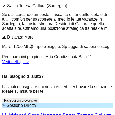
📍
Santa Teresa Gallura (Sardegna)
Se stai cercando un posto rilassante e tranquillo, dotato di
tutti i comfort per trascorrere al meglio le tue vacanze in
Sardegna, la nostra struttura Desideri di Gallura è quella
adatta a te. Offriamo una posizione strategica tra relax e m...
🌊
Distanza Mare
:
Mare: 1200 Mt
🏖️
Tipo Spiaggia
:
Spiaggia di sabbia e scogli
Per i bambini più piccoli
Aria Condizionata
Bar
+
21
Vedi dettagli
➔
👋
Hai bisogno di aiuto?
Lasciati consigliare dai nostri esperti per trovare la soluzione
ideale su misura per te.
Richiedi un preventivo
✨
Gestione Diretta