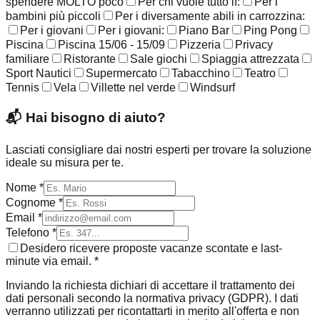
spendere MOLTO poco
Per chi vuole tutto lì:
Per i
bambini più piccoli
Per i diversamente abili in carrozzina:
Per i giovani
Per i giovani:
Piano Bar
Ping Pong
Piscina
Piscina 15/06 - 15/09
Pizzeria
Privacy
familiare
Ristorante
Sale giochi
Spiaggia attrezzata
Sport Nautici
Supermercato
Tabacchino
Teatro
Tennis
Vela
Villette nel verde
Windsurf
📬
Hai bisogno di aiuto?
Lasciati consigliare dai nostri esperti per trovare la soluzione
ideale su misura per te.
Nome *
Cognome *
Email *
Telefono *
Desidero ricevere proposte vacanze scontate e last-
minute via email. *
Inviando la richiesta dichiari di accettare il trattamento dei
dati personali secondo la normativa privacy (GDPR). I dati
verranno utilizzati per ricontattarti in merito all'offerta e non