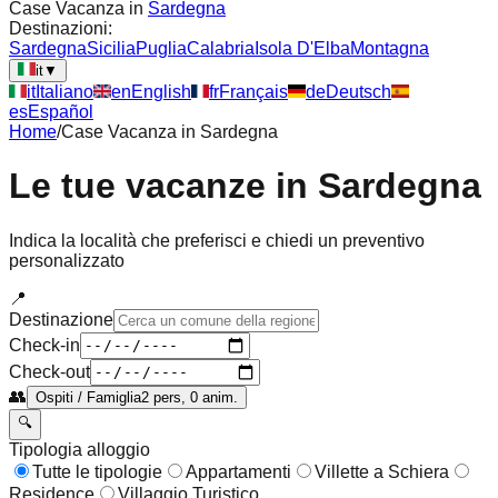
Case Vacanza in
Sardegna
Destinazioni:
Sardegna
Sicilia
Puglia
Calabria
Isola D'Elba
Montagna
it
▼
it
Italiano
en
English
fr
Français
de
Deutsch
es
Español
Home
/
Case Vacanza in
Sardegna
Le tue vacanze in
Sardegna
Indica la località che preferisci e chiedi un preventivo
personalizzato
📍
Destinazione
Check-in
Check-out
👥
Ospiti / Famiglia
2 pers, 0 anim.
🔍
Tipologia alloggio
Tutte le tipologie
Appartamenti
Villette a Schiera
Residence
Villaggio Turistico