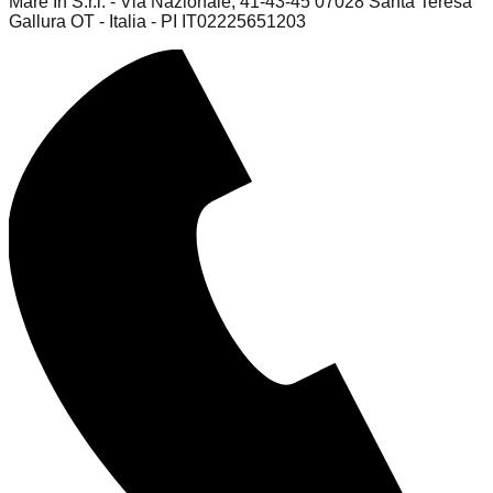
Mare In S.r.l. - Via Nazionale, 41-43-45 07028 Santa Teresa
Gallura OT - Italia - PI IT02225651203