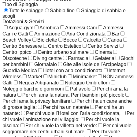
Tipo di Spiaggia
Tutte le spiagge
Sabbia fine
Spiaggia di sabbia e
scogli
Dotazioni & Servizi
Acqua-gym
Aerobica
Ammessi Cani
Ammessi
Cani e Gatti
Animazione
Aria Condizionata
Bar
Beach Volley
Biciclette
Bocce
Calcetto
Canoa
Centro Benessere
Centro Estetico
Centro Servizi
Centro ippico
Centro urbano sul mare
Cinema
Discoteche
Diving centre
Farmacia
Gelateria
Giochi
per bambini
Giornalaio
Gite alle Isole dell'Arcipelago
Guardia Medica
Hotel con aria condizionata
Internet
Wireless
Market
Miniclub
Minimarket
NON ammessi
Gatti
Negozi Artigianato
Noleggio Ombrelloni
Noleggio barche e gommoni
Pallavolo
Per chi ama la
natura
Per chi ama la natura. Per i bambini più piccoli:
Per chi ama la privacy familiare
Per chi ha un cane anche
di grossa taglia:
Per chi ha un natante
Per chi ha un
natante:
Per chi vuole l'Hotel con l'aria condizionata,
Per
chi vuole l'animazione nel villaggio:
Per chi vuole la
piscina:
Per chi vuole la villetta nel verde:
Per chi vuole
soggiornare nei centri urbani sul mare:
Per chi vuole