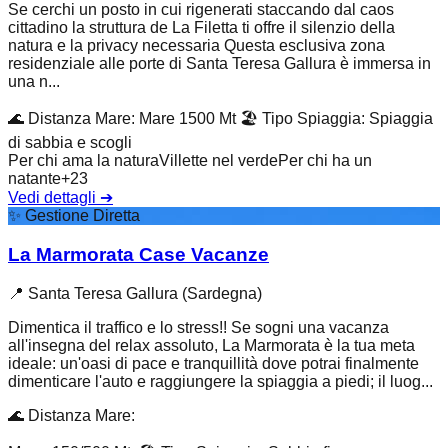
Se cerchi un posto in cui rigenerati staccando dal caos
cittadino la struttura de La Filetta ti offre il silenzio della
natura e la privacy necessaria Questa esclusiva zona
residenziale alle porte di Santa Teresa Gallura è immersa in
una n...
🌊
Distanza Mare
:
Mare 1500 Mt
🏖️
Tipo Spiaggia
:
Spiaggia
di sabbia e scogli
Per chi ama la natura
Villette nel verde
Per chi ha un
natante
+
23
Vedi dettagli
➔
✨
Gestione Diretta
La Marmorata Case Vacanze
📍
Santa Teresa Gallura (Sardegna)
Dimentica il traffico e lo stress!! Se sogni una vacanza
all'insegna del relax assoluto, La Marmorata è la tua meta
ideale: un'oasi di pace e tranquillità dove potrai finalmente
dimenticare l'auto e raggiungere la spiaggia a piedi; il luog...
🌊
Distanza Mare
: