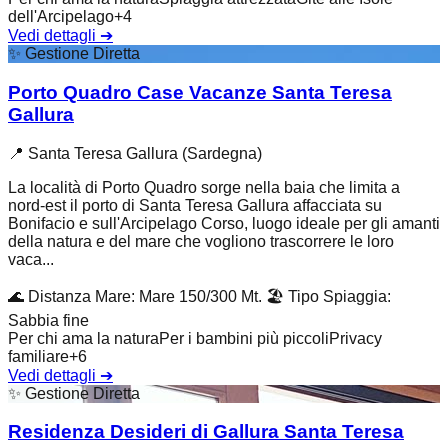
dell'Arcipelago
+
4
Vedi dettagli
➔
✨
Gestione Diretta
Porto Quadro Case Vacanze Santa Teresa
Gallura
📍
Santa Teresa Gallura (Sardegna)
La località di Porto Quadro sorge nella baia che limita a
nord-est il porto di Santa Teresa Gallura affacciata su
Bonifacio e sull'Arcipelago Corso, luogo ideale per gli amanti
della natura e del mare che vogliono trascorrere le loro
vaca...
🌊
Distanza Mare
:
Mare 150/300 Mt.
🏖️
Tipo Spiaggia
:
Sabbia fine
Per chi ama la natura
Per i bambini più piccoli
Privacy
familiare
+
6
Vedi dettagli
➔
✨
Gestione Diretta
Residenza Desideri di Gallura Santa Teresa