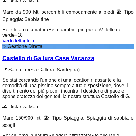
🌊
Distanza Mare
:
Mare da 900 Mt. percorribili comodamente a piedi
🏖️
Tipo
Spiaggia
:
Sabbia fine
Per chi ama la natura
Per i bambini più piccoli
Villette nel
verde
+
18
Vedi dettagli
➔
✨
Gestione Diretta
Castello di Gallura Case Vacanza
📍
Santa Teresa Gallura (Sardegna)
Se stai cercando l'unione di una location rilassante e la
comodità di una piscina sempre a tua disposizione, dove il
divertimento dei più piccoli incontra il desiderio di pace e
spensieratezza dei genitori, la nostra struttura Castello di G...
🌊
Distanza Mare
:
Mare 150/900 mt.
🏖️
Tipo Spiaggia
:
Spiaggia di sabbia e
scogli
Per chi ama la natura
Spiaggia attrezzata
Gite alle Isole