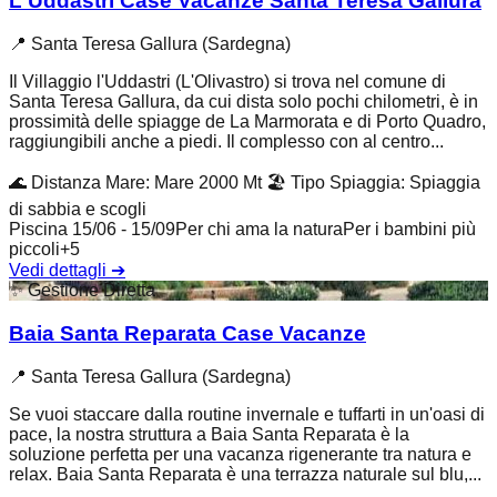
L'Uddastri Case Vacanze Santa Teresa Gallura
📍
Santa Teresa Gallura (Sardegna)
Il Villaggio l'Uddastri (L'Olivastro) si trova nel comune di
Santa Teresa Gallura, da cui dista solo pochi chilometri, è in
prossimità delle spiagge de La Marmorata e di Porto Quadro,
raggiungibili anche a piedi. Il complesso con al centro...
🌊
Distanza Mare
:
Mare 2000 Mt
🏖️
Tipo Spiaggia
:
Spiaggia
di sabbia e scogli
Piscina 15/06 - 15/09
Per chi ama la natura
Per i bambini più
piccoli
+
5
Vedi dettagli
➔
✨
Gestione Diretta
Baia Santa Reparata Case Vacanze
📍
Santa Teresa Gallura (Sardegna)
Se vuoi staccare dalla routine invernale e tuffarti in un'oasi di
pace, la nostra struttura a Baia Santa Reparata è la
soluzione perfetta per una vacanza rigenerante tra natura e
relax. Baia Santa Reparata è una terrazza naturale sul blu,...