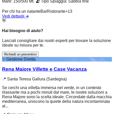
Mare: 150/500 Mt.
🏖️
Tipo Spiaggia
:
Sabbia fine
Per chi ha un natante
Bar
Ristorante
+
13
Vedi dettagli
➔
👋
Hai bisogno di aiuto?
Lasciati consigliare dai nostri esperti per trovare la soluzione
ideale su misura per te.
Richiedi un preventivo
✨
Gestione Diretta
Rena Maiore Villette e Case Vacanza
📍
Santa Teresa Gallura (Sardegna)
Se cerchi una villetta immersa nel verde, in un contesto
rilassante ma a pochi minuti dal mare, le nostre soluzioni a
Rena Majore sono la scelta ideale. Circondate dalla macchia
mediterranea, uniscono la quiete della natura incontaminata
al...