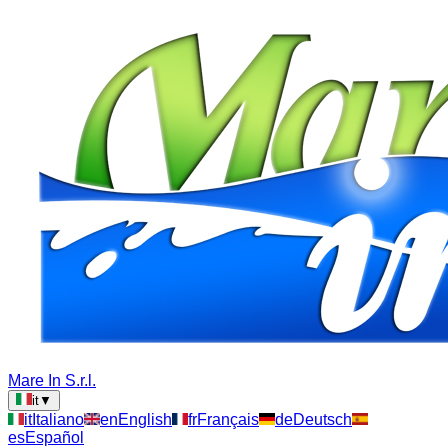
Mare In S.r.l.
it
▼
it
Italiano
en
English
fr
Français
de
Deutsch
es
Español