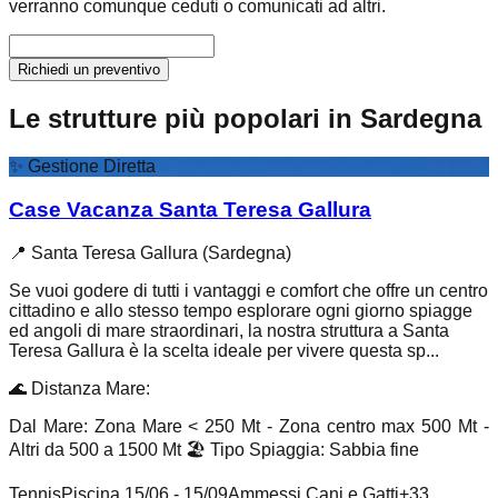
verranno comunque ceduti o comunicati ad altri.
Richiedi un preventivo
Le strutture più popolari in Sardegna
✨
Gestione Diretta
Case Vacanza Santa Teresa Gallura
📍
Santa Teresa Gallura (Sardegna)
Se vuoi godere di tutti i vantaggi e comfort che offre un centro
cittadino e allo stesso tempo esplorare ogni giorno spiagge
ed angoli di mare straordinari, la nostra struttura a Santa
Teresa Gallura è la scelta ideale per vivere questa sp...
🌊
Distanza Mare
:
Dal Mare: Zona Mare < 250 Mt - Zona centro max 500 Mt -
Altri da 500 a 1500 Mt
🏖️
Tipo Spiaggia
:
Sabbia fine
Tennis
Piscina 15/06 - 15/09
Ammessi Cani e Gatti
+
33