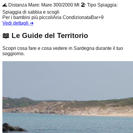
🌊
Distanza Mare
:
Mare 300/2000 Mt
🏖️
Tipo Spiaggia
:
Spiaggia di sabbia e scogli
Per i bambini più piccoli
Aria Condizionata
Bar
+
9
Vedi dettagli
➔
📖
Le Guide del Territorio
Scopri cosa fare e cosa vedere in Sardegna durante il tuo
soggiorno.