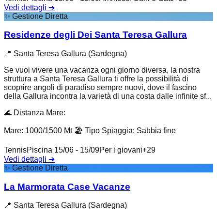
Vedi dettagli
➔
✨
Gestione Diretta
Residenze degli Dei Santa Teresa Gallura
📍
Santa Teresa Gallura (Sardegna)
Se vuoi vivere una vacanza ogni giorno diversa, la nostra
struttura a Santa Teresa Gallura ti offre la possibilità di
scoprire angoli di paradiso sempre nuovi, dove il fascino
della Gallura incontra la varietà di una costa dalle infinite sf...
🌊
Distanza Mare
:
Mare: 1000/1500 Mt
🏖️
Tipo Spiaggia
:
Sabbia fine
Tennis
Piscina 15/06 - 15/09
Per i giovani
+
29
Vedi dettagli
➔
✨
Gestione Diretta
La Marmorata Case Vacanze
📍
Santa Teresa Gallura (Sardegna)