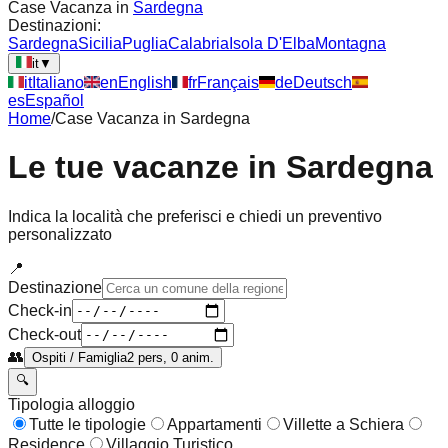
Case Vacanza in
Sardegna
Destinazioni:
Sardegna
Sicilia
Puglia
Calabria
Isola D'Elba
Montagna
it
▼
it
Italiano
en
English
fr
Français
de
Deutsch
es
Español
Home
/
Case Vacanza in
Sardegna
Le tue vacanze in
Sardegna
Indica la località che preferisci e chiedi un preventivo
personalizzato
📍
Destinazione
Check-in
Check-out
👥
Ospiti / Famiglia
2 pers, 0 anim.
🔍
Tipologia alloggio
Tutte le tipologie
Appartamenti
Villette a Schiera
Residence
Villaggio Turistico