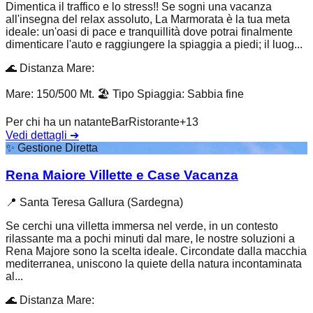
Dimentica il traffico e lo stress!! Se sogni una vacanza
all'insegna del relax assoluto, La Marmorata è la tua meta
ideale: un'oasi di pace e tranquillità dove potrai finalmente
dimenticare l'auto e raggiungere la spiaggia a piedi; il luog...
🌊
Distanza Mare
:
Mare: 150/500 Mt.
🏖️
Tipo Spiaggia
:
Sabbia fine
Per chi ha un natante
Bar
Ristorante
+
13
Vedi dettagli
➔
✨
Gestione Diretta
Rena Maiore Villette e Case Vacanza
📍
Santa Teresa Gallura (Sardegna)
Se cerchi una villetta immersa nel verde, in un contesto
rilassante ma a pochi minuti dal mare, le nostre soluzioni a
Rena Majore sono la scelta ideale. Circondate dalla macchia
mediterranea, uniscono la quiete della natura incontaminata
al...
🌊
Distanza Mare
: