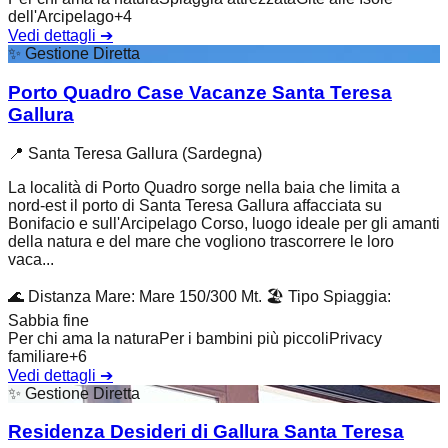
dell'Arcipelago
+
4
Vedi dettagli
➔
✨
Gestione Diretta
Porto Quadro Case Vacanze Santa Teresa
Gallura
📍
Santa Teresa Gallura (Sardegna)
La località di Porto Quadro sorge nella baia che limita a
nord-est il porto di Santa Teresa Gallura affacciata su
Bonifacio e sull'Arcipelago Corso, luogo ideale per gli amanti
della natura e del mare che vogliono trascorrere le loro
vaca...
🌊
Distanza Mare
:
Mare 150/300 Mt.
🏖️
Tipo Spiaggia
:
Sabbia fine
Per chi ama la natura
Per i bambini più piccoli
Privacy
familiare
+
6
Vedi dettagli
➔
✨
Gestione Diretta
Residenza Desideri di Gallura Santa Teresa