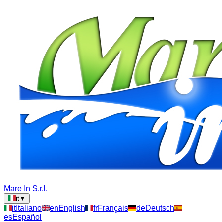
Mare In S.r.l.
it
▼
it
Italiano
en
English
fr
Français
de
Deutsch
es
Español