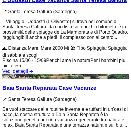
L'Uddastri Case Vacanze Santa Teresa Gallura
📍
Santa Teresa Gallura (Sardegna)
Il Villaggio l'Uddastri (L'Olivastro) si trova nel comune di
Santa Teresa Gallura, da cui dista solo pochi chilometri, è in
prossimità delle spiagge de La Marmorata e di Porto Quadro,
raggiungibili anche a piedi. Il complesso con al centro...
🌊
Distanza Mare
:
Mare 2000 Mt
🏖️
Tipo Spiaggia
:
Spiaggia
di sabbia e scogli
Piscina 15/06 - 15/09
Per chi ama la natura
Per i bambini più
piccoli
+
5
Vedi dettagli
➔
✨
Gestione Diretta
Baia Santa Reparata Case Vacanze
📍
Santa Teresa Gallura (Sardegna)
Se vuoi staccare dalla routine invernale e tuffarti in un'oasi di
pace, la nostra struttura a Baia Santa Reparata è la
soluzione perfetta per una vacanza rigenerante tra natura e
relax. Baia Santa Reparata è una terrazza naturale sul blu,...