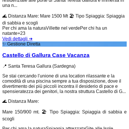
residenziale alle porte di Santa Teresa Gallura è immersa in
una n...
🌊
Distanza Mare
:
Mare 1500 Mt
🏖️
Tipo Spiaggia
:
Spiaggia
di sabbia e scogli
Per chi ama la natura
Villette nel verde
Per chi ha un
natante
+
23
Vedi dettagli
➔
✨
Gestione Diretta
Castello di Gallura Case Vacanza
📍
Santa Teresa Gallura (Sardegna)
Se stai cercando l'unione di una location rilassante e la
comodità di una piscina sempre a tua disposizione, dove il
divertimento dei più piccoli incontra il desiderio di pace e
spensieratezza dei genitori, la nostra struttura Castello di G...
🌊
Distanza Mare
:
Mare 150/900 mt.
🏖️
Tipo Spiaggia
:
Spiaggia di sabbia e
scogli
Per chi ama la natura
Spiaggia attrezzata
Gite alle Isole