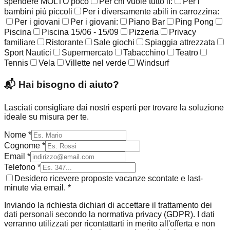
spendere MOLTO poco
Per chi vuole tutto lì:
Per i
bambini più piccoli
Per i diversamente abili in carrozzina:
Per i giovani
Per i giovani:
Piano Bar
Ping Pong
Piscina
Piscina 15/06 - 15/09
Pizzeria
Privacy
familiare
Ristorante
Sale giochi
Spiaggia attrezzata
Sport Nautici
Supermercato
Tabacchino
Teatro
Tennis
Vela
Villette nel verde
Windsurf
📬
Hai bisogno di aiuto?
Lasciati consigliare dai nostri esperti per trovare la soluzione
ideale su misura per te.
Nome *
Cognome *
Email *
Telefono *
Desidero ricevere proposte vacanze scontate e last-
minute via email. *
Inviando la richiesta dichiari di accettare il trattamento dei
dati personali secondo la normativa privacy (GDPR). I dati
verranno utilizzati per ricontattarti in merito all'offerta e non