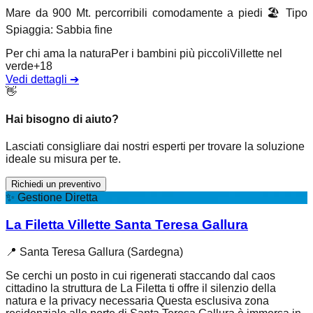
Mare da 900 Mt. percorribili comodamente a piedi
🏖️
Tipo
Spiaggia
:
Sabbia fine
Per chi ama la natura
Per i bambini più piccoli
Villette nel
verde
+
18
Vedi dettagli
➔
👋
Hai bisogno di aiuto?
Lasciati consigliare dai nostri esperti per trovare la soluzione
ideale su misura per te.
Richiedi un preventivo
✨
Gestione Diretta
La Filetta Villette Santa Teresa Gallura
📍
Santa Teresa Gallura (Sardegna)
Se cerchi un posto in cui rigenerati staccando dal caos
cittadino la struttura de La Filetta ti offre il silenzio della
natura e la privacy necessaria Questa esclusiva zona