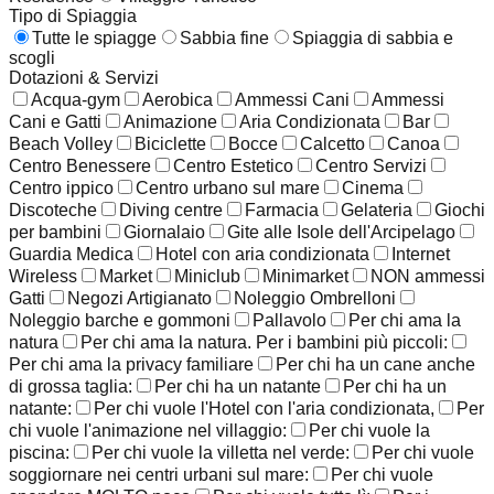
Tipo di Spiaggia
Tutte le spiagge
Sabbia fine
Spiaggia di sabbia e
scogli
Dotazioni & Servizi
Acqua-gym
Aerobica
Ammessi Cani
Ammessi
Cani e Gatti
Animazione
Aria Condizionata
Bar
Beach Volley
Biciclette
Bocce
Calcetto
Canoa
Centro Benessere
Centro Estetico
Centro Servizi
Centro ippico
Centro urbano sul mare
Cinema
Discoteche
Diving centre
Farmacia
Gelateria
Giochi
per bambini
Giornalaio
Gite alle Isole dell'Arcipelago
Guardia Medica
Hotel con aria condizionata
Internet
Wireless
Market
Miniclub
Minimarket
NON ammessi
Gatti
Negozi Artigianato
Noleggio Ombrelloni
Noleggio barche e gommoni
Pallavolo
Per chi ama la
natura
Per chi ama la natura. Per i bambini più piccoli:
Per chi ama la privacy familiare
Per chi ha un cane anche
di grossa taglia:
Per chi ha un natante
Per chi ha un
natante:
Per chi vuole l'Hotel con l'aria condizionata,
Per
chi vuole l'animazione nel villaggio:
Per chi vuole la
piscina:
Per chi vuole la villetta nel verde:
Per chi vuole
soggiornare nei centri urbani sul mare:
Per chi vuole