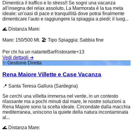
Dimentica il traffico e lo stress!! Se sogni una vacanza
all'insegna del relax assoluto, La Marmorata è la tua meta
ideale: un'oasi di pace e tranquillità dove potrai finalmente
dimenticare l'auto e raggiungere la spiaggia a piedi; il luog...
🌊
Distanza Mare
:
Mare: 150/500 Mt.
🏖️
Tipo Spiaggia
:
Sabbia fine
Per chi ha un natante
Bar
Ristorante
+
13
Vedi dettagli
➔
✨
Gestione Diretta
Rena Maiore Villette e Case Vacanza
📍
Santa Teresa Gallura (Sardegna)
Se cerchi una villetta immersa nel verde, in un contesto
rilassante ma a pochi minuti dal mare, le nostre soluzioni a
Rena Majore sono la scelta ideale. Circondate dalla macchia
mediterranea, uniscono la quiete della natura incontaminata
al...
🌊
Distanza Mare
: