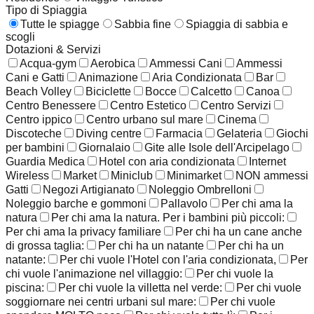
Tipo di Spiaggia
Tutte le spiagge
Sabbia fine
Spiaggia di sabbia e
scogli
Dotazioni & Servizi
Acqua-gym
Aerobica
Ammessi Cani
Ammessi
Cani e Gatti
Animazione
Aria Condizionata
Bar
Beach Volley
Biciclette
Bocce
Calcetto
Canoa
Centro Benessere
Centro Estetico
Centro Servizi
Centro ippico
Centro urbano sul mare
Cinema
Discoteche
Diving centre
Farmacia
Gelateria
Giochi
per bambini
Giornalaio
Gite alle Isole dell'Arcipelago
Guardia Medica
Hotel con aria condizionata
Internet
Wireless
Market
Miniclub
Minimarket
NON ammessi
Gatti
Negozi Artigianato
Noleggio Ombrelloni
Noleggio barche e gommoni
Pallavolo
Per chi ama la
natura
Per chi ama la natura. Per i bambini più piccoli:
Per chi ama la privacy familiare
Per chi ha un cane anche
di grossa taglia:
Per chi ha un natante
Per chi ha un
natante:
Per chi vuole l'Hotel con l'aria condizionata,
Per
chi vuole l'animazione nel villaggio:
Per chi vuole la
piscina:
Per chi vuole la villetta nel verde:
Per chi vuole
soggiornare nei centri urbani sul mare:
Per chi vuole