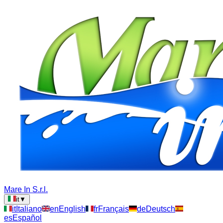
Mare In S.r.l.
it
▼
it
Italiano
en
English
fr
Français
de
Deutsch
es
Español