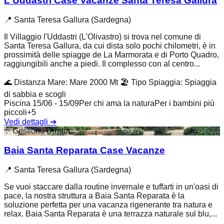
L'Uddastri Case Vacanze Santa Teresa Gallura
📍
Santa Teresa Gallura (Sardegna)
Il Villaggio l'Uddastri (L'Olivastro) si trova nel comune di
Santa Teresa Gallura, da cui dista solo pochi chilometri, è in
prossimità delle spiagge de La Marmorata e di Porto Quadro,
raggiungibili anche a piedi. Il complesso con al centro...
🌊
Distanza Mare
:
Mare 2000 Mt
🏖️
Tipo Spiaggia
:
Spiaggia
di sabbia e scogli
Piscina 15/06 - 15/09
Per chi ama la natura
Per i bambini più
piccoli
+
5
Vedi dettagli
➔
✨
Gestione Diretta
Baia Santa Reparata Case Vacanze
📍
Santa Teresa Gallura (Sardegna)
Se vuoi staccare dalla routine invernale e tuffarti in un'oasi di
pace, la nostra struttura a Baia Santa Reparata è la
soluzione perfetta per una vacanza rigenerante tra natura e
relax. Baia Santa Reparata è una terrazza naturale sul blu,...