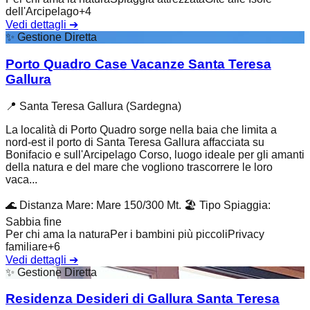
dell'Arcipelago
+
4
Vedi dettagli
➔
✨
Gestione Diretta
Porto Quadro Case Vacanze Santa Teresa
Gallura
📍
Santa Teresa Gallura (Sardegna)
La località di Porto Quadro sorge nella baia che limita a
nord-est il porto di Santa Teresa Gallura affacciata su
Bonifacio e sull'Arcipelago Corso, luogo ideale per gli amanti
della natura e del mare che vogliono trascorrere le loro
vaca...
🌊
Distanza Mare
:
Mare 150/300 Mt.
🏖️
Tipo Spiaggia
:
Sabbia fine
Per chi ama la natura
Per i bambini più piccoli
Privacy
familiare
+
6
Vedi dettagli
➔
✨
Gestione Diretta
Residenza Desideri di Gallura Santa Teresa