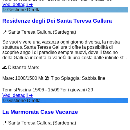
Vedi dettagli
➔
✨
Gestione Diretta
Residenze degli Dei Santa Teresa Gallura
📍
Santa Teresa Gallura (Sardegna)
Se vuoi vivere una vacanza ogni giorno diversa, la nostra
struttura a Santa Teresa Gallura ti offre la possibilità di
scoprire angoli di paradiso sempre nuovi, dove il fascino
della Gallura incontra la varietà di una costa dalle infinite sf...
🌊
Distanza Mare
:
Mare: 1000/1500 Mt
🏖️
Tipo Spiaggia
:
Sabbia fine
Tennis
Piscina 15/06 - 15/09
Per i giovani
+
29
Vedi dettagli
➔
✨
Gestione Diretta
La Marmorata Case Vacanze
📍
Santa Teresa Gallura (Sardegna)