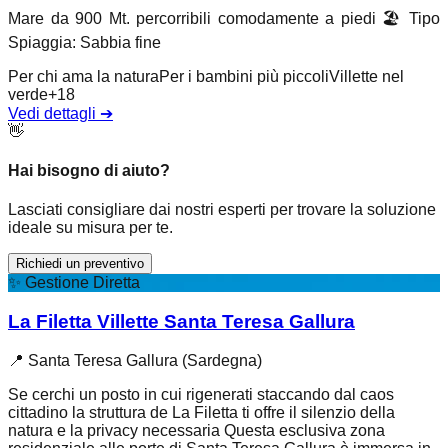
Mare da 900 Mt. percorribili comodamente a piedi
🏖️
Tipo
Spiaggia
:
Sabbia fine
Per chi ama la natura
Per i bambini più piccoli
Villette nel
verde
+
18
Vedi dettagli
➔
👋
Hai bisogno di aiuto?
Lasciati consigliare dai nostri esperti per trovare la soluzione
ideale su misura per te.
Richiedi un preventivo
✨
Gestione Diretta
La Filetta Villette Santa Teresa Gallura
📍
Santa Teresa Gallura (Sardegna)
Se cerchi un posto in cui rigenerati staccando dal caos
cittadino la struttura de La Filetta ti offre il silenzio della
natura e la privacy necessaria Questa esclusiva zona