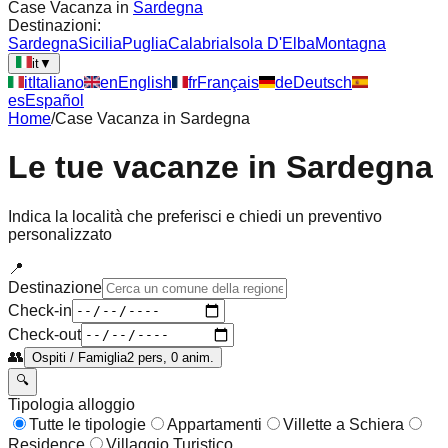
Case Vacanza in
Sardegna
Destinazioni:
Sardegna
Sicilia
Puglia
Calabria
Isola D'Elba
Montagna
it
▼
it
Italiano
en
English
fr
Français
de
Deutsch
es
Español
Home
/
Case Vacanza in
Sardegna
Le tue vacanze in
Sardegna
Indica la località che preferisci e chiedi un preventivo
personalizzato
📍
Destinazione
Check-in
Check-out
👥
Ospiti / Famiglia
2 pers, 0 anim.
🔍
Tipologia alloggio
Tutte le tipologie
Appartamenti
Villette a Schiera
Residence
Villaggio Turistico