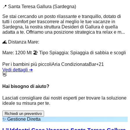
📍
Santa Teresa Gallura (Sardegna)
Se stai cercando un posto rilassante e tranquillo, dotato di
tutti i comfort per trascorrere al meglio le tue vacanze in
Sardegna, la nostra struttura Desideri di Gallura è quella
adatta a te. Offriamo una posizione strategica tra relax e m...
🌊
Distanza Mare
:
Mare: 1200 Mt
🏖️
Tipo Spiaggia
:
Spiaggia di sabbia e scogli
Per i bambini più piccoli
Aria Condizionata
Bar
+
21
Vedi dettagli
➔
👋
Hai bisogno di aiuto?
Lasciati consigliare dai nostri esperti per trovare la soluzione
ideale su misura per te.
Richiedi un preventivo
✨
Gestione Diretta