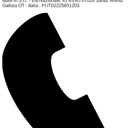
Mare In S.r.l. - Via Nazionale, 41-43-45 07028 Santa Teresa
Gallura OT - Italia - PI IT02225651203