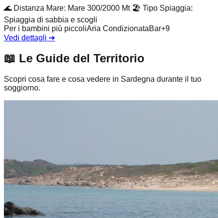
🌊
Distanza Mare
:
Mare 300/2000 Mt
🏖️
Tipo Spiaggia
:
Spiaggia di sabbia e scogli
Per i bambini più piccoli
Aria Condizionata
Bar
+
9
Vedi dettagli
➔
📖
Le Guide del Territorio
Scopri cosa fare e cosa vedere in Sardegna durante il tuo
soggiorno.