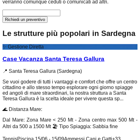
verranno comunque ceduti o comunicati ad altri.
Richiedi un preventivo
Le strutture più popolari in Sardegna
✨
Gestione Diretta
Case Vacanza Santa Teresa Gallura
📍
Santa Teresa Gallura (Sardegna)
Se vuoi godere di tutti i vantaggi e comfort che offre un centro
cittadino e allo stesso tempo esplorare ogni giorno spiagge
ed angoli di mare straordinari, la nostra struttura a Santa
Teresa Gallura è la scelta ideale per vivere questa sp...
🌊
Distanza Mare
:
Dal Mare: Zona Mare < 250 Mt - Zona centro max 500 Mt -
Altri da 500 a 1500 Mt
🏖️
Tipo Spiaggia
:
Sabbia fine
Tennis
Piscina 15/06 - 15/09
Ammessi Cani e Gatti
+
33