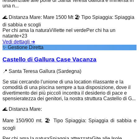
residenziale alle porte di Santa Teresa Gallura è immersa in
una n...
🌊
Distanza Mare
:
Mare 1500 Mt
🏖️
Tipo Spiaggia
:
Spiaggia
di sabbia e scogli
Per chi ama la natura
Villette nel verde
Per chi ha un
natante
+
23
Vedi dettagli
➔
✨
Gestione Diretta
Castello di Gallura Case Vacanza
📍
Santa Teresa Gallura (Sardegna)
Se stai cercando l'unione di una location rilassante e la
comodità di una piscina sempre a tua disposizione, dove il
divertimento dei più piccoli incontra il desiderio di pace e
spensieratezza dei genitori, la nostra struttura Castello di G...
🌊
Distanza Mare
:
Mare 150/900 mt.
🏖️
Tipo Spiaggia
:
Spiaggia di sabbia e
scogli
Per chi ama la natura
Spiaggia attrezzata
Gite alle Isole