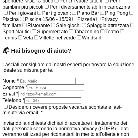
spendere MOLTO poco
Per chi vuole tutto lì:
Per i
bambini più piccoli
Per i diversamente abili in carrozzina:
Per i giovani
Per i giovani:
Piano Bar
Ping Pong
Piscina
Piscina 15/06 - 15/09
Pizzeria
Privacy
familiare
Ristorante
Sale giochi
Spiaggia attrezzata
Sport Nautici
Supermercato
Tabacchino
Teatro
Tennis
Vela
Villette nel verde
Windsurf
📬
Hai bisogno di aiuto?
Lasciati consigliare dai nostri esperti per trovare la soluzione
ideale su misura per te.
Nome *
Cognome *
Email *
Telefono *
Desidero ricevere proposte vacanze scontate e last-
minute via email. *
Inviando la richiesta dichiari di accettare il trattamento dei
dati personali secondo la normativa privacy (GDPR). I dati
verranno utilizzati per ricontattarti in merito all'offerta e non