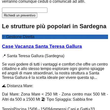
verranno comunque ceduti o comunicati ad altri.
Richiedi un preventivo
Le strutture più popolari in Sardegna
✨
Gestione Diretta
Case Vacanza Santa Teresa Gallura
📍
Santa Teresa Gallura (Sardegna)
Se vuoi godere di tutti i vantaggi e comfort che offre un centro
cittadino e allo stesso tempo esplorare ogni giorno spiagge
ed angoli di mare straordinari, la nostra struttura a Santa
Teresa Gallura è la scelta ideale per vivere questa sp...
🌊
Distanza Mare
:
Dal Mare: Zona Mare < 250 Mt - Zona centro max 500 Mt -
Altri da 500 a 1500 Mt
🏖️
Tipo Spiaggia
:
Sabbia fine
Tennis
Piscina 15/06 - 15/09
Ammessi Cani e Gatti
+
33