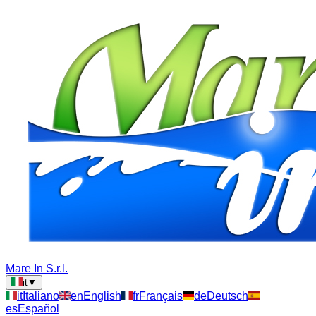
Mare In S.r.l.
it
▼
it
Italiano
en
English
fr
Français
de
Deutsch
es
Español