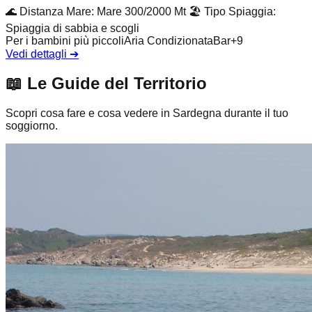
🌊
Distanza Mare
:
Mare 300/2000 Mt
🏖️
Tipo Spiaggia
:
Spiaggia di sabbia e scogli
Per i bambini più piccoli
Aria Condizionata
Bar
+
9
Vedi dettagli
➔
📖
Le Guide del Territorio
Scopri cosa fare e cosa vedere in Sardegna durante il tuo
soggiorno.