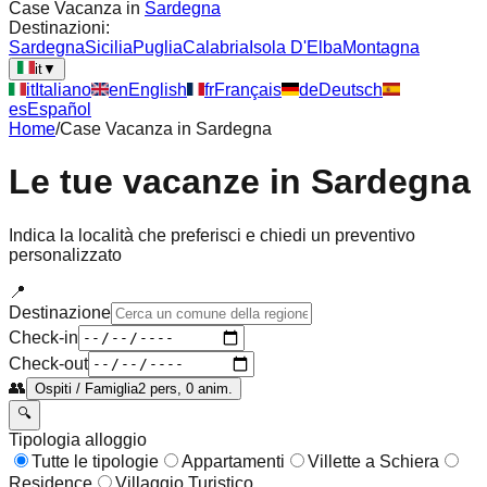
Case Vacanza in
Sardegna
Destinazioni:
Sardegna
Sicilia
Puglia
Calabria
Isola D'Elba
Montagna
it
▼
it
Italiano
en
English
fr
Français
de
Deutsch
es
Español
Home
/
Case Vacanza in
Sardegna
Le tue vacanze in
Sardegna
Indica la località che preferisci e chiedi un preventivo
personalizzato
📍
Destinazione
Check-in
Check-out
👥
Ospiti / Famiglia
2 pers, 0 anim.
🔍
Tipologia alloggio
Tutte le tipologie
Appartamenti
Villette a Schiera
Residence
Villaggio Turistico