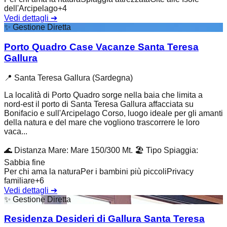
dell'Arcipelago
+
4
Vedi dettagli
➔
✨
Gestione Diretta
Porto Quadro Case Vacanze Santa Teresa
Gallura
📍
Santa Teresa Gallura (Sardegna)
La località di Porto Quadro sorge nella baia che limita a
nord-est il porto di Santa Teresa Gallura affacciata su
Bonifacio e sull'Arcipelago Corso, luogo ideale per gli amanti
della natura e del mare che vogliono trascorrere le loro
vaca...
🌊
Distanza Mare
:
Mare 150/300 Mt.
🏖️
Tipo Spiaggia
:
Sabbia fine
Per chi ama la natura
Per i bambini più piccoli
Privacy
familiare
+
6
Vedi dettagli
➔
✨
Gestione Diretta
Residenza Desideri di Gallura Santa Teresa