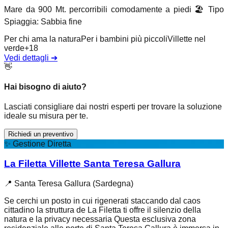
Mare da 900 Mt. percorribili comodamente a piedi
🏖️
Tipo
Spiaggia
:
Sabbia fine
Per chi ama la natura
Per i bambini più piccoli
Villette nel
verde
+
18
Vedi dettagli
➔
👋
Hai bisogno di aiuto?
Lasciati consigliare dai nostri esperti per trovare la soluzione
ideale su misura per te.
Richiedi un preventivo
✨
Gestione Diretta
La Filetta Villette Santa Teresa Gallura
📍
Santa Teresa Gallura (Sardegna)
Se cerchi un posto in cui rigenerati staccando dal caos
cittadino la struttura de La Filetta ti offre il silenzio della
natura e la privacy necessaria Questa esclusiva zona