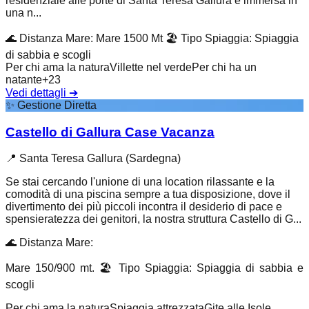
residenziale alle porte di Santa Teresa Gallura è immersa in
una n...
🌊
Distanza Mare
:
Mare 1500 Mt
🏖️
Tipo Spiaggia
:
Spiaggia
di sabbia e scogli
Per chi ama la natura
Villette nel verde
Per chi ha un
natante
+
23
Vedi dettagli
➔
✨
Gestione Diretta
Castello di Gallura Case Vacanza
📍
Santa Teresa Gallura (Sardegna)
Se stai cercando l'unione di una location rilassante e la
comodità di una piscina sempre a tua disposizione, dove il
divertimento dei più piccoli incontra il desiderio di pace e
spensieratezza dei genitori, la nostra struttura Castello di G...
🌊
Distanza Mare
:
Mare 150/900 mt.
🏖️
Tipo Spiaggia
:
Spiaggia di sabbia e
scogli
Per chi ama la natura
Spiaggia attrezzata
Gite alle Isole