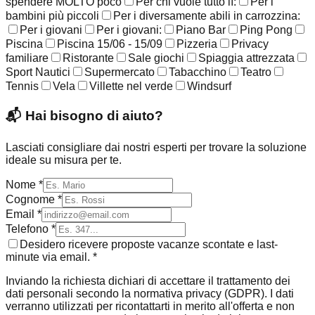
spendere MOLTO poco
Per chi vuole tutto lì:
Per i
bambini più piccoli
Per i diversamente abili in carrozzina:
Per i giovani
Per i giovani:
Piano Bar
Ping Pong
Piscina
Piscina 15/06 - 15/09
Pizzeria
Privacy
familiare
Ristorante
Sale giochi
Spiaggia attrezzata
Sport Nautici
Supermercato
Tabacchino
Teatro
Tennis
Vela
Villette nel verde
Windsurf
📬
Hai bisogno di aiuto?
Lasciati consigliare dai nostri esperti per trovare la soluzione
ideale su misura per te.
Nome *
Cognome *
Email *
Telefono *
Desidero ricevere proposte vacanze scontate e last-
minute via email. *
Inviando la richiesta dichiari di accettare il trattamento dei
dati personali secondo la normativa privacy (GDPR). I dati
verranno utilizzati per ricontattarti in merito all'offerta e non