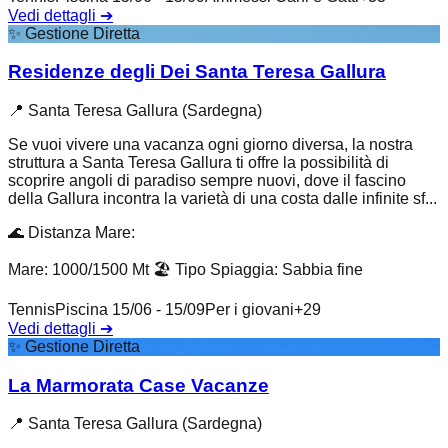
Vedi dettagli
➔
✨
Gestione Diretta
Residenze degli Dei Santa Teresa Gallura
📍
Santa Teresa Gallura (Sardegna)
Se vuoi vivere una vacanza ogni giorno diversa, la nostra
struttura a Santa Teresa Gallura ti offre la possibilità di
scoprire angoli di paradiso sempre nuovi, dove il fascino
della Gallura incontra la varietà di una costa dalle infinite sf...
🌊
Distanza Mare
:
Mare: 1000/1500 Mt
🏖️
Tipo Spiaggia
:
Sabbia fine
Tennis
Piscina 15/06 - 15/09
Per i giovani
+
29
Vedi dettagli
➔
✨
Gestione Diretta
La Marmorata Case Vacanze
📍
Santa Teresa Gallura (Sardegna)