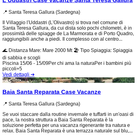
L'Uddastri Case Vacanze Santa Teresa Gallura
📍
Santa Teresa Gallura (Sardegna)
Il Villaggio l'Uddastri (L'Olivastro) si trova nel comune di
Santa Teresa Gallura, da cui dista solo pochi chilometri, è in
prossimità delle spiagge de La Marmorata e di Porto Quadro,
raggiungibili anche a piedi. Il complesso con al centro...
🌊
Distanza Mare
:
Mare 2000 Mt
🏖️
Tipo Spiaggia
:
Spiaggia
di sabbia e scogli
Piscina 15/06 - 15/09
Per chi ama la natura
Per i bambini più
piccoli
+
5
Vedi dettagli
➔
✨
Gestione Diretta
Baia Santa Reparata Case Vacanze
📍
Santa Teresa Gallura (Sardegna)
Se vuoi staccare dalla routine invernale e tuffarti in un'oasi di
pace, la nostra struttura a Baia Santa Reparata è la
soluzione perfetta per una vacanza rigenerante tra natura e
relax. Baia Santa Reparata è una terrazza naturale sul blu,...