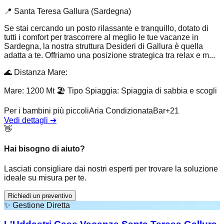
📍
Santa Teresa Gallura (Sardegna)
Se stai cercando un posto rilassante e tranquillo, dotato di
tutti i comfort per trascorrere al meglio le tue vacanze in
Sardegna, la nostra struttura Desideri di Gallura è quella
adatta a te. Offriamo una posizione strategica tra relax e m...
🌊
Distanza Mare
:
Mare: 1200 Mt
🏖️
Tipo Spiaggia
:
Spiaggia di sabbia e scogli
Per i bambini più piccoli
Aria Condizionata
Bar
+
21
Vedi dettagli
➔
👋
Hai bisogno di aiuto?
Lasciati consigliare dai nostri esperti per trovare la soluzione
ideale su misura per te.
Richiedi un preventivo
✨
Gestione Diretta