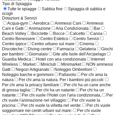
Tipo di Spiaggia
Tutte le spiagge
Sabbia fine
Spiaggia di sabbia e
scogli
Dotazioni & Servizi
Acqua-gym
Aerobica
Ammessi Cani
Ammessi
Cani e Gatti
Animazione
Aria Condizionata
Bar
Beach Volley
Biciclette
Bocce
Calcetto
Canoa
Centro Benessere
Centro Estetico
Centro Servizi
Centro ippico
Centro urbano sul mare
Cinema
Discoteche
Diving centre
Farmacia
Gelateria
Giochi
per bambini
Giornalaio
Gite alle Isole dell'Arcipelago
Guardia Medica
Hotel con aria condizionata
Internet
Wireless
Market
Miniclub
Minimarket
NON ammessi
Gatti
Negozi Artigianato
Noleggio Ombrelloni
Noleggio barche e gommoni
Pallavolo
Per chi ama la
natura
Per chi ama la natura. Per i bambini più piccoli:
Per chi ama la privacy familiare
Per chi ha un cane anche
di grossa taglia:
Per chi ha un natante
Per chi ha un
natante:
Per chi vuole l'Hotel con l'aria condizionata,
Per
chi vuole l'animazione nel villaggio:
Per chi vuole la
piscina:
Per chi vuole la villetta nel verde:
Per chi vuole
soggiornare nei centri urbani sul mare:
Per chi vuole