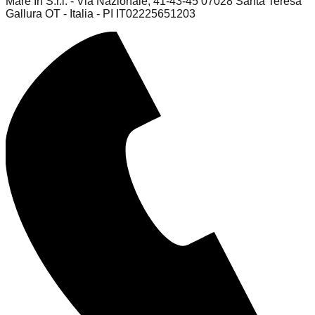
Mare In S.r.l. - Via Nazionale, 41-43-45 07028 Santa Teresa
Gallura OT - Italia - PI IT02225651203