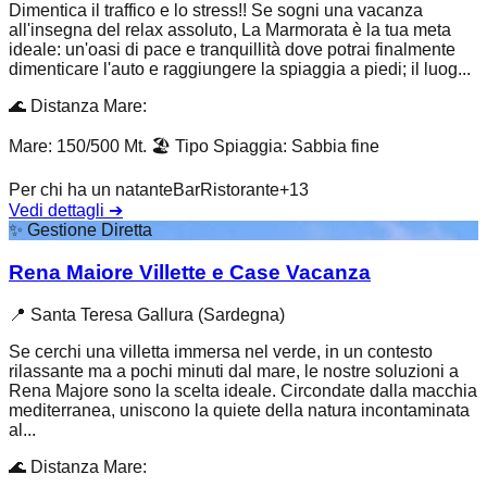
Dimentica il traffico e lo stress!! Se sogni una vacanza
all'insegna del relax assoluto, La Marmorata è la tua meta
ideale: un'oasi di pace e tranquillità dove potrai finalmente
dimenticare l'auto e raggiungere la spiaggia a piedi; il luog...
🌊
Distanza Mare
:
Mare: 150/500 Mt.
🏖️
Tipo Spiaggia
:
Sabbia fine
Per chi ha un natante
Bar
Ristorante
+
13
Vedi dettagli
➔
✨
Gestione Diretta
Rena Maiore Villette e Case Vacanza
📍
Santa Teresa Gallura (Sardegna)
Se cerchi una villetta immersa nel verde, in un contesto
rilassante ma a pochi minuti dal mare, le nostre soluzioni a
Rena Majore sono la scelta ideale. Circondate dalla macchia
mediterranea, uniscono la quiete della natura incontaminata
al...
🌊
Distanza Mare
: