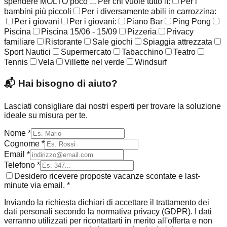
spendere MOLTO poco
Per chi vuole tutto lì:
Per i
bambini più piccoli
Per i diversamente abili in carrozzina:
Per i giovani
Per i giovani:
Piano Bar
Ping Pong
Piscina
Piscina 15/06 - 15/09
Pizzeria
Privacy
familiare
Ristorante
Sale giochi
Spiaggia attrezzata
Sport Nautici
Supermercato
Tabacchino
Teatro
Tennis
Vela
Villette nel verde
Windsurf
📬
Hai bisogno di aiuto?
Lasciati consigliare dai nostri esperti per trovare la soluzione
ideale su misura per te.
Nome *
Cognome *
Email *
Telefono *
Desidero ricevere proposte vacanze scontate e last-
minute via email. *
Inviando la richiesta dichiari di accettare il trattamento dei
dati personali secondo la normativa privacy (GDPR). I dati
verranno utilizzati per ricontattarti in merito all'offerta e non