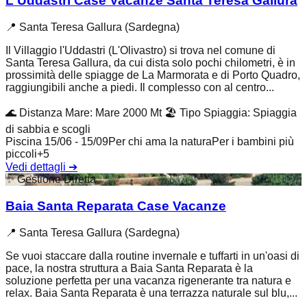
L'Uddastri Case Vacanze Santa Teresa Gallura
📍
Santa Teresa Gallura (Sardegna)
Il Villaggio l'Uddastri (L'Olivastro) si trova nel comune di
Santa Teresa Gallura, da cui dista solo pochi chilometri, è in
prossimità delle spiagge de La Marmorata e di Porto Quadro,
raggiungibili anche a piedi. Il complesso con al centro...
🌊
Distanza Mare
:
Mare 2000 Mt
🏖️
Tipo Spiaggia
:
Spiaggia
di sabbia e scogli
Piscina 15/06 - 15/09
Per chi ama la natura
Per i bambini più
piccoli
+
5
Vedi dettagli
➔
✨
Gestione Diretta
Baia Santa Reparata Case Vacanze
📍
Santa Teresa Gallura (Sardegna)
Se vuoi staccare dalla routine invernale e tuffarti in un'oasi di
pace, la nostra struttura a Baia Santa Reparata è la
soluzione perfetta per una vacanza rigenerante tra natura e
relax. Baia Santa Reparata è una terrazza naturale sul blu,...