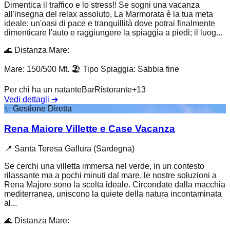
Dimentica il traffico e lo stress!! Se sogni una vacanza
all'insegna del relax assoluto, La Marmorata è la tua meta
ideale: un'oasi di pace e tranquillità dove potrai finalmente
dimenticare l'auto e raggiungere la spiaggia a piedi; il luog...
🌊
Distanza Mare
:
Mare: 150/500 Mt.
🏖️
Tipo Spiaggia
:
Sabbia fine
Per chi ha un natante
Bar
Ristorante
+
13
Vedi dettagli
➔
✨
Gestione Diretta
Rena Maiore Villette e Case Vacanza
📍
Santa Teresa Gallura (Sardegna)
Se cerchi una villetta immersa nel verde, in un contesto
rilassante ma a pochi minuti dal mare, le nostre soluzioni a
Rena Majore sono la scelta ideale. Circondate dalla macchia
mediterranea, uniscono la quiete della natura incontaminata
al...
🌊
Distanza Mare
: