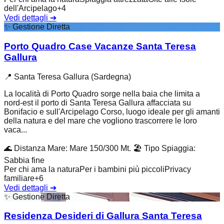
dell'Arcipelago
+
4
Vedi dettagli
➔
✨
Gestione Diretta
Porto Quadro Case Vacanze Santa Teresa
Gallura
📍
Santa Teresa Gallura (Sardegna)
La località di Porto Quadro sorge nella baia che limita a
nord-est il porto di Santa Teresa Gallura affacciata su
Bonifacio e sull'Arcipelago Corso, luogo ideale per gli amanti
della natura e del mare che vogliono trascorrere le loro
vaca...
🌊
Distanza Mare
:
Mare 150/300 Mt.
🏖️
Tipo Spiaggia
:
Sabbia fine
Per chi ama la natura
Per i bambini più piccoli
Privacy
familiare
+
6
Vedi dettagli
➔
✨
Gestione Diretta
Residenza Desideri di Gallura Santa Teresa