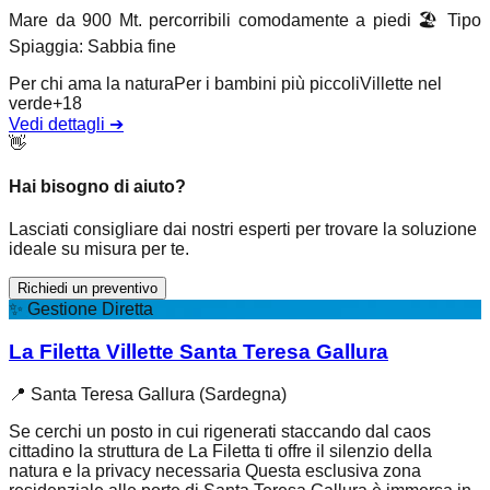
Mare da 900 Mt. percorribili comodamente a piedi
🏖️
Tipo
Spiaggia
:
Sabbia fine
Per chi ama la natura
Per i bambini più piccoli
Villette nel
verde
+
18
Vedi dettagli
➔
👋
Hai bisogno di aiuto?
Lasciati consigliare dai nostri esperti per trovare la soluzione
ideale su misura per te.
Richiedi un preventivo
✨
Gestione Diretta
La Filetta Villette Santa Teresa Gallura
📍
Santa Teresa Gallura (Sardegna)
Se cerchi un posto in cui rigenerati staccando dal caos
cittadino la struttura de La Filetta ti offre il silenzio della
natura e la privacy necessaria Questa esclusiva zona