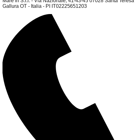
Mare In S.r.l. - Via Nazionale, 41-43-45 07028 Santa Teresa
Gallura OT - Italia - PI IT02225651203