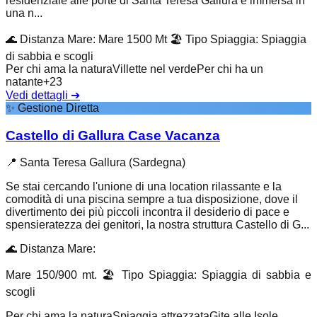
residenziale alle porte di Santa Teresa Gallura è immersa in
una n...
🌊
Distanza Mare
:
Mare 1500 Mt
🏖️
Tipo Spiaggia
:
Spiaggia
di sabbia e scogli
Per chi ama la natura
Villette nel verde
Per chi ha un
natante
+
23
Vedi dettagli
➔
✨
Gestione Diretta
Castello di Gallura Case Vacanza
📍
Santa Teresa Gallura (Sardegna)
Se stai cercando l'unione di una location rilassante e la
comodità di una piscina sempre a tua disposizione, dove il
divertimento dei più piccoli incontra il desiderio di pace e
spensieratezza dei genitori, la nostra struttura Castello di G...
🌊
Distanza Mare
:
Mare 150/900 mt.
🏖️
Tipo Spiaggia
:
Spiaggia di sabbia e
scogli
Per chi ama la natura
Spiaggia attrezzata
Gite alle Isole