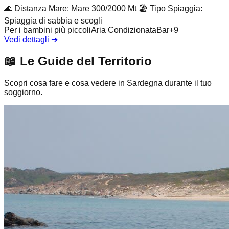
🌊
Distanza Mare
:
Mare 300/2000 Mt
🏖️
Tipo Spiaggia
:
Spiaggia di sabbia e scogli
Per i bambini più piccoli
Aria Condizionata
Bar
+
9
Vedi dettagli
➔
📖
Le Guide del Territorio
Scopri cosa fare e cosa vedere in Sardegna durante il tuo
soggiorno.