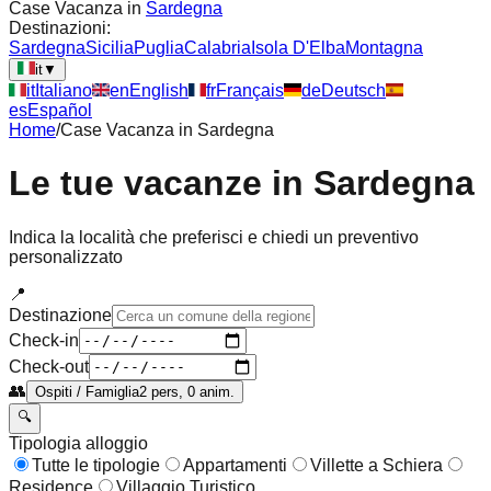
Case Vacanza in
Sardegna
Destinazioni:
Sardegna
Sicilia
Puglia
Calabria
Isola D'Elba
Montagna
it
▼
it
Italiano
en
English
fr
Français
de
Deutsch
es
Español
Home
/
Case Vacanza in
Sardegna
Le tue vacanze in
Sardegna
Indica la località che preferisci e chiedi un preventivo
personalizzato
📍
Destinazione
Check-in
Check-out
👥
Ospiti / Famiglia
2 pers, 0 anim.
🔍
Tipologia alloggio
Tutte le tipologie
Appartamenti
Villette a Schiera
Residence
Villaggio Turistico