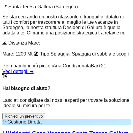
📍
Santa Teresa Gallura (Sardegna)
Se stai cercando un posto rilassante e tranquillo, dotato di
tutti i comfort per trascorrere al meglio le tue vacanze in
Sardegna, la nostra struttura Desideri di Gallura è quella
adatta a te. Offriamo una posizione strategica tra relax e m...
🌊
Distanza Mare
:
Mare: 1200 Mt
🏖️
Tipo Spiaggia
:
Spiaggia di sabbia e scogli
Per i bambini più piccoli
Aria Condizionata
Bar
+
21
Vedi dettagli
➔
👋
Hai bisogno di aiuto?
Lasciati consigliare dai nostri esperti per trovare la soluzione
ideale su misura per te.
Richiedi un preventivo
✨
Gestione Diretta