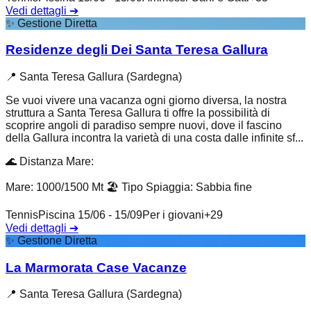
Vedi dettagli
➔
✨
Gestione Diretta
Residenze degli Dei Santa Teresa Gallura
📍
Santa Teresa Gallura (Sardegna)
Se vuoi vivere una vacanza ogni giorno diversa, la nostra
struttura a Santa Teresa Gallura ti offre la possibilità di
scoprire angoli di paradiso sempre nuovi, dove il fascino
della Gallura incontra la varietà di una costa dalle infinite sf...
🌊
Distanza Mare
:
Mare: 1000/1500 Mt
🏖️
Tipo Spiaggia
:
Sabbia fine
Tennis
Piscina 15/06 - 15/09
Per i giovani
+
29
Vedi dettagli
➔
✨
Gestione Diretta
La Marmorata Case Vacanze
📍
Santa Teresa Gallura (Sardegna)