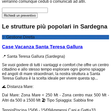
verranno comunque ceduti o comunicati ad altri.
Richiedi un preventivo
Le strutture più popolari in Sardegna
✨
Gestione Diretta
Case Vacanza Santa Teresa Gallura
📍
Santa Teresa Gallura (Sardegna)
Se vuoi godere di tutti i vantaggi e comfort che offre un centro
cittadino e allo stesso tempo esplorare ogni giorno spiagge
ed angoli di mare straordinari, la nostra struttura a Santa
Teresa Gallura è la scelta ideale per vivere questa sp...
🌊
Distanza Mare
:
Dal Mare: Zona Mare < 250 Mt - Zona centro max 500 Mt -
Altri da 500 a 1500 Mt
🏖️
Tipo Spiaggia
:
Sabbia fine
Tennis
Piscina 15/06 - 15/09
Ammessi Cani e Gatti
+
33