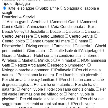
Tipo di Spiaggia
Tutte le spiagge
Sabbia fine
Spiaggia di sabbia e
scogli
Dotazioni & Servizi
Acqua-gym
Aerobica
Ammessi Cani
Ammessi
Cani e Gatti
Animazione
Aria Condizionata
Bar
Beach Volley
Biciclette
Bocce
Calcetto
Canoa
Centro Benessere
Centro Estetico
Centro Servizi
Centro ippico
Centro urbano sul mare
Cinema
Discoteche
Diving centre
Farmacia
Gelateria
Giochi
per bambini
Giornalaio
Gite alle Isole dell'Arcipelago
Guardia Medica
Hotel con aria condizionata
Internet
Wireless
Market
Miniclub
Minimarket
NON ammessi
Gatti
Negozi Artigianato
Noleggio Ombrelloni
Noleggio barche e gommoni
Pallavolo
Per chi ama la
natura
Per chi ama la natura. Per i bambini più piccoli:
Per chi ama la privacy familiare
Per chi ha un cane anche
di grossa taglia:
Per chi ha un natante
Per chi ha un
natante:
Per chi vuole l'Hotel con l'aria condizionata,
Per
chi vuole l'animazione nel villaggio:
Per chi vuole la
piscina:
Per chi vuole la villetta nel verde:
Per chi vuole
soggiornare nei centri urbani sul mare:
Per chi vuole