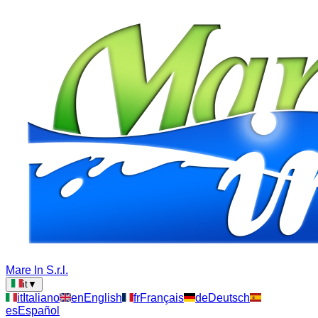
Mare In S.r.l.
it
▼
it
Italiano
en
English
fr
Français
de
Deutsch
es
Español