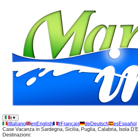
it
▼
it
Italiano
en
English
fr
Français
de
Deutsch
es
Español
Case Vacanza in Sardegna, Sicilia, Puglia, Calabria, Isola D
Destinazioni: