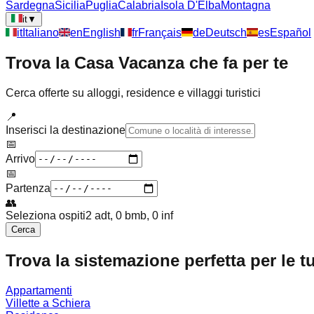
Sardegna
Sicilia
Puglia
Calabria
Isola D'Elba
Montagna
it
▼
it
Italiano
en
English
fr
Français
de
Deutsch
es
Español
Trova la Casa Vacanza che fa per te
Cerca offerte su alloggi, residence e villaggi turistici
📍
Inserisci la destinazione
📅
Arrivo
📅
Partenza
👥
Seleziona ospiti
2 adt, 0 bmb, 0 inf
Cerca
Trova la sistemazione perfetta per le t
Appartamenti
Villette a Schiera