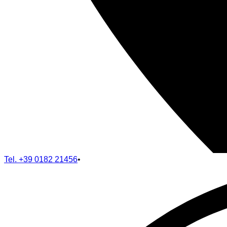
Tel.
+39 0182 21456
•