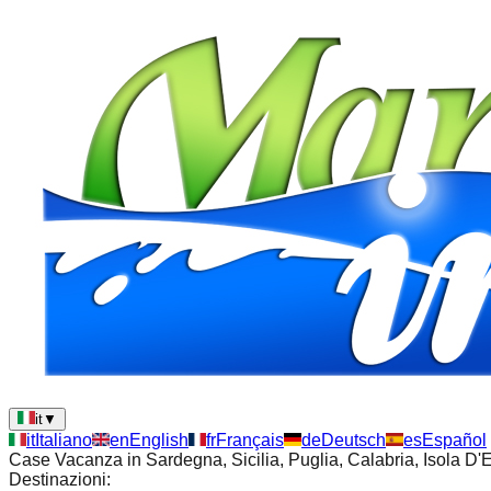
it
▼
it
Italiano
en
English
fr
Français
de
Deutsch
es
Español
Case Vacanza in Sardegna, Sicilia, Puglia, Calabria, Isola D
Destinazioni: