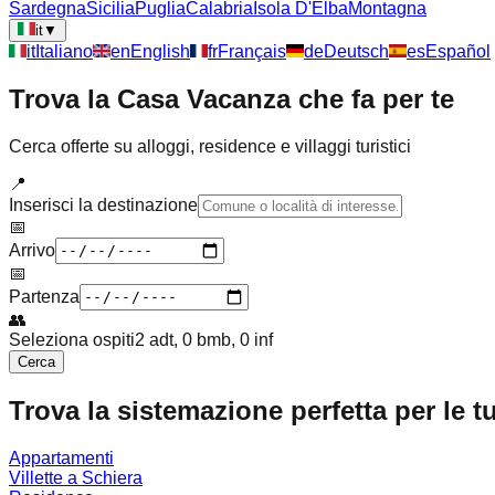
Sardegna
Sicilia
Puglia
Calabria
Isola D'Elba
Montagna
it
▼
it
Italiano
en
English
fr
Français
de
Deutsch
es
Español
Trova la Casa Vacanza che fa per te
Cerca offerte su alloggi, residence e villaggi turistici
📍
Inserisci la destinazione
📅
Arrivo
📅
Partenza
👥
Seleziona ospiti
2 adt, 0 bmb, 0 inf
Cerca
Trova la sistemazione perfetta per le t
Appartamenti
Villette a Schiera