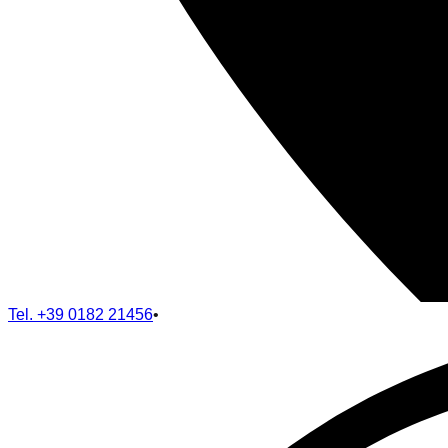
Tel.
+39 0182 21456
•