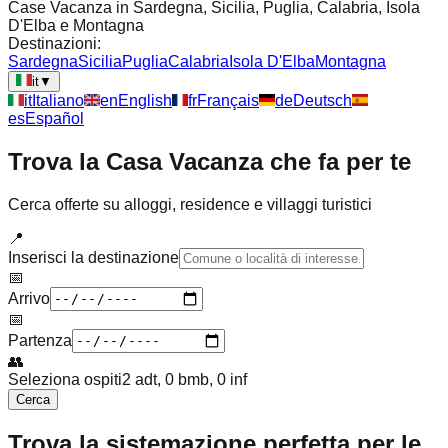
Case Vacanza in Sardegna, Sicilia, Puglia, Calabria, Isola
D'Elba e Montagna
Destinazioni:
Sardegna
Sicilia
Puglia
Calabria
Isola D'Elba
Montagna
it
▼
it
Italiano
en
English
fr
Français
de
Deutsch
es
Español
Trova la Casa Vacanza che fa per te
Cerca offerte su alloggi, residence e villaggi turistici
📍
Inserisci la destinazione
📅
Arrivo
📅
Partenza
👥
Seleziona ospiti
2 adt, 0 bmb, 0 inf
Cerca
Trova la sistemazione perfetta per le