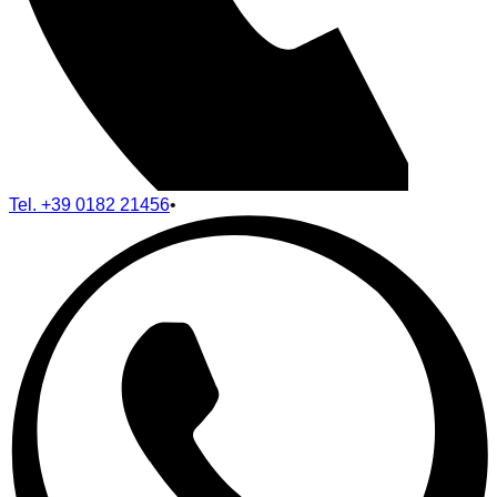
Tel.
+39 0182 21456
•