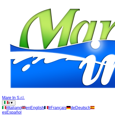
Mare In S.r.l.
it
▼
it
Italiano
en
English
fr
Français
de
Deutsch
es
Español