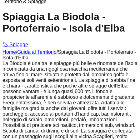
Territorio & Spiagge
Spiaggia La Biodola -
Portoferraio - Isola d'Elba
🏷️
Spiagge
Home
/
Guida al Territorio
/
Spiaggia La Biodola - Portoferraio -
Isola d'Elba
La Biodola è una tra le spiagge più belle e rinomate dell'isola
incorniciata da una rigogliosa macchia mediterranea che
arriva fino al mare, situata e protetta dall'omonimo golfo è
esposta ai soli venti settentrionali. La spiaggia di sabbia fine
e chiara - caratteristica che poche altre spiagge dell'Elba
possono vantare - è lunga quasi 600 mt. Il fondale
prospiciente all'arenile è sabbioso e dolcemente digradante.
Frequentatissima, è ben servita e attrezzata. Adatta alle
famiglie ma gradita anche dai giovani, offre tutti i servizi:
parcheggio, accesso ai portatori d'handicap, bar, ristoranti,
noleggio di sdraio, ombrelloni, pedalò, imbarcazioni.
Possibilità di praticare sci nautico, immersioni sub, windsurf.
Scuola di canoa, di diving e di surf. La spiaggia è collegata
con un passaggio sugli scogli alla vicina Scaglieri, molto