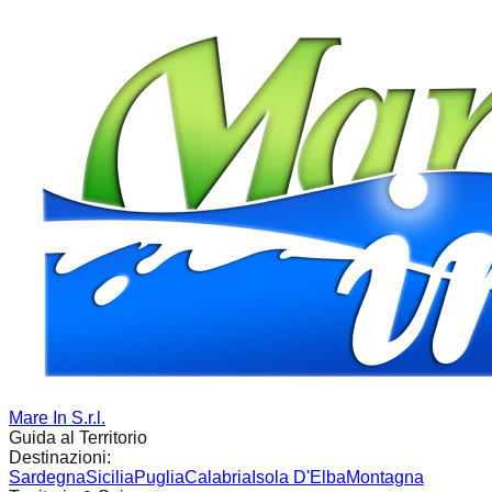
Mare In S.r.l.
Guida al Territorio
Destinazioni:
Sardegna
Sicilia
Puglia
Calabria
Isola D'Elba
Montagna