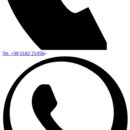
Tel.
+39 0182 21456
•