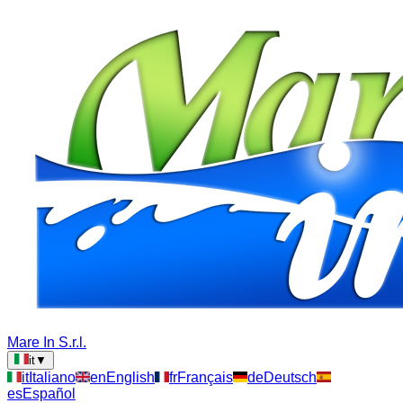
Mare In S.r.l.
it
▼
it
Italiano
en
English
fr
Français
de
Deutsch
es
Español