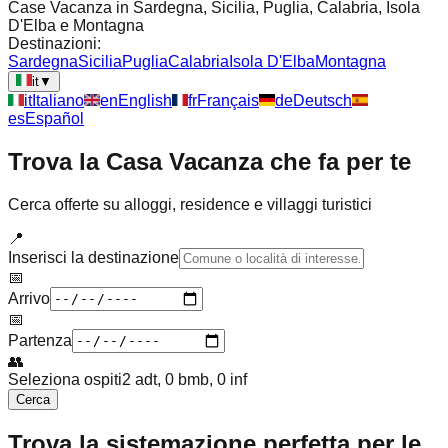
Case Vacanza in Sardegna, Sicilia, Puglia, Calabria, Isola
D'Elba e Montagna
Destinazioni:
Sardegna
Sicilia
Puglia
Calabria
Isola D'Elba
Montagna
it
▼
it
Italiano
en
English
fr
Français
de
Deutsch
es
Español
Trova la Casa Vacanza che fa per te
Cerca offerte su alloggi, residence e villaggi turistici
📍
Inserisci la destinazione
📅
Arrivo
📅
Partenza
👥
Seleziona ospiti
2 adt, 0 bmb, 0 inf
Cerca
Trova la sistemazione perfetta per le