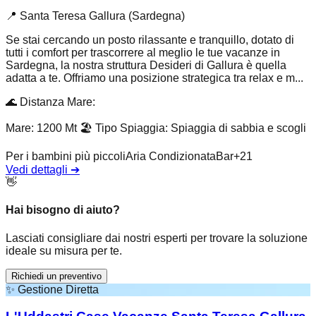
📍
Santa Teresa Gallura (Sardegna)
Se stai cercando un posto rilassante e tranquillo, dotato di
tutti i comfort per trascorrere al meglio le tue vacanze in
Sardegna, la nostra struttura Desideri di Gallura è quella
adatta a te. Offriamo una posizione strategica tra relax e m...
🌊
Distanza Mare
:
Mare: 1200 Mt
🏖️
Tipo Spiaggia
:
Spiaggia di sabbia e scogli
Per i bambini più piccoli
Aria Condizionata
Bar
+
21
Vedi dettagli
➔
👋
Hai bisogno di aiuto?
Lasciati consigliare dai nostri esperti per trovare la soluzione
ideale su misura per te.
Richiedi un preventivo
✨
Gestione Diretta