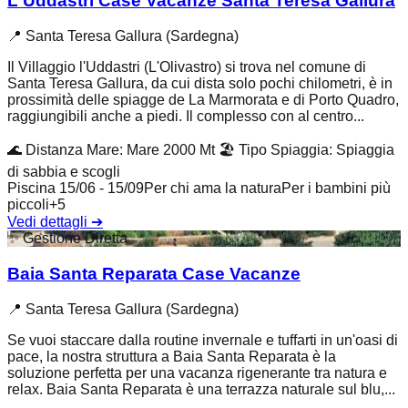
L'Uddastri Case Vacanze Santa Teresa Gallura
📍
Santa Teresa Gallura (Sardegna)
Il Villaggio l'Uddastri (L'Olivastro) si trova nel comune di
Santa Teresa Gallura, da cui dista solo pochi chilometri, è in
prossimità delle spiagge de La Marmorata e di Porto Quadro,
raggiungibili anche a piedi. Il complesso con al centro...
🌊
Distanza Mare
:
Mare 2000 Mt
🏖️
Tipo Spiaggia
:
Spiaggia
di sabbia e scogli
Piscina 15/06 - 15/09
Per chi ama la natura
Per i bambini più
piccoli
+
5
Vedi dettagli
➔
✨
Gestione Diretta
Baia Santa Reparata Case Vacanze
📍
Santa Teresa Gallura (Sardegna)
Se vuoi staccare dalla routine invernale e tuffarti in un'oasi di
pace, la nostra struttura a Baia Santa Reparata è la
soluzione perfetta per una vacanza rigenerante tra natura e
relax. Baia Santa Reparata è una terrazza naturale sul blu,...