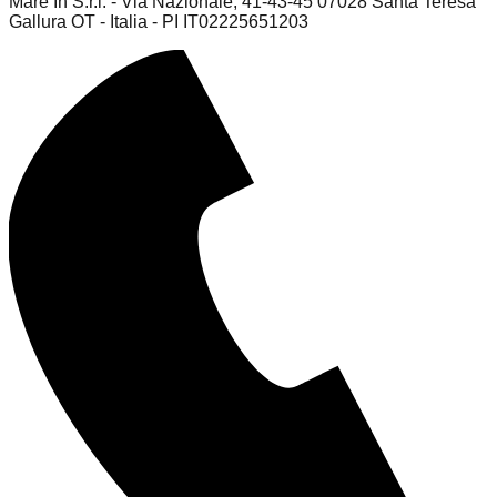
Mare In S.r.l. - Via Nazionale, 41-43-45 07028 Santa Teresa
Gallura OT - Italia - PI IT02225651203