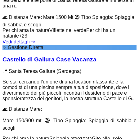
residenziale alle porte di Santa Teresa Gallura è immersa in
una n...
🌊
Distanza Mare
:
Mare 1500 Mt
🏖️
Tipo Spiaggia
:
Spiaggia
di sabbia e scogli
Per chi ama la natura
Villette nel verde
Per chi ha un
natante
+
23
Vedi dettagli
➔
✨
Gestione Diretta
Castello di Gallura Case Vacanza
📍
Santa Teresa Gallura (Sardegna)
Se stai cercando l'unione di una location rilassante e la
comodità di una piscina sempre a tua disposizione, dove il
divertimento dei più piccoli incontra il desiderio di pace e
spensieratezza dei genitori, la nostra struttura Castello di G...
🌊
Distanza Mare
:
Mare 150/900 mt.
🏖️
Tipo Spiaggia
:
Spiaggia di sabbia e
scogli
Per chi ama la natura
Spiaggia attrezzata
Gite alle Isole