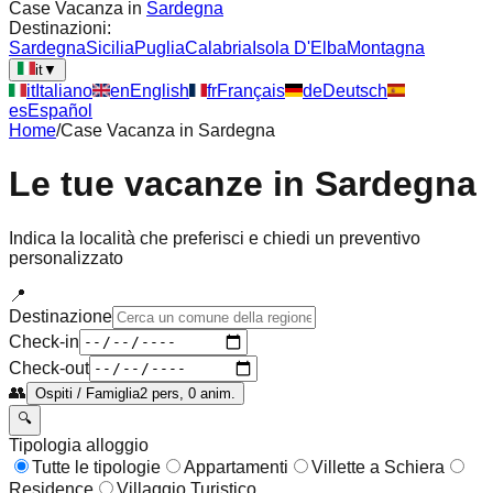
Case Vacanza in
Sardegna
Destinazioni:
Sardegna
Sicilia
Puglia
Calabria
Isola D'Elba
Montagna
it
▼
it
Italiano
en
English
fr
Français
de
Deutsch
es
Español
Home
/
Case Vacanza in
Sardegna
Le tue vacanze in
Sardegna
Indica la località che preferisci e chiedi un preventivo
personalizzato
📍
Destinazione
Check-in
Check-out
👥
Ospiti / Famiglia
2 pers, 0 anim.
🔍
Tipologia alloggio
Tutte le tipologie
Appartamenti
Villette a Schiera
Residence
Villaggio Turistico