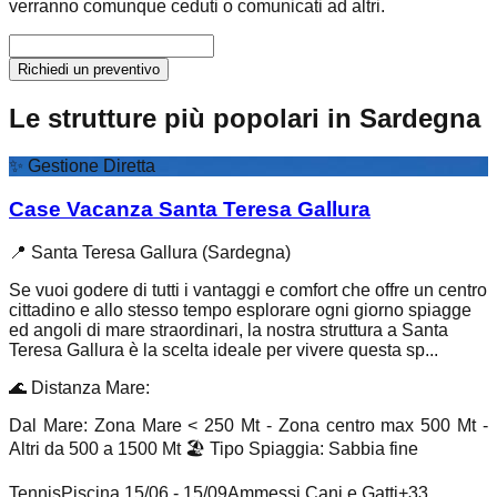
verranno comunque ceduti o comunicati ad altri.
Richiedi un preventivo
Le strutture più popolari in Sardegna
✨
Gestione Diretta
Case Vacanza Santa Teresa Gallura
📍
Santa Teresa Gallura (Sardegna)
Se vuoi godere di tutti i vantaggi e comfort che offre un centro
cittadino e allo stesso tempo esplorare ogni giorno spiagge
ed angoli di mare straordinari, la nostra struttura a Santa
Teresa Gallura è la scelta ideale per vivere questa sp...
🌊
Distanza Mare
:
Dal Mare: Zona Mare < 250 Mt - Zona centro max 500 Mt -
Altri da 500 a 1500 Mt
🏖️
Tipo Spiaggia
:
Sabbia fine
Tennis
Piscina 15/06 - 15/09
Ammessi Cani e Gatti
+
33