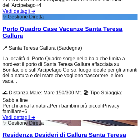
dell'Arcipelago
+
4
Vedi dettagli
➔
✨
Gestione Diretta
Porto Quadro Case Vacanze Santa Teresa
Gallura
📍
Santa Teresa Gallura (Sardegna)
La località di Porto Quadro sorge nella baia che limita a
nord-est il porto di Santa Teresa Gallura affacciata su
Bonifacio e sull'Arcipelago Corso, luogo ideale per gli amanti
della natura e del mare che vogliono trascorrere le loro
vaca...
🌊
Distanza Mare
:
Mare 150/300 Mt.
🏖️
Tipo Spiaggia
:
Sabbia fine
Per chi ama la natura
Per i bambini più piccoli
Privacy
familiare
+
6
Vedi dettagli
➔
✨
Gestione Diretta
Residenza Desideri di Gallura Santa Teresa