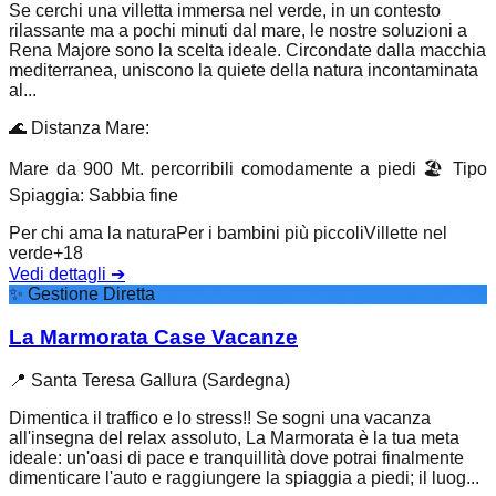
Se cerchi una villetta immersa nel verde, in un contesto
rilassante ma a pochi minuti dal mare, le nostre soluzioni a
Rena Majore sono la scelta ideale. Circondate dalla macchia
mediterranea, uniscono la quiete della natura incontaminata
al...
🌊
Distanza Mare
:
Mare da 900 Mt. percorribili comodamente a piedi
🏖️
Tipo
Spiaggia
:
Sabbia fine
Per chi ama la natura
Per i bambini più piccoli
Villette nel
verde
+
18
Vedi dettagli
➔
✨
Gestione Diretta
La Marmorata Case Vacanze
📍
Santa Teresa Gallura (Sardegna)
Dimentica il traffico e lo stress!! Se sogni una vacanza
all'insegna del relax assoluto, La Marmorata è la tua meta
ideale: un'oasi di pace e tranquillità dove potrai finalmente
dimenticare l'auto e raggiungere la spiaggia a piedi; il luog...