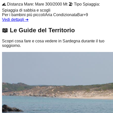
🌊
Distanza Mare
:
Mare 300/2000 Mt
🏖️
Tipo Spiaggia
:
Spiaggia di sabbia e scogli
Per i bambini più piccoli
Aria Condizionata
Bar
+
9
Vedi dettagli
➔
📖
Le Guide del Territorio
Scopri cosa fare e cosa vedere in Sardegna durante il tuo
soggiorno.