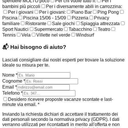
spendere MOLTO poco
Per chi vuole tutto lì:
Per i
bambini più piccoli
Per i diversamente abili in carrozzina:
Per i giovani
Per i giovani:
Piano Bar
Ping Pong
Piscina
Piscina 15/06 - 15/09
Pizzeria
Privacy
familiare
Ristorante
Sale giochi
Spiaggia attrezzata
Sport Nautici
Supermercato
Tabacchino
Teatro
Tennis
Vela
Villette nel verde
Windsurf
📬
Hai bisogno di aiuto?
Lasciati consigliare dai nostri esperti per trovare la soluzione
ideale su misura per te.
Nome *
Cognome *
Email *
Telefono *
Desidero ricevere proposte vacanze scontate e last-
minute via email. *
Inviando la richiesta dichiari di accettare il trattamento dei
dati personali secondo la normativa privacy (GDPR). I dati
verranno utilizzati per ricontattarti in merito all'offerta e non