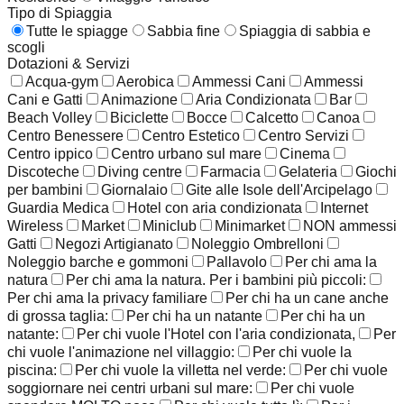
Tipo di Spiaggia
Tutte le spiagge
Sabbia fine
Spiaggia di sabbia e
scogli
Dotazioni & Servizi
Acqua-gym
Aerobica
Ammessi Cani
Ammessi
Cani e Gatti
Animazione
Aria Condizionata
Bar
Beach Volley
Biciclette
Bocce
Calcetto
Canoa
Centro Benessere
Centro Estetico
Centro Servizi
Centro ippico
Centro urbano sul mare
Cinema
Discoteche
Diving centre
Farmacia
Gelateria
Giochi
per bambini
Giornalaio
Gite alle Isole dell'Arcipelago
Guardia Medica
Hotel con aria condizionata
Internet
Wireless
Market
Miniclub
Minimarket
NON ammessi
Gatti
Negozi Artigianato
Noleggio Ombrelloni
Noleggio barche e gommoni
Pallavolo
Per chi ama la
natura
Per chi ama la natura. Per i bambini più piccoli:
Per chi ama la privacy familiare
Per chi ha un cane anche
di grossa taglia:
Per chi ha un natante
Per chi ha un
natante:
Per chi vuole l'Hotel con l'aria condizionata,
Per
chi vuole l'animazione nel villaggio:
Per chi vuole la
piscina:
Per chi vuole la villetta nel verde:
Per chi vuole
soggiornare nei centri urbani sul mare:
Per chi vuole