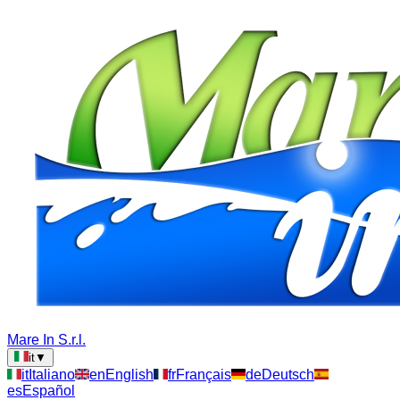
Mare In S.r.l.
it
▼
it
Italiano
en
English
fr
Français
de
Deutsch
es
Español