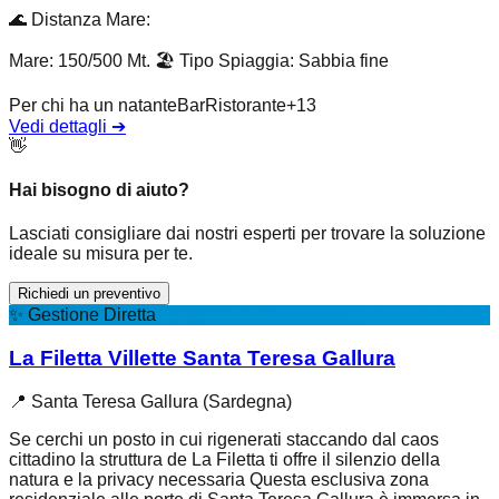
🌊
Distanza Mare
:
Mare: 150/500 Mt.
🏖️
Tipo Spiaggia
:
Sabbia fine
Per chi ha un natante
Bar
Ristorante
+
13
Vedi dettagli
➔
👋
Hai bisogno di aiuto?
Lasciati consigliare dai nostri esperti per trovare la soluzione
ideale su misura per te.
Richiedi un preventivo
✨
Gestione Diretta
La Filetta Villette Santa Teresa Gallura
📍
Santa Teresa Gallura (Sardegna)
Se cerchi un posto in cui rigenerati staccando dal caos
cittadino la struttura de La Filetta ti offre il silenzio della
natura e la privacy necessaria Questa esclusiva zona