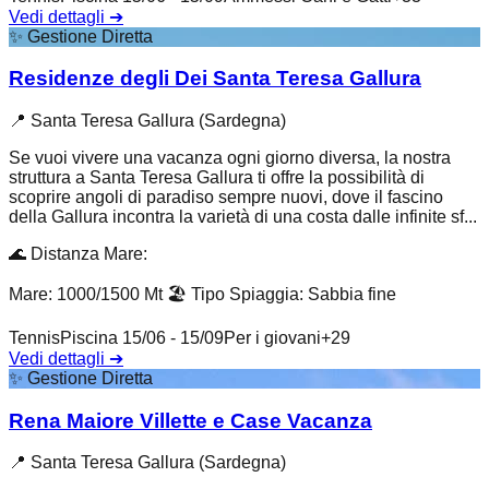
Vedi dettagli
➔
✨
Gestione Diretta
Residenze degli Dei Santa Teresa Gallura
📍
Santa Teresa Gallura (Sardegna)
Se vuoi vivere una vacanza ogni giorno diversa, la nostra
struttura a Santa Teresa Gallura ti offre la possibilità di
scoprire angoli di paradiso sempre nuovi, dove il fascino
della Gallura incontra la varietà di una costa dalle infinite sf...
🌊
Distanza Mare
:
Mare: 1000/1500 Mt
🏖️
Tipo Spiaggia
:
Sabbia fine
Tennis
Piscina 15/06 - 15/09
Per i giovani
+
29
Vedi dettagli
➔
✨
Gestione Diretta
Rena Maiore Villette e Case Vacanza
📍
Santa Teresa Gallura (Sardegna)