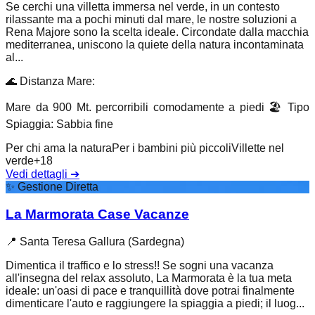
Se cerchi una villetta immersa nel verde, in un contesto
rilassante ma a pochi minuti dal mare, le nostre soluzioni a
Rena Majore sono la scelta ideale. Circondate dalla macchia
mediterranea, uniscono la quiete della natura incontaminata
al...
🌊
Distanza Mare
:
Mare da 900 Mt. percorribili comodamente a piedi
🏖️
Tipo
Spiaggia
:
Sabbia fine
Per chi ama la natura
Per i bambini più piccoli
Villette nel
verde
+
18
Vedi dettagli
➔
✨
Gestione Diretta
La Marmorata Case Vacanze
📍
Santa Teresa Gallura (Sardegna)
Dimentica il traffico e lo stress!! Se sogni una vacanza
all'insegna del relax assoluto, La Marmorata è la tua meta
ideale: un'oasi di pace e tranquillità dove potrai finalmente
dimenticare l'auto e raggiungere la spiaggia a piedi; il luog...