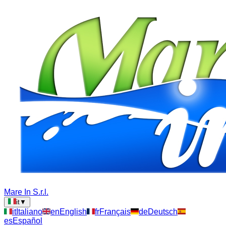
Mare In S.r.l.
it
▼
it
Italiano
en
English
fr
Français
de
Deutsch
es
Español