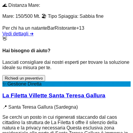
🌊
Distanza Mare
:
Mare: 150/500 Mt.
🏖️
Tipo Spiaggia
:
Sabbia fine
Per chi ha un natante
Bar
Ristorante
+
13
Vedi dettagli
➔
👋
Hai bisogno di aiuto?
Lasciati consigliare dai nostri esperti per trovare la soluzione
ideale su misura per te.
Richiedi un preventivo
✨
Gestione Diretta
La Filetta Villette Santa Teresa Gallura
📍
Santa Teresa Gallura (Sardegna)
Se cerchi un posto in cui rigenerati staccando dal caos
cittadino la struttura de La Filetta ti offre il silenzio della
natura e la privacy necessaria Questa esclusiva zona