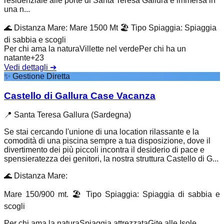
residenziale alle porte di Santa Teresa Gallura è immersa in
una n...
🌊
Distanza Mare
:
Mare 1500 Mt
🏖️
Tipo Spiaggia
:
Spiaggia
di sabbia e scogli
Per chi ama la natura
Villette nel verde
Per chi ha un
natante
+
23
Vedi dettagli
➔
✨
Gestione Diretta
Castello di Gallura Case Vacanza
📍
Santa Teresa Gallura (Sardegna)
Se stai cercando l'unione di una location rilassante e la
comodità di una piscina sempre a tua disposizione, dove il
divertimento dei più piccoli incontra il desiderio di pace e
spensieratezza dei genitori, la nostra struttura Castello di G...
🌊
Distanza Mare
:
Mare 150/900 mt.
🏖️
Tipo Spiaggia
:
Spiaggia di sabbia e
scogli
Per chi ama la natura
Spiaggia attrezzata
Gite alle Isole