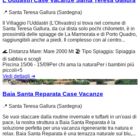
L'Uddastri Case Vacanze Santa Teresa Gallura
📍
Santa Teresa Gallura (Sardegna)
Il Villaggio l'Uddastri (L'Olivastro) si trova nel comune di
Santa Teresa Gallura, da cui dista solo pochi chilometri, è in
prossimità delle spiagge de La Marmorata e di Porto Quadro,
raggiungibili anche a piedi. Il complesso con al centro...
🌊
Distanza Mare
:
Mare 2000 Mt
🏖️
Tipo Spiaggia
:
Spiaggia
di sabbia e scogli
Piscina 15/06 - 15/09
Per chi ama la natura
Per i bambini più
piccoli
+
5
Vedi dettagli
➔
✨
Gestione Diretta
Baia Santa Reparata Case Vacanze
📍
Santa Teresa Gallura (Sardegna)
Se vuoi staccare dalla routine invernale e tuffarti in un'oasi di
pace, la nostra struttura a Baia Santa Reparata è la
soluzione perfetta per una vacanza rigenerante tra natura e
relax. Baia Santa Reparata è una terrazza naturale sul blu,...