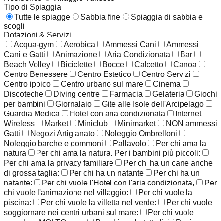
Tipo di Spiaggia
Tutte le spiagge
Sabbia fine
Spiaggia di sabbia e
scogli
Dotazioni & Servizi
Acqua-gym
Aerobica
Ammessi Cani
Ammessi
Cani e Gatti
Animazione
Aria Condizionata
Bar
Beach Volley
Biciclette
Bocce
Calcetto
Canoa
Centro Benessere
Centro Estetico
Centro Servizi
Centro ippico
Centro urbano sul mare
Cinema
Discoteche
Diving centre
Farmacia
Gelateria
Giochi
per bambini
Giornalaio
Gite alle Isole dell'Arcipelago
Guardia Medica
Hotel con aria condizionata
Internet
Wireless
Market
Miniclub
Minimarket
NON ammessi
Gatti
Negozi Artigianato
Noleggio Ombrelloni
Noleggio barche e gommoni
Pallavolo
Per chi ama la
natura
Per chi ama la natura. Per i bambini più piccoli:
Per chi ama la privacy familiare
Per chi ha un cane anche
di grossa taglia:
Per chi ha un natante
Per chi ha un
natante:
Per chi vuole l'Hotel con l'aria condizionata,
Per
chi vuole l'animazione nel villaggio:
Per chi vuole la
piscina:
Per chi vuole la villetta nel verde:
Per chi vuole
soggiornare nei centri urbani sul mare:
Per chi vuole