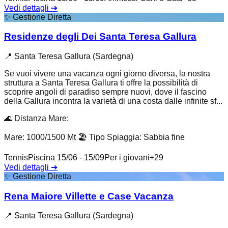
Vedi dettagli
➔
✨
Gestione Diretta
Residenze degli Dei Santa Teresa Gallura
📍
Santa Teresa Gallura (Sardegna)
Se vuoi vivere una vacanza ogni giorno diversa, la nostra
struttura a Santa Teresa Gallura ti offre la possibilità di
scoprire angoli di paradiso sempre nuovi, dove il fascino
della Gallura incontra la varietà di una costa dalle infinite sf...
🌊
Distanza Mare
:
Mare: 1000/1500 Mt
🏖️
Tipo Spiaggia
:
Sabbia fine
Tennis
Piscina 15/06 - 15/09
Per i giovani
+
29
Vedi dettagli
➔
✨
Gestione Diretta
Rena Maiore Villette e Case Vacanza
📍
Santa Teresa Gallura (Sardegna)