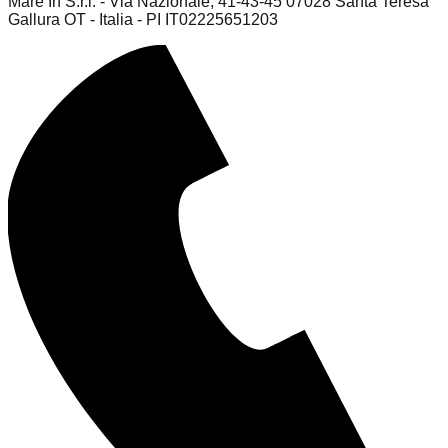
Mare In S.r.l. - Via Nazionale, 41-43-45 07028 Santa Teresa
Gallura OT - Italia - PI IT02225651203