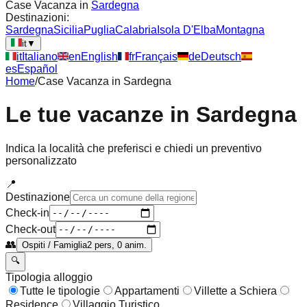
Case Vacanza in
Sardegna
Destinazioni:
Sardegna
Sicilia
Puglia
Calabria
Isola D'Elba
Montagna
it
▼
it
Italiano
en
English
fr
Français
de
Deutsch
es
Español
Home
/
Case Vacanza in
Sardegna
Le tue vacanze in
Sardegna
Indica la località che preferisci e chiedi un preventivo
personalizzato
📍
Destinazione
Check-in
Check-out
👥
Ospiti / Famiglia
2 pers, 0 anim.
🔍
Tipologia alloggio
Tutte le tipologie
Appartamenti
Villette a Schiera
Residence
Villaggio Turistico