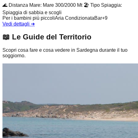
🌊
Distanza Mare
:
Mare 300/2000 Mt
🏖️
Tipo Spiaggia
:
Spiaggia di sabbia e scogli
Per i bambini più piccoli
Aria Condizionata
Bar
+
9
Vedi dettagli
➔
📖
Le Guide del Territorio
Scopri cosa fare e cosa vedere in Sardegna durante il tuo
soggiorno.