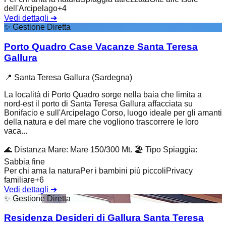
dell'Arcipelago
+
4
Vedi dettagli
➔
✨
Gestione Diretta
Porto Quadro Case Vacanze Santa Teresa
Gallura
📍
Santa Teresa Gallura (Sardegna)
La località di Porto Quadro sorge nella baia che limita a
nord-est il porto di Santa Teresa Gallura affacciata su
Bonifacio e sull'Arcipelago Corso, luogo ideale per gli amanti
della natura e del mare che vogliono trascorrere le loro
vaca...
🌊
Distanza Mare
:
Mare 150/300 Mt.
🏖️
Tipo Spiaggia
:
Sabbia fine
Per chi ama la natura
Per i bambini più piccoli
Privacy
familiare
+
6
Vedi dettagli
➔
✨
Gestione Diretta
Residenza Desideri di Gallura Santa Teresa