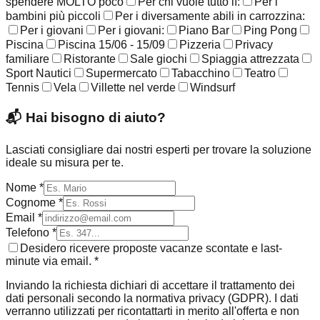
spendere MOLTO poco
Per chi vuole tutto lì:
Per i
bambini più piccoli
Per i diversamente abili in carrozzina:
Per i giovani
Per i giovani:
Piano Bar
Ping Pong
Piscina
Piscina 15/06 - 15/09
Pizzeria
Privacy
familiare
Ristorante
Sale giochi
Spiaggia attrezzata
Sport Nautici
Supermercato
Tabacchino
Teatro
Tennis
Vela
Villette nel verde
Windsurf
📬
Hai bisogno di aiuto?
Lasciati consigliare dai nostri esperti per trovare la soluzione
ideale su misura per te.
Nome *
Cognome *
Email *
Telefono *
Desidero ricevere proposte vacanze scontate e last-
minute via email. *
Inviando la richiesta dichiari di accettare il trattamento dei
dati personali secondo la normativa privacy (GDPR). I dati
verranno utilizzati per ricontattarti in merito all'offerta e non