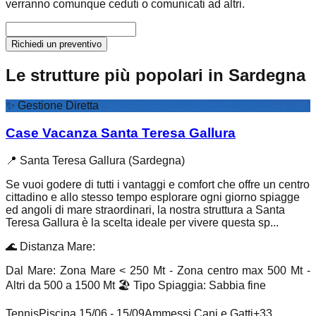
verranno comunque ceduti o comunicati ad altri.
Richiedi un preventivo
Le strutture più popolari in Sardegna
✨
Gestione Diretta
Case Vacanza Santa Teresa Gallura
📍
Santa Teresa Gallura (Sardegna)
Se vuoi godere di tutti i vantaggi e comfort che offre un centro
cittadino e allo stesso tempo esplorare ogni giorno spiagge
ed angoli di mare straordinari, la nostra struttura a Santa
Teresa Gallura è la scelta ideale per vivere questa sp...
🌊
Distanza Mare
:
Dal Mare: Zona Mare < 250 Mt - Zona centro max 500 Mt -
Altri da 500 a 1500 Mt
🏖️
Tipo Spiaggia
:
Sabbia fine
Tennis
Piscina 15/06 - 15/09
Ammessi Cani e Gatti
+
33