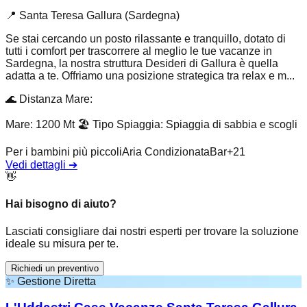
📍
Santa Teresa Gallura (Sardegna)
Se stai cercando un posto rilassante e tranquillo, dotato di
tutti i comfort per trascorrere al meglio le tue vacanze in
Sardegna, la nostra struttura Desideri di Gallura è quella
adatta a te. Offriamo una posizione strategica tra relax e m...
🌊
Distanza Mare
:
Mare: 1200 Mt
🏖️
Tipo Spiaggia
:
Spiaggia di sabbia e scogli
Per i bambini più piccoli
Aria Condizionata
Bar
+
21
Vedi dettagli
➔
👋
Hai bisogno di aiuto?
Lasciati consigliare dai nostri esperti per trovare la soluzione
ideale su misura per te.
Richiedi un preventivo
✨
Gestione Diretta