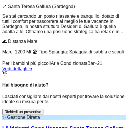
📍
Santa Teresa Gallura (Sardegna)
Se stai cercando un posto rilassante e tranquillo, dotato di
tutti i comfort per trascorrere al meglio le tue vacanze in
Sardegna, la nostra struttura Desideri di Gallura è quella
adatta a te. Offriamo una posizione strategica tra relax e m...
🌊
Distanza Mare
:
Mare: 1200 Mt
🏖️
Tipo Spiaggia
:
Spiaggia di sabbia e scogli
Per i bambini più piccoli
Aria Condizionata
Bar
+
21
Vedi dettagli
➔
👋
Hai bisogno di aiuto?
Lasciati consigliare dai nostri esperti per trovare la soluzione
ideale su misura per te.
Richiedi un preventivo
✨
Gestione Diretta