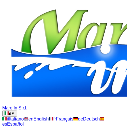
Mare In S.r.l.
it
▼
it
Italiano
en
English
fr
Français
de
Deutsch
es
Español