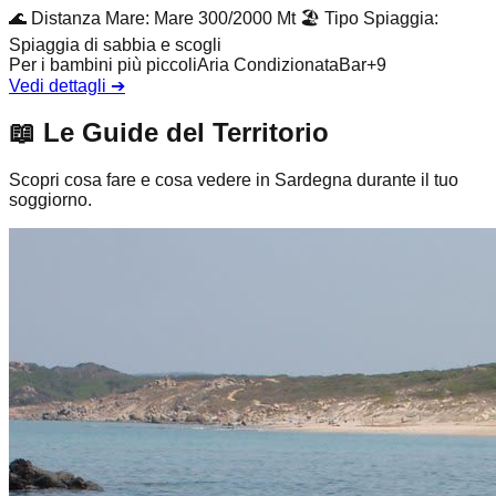
🌊
Distanza Mare
:
Mare 300/2000 Mt
🏖️
Tipo Spiaggia
:
Spiaggia di sabbia e scogli
Per i bambini più piccoli
Aria Condizionata
Bar
+
9
Vedi dettagli
➔
📖
Le Guide del Territorio
Scopri cosa fare e cosa vedere in Sardegna durante il tuo
soggiorno.