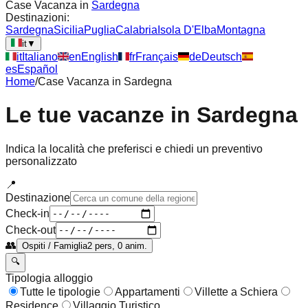
Case Vacanza in
Sardegna
Destinazioni:
Sardegna
Sicilia
Puglia
Calabria
Isola D'Elba
Montagna
it
▼
it
Italiano
en
English
fr
Français
de
Deutsch
es
Español
Home
/
Case Vacanza in
Sardegna
Le tue vacanze in
Sardegna
Indica la località che preferisci e chiedi un preventivo
personalizzato
📍
Destinazione
Check-in
Check-out
👥
Ospiti / Famiglia
2 pers, 0 anim.
🔍
Tipologia alloggio
Tutte le tipologie
Appartamenti
Villette a Schiera
Residence
Villaggio Turistico