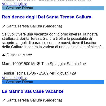
Vedi dettagli
➔
✨
Gestione Diretta
Residenze degli Dei Santa Teresa Gallura
📍
Santa Teresa Gallura (Sardegna)
Se vuoi vivere una vacanza ogni giorno diversa, la nostra
struttura a Santa Teresa Gallura ti offre la possibilità di
scoprire angoli di paradiso sempre nuovi, dove il fascino
della Gallura incontra la varietà di una costa dalle infinite sf...
🌊
Distanza Mare
:
Mare: 1000/1500 Mt
🏖️
Tipo Spiaggia
:
Sabbia fine
Tennis
Piscina 15/06 - 15/09
Per i giovani
+
29
Vedi dettagli
➔
✨
Gestione Diretta
La Marmorata Case Vacanze
📍
Santa Teresa Gallura (Sardegna)