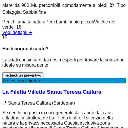
Mare da 900 Mt. percorribili comodamente a piedi
🏖️
Tipo
Spiaggia
:
Sabbia fine
Per chi ama la natura
Per i bambini più piccoli
Villette nel
verde
+
18
Vedi dettagli
➔
👋
Hai bisogno di aiuto?
Lasciati consigliare dai nostri esperti per trovare la soluzione
ideale su misura per te.
Richiedi un preventivo
✨
Gestione Diretta
La Filetta Villette Santa Teresa Gallura
📍
Santa Teresa Gallura (Sardegna)
Se cerchi un posto in cui rigenerati staccando dal caos
cittadino la struttura de La Filetta ti offre il silenzio della
natura e la privacy necessaria Questa esclusiva zona