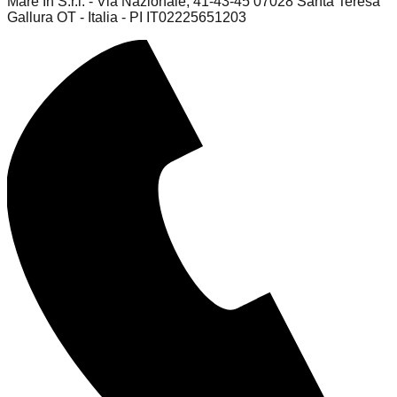
Mare In S.r.l. - Via Nazionale, 41-43-45 07028 Santa Teresa
Gallura OT - Italia - PI IT02225651203