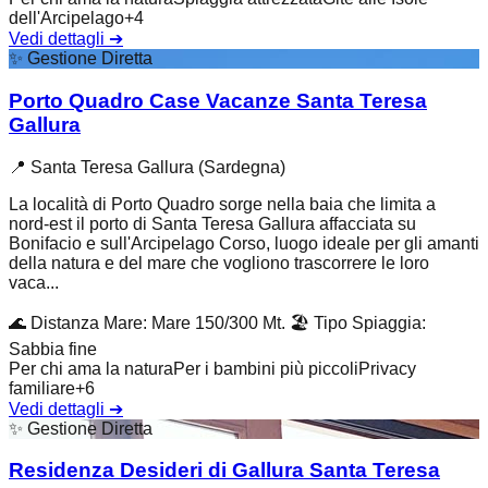
dell'Arcipelago
+
4
Vedi dettagli
➔
✨
Gestione Diretta
Porto Quadro Case Vacanze Santa Teresa
Gallura
📍
Santa Teresa Gallura (Sardegna)
La località di Porto Quadro sorge nella baia che limita a
nord-est il porto di Santa Teresa Gallura affacciata su
Bonifacio e sull'Arcipelago Corso, luogo ideale per gli amanti
della natura e del mare che vogliono trascorrere le loro
vaca...
🌊
Distanza Mare
:
Mare 150/300 Mt.
🏖️
Tipo Spiaggia
:
Sabbia fine
Per chi ama la natura
Per i bambini più piccoli
Privacy
familiare
+
6
Vedi dettagli
➔
✨
Gestione Diretta
Residenza Desideri di Gallura Santa Teresa