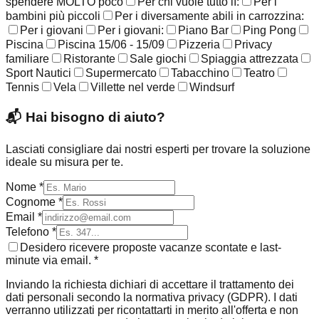
spendere MOLTO poco
Per chi vuole tutto lì:
Per i
bambini più piccoli
Per i diversamente abili in carrozzina:
Per i giovani
Per i giovani:
Piano Bar
Ping Pong
Piscina
Piscina 15/06 - 15/09
Pizzeria
Privacy
familiare
Ristorante
Sale giochi
Spiaggia attrezzata
Sport Nautici
Supermercato
Tabacchino
Teatro
Tennis
Vela
Villette nel verde
Windsurf
📬
Hai bisogno di aiuto?
Lasciati consigliare dai nostri esperti per trovare la soluzione
ideale su misura per te.
Nome *
Cognome *
Email *
Telefono *
Desidero ricevere proposte vacanze scontate e last-
minute via email. *
Inviando la richiesta dichiari di accettare il trattamento dei
dati personali secondo la normativa privacy (GDPR). I dati
verranno utilizzati per ricontattarti in merito all'offerta e non