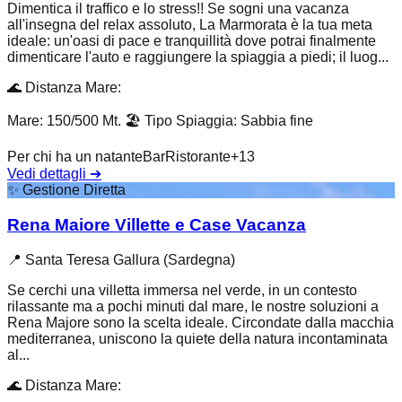
Dimentica il traffico e lo stress!! Se sogni una vacanza
all'insegna del relax assoluto, La Marmorata è la tua meta
ideale: un'oasi di pace e tranquillità dove potrai finalmente
dimenticare l'auto e raggiungere la spiaggia a piedi; il luog...
🌊
Distanza Mare
:
Mare: 150/500 Mt.
🏖️
Tipo Spiaggia
:
Sabbia fine
Per chi ha un natante
Bar
Ristorante
+
13
Vedi dettagli
➔
✨
Gestione Diretta
Rena Maiore Villette e Case Vacanza
📍
Santa Teresa Gallura (Sardegna)
Se cerchi una villetta immersa nel verde, in un contesto
rilassante ma a pochi minuti dal mare, le nostre soluzioni a
Rena Majore sono la scelta ideale. Circondate dalla macchia
mediterranea, uniscono la quiete della natura incontaminata
al...
🌊
Distanza Mare
: