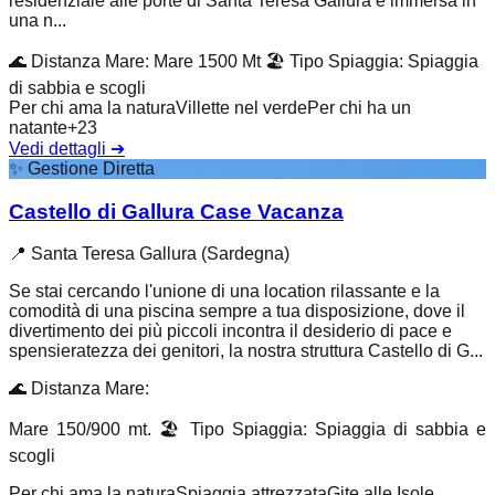
residenziale alle porte di Santa Teresa Gallura è immersa in
una n...
🌊
Distanza Mare
:
Mare 1500 Mt
🏖️
Tipo Spiaggia
:
Spiaggia
di sabbia e scogli
Per chi ama la natura
Villette nel verde
Per chi ha un
natante
+
23
Vedi dettagli
➔
✨
Gestione Diretta
Castello di Gallura Case Vacanza
📍
Santa Teresa Gallura (Sardegna)
Se stai cercando l'unione di una location rilassante e la
comodità di una piscina sempre a tua disposizione, dove il
divertimento dei più piccoli incontra il desiderio di pace e
spensieratezza dei genitori, la nostra struttura Castello di G...
🌊
Distanza Mare
:
Mare 150/900 mt.
🏖️
Tipo Spiaggia
:
Spiaggia di sabbia e
scogli
Per chi ama la natura
Spiaggia attrezzata
Gite alle Isole