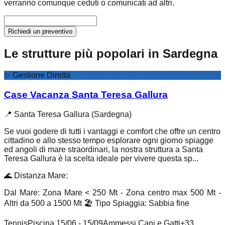
verranno comunque ceduti o comunicati ad altri.
Richiedi un preventivo
Le strutture più popolari in Sardegna
✨
Gestione Diretta
Case Vacanza Santa Teresa Gallura
📍
Santa Teresa Gallura (Sardegna)
Se vuoi godere di tutti i vantaggi e comfort che offre un centro
cittadino e allo stesso tempo esplorare ogni giorno spiagge
ed angoli di mare straordinari, la nostra struttura a Santa
Teresa Gallura è la scelta ideale per vivere questa sp...
🌊
Distanza Mare
:
Dal Mare: Zona Mare < 250 Mt - Zona centro max 500 Mt -
Altri da 500 a 1500 Mt
🏖️
Tipo Spiaggia
:
Sabbia fine
Tennis
Piscina 15/06 - 15/09
Ammessi Cani e Gatti
+
33