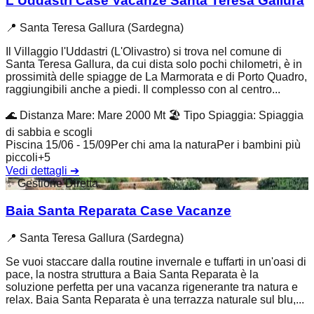
L'Uddastri Case Vacanze Santa Teresa Gallura
📍
Santa Teresa Gallura (Sardegna)
Il Villaggio l'Uddastri (L'Olivastro) si trova nel comune di
Santa Teresa Gallura, da cui dista solo pochi chilometri, è in
prossimità delle spiagge de La Marmorata e di Porto Quadro,
raggiungibili anche a piedi. Il complesso con al centro...
🌊
Distanza Mare
:
Mare 2000 Mt
🏖️
Tipo Spiaggia
:
Spiaggia
di sabbia e scogli
Piscina 15/06 - 15/09
Per chi ama la natura
Per i bambini più
piccoli
+
5
Vedi dettagli
➔
✨
Gestione Diretta
Baia Santa Reparata Case Vacanze
📍
Santa Teresa Gallura (Sardegna)
Se vuoi staccare dalla routine invernale e tuffarti in un'oasi di
pace, la nostra struttura a Baia Santa Reparata è la
soluzione perfetta per una vacanza rigenerante tra natura e
relax. Baia Santa Reparata è una terrazza naturale sul blu,...