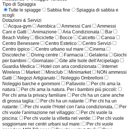
Tipo di Spiaggia
Tutte le spiagge
Sabbia fine
Spiaggia di sabbia e
scogli
Dotazioni & Servizi
Acqua-gym
Aerobica
Ammessi Cani
Ammessi
Cani e Gatti
Animazione
Aria Condizionata
Bar
Beach Volley
Biciclette
Bocce
Calcetto
Canoa
Centro Benessere
Centro Estetico
Centro Servizi
Centro ippico
Centro urbano sul mare
Cinema
Discoteche
Diving centre
Farmacia
Gelateria
Giochi
per bambini
Giornalaio
Gite alle Isole dell'Arcipelago
Guardia Medica
Hotel con aria condizionata
Internet
Wireless
Market
Miniclub
Minimarket
NON ammessi
Gatti
Negozi Artigianato
Noleggio Ombrelloni
Noleggio barche e gommoni
Pallavolo
Per chi ama la
natura
Per chi ama la natura. Per i bambini più piccoli:
Per chi ama la privacy familiare
Per chi ha un cane anche
di grossa taglia:
Per chi ha un natante
Per chi ha un
natante:
Per chi vuole l'Hotel con l'aria condizionata,
Per
chi vuole l'animazione nel villaggio:
Per chi vuole la
piscina:
Per chi vuole la villetta nel verde:
Per chi vuole
soggiornare nei centri urbani sul mare:
Per chi vuole