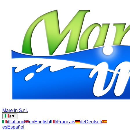
Mare In S.r.l.
it
▼
it
Italiano
en
English
fr
Français
de
Deutsch
es
Español