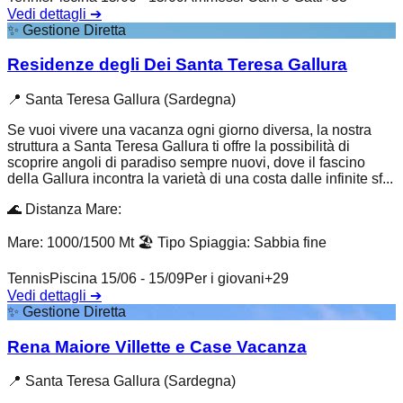
Vedi dettagli
➔
✨
Gestione Diretta
Residenze degli Dei Santa Teresa Gallura
📍
Santa Teresa Gallura (Sardegna)
Se vuoi vivere una vacanza ogni giorno diversa, la nostra
struttura a Santa Teresa Gallura ti offre la possibilità di
scoprire angoli di paradiso sempre nuovi, dove il fascino
della Gallura incontra la varietà di una costa dalle infinite sf...
🌊
Distanza Mare
:
Mare: 1000/1500 Mt
🏖️
Tipo Spiaggia
:
Sabbia fine
Tennis
Piscina 15/06 - 15/09
Per i giovani
+
29
Vedi dettagli
➔
✨
Gestione Diretta
Rena Maiore Villette e Case Vacanza
📍
Santa Teresa Gallura (Sardegna)