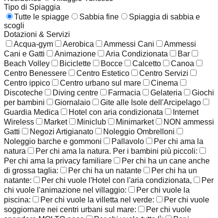
Tipo di Spiaggia
Tutte le spiagge
Sabbia fine
Spiaggia di sabbia e
scogli
Dotazioni & Servizi
Acqua-gym
Aerobica
Ammessi Cani
Ammessi
Cani e Gatti
Animazione
Aria Condizionata
Bar
Beach Volley
Biciclette
Bocce
Calcetto
Canoa
Centro Benessere
Centro Estetico
Centro Servizi
Centro ippico
Centro urbano sul mare
Cinema
Discoteche
Diving centre
Farmacia
Gelateria
Giochi
per bambini
Giornalaio
Gite alle Isole dell'Arcipelago
Guardia Medica
Hotel con aria condizionata
Internet
Wireless
Market
Miniclub
Minimarket
NON ammessi
Gatti
Negozi Artigianato
Noleggio Ombrelloni
Noleggio barche e gommoni
Pallavolo
Per chi ama la
natura
Per chi ama la natura. Per i bambini più piccoli:
Per chi ama la privacy familiare
Per chi ha un cane anche
di grossa taglia:
Per chi ha un natante
Per chi ha un
natante:
Per chi vuole l'Hotel con l'aria condizionata,
Per
chi vuole l'animazione nel villaggio:
Per chi vuole la
piscina:
Per chi vuole la villetta nel verde:
Per chi vuole
soggiornare nei centri urbani sul mare:
Per chi vuole