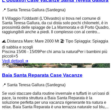
L'Uddastri Case Vacanze Santa Teresa Gallura
📍
Santa Teresa Gallura (Sardegna)
Il Villaggio l'Uddastri (L'Olivastro) si trova nel comune di
Santa Teresa Gallura, da cui dista solo pochi chilometri, è in
prossimità delle spiagge de La Marmorata e di Porto Quadro,
raggiungibili anche a piedi. Il complesso con al centro...
🌊
Distanza Mare
:
Mare 2000 Mt
🏖️
Tipo Spiaggia
:
Spiaggia
di sabbia e scogli
Piscina 15/06 - 15/09
Per chi ama la natura
Per i bambini più
piccoli
+
5
Vedi dettagli
➔
✨
Gestione Diretta
Baia Santa Reparata Case Vacanze
📍
Santa Teresa Gallura (Sardegna)
Se vuoi staccare dalla routine invernale e tuffarti in un'oasi di
pace, la nostra struttura a Baia Santa Reparata è la
soluzione perfetta per una vacanza rigenerante tra natura e
relax. Baia Santa Reparata è una terrazza naturale sul blu,...