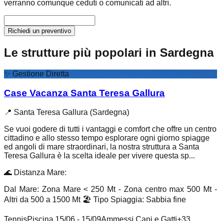
verranno comunque ceduti o comunicati ad altri.
Richiedi un preventivo
Le strutture più popolari in Sardegna
✨
Gestione Diretta
Case Vacanza Santa Teresa Gallura
📍
Santa Teresa Gallura (Sardegna)
Se vuoi godere di tutti i vantaggi e comfort che offre un centro
cittadino e allo stesso tempo esplorare ogni giorno spiagge
ed angoli di mare straordinari, la nostra struttura a Santa
Teresa Gallura è la scelta ideale per vivere questa sp...
🌊
Distanza Mare
:
Dal Mare: Zona Mare < 250 Mt - Zona centro max 500 Mt -
Altri da 500 a 1500 Mt
🏖️
Tipo Spiaggia
:
Sabbia fine
Tennis
Piscina 15/06 - 15/09
Ammessi Cani e Gatti
+
33