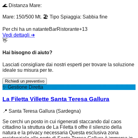
🌊
Distanza Mare
:
Mare: 150/500 Mt.
🏖️
Tipo Spiaggia
:
Sabbia fine
Per chi ha un natante
Bar
Ristorante
+
13
Vedi dettagli
➔
👋
Hai bisogno di aiuto?
Lasciati consigliare dai nostri esperti per trovare la soluzione
ideale su misura per te.
Richiedi un preventivo
✨
Gestione Diretta
La Filetta Villette Santa Teresa Gallura
📍
Santa Teresa Gallura (Sardegna)
Se cerchi un posto in cui rigenerati staccando dal caos
cittadino la struttura de La Filetta ti offre il silenzio della
natura e la privacy necessaria Questa esclusiva zona