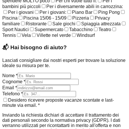
spendere MOLTO poco
Per chi vuole tutto lì:
Per i
bambini più piccoli
Per i diversamente abili in carrozzina:
Per i giovani
Per i giovani:
Piano Bar
Ping Pong
Piscina
Piscina 15/06 - 15/09
Pizzeria
Privacy
familiare
Ristorante
Sale giochi
Spiaggia attrezzata
Sport Nautici
Supermercato
Tabacchino
Teatro
Tennis
Vela
Villette nel verde
Windsurf
📬
Hai bisogno di aiuto?
Lasciati consigliare dai nostri esperti per trovare la soluzione
ideale su misura per te.
Nome *
Cognome *
Email *
Telefono *
Desidero ricevere proposte vacanze scontate e last-
minute via email. *
Inviando la richiesta dichiari di accettare il trattamento dei
dati personali secondo la normativa privacy (GDPR). I dati
verranno utilizzati per ricontattarti in merito all'offerta e non