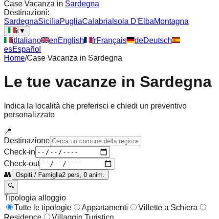
Case Vacanza in
Sardegna
Destinazioni:
Sardegna
Sicilia
Puglia
Calabria
Isola D'Elba
Montagna
it
▼
it
Italiano
en
English
fr
Français
de
Deutsch
es
Español
Home
/
Case Vacanza in
Sardegna
Le tue vacanze in
Sardegna
Indica la località che preferisci e chiedi un preventivo
personalizzato
📍
Destinazione
Check-in
Check-out
👥
Ospiti / Famiglia
2 pers, 0 anim.
🔍
Tipologia alloggio
Tutte le tipologie
Appartamenti
Villette a Schiera
Residence
Villaggio Turistico