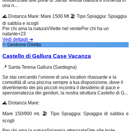
residenziale alle porte di Santa Teresa Gallura è immersa in
una n...
🌊
Distanza Mare
:
Mare 1500 Mt
🏖️
Tipo Spiaggia
:
Spiaggia
di sabbia e scogli
Per chi ama la natura
Villette nel verde
Per chi ha un
natante
+
23
Vedi dettagli
➔
✨
Gestione Diretta
Castello di Gallura Case Vacanza
📍
Santa Teresa Gallura (Sardegna)
Se stai cercando l'unione di una location rilassante e la
comodità di una piscina sempre a tua disposizione, dove il
divertimento dei più piccoli incontra il desiderio di pace e
spensieratezza dei genitori, la nostra struttura Castello di G...
🌊
Distanza Mare
:
Mare 150/900 mt.
🏖️
Tipo Spiaggia
:
Spiaggia di sabbia e
scogli
Per chi ama la natura
Spiaggia attrezzata
Gite alle Isole