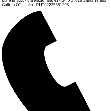
Mare In S.r.l. - Via Nazionale, 41-43-45 07028 Santa Teresa
Gallura OT - Italia - PI IT02225651203