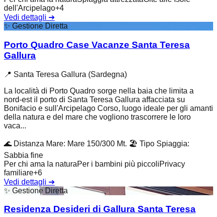
dell'Arcipelago
+
4
Vedi dettagli
➔
✨
Gestione Diretta
Porto Quadro Case Vacanze Santa Teresa
Gallura
📍
Santa Teresa Gallura (Sardegna)
La località di Porto Quadro sorge nella baia che limita a
nord-est il porto di Santa Teresa Gallura affacciata su
Bonifacio e sull'Arcipelago Corso, luogo ideale per gli amanti
della natura e del mare che vogliono trascorrere le loro
vaca...
🌊
Distanza Mare
:
Mare 150/300 Mt.
🏖️
Tipo Spiaggia
:
Sabbia fine
Per chi ama la natura
Per i bambini più piccoli
Privacy
familiare
+
6
Vedi dettagli
➔
✨
Gestione Diretta
Residenza Desideri di Gallura Santa Teresa