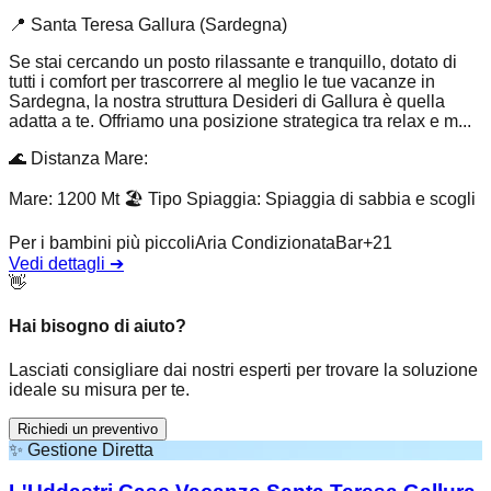
📍
Santa Teresa Gallura (Sardegna)
Se stai cercando un posto rilassante e tranquillo, dotato di
tutti i comfort per trascorrere al meglio le tue vacanze in
Sardegna, la nostra struttura Desideri di Gallura è quella
adatta a te. Offriamo una posizione strategica tra relax e m...
🌊
Distanza Mare
:
Mare: 1200 Mt
🏖️
Tipo Spiaggia
:
Spiaggia di sabbia e scogli
Per i bambini più piccoli
Aria Condizionata
Bar
+
21
Vedi dettagli
➔
👋
Hai bisogno di aiuto?
Lasciati consigliare dai nostri esperti per trovare la soluzione
ideale su misura per te.
Richiedi un preventivo
✨
Gestione Diretta