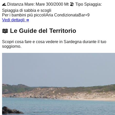
🌊
Distanza Mare
:
Mare 300/2000 Mt
🏖️
Tipo Spiaggia
:
Spiaggia di sabbia e scogli
Per i bambini più piccoli
Aria Condizionata
Bar
+
9
Vedi dettagli
➔
📖
Le Guide del Territorio
Scopri cosa fare e cosa vedere in Sardegna durante il tuo
soggiorno.