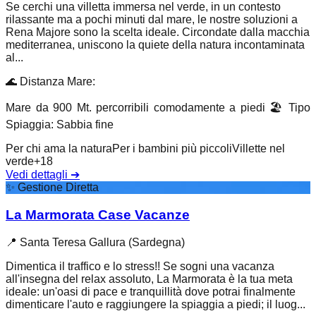
Se cerchi una villetta immersa nel verde, in un contesto
rilassante ma a pochi minuti dal mare, le nostre soluzioni a
Rena Majore sono la scelta ideale. Circondate dalla macchia
mediterranea, uniscono la quiete della natura incontaminata
al...
🌊
Distanza Mare
:
Mare da 900 Mt. percorribili comodamente a piedi
🏖️
Tipo
Spiaggia
:
Sabbia fine
Per chi ama la natura
Per i bambini più piccoli
Villette nel
verde
+
18
Vedi dettagli
➔
✨
Gestione Diretta
La Marmorata Case Vacanze
📍
Santa Teresa Gallura (Sardegna)
Dimentica il traffico e lo stress!! Se sogni una vacanza
all'insegna del relax assoluto, La Marmorata è la tua meta
ideale: un'oasi di pace e tranquillità dove potrai finalmente
dimenticare l'auto e raggiungere la spiaggia a piedi; il luog...