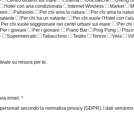
o
Centro urbano sul mare
Cinema
Discoteche
Diving c
Hotel con aria condizionata
Internet Wireless
Market
M
moni
Pallavolo
Per chi ama la natura
Per chi ama la natura
natante
Per chi ha un natante:
Per chi vuole l'Hotel con l'ar
Per chi vuole soggiornare nei centri urbani sul mare:
Per chi
Per i giovani
Per i giovani:
Piano Bar
Ping Pong
Pisci
i
Supermercato
Tabacchino
Teatro
Tennis
Vela
Vil
ideale su misura per te.
ia email. *
i personali secondo la normativa privacy (GDPR). I dati verranno ut