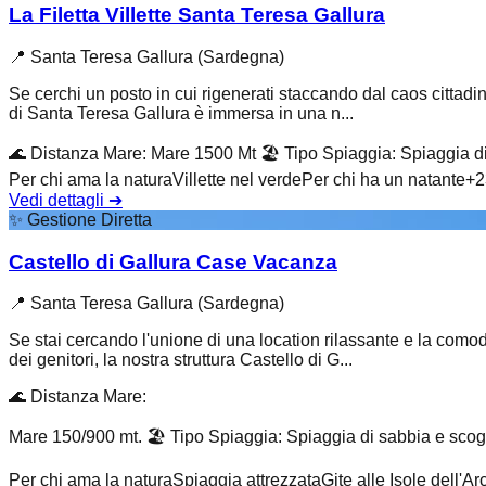
La Filetta Villette Santa Teresa Gallura
📍
Santa Teresa Gallura (Sardegna)
Se cerchi un posto in cui rigenerati staccando dal caos cittadino
di Santa Teresa Gallura è immersa in una n...
🌊
Distanza Mare
:
Mare 1500 Mt
🏖️
Tipo Spiaggia
:
Spiaggia di
Per chi ama la natura
Villette nel verde
Per chi ha un natante
+
2
Vedi dettagli
➔
✨
Gestione Diretta
Castello di Gallura Case Vacanza
📍
Santa Teresa Gallura (Sardegna)
Se stai cercando l'unione di una location rilassante e la comod
dei genitori, la nostra struttura Castello di G...
🌊
Distanza Mare
:
Mare 150/900 mt.
🏖️
Tipo Spiaggia
:
Spiaggia di sabbia e scog
Per chi ama la natura
Spiaggia attrezzata
Gite alle Isole dell'A