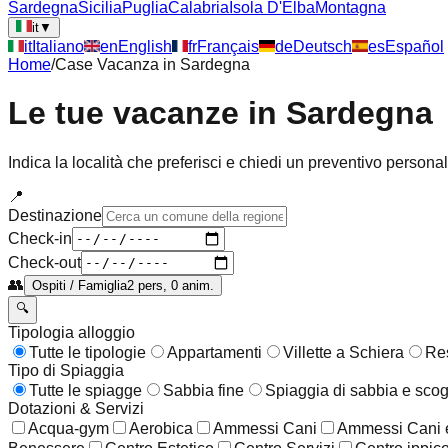
Sardegna
Sicilia
Puglia
Calabria
Isola D'Elba
Montagna
it
▼
it
Italiano
en
English
fr
Français
de
Deutsch
es
Español
Home
/
Case Vacanza in
Sardegna
Le tue vacanze in
Sardegna
Indica la località che preferisci e chiedi un preventivo persona
📍
Destinazione
Check-in
Check-out
👥
Ospiti / Famiglia
2 pers, 0 anim.
🔍
Tipologia alloggio
Tutte le tipologie
Appartamenti
Villette a Schiera
Re
Tipo di Spiaggia
Tutte le spiagge
Sabbia fine
Spiaggia di sabbia e scog
Dotazioni & Servizi
Acqua-gym
Aerobica
Ammessi Cani
Ammessi Cani e