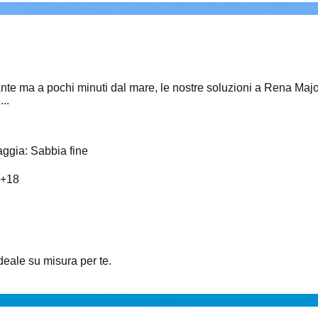
sante ma a pochi minuti dal mare, le nostre soluzioni a Rena Maj
..
aggia
:
Sabbia fine
+
18
ideale su misura per te.