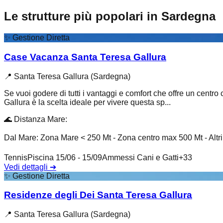
Le strutture più popolari in Sardegna
✨
Gestione Diretta
Case Vacanza Santa Teresa Gallura
📍
Santa Teresa Gallura (Sardegna)
Se vuoi godere di tutti i vantaggi e comfort che offre un centro
Gallura è la scelta ideale per vivere questa sp...
🌊
Distanza Mare
:
Dal Mare: Zona Mare < 250 Mt - Zona centro max 500 Mt - Altr
Tennis
Piscina 15/06 - 15/09
Ammessi Cani e Gatti
+
33
Vedi dettagli
➔
✨
Gestione Diretta
Residenze degli Dei Santa Teresa Gallura
📍
Santa Teresa Gallura (Sardegna)