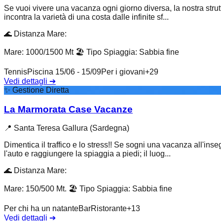
Se vuoi vivere una vacanza ogni giorno diversa, la nostra strutt
incontra la varietà di una costa dalle infinite sf...
🌊
Distanza Mare
:
Mare: 1000/1500 Mt
🏖️
Tipo Spiaggia
:
Sabbia fine
Tennis
Piscina 15/06 - 15/09
Per i giovani
+
29
Vedi dettagli
➔
✨
Gestione Diretta
La Marmorata Case Vacanze
📍
Santa Teresa Gallura (Sardegna)
Dimentica il traffico e lo stress!! Se sogni una vacanza all'ins
l'auto e raggiungere la spiaggia a piedi; il luog...
🌊
Distanza Mare
:
Mare: 150/500 Mt.
🏖️
Tipo Spiaggia
:
Sabbia fine
Per chi ha un natante
Bar
Ristorante
+
13
Vedi dettagli
➔