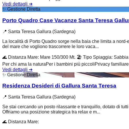
Vedi dettagli
➔
✨
Gestione Diretta
Porto Quadro Case Vacanze Santa Teresa Gallu
📍
Santa Teresa Gallura (Sardegna)
La località di Porto Quadro sorge nella baia che limita a nord-e
del mare che vogliono trascorrere le loro vaca...
🌊
Distanza Mare
:
Mare 150/300 Mt.
🏖️
Tipo Spiaggia
:
Sabbia 
Per chi ama la natura
Per i bambini più piccoli
Privacy familiare
Vedi dettagli
➔
✨
Gestione Diretta
Residenza Desideri di Gallura Santa Teresa
📍
Santa Teresa Gallura (Sardegna)
Se stai cercando un posto rilassante e tranquillo, dotato di tutt
Offriamo una posizione strategica tra relax e m...
🌊
Distanza Mare
: