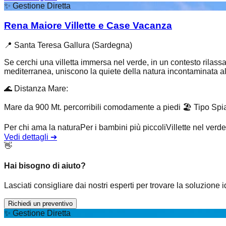
✨
Gestione Diretta
Rena Maiore Villette e Case Vacanza
📍
Santa Teresa Gallura (Sardegna)
Se cerchi una villetta immersa nel verde, in un contesto rilas
mediterranea, uniscono la quiete della natura incontaminata al.
🌊
Distanza Mare
:
Mare da 900 Mt. percorribili comodamente a piedi
🏖️
Tipo Spi
Per chi ama la natura
Per i bambini più piccoli
Villette nel verde
Vedi dettagli
➔
👋
Hai bisogno di aiuto?
Lasciati consigliare dai nostri esperti per trovare la soluzione 
Richiedi un preventivo
✨
Gestione Diretta