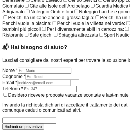
Benessere
Centro Estetico
Centro Servizi
Centro ippic
Giornalaio
Gite alle Isole dell'Arcipelago
Guardia Medica
Artigianato
Noleggio Ombrelloni
Noleggio barche e gom
Per chi ha un cane anche di grossa taglia:
Per chi ha un 
Per chi vuole la piscina:
Per chi vuole la villetta nel verde:
bambini più piccoli
Per i diversamente abili in carrozzina:
Ristorante
Sale giochi
Spiaggia attrezzata
Sport Nautic
📬
Hai bisogno di aiuto?
Lasciati consigliare dai nostri esperti per trovare la soluzione 
Nome *
Cognome *
Email *
Telefono *
Desidero ricevere proposte vacanze scontate e last-minute v
Inviando la richiesta dichiari di accettare il trattamento dei dat
comunque ceduti o comunicati ad altri.
Richiedi un preventivo