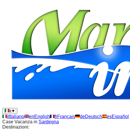
it
▼
it
Italiano
en
English
fr
Français
de
Deutsch
es
Español
Case Vacanza in
Sardegna
Destinazioni: