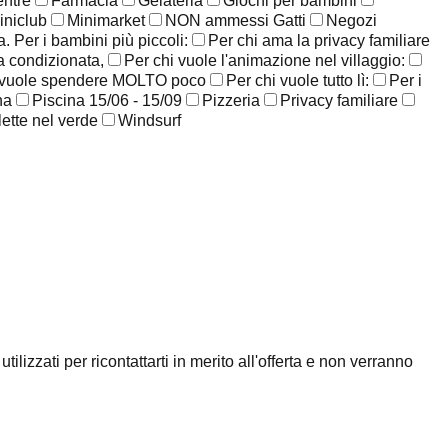
entre
Farmacia
Gelateria
Giochi per bambini
iniclub
Minimarket
NON ammessi Gatti
Negozi
. Per i bambini più piccoli:
Per chi ama la privacy familiare
ia condizionata,
Per chi vuole l'animazione nel villaggio:
 vuole spendere MOLTO poco
Per chi vuole tutto lì:
Per i
na
Piscina 15/06 - 15/09
Pizzeria
Privacy familiare
lette nel verde
Windsurf
ilizzati per ricontattarti in merito all'offerta e non verranno