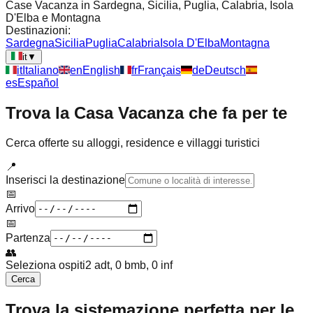
Case Vacanza in Sardegna, Sicilia, Puglia, Calabria, Isola
D'Elba e Montagna
Destinazioni:
Sardegna
Sicilia
Puglia
Calabria
Isola D'Elba
Montagna
it
▼
it
Italiano
en
English
fr
Français
de
Deutsch
es
Español
Trova la Casa Vacanza che fa per te
Cerca offerte su alloggi, residence e villaggi turistici
📍
Inserisci la destinazione
📅
Arrivo
📅
Partenza
👥
Seleziona ospiti
2 adt, 0 bmb, 0 inf
Cerca
Trova la sistemazione perfetta per le