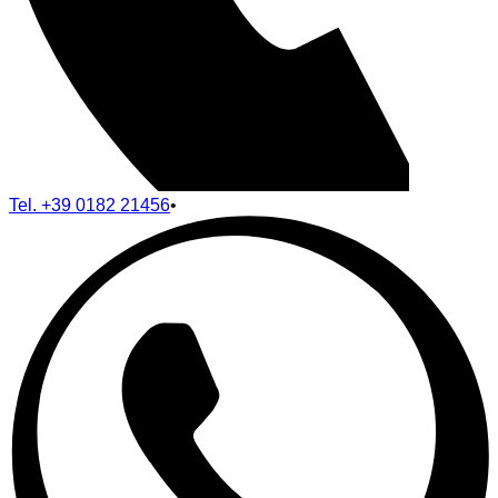
Tel.
+39 0182 21456
•