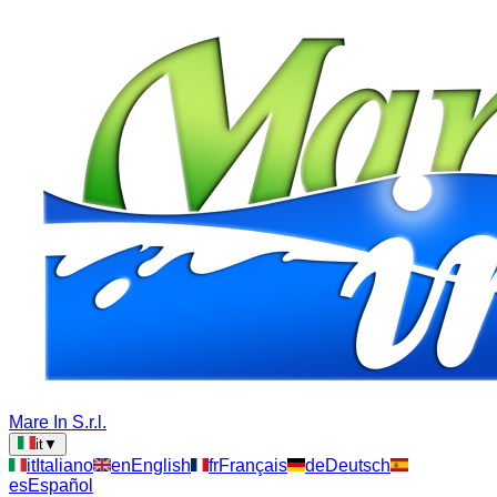
Mare In S.r.l.
it
▼
it
Italiano
en
English
fr
Français
de
Deutsch
es
Español