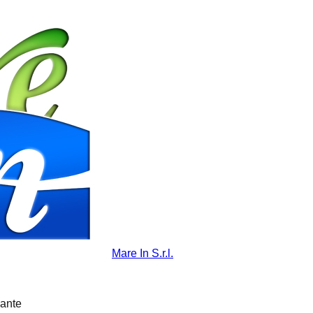
Mare In S.r.l.
vante