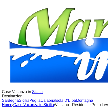
Case Vacanza in
Sicilia
Destinazioni:
Sardegna
Sicilia
Puglia
Calabria
Isola D'Elba
Montagna
Home
/
Case Vacanza in
Sicilia
/
Vulcano - Residence Porto Le