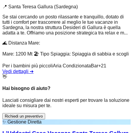
📍
Santa Teresa Gallura (Sardegna)
Se stai cercando un posto rilassante e tranquillo, dotato di
tutti i comfort per trascorrere al meglio le tue vacanze in
Sardegna, la nostra struttura Desideri di Gallura è quella
adatta a te. Offriamo una posizione strategica tra relax e m...
🌊
Distanza Mare
:
Mare: 1200 Mt
🏖️
Tipo Spiaggia
:
Spiaggia di sabbia e scogli
Per i bambini più piccoli
Aria Condizionata
Bar
+
21
Vedi dettagli
➔
👋
Hai bisogno di aiuto?
Lasciati consigliare dai nostri esperti per trovare la soluzione
ideale su misura per te.
Richiedi un preventivo
✨
Gestione Diretta