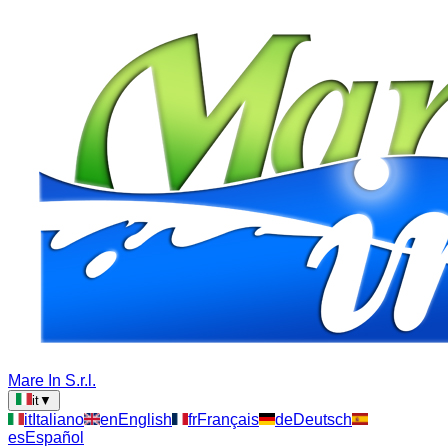
Mare In S.r.l.
it
▼
it
Italiano
en
English
fr
Français
de
Deutsch
es
Español