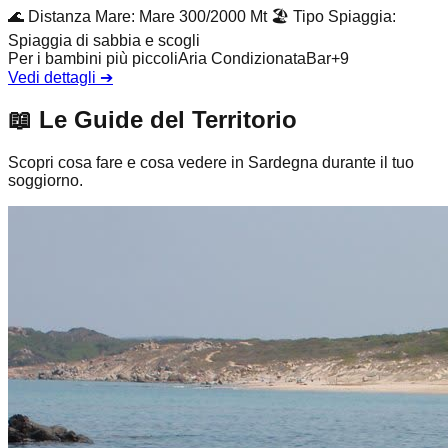
🌊
Distanza Mare
:
Mare 300/2000 Mt
🏖️
Tipo Spiaggia
:
Spiaggia di sabbia e scogli
Per i bambini più piccoli
Aria Condizionata
Bar
+
9
Vedi dettagli
➔
📖
Le Guide del Territorio
Scopri cosa fare e cosa vedere in Sardegna durante il tuo
soggiorno.