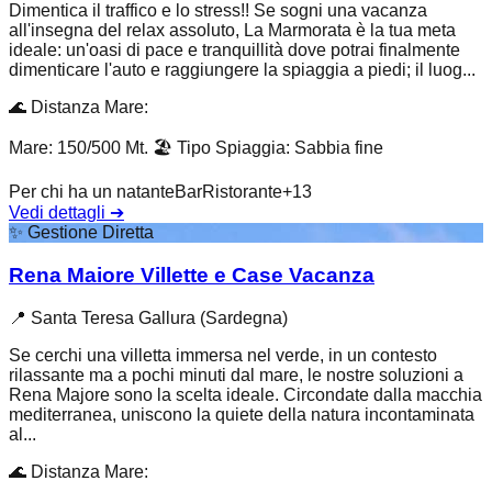
Dimentica il traffico e lo stress!! Se sogni una vacanza
all'insegna del relax assoluto, La Marmorata è la tua meta
ideale: un'oasi di pace e tranquillità dove potrai finalmente
dimenticare l'auto e raggiungere la spiaggia a piedi; il luog...
🌊
Distanza Mare
:
Mare: 150/500 Mt.
🏖️
Tipo Spiaggia
:
Sabbia fine
Per chi ha un natante
Bar
Ristorante
+
13
Vedi dettagli
➔
✨
Gestione Diretta
Rena Maiore Villette e Case Vacanza
📍
Santa Teresa Gallura (Sardegna)
Se cerchi una villetta immersa nel verde, in un contesto
rilassante ma a pochi minuti dal mare, le nostre soluzioni a
Rena Majore sono la scelta ideale. Circondate dalla macchia
mediterranea, uniscono la quiete della natura incontaminata
al...
🌊
Distanza Mare
: