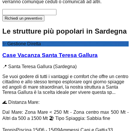
verranno comunque ceduti o comunicati ad altri.
Richiedi un preventivo
Le strutture più popolari in Sardegna
✨
Gestione Diretta
Case Vacanza Santa Teresa Gallura
📍
Santa Teresa Gallura (Sardegna)
Se vuoi godere di tutti i vantaggi e comfort che offre un centro
cittadino e allo stesso tempo esplorare ogni giorno spiagge
ed angoli di mare straordinari, la nostra struttura a Santa
Teresa Gallura è la scelta ideale per vivere questa sp...
🌊
Distanza Mare
:
Dal Mare: Zona Mare < 250 Mt - Zona centro max 500 Mt -
Altri da 500 a 1500 Mt
🏖️
Tipo Spiaggia
:
Sabbia fine
Tennis
Piscina 15/06 - 15/09
Ammessi Cani e Gatti
+
33