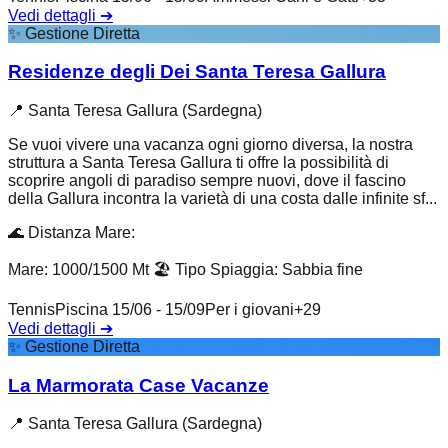
Vedi dettagli
➔
✨
Gestione Diretta
Residenze degli Dei Santa Teresa Gallura
📍
Santa Teresa Gallura (Sardegna)
Se vuoi vivere una vacanza ogni giorno diversa, la nostra
struttura a Santa Teresa Gallura ti offre la possibilità di
scoprire angoli di paradiso sempre nuovi, dove il fascino
della Gallura incontra la varietà di una costa dalle infinite sf...
🌊
Distanza Mare
:
Mare: 1000/1500 Mt
🏖️
Tipo Spiaggia
:
Sabbia fine
Tennis
Piscina 15/06 - 15/09
Per i giovani
+
29
Vedi dettagli
➔
✨
Gestione Diretta
La Marmorata Case Vacanze
📍
Santa Teresa Gallura (Sardegna)