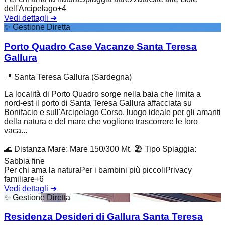
dell'Arcipelago
+
4
Vedi dettagli
➔
✨
Gestione Diretta
Porto Quadro Case Vacanze Santa Teresa
Gallura
📍
Santa Teresa Gallura (Sardegna)
La località di Porto Quadro sorge nella baia che limita a
nord-est il porto di Santa Teresa Gallura affacciata su
Bonifacio e sull'Arcipelago Corso, luogo ideale per gli amanti
della natura e del mare che vogliono trascorrere le loro
vaca...
🌊
Distanza Mare
:
Mare 150/300 Mt.
🏖️
Tipo Spiaggia
:
Sabbia fine
Per chi ama la natura
Per i bambini più piccoli
Privacy
familiare
+
6
Vedi dettagli
➔
✨
Gestione Diretta
Residenza Desideri di Gallura Santa Teresa