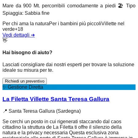
Mare da 900 Mt. percorribili comodamente a piedi
🏖️
Tipo
Spiaggia
:
Sabbia fine
Per chi ama la natura
Per i bambini più piccoli
Villette nel
verde
+
18
Vedi dettagli
➔
👋
Hai bisogno di aiuto?
Lasciati consigliare dai nostri esperti per trovare la soluzione
ideale su misura per te.
Richiedi un preventivo
✨
Gestione Diretta
La Filetta Villette Santa Teresa Gallura
📍
Santa Teresa Gallura (Sardegna)
Se cerchi un posto in cui rigenerati staccando dal caos
cittadino la struttura de La Filetta ti offre il silenzio della
natura e la privacy necessaria Questa esclusiva zona