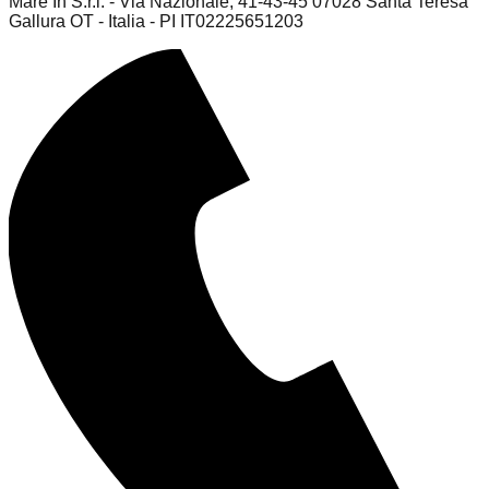
Mare In S.r.l. - Via Nazionale, 41-43-45 07028 Santa Teresa
Gallura OT - Italia - PI IT02225651203