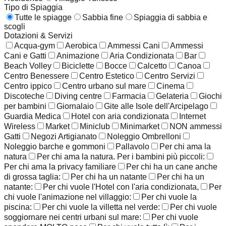
Tipo di Spiaggia
Tutte le spiagge
Sabbia fine
Spiaggia di sabbia e
scogli
Dotazioni & Servizi
Acqua-gym
Aerobica
Ammessi Cani
Ammessi
Cani e Gatti
Animazione
Aria Condizionata
Bar
Beach Volley
Biciclette
Bocce
Calcetto
Canoa
Centro Benessere
Centro Estetico
Centro Servizi
Centro ippico
Centro urbano sul mare
Cinema
Discoteche
Diving centre
Farmacia
Gelateria
Giochi
per bambini
Giornalaio
Gite alle Isole dell'Arcipelago
Guardia Medica
Hotel con aria condizionata
Internet
Wireless
Market
Miniclub
Minimarket
NON ammessi
Gatti
Negozi Artigianato
Noleggio Ombrelloni
Noleggio barche e gommoni
Pallavolo
Per chi ama la
natura
Per chi ama la natura. Per i bambini più piccoli:
Per chi ama la privacy familiare
Per chi ha un cane anche
di grossa taglia:
Per chi ha un natante
Per chi ha un
natante:
Per chi vuole l'Hotel con l'aria condizionata,
Per
chi vuole l'animazione nel villaggio:
Per chi vuole la
piscina:
Per chi vuole la villetta nel verde:
Per chi vuole
soggiornare nei centri urbani sul mare:
Per chi vuole