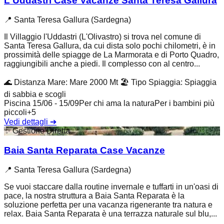
L'Uddastri Case Vacanze Santa Teresa Gallura
📍
Santa Teresa Gallura (Sardegna)
Il Villaggio l'Uddastri (L'Olivastro) si trova nel comune di
Santa Teresa Gallura, da cui dista solo pochi chilometri, è in
prossimità delle spiagge de La Marmorata e di Porto Quadro,
raggiungibili anche a piedi. Il complesso con al centro...
🌊
Distanza Mare
:
Mare 2000 Mt
🏖️
Tipo Spiaggia
:
Spiaggia
di sabbia e scogli
Piscina 15/06 - 15/09
Per chi ama la natura
Per i bambini più
piccoli
+
5
Vedi dettagli
➔
✨
Gestione Diretta
Baia Santa Reparata Case Vacanze
📍
Santa Teresa Gallura (Sardegna)
Se vuoi staccare dalla routine invernale e tuffarti in un'oasi di
pace, la nostra struttura a Baia Santa Reparata è la
soluzione perfetta per una vacanza rigenerante tra natura e
relax. Baia Santa Reparata è una terrazza naturale sul blu,...