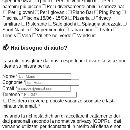
spendere MOLTO poco
Per chi vuole tutto lì:
Per i
bambini più piccoli
Per i diversamente abili in carrozzina:
Per i giovani
Per i giovani:
Piano Bar
Ping Pong
Piscina
Piscina 15/06 - 15/09
Pizzeria
Privacy
familiare
Ristorante
Sale giochi
Spiaggia attrezzata
Sport Nautici
Supermercato
Tabacchino
Teatro
Tennis
Vela
Villette nel verde
Windsurf
📬
Hai bisogno di aiuto?
Lasciati consigliare dai nostri esperti per trovare la soluzione
ideale su misura per te.
Nome *
Cognome *
Email *
Telefono *
Desidero ricevere proposte vacanze scontate e last-
minute via email. *
Inviando la richiesta dichiari di accettare il trattamento dei
dati personali secondo la normativa privacy (GDPR). I dati
verranno utilizzati per ricontattarti in merito all'offerta e non