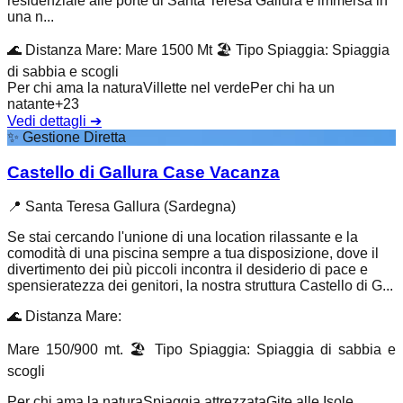
residenziale alle porte di Santa Teresa Gallura è immersa in
una n...
🌊
Distanza Mare
:
Mare 1500 Mt
🏖️
Tipo Spiaggia
:
Spiaggia
di sabbia e scogli
Per chi ama la natura
Villette nel verde
Per chi ha un
natante
+
23
Vedi dettagli
➔
✨
Gestione Diretta
Castello di Gallura Case Vacanza
📍
Santa Teresa Gallura (Sardegna)
Se stai cercando l'unione di una location rilassante e la
comodità di una piscina sempre a tua disposizione, dove il
divertimento dei più piccoli incontra il desiderio di pace e
spensieratezza dei genitori, la nostra struttura Castello di G...
🌊
Distanza Mare
:
Mare 150/900 mt.
🏖️
Tipo Spiaggia
:
Spiaggia di sabbia e
scogli
Per chi ama la natura
Spiaggia attrezzata
Gite alle Isole