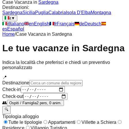
Case Vacanza in
Sardegna
Destinazioni:
Sardegna
Sicilia
Puglia
Calabria
Isola D'Elba
Montagna
it
▼
it
Italiano
en
English
fr
Français
de
Deutsch
es
Español
Home
/
Case Vacanza in
Sardegna
Le tue vacanze in
Sardegna
Indica la località che preferisci e chiedi un preventivo
personalizzato
📍
Destinazione
Check-in
Check-out
👥
Ospiti / Famiglia
2 pers, 0 anim.
🔍
Tipologia alloggio
Tutte le tipologie
Appartamenti
Villette a Schiera
Residence
Villaggio Turistico