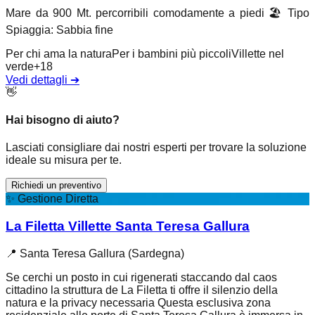
Mare da 900 Mt. percorribili comodamente a piedi
🏖️
Tipo
Spiaggia
:
Sabbia fine
Per chi ama la natura
Per i bambini più piccoli
Villette nel
verde
+
18
Vedi dettagli
➔
👋
Hai bisogno di aiuto?
Lasciati consigliare dai nostri esperti per trovare la soluzione
ideale su misura per te.
Richiedi un preventivo
✨
Gestione Diretta
La Filetta Villette Santa Teresa Gallura
📍
Santa Teresa Gallura (Sardegna)
Se cerchi un posto in cui rigenerati staccando dal caos
cittadino la struttura de La Filetta ti offre il silenzio della
natura e la privacy necessaria Questa esclusiva zona