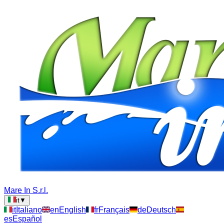
Mare In S.r.l.
it
▼
it
Italiano
en
English
fr
Français
de
Deutsch
es
Español