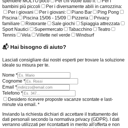
spendere MOLTO poco
Per chi vuole tutto lì:
Per i
bambini più piccoli
Per i diversamente abili in carrozzina:
Per i giovani
Per i giovani:
Piano Bar
Ping Pong
Piscina
Piscina 15/06 - 15/09
Pizzeria
Privacy
familiare
Ristorante
Sale giochi
Spiaggia attrezzata
Sport Nautici
Supermercato
Tabacchino
Teatro
Tennis
Vela
Villette nel verde
Windsurf
📬
Hai bisogno di aiuto?
Lasciati consigliare dai nostri esperti per trovare la soluzione
ideale su misura per te.
Nome *
Cognome *
Email *
Telefono *
Desidero ricevere proposte vacanze scontate e last-
minute via email. *
Inviando la richiesta dichiari di accettare il trattamento dei
dati personali secondo la normativa privacy (GDPR). I dati
verranno utilizzati per ricontattarti in merito all'offerta e non