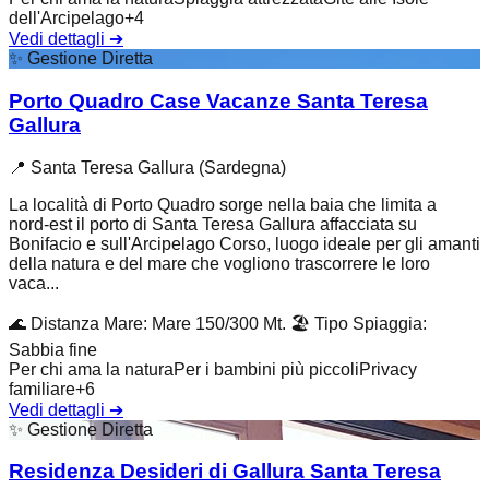
dell'Arcipelago
+
4
Vedi dettagli
➔
✨
Gestione Diretta
Porto Quadro Case Vacanze Santa Teresa
Gallura
📍
Santa Teresa Gallura (Sardegna)
La località di Porto Quadro sorge nella baia che limita a
nord-est il porto di Santa Teresa Gallura affacciata su
Bonifacio e sull'Arcipelago Corso, luogo ideale per gli amanti
della natura e del mare che vogliono trascorrere le loro
vaca...
🌊
Distanza Mare
:
Mare 150/300 Mt.
🏖️
Tipo Spiaggia
:
Sabbia fine
Per chi ama la natura
Per i bambini più piccoli
Privacy
familiare
+
6
Vedi dettagli
➔
✨
Gestione Diretta
Residenza Desideri di Gallura Santa Teresa