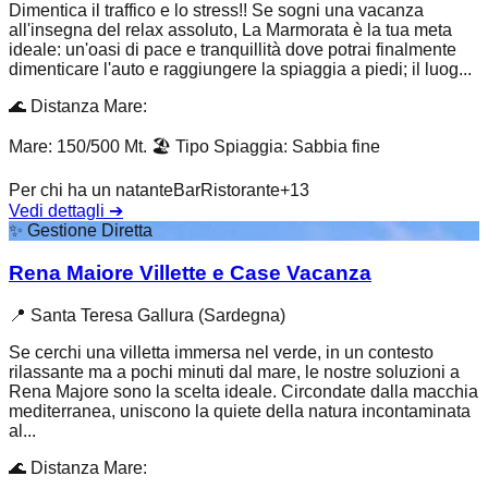
Dimentica il traffico e lo stress!! Se sogni una vacanza
all'insegna del relax assoluto, La Marmorata è la tua meta
ideale: un'oasi di pace e tranquillità dove potrai finalmente
dimenticare l'auto e raggiungere la spiaggia a piedi; il luog...
🌊
Distanza Mare
:
Mare: 150/500 Mt.
🏖️
Tipo Spiaggia
:
Sabbia fine
Per chi ha un natante
Bar
Ristorante
+
13
Vedi dettagli
➔
✨
Gestione Diretta
Rena Maiore Villette e Case Vacanza
📍
Santa Teresa Gallura (Sardegna)
Se cerchi una villetta immersa nel verde, in un contesto
rilassante ma a pochi minuti dal mare, le nostre soluzioni a
Rena Majore sono la scelta ideale. Circondate dalla macchia
mediterranea, uniscono la quiete della natura incontaminata
al...
🌊
Distanza Mare
: