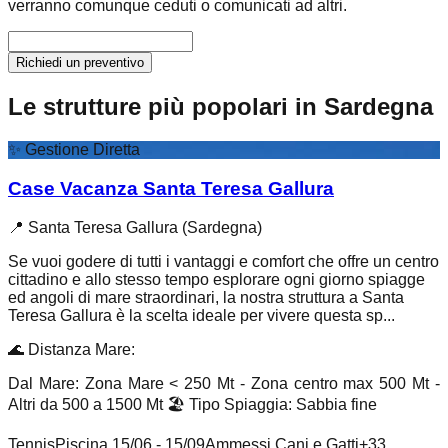
verranno comunque ceduti o comunicati ad altri.
Richiedi un preventivo
Le strutture più popolari in Sardegna
✨
Gestione Diretta
Case Vacanza Santa Teresa Gallura
📍
Santa Teresa Gallura (Sardegna)
Se vuoi godere di tutti i vantaggi e comfort che offre un centro
cittadino e allo stesso tempo esplorare ogni giorno spiagge
ed angoli di mare straordinari, la nostra struttura a Santa
Teresa Gallura è la scelta ideale per vivere questa sp...
🌊
Distanza Mare
:
Dal Mare: Zona Mare < 250 Mt - Zona centro max 500 Mt -
Altri da 500 a 1500 Mt
🏖️
Tipo Spiaggia
:
Sabbia fine
Tennis
Piscina 15/06 - 15/09
Ammessi Cani e Gatti
+
33