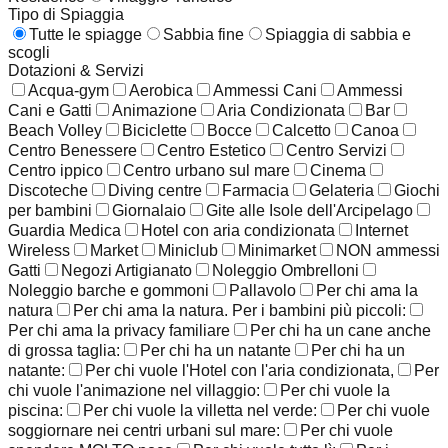
Tipo di Spiaggia
Tutte le spiagge
Sabbia fine
Spiaggia di sabbia e
scogli
Dotazioni & Servizi
Acqua-gym
Aerobica
Ammessi Cani
Ammessi
Cani e Gatti
Animazione
Aria Condizionata
Bar
Beach Volley
Biciclette
Bocce
Calcetto
Canoa
Centro Benessere
Centro Estetico
Centro Servizi
Centro ippico
Centro urbano sul mare
Cinema
Discoteche
Diving centre
Farmacia
Gelateria
Giochi
per bambini
Giornalaio
Gite alle Isole dell'Arcipelago
Guardia Medica
Hotel con aria condizionata
Internet
Wireless
Market
Miniclub
Minimarket
NON ammessi
Gatti
Negozi Artigianato
Noleggio Ombrelloni
Noleggio barche e gommoni
Pallavolo
Per chi ama la
natura
Per chi ama la natura. Per i bambini più piccoli:
Per chi ama la privacy familiare
Per chi ha un cane anche
di grossa taglia:
Per chi ha un natante
Per chi ha un
natante:
Per chi vuole l'Hotel con l'aria condizionata,
Per
chi vuole l'animazione nel villaggio:
Per chi vuole la
piscina:
Per chi vuole la villetta nel verde:
Per chi vuole
soggiornare nei centri urbani sul mare:
Per chi vuole