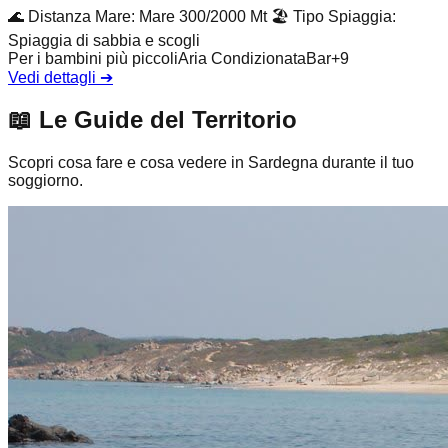
🌊
Distanza Mare
:
Mare 300/2000 Mt
🏖️
Tipo Spiaggia
:
Spiaggia di sabbia e scogli
Per i bambini più piccoli
Aria Condizionata
Bar
+
9
Vedi dettagli
➔
📖
Le Guide del Territorio
Scopri cosa fare e cosa vedere in Sardegna durante il tuo
soggiorno.