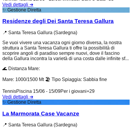
Vedi dettagli
➔
✨
Gestione Diretta
Residenze degli Dei Santa Teresa Gallura
📍
Santa Teresa Gallura (Sardegna)
Se vuoi vivere una vacanza ogni giorno diversa, la nostra
struttura a Santa Teresa Gallura ti offre la possibilità di
scoprire angoli di paradiso sempre nuovi, dove il fascino
della Gallura incontra la varietà di una costa dalle infinite sf...
🌊
Distanza Mare
:
Mare: 1000/1500 Mt
🏖️
Tipo Spiaggia
:
Sabbia fine
Tennis
Piscina 15/06 - 15/09
Per i giovani
+
29
Vedi dettagli
➔
✨
Gestione Diretta
La Marmorata Case Vacanze
📍
Santa Teresa Gallura (Sardegna)