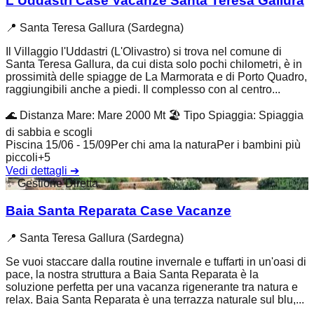
L'Uddastri Case Vacanze Santa Teresa Gallura
📍
Santa Teresa Gallura (Sardegna)
Il Villaggio l'Uddastri (L'Olivastro) si trova nel comune di
Santa Teresa Gallura, da cui dista solo pochi chilometri, è in
prossimità delle spiagge de La Marmorata e di Porto Quadro,
raggiungibili anche a piedi. Il complesso con al centro...
🌊
Distanza Mare
:
Mare 2000 Mt
🏖️
Tipo Spiaggia
:
Spiaggia
di sabbia e scogli
Piscina 15/06 - 15/09
Per chi ama la natura
Per i bambini più
piccoli
+
5
Vedi dettagli
➔
✨
Gestione Diretta
Baia Santa Reparata Case Vacanze
📍
Santa Teresa Gallura (Sardegna)
Se vuoi staccare dalla routine invernale e tuffarti in un'oasi di
pace, la nostra struttura a Baia Santa Reparata è la
soluzione perfetta per una vacanza rigenerante tra natura e
relax. Baia Santa Reparata è una terrazza naturale sul blu,...