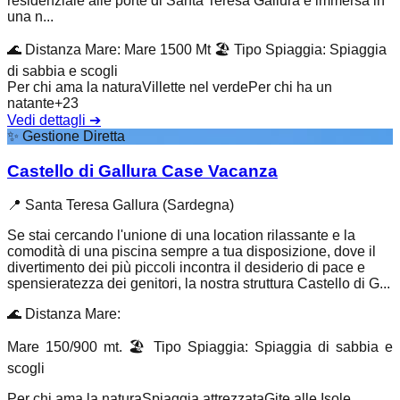
residenziale alle porte di Santa Teresa Gallura è immersa in
una n...
🌊
Distanza Mare
:
Mare 1500 Mt
🏖️
Tipo Spiaggia
:
Spiaggia
di sabbia e scogli
Per chi ama la natura
Villette nel verde
Per chi ha un
natante
+
23
Vedi dettagli
➔
✨
Gestione Diretta
Castello di Gallura Case Vacanza
📍
Santa Teresa Gallura (Sardegna)
Se stai cercando l'unione di una location rilassante e la
comodità di una piscina sempre a tua disposizione, dove il
divertimento dei più piccoli incontra il desiderio di pace e
spensieratezza dei genitori, la nostra struttura Castello di G...
🌊
Distanza Mare
:
Mare 150/900 mt.
🏖️
Tipo Spiaggia
:
Spiaggia di sabbia e
scogli
Per chi ama la natura
Spiaggia attrezzata
Gite alle Isole