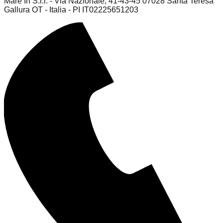
Mare In S.r.l. - Via Nazionale, 41-43-45 07028 Santa Teresa
Gallura OT - Italia - PI IT02225651203