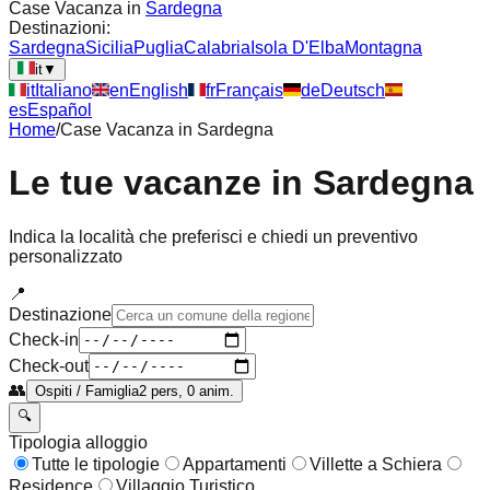
Case Vacanza in
Sardegna
Destinazioni:
Sardegna
Sicilia
Puglia
Calabria
Isola D'Elba
Montagna
it
▼
it
Italiano
en
English
fr
Français
de
Deutsch
es
Español
Home
/
Case Vacanza in
Sardegna
Le tue vacanze in
Sardegna
Indica la località che preferisci e chiedi un preventivo
personalizzato
📍
Destinazione
Check-in
Check-out
👥
Ospiti / Famiglia
2 pers, 0 anim.
🔍
Tipologia alloggio
Tutte le tipologie
Appartamenti
Villette a Schiera
Residence
Villaggio Turistico