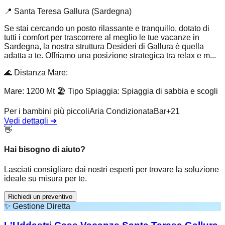
📍
Santa Teresa Gallura (Sardegna)
Se stai cercando un posto rilassante e tranquillo, dotato di
tutti i comfort per trascorrere al meglio le tue vacanze in
Sardegna, la nostra struttura Desideri di Gallura è quella
adatta a te. Offriamo una posizione strategica tra relax e m...
🌊
Distanza Mare
:
Mare: 1200 Mt
🏖️
Tipo Spiaggia
:
Spiaggia di sabbia e scogli
Per i bambini più piccoli
Aria Condizionata
Bar
+
21
Vedi dettagli
➔
👋
Hai bisogno di aiuto?
Lasciati consigliare dai nostri esperti per trovare la soluzione
ideale su misura per te.
Richiedi un preventivo
✨
Gestione Diretta