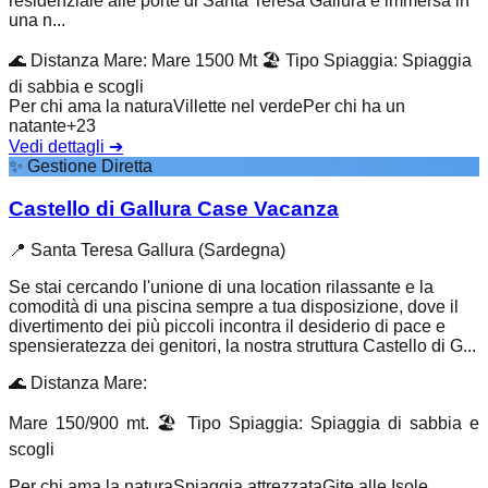
residenziale alle porte di Santa Teresa Gallura è immersa in
una n...
🌊
Distanza Mare
:
Mare 1500 Mt
🏖️
Tipo Spiaggia
:
Spiaggia
di sabbia e scogli
Per chi ama la natura
Villette nel verde
Per chi ha un
natante
+
23
Vedi dettagli
➔
✨
Gestione Diretta
Castello di Gallura Case Vacanza
📍
Santa Teresa Gallura (Sardegna)
Se stai cercando l'unione di una location rilassante e la
comodità di una piscina sempre a tua disposizione, dove il
divertimento dei più piccoli incontra il desiderio di pace e
spensieratezza dei genitori, la nostra struttura Castello di G...
🌊
Distanza Mare
:
Mare 150/900 mt.
🏖️
Tipo Spiaggia
:
Spiaggia di sabbia e
scogli
Per chi ama la natura
Spiaggia attrezzata
Gite alle Isole