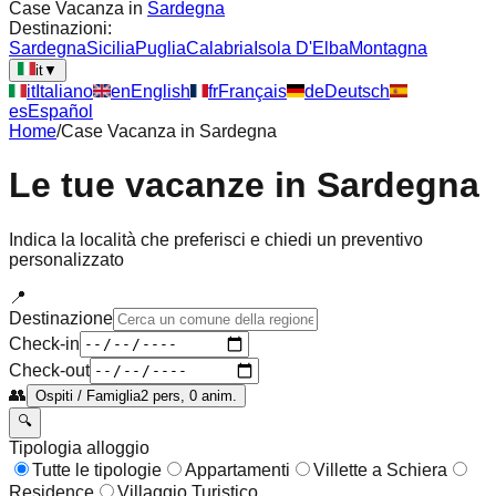
Case Vacanza in
Sardegna
Destinazioni:
Sardegna
Sicilia
Puglia
Calabria
Isola D'Elba
Montagna
it
▼
it
Italiano
en
English
fr
Français
de
Deutsch
es
Español
Home
/
Case Vacanza in
Sardegna
Le tue vacanze in
Sardegna
Indica la località che preferisci e chiedi un preventivo
personalizzato
📍
Destinazione
Check-in
Check-out
👥
Ospiti / Famiglia
2 pers, 0 anim.
🔍
Tipologia alloggio
Tutte le tipologie
Appartamenti
Villette a Schiera
Residence
Villaggio Turistico