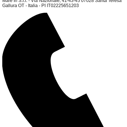
Mare In S.r.l. - Via Nazionale, 41-43-45 07028 Santa Teresa
Gallura OT - Italia - PI IT02225651203