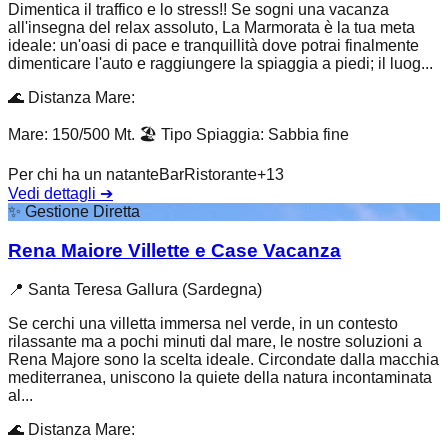
Dimentica il traffico e lo stress!! Se sogni una vacanza
all'insegna del relax assoluto, La Marmorata è la tua meta
ideale: un'oasi di pace e tranquillità dove potrai finalmente
dimenticare l'auto e raggiungere la spiaggia a piedi; il luog...
🌊
Distanza Mare
:
Mare: 150/500 Mt.
🏖️
Tipo Spiaggia
:
Sabbia fine
Per chi ha un natante
Bar
Ristorante
+
13
Vedi dettagli
➔
✨
Gestione Diretta
Rena Maiore Villette e Case Vacanza
📍
Santa Teresa Gallura (Sardegna)
Se cerchi una villetta immersa nel verde, in un contesto
rilassante ma a pochi minuti dal mare, le nostre soluzioni a
Rena Majore sono la scelta ideale. Circondate dalla macchia
mediterranea, uniscono la quiete della natura incontaminata
al...
🌊
Distanza Mare
: