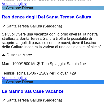
Vedi dettagli
➔
✨
Gestione Diretta
Residenze degli Dei Santa Teresa Gallura
📍
Santa Teresa Gallura (Sardegna)
Se vuoi vivere una vacanza ogni giorno diversa, la nostra
struttura a Santa Teresa Gallura ti offre la possibilità di
scoprire angoli di paradiso sempre nuovi, dove il fascino
della Gallura incontra la varietà di una costa dalle infinite sf...
🌊
Distanza Mare
:
Mare: 1000/1500 Mt
🏖️
Tipo Spiaggia
:
Sabbia fine
Tennis
Piscina 15/06 - 15/09
Per i giovani
+
29
Vedi dettagli
➔
✨
Gestione Diretta
La Marmorata Case Vacanze
📍
Santa Teresa Gallura (Sardegna)