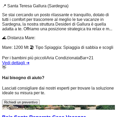
📍
Santa Teresa Gallura (Sardegna)
Se stai cercando un posto rilassante e tranquillo, dotato di
tutti i comfort per trascorrere al meglio le tue vacanze in
Sardegna, la nostra struttura Desideri di Gallura è quella
adatta a te. Offriamo una posizione strategica tra relax e m...
🌊
Distanza Mare
:
Mare: 1200 Mt
🏖️
Tipo Spiaggia
:
Spiaggia di sabbia e scogli
Per i bambini più piccoli
Aria Condizionata
Bar
+
21
Vedi dettagli
➔
👋
Hai bisogno di aiuto?
Lasciati consigliare dai nostri esperti per trovare la soluzione
ideale su misura per te.
Richiedi un preventivo
✨
Gestione Diretta