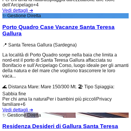
dell'Arcipelago
+
4
Vedi dettagli
➔
✨
Gestione Diretta
Porto Quadro Case Vacanze Santa Teresa
Gallura
📍
Santa Teresa Gallura (Sardegna)
La località di Porto Quadro sorge nella baia che limita a
nord-est il porto di Santa Teresa Gallura affacciata su
Bonifacio e sull'Arcipelago Corso, luogo ideale per gli amanti
della natura e del mare che vogliono trascorrere le loro
vaca...
🌊
Distanza Mare
:
Mare 150/300 Mt.
🏖️
Tipo Spiaggia
:
Sabbia fine
Per chi ama la natura
Per i bambini più piccoli
Privacy
familiare
+
6
Vedi dettagli
➔
✨
Gestione Diretta
Residenza Desideri di Gallura Santa Teresa