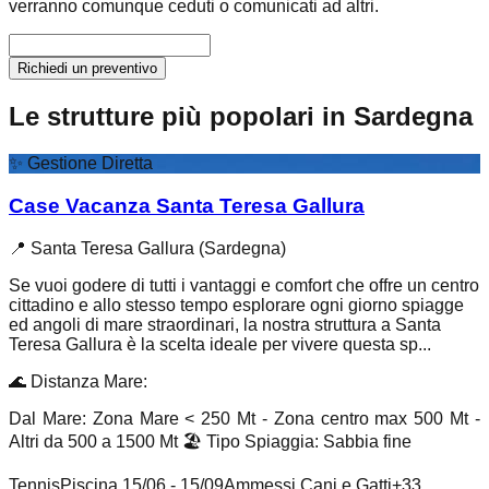
verranno comunque ceduti o comunicati ad altri.
Richiedi un preventivo
Le strutture più popolari in Sardegna
✨
Gestione Diretta
Case Vacanza Santa Teresa Gallura
📍
Santa Teresa Gallura (Sardegna)
Se vuoi godere di tutti i vantaggi e comfort che offre un centro
cittadino e allo stesso tempo esplorare ogni giorno spiagge
ed angoli di mare straordinari, la nostra struttura a Santa
Teresa Gallura è la scelta ideale per vivere questa sp...
🌊
Distanza Mare
:
Dal Mare: Zona Mare < 250 Mt - Zona centro max 500 Mt -
Altri da 500 a 1500 Mt
🏖️
Tipo Spiaggia
:
Sabbia fine
Tennis
Piscina 15/06 - 15/09
Ammessi Cani e Gatti
+
33