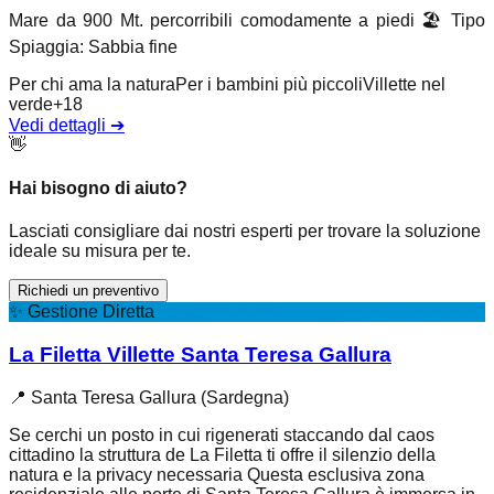
Mare da 900 Mt. percorribili comodamente a piedi
🏖️
Tipo
Spiaggia
:
Sabbia fine
Per chi ama la natura
Per i bambini più piccoli
Villette nel
verde
+
18
Vedi dettagli
➔
👋
Hai bisogno di aiuto?
Lasciati consigliare dai nostri esperti per trovare la soluzione
ideale su misura per te.
Richiedi un preventivo
✨
Gestione Diretta
La Filetta Villette Santa Teresa Gallura
📍
Santa Teresa Gallura (Sardegna)
Se cerchi un posto in cui rigenerati staccando dal caos
cittadino la struttura de La Filetta ti offre il silenzio della
natura e la privacy necessaria Questa esclusiva zona