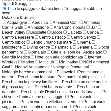
Tipo di Spiaggia
Tutte le spiagge
Sabbia fine
Spiaggia di sabbia e
scogli
Dotazioni & Servizi
Acqua-gym
Aerobica
Ammessi Cani
Ammessi
Cani e Gatti
Animazione
Aria Condizionata
Bar
Beach Volley
Biciclette
Bocce
Calcetto
Canoa
Centro Benessere
Centro Estetico
Centro Servizi
Centro ippico
Centro urbano sul mare
Cinema
Discoteche
Diving centre
Farmacia
Gelateria
Giochi
per bambini
Giornalaio
Gite alle Isole dell'Arcipelago
Guardia Medica
Hotel con aria condizionata
Internet
Wireless
Market
Miniclub
Minimarket
NON ammessi
Gatti
Negozi Artigianato
Noleggio Ombrelloni
Noleggio barche e gommoni
Pallavolo
Per chi ama la
natura
Per chi ama la natura. Per i bambini più piccoli:
Per chi ama la privacy familiare
Per chi ha un cane anche
di grossa taglia:
Per chi ha un natante
Per chi ha un
natante:
Per chi vuole l'Hotel con l'aria condizionata,
Per
chi vuole l'animazione nel villaggio:
Per chi vuole la
piscina:
Per chi vuole la villetta nel verde:
Per chi vuole
soggiornare nei centri urbani sul mare:
Per chi vuole