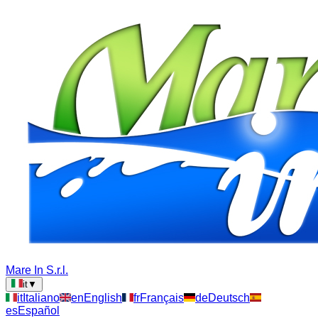
Mare In S.r.l.
it
▼
it
Italiano
en
English
fr
Français
de
Deutsch
es
Español