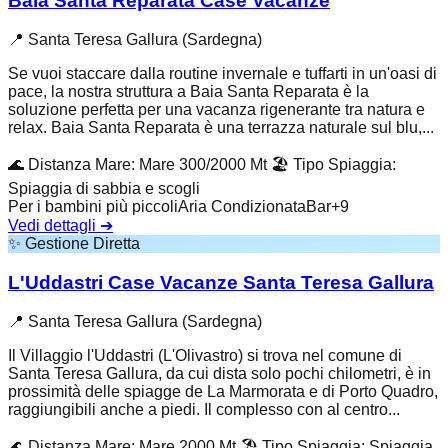
Baia Santa Reparata Case Vacanze
📍
Santa Teresa Gallura (Sardegna)
Se vuoi staccare dalla routine invernale e tuffarti in un'oasi di
pace, la nostra struttura a Baia Santa Reparata è la
soluzione perfetta per una vacanza rigenerante tra natura e
relax. Baia Santa Reparata è una terrazza naturale sul blu,...
🌊
Distanza Mare
:
Mare 300/2000 Mt
🏖️
Tipo Spiaggia
:
Spiaggia di sabbia e scogli
Per i bambini più piccoli
Aria Condizionata
Bar
+
9
Vedi dettagli
➔
✨
Gestione Diretta
L'Uddastri Case Vacanze Santa Teresa Gallura
📍
Santa Teresa Gallura (Sardegna)
Il Villaggio l'Uddastri (L'Olivastro) si trova nel comune di
Santa Teresa Gallura, da cui dista solo pochi chilometri, è in
prossimità delle spiagge de La Marmorata e di Porto Quadro,
raggiungibili anche a piedi. Il complesso con al centro...
🌊
Distanza Mare
:
Mare 2000 Mt
🏖️
Tipo Spiaggia
:
Spiaggia