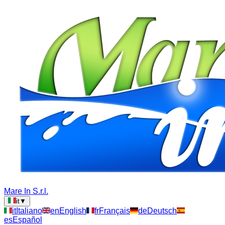
Mare In S.r.l.
it
▼
it
Italiano
en
English
fr
Français
de
Deutsch
es
Español