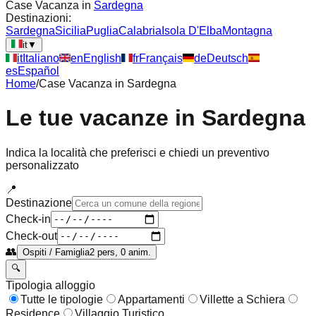
Case Vacanza in
Sardegna
Destinazioni:
Sardegna
Sicilia
Puglia
Calabria
Isola D'Elba
Montagna
it
▼
it
Italiano
en
English
fr
Français
de
Deutsch
es
Español
Home
/
Case Vacanza in
Sardegna
Le tue vacanze in
Sardegna
Indica la località che preferisci e chiedi un preventivo
personalizzato
📍
Destinazione
Check-in
Check-out
👥
Ospiti / Famiglia
2 pers, 0 anim.
🔍
Tipologia alloggio
Tutte le tipologie
Appartamenti
Villette a Schiera
Residence
Villaggio Turistico