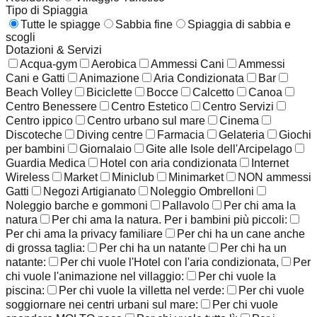
Tipo di Spiaggia
Tutte le spiagge
Sabbia fine
Spiaggia di sabbia e
scogli
Dotazioni & Servizi
Acqua-gym
Aerobica
Ammessi Cani
Ammessi
Cani e Gatti
Animazione
Aria Condizionata
Bar
Beach Volley
Biciclette
Bocce
Calcetto
Canoa
Centro Benessere
Centro Estetico
Centro Servizi
Centro ippico
Centro urbano sul mare
Cinema
Discoteche
Diving centre
Farmacia
Gelateria
Giochi
per bambini
Giornalaio
Gite alle Isole dell'Arcipelago
Guardia Medica
Hotel con aria condizionata
Internet
Wireless
Market
Miniclub
Minimarket
NON ammessi
Gatti
Negozi Artigianato
Noleggio Ombrelloni
Noleggio barche e gommoni
Pallavolo
Per chi ama la
natura
Per chi ama la natura. Per i bambini più piccoli:
Per chi ama la privacy familiare
Per chi ha un cane anche
di grossa taglia:
Per chi ha un natante
Per chi ha un
natante:
Per chi vuole l'Hotel con l'aria condizionata,
Per
chi vuole l'animazione nel villaggio:
Per chi vuole la
piscina:
Per chi vuole la villetta nel verde:
Per chi vuole
soggiornare nei centri urbani sul mare:
Per chi vuole