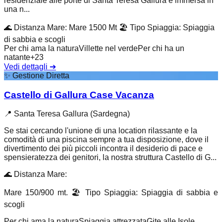
residenziale alle porte di Santa Teresa Gallura è immersa in
una n...
🌊
Distanza Mare
:
Mare 1500 Mt
🏖️
Tipo Spiaggia
:
Spiaggia
di sabbia e scogli
Per chi ama la natura
Villette nel verde
Per chi ha un
natante
+
23
Vedi dettagli
➔
✨
Gestione Diretta
Castello di Gallura Case Vacanza
📍
Santa Teresa Gallura (Sardegna)
Se stai cercando l'unione di una location rilassante e la
comodità di una piscina sempre a tua disposizione, dove il
divertimento dei più piccoli incontra il desiderio di pace e
spensieratezza dei genitori, la nostra struttura Castello di G...
🌊
Distanza Mare
:
Mare 150/900 mt.
🏖️
Tipo Spiaggia
:
Spiaggia di sabbia e
scogli
Per chi ama la natura
Spiaggia attrezzata
Gite alle Isole