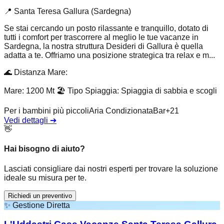
📍
Santa Teresa Gallura (Sardegna)
Se stai cercando un posto rilassante e tranquillo, dotato di
tutti i comfort per trascorrere al meglio le tue vacanze in
Sardegna, la nostra struttura Desideri di Gallura è quella
adatta a te. Offriamo una posizione strategica tra relax e m...
🌊
Distanza Mare
:
Mare: 1200 Mt
🏖️
Tipo Spiaggia
:
Spiaggia di sabbia e scogli
Per i bambini più piccoli
Aria Condizionata
Bar
+
21
Vedi dettagli
➔
👋
Hai bisogno di aiuto?
Lasciati consigliare dai nostri esperti per trovare la soluzione
ideale su misura per te.
Richiedi un preventivo
✨
Gestione Diretta