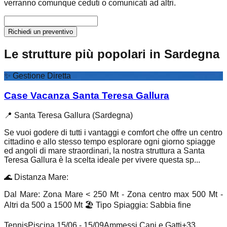
verranno comunque ceduti o comunicati ad altri.
Richiedi un preventivo
Le strutture più popolari in Sardegna
✨
Gestione Diretta
Case Vacanza Santa Teresa Gallura
📍
Santa Teresa Gallura (Sardegna)
Se vuoi godere di tutti i vantaggi e comfort che offre un centro
cittadino e allo stesso tempo esplorare ogni giorno spiagge
ed angoli di mare straordinari, la nostra struttura a Santa
Teresa Gallura è la scelta ideale per vivere questa sp...
🌊
Distanza Mare
:
Dal Mare: Zona Mare < 250 Mt - Zona centro max 500 Mt -
Altri da 500 a 1500 Mt
🏖️
Tipo Spiaggia
:
Sabbia fine
Tennis
Piscina 15/06 - 15/09
Ammessi Cani e Gatti
+
33