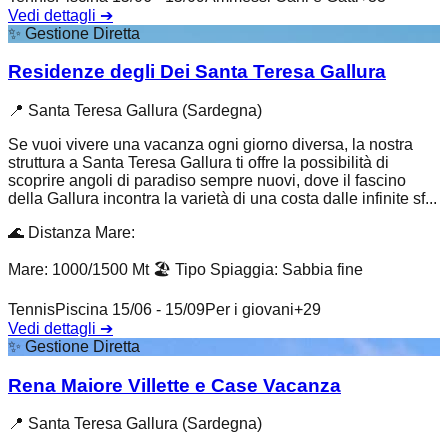
Vedi dettagli
➔
✨
Gestione Diretta
Residenze degli Dei Santa Teresa Gallura
📍
Santa Teresa Gallura (Sardegna)
Se vuoi vivere una vacanza ogni giorno diversa, la nostra
struttura a Santa Teresa Gallura ti offre la possibilità di
scoprire angoli di paradiso sempre nuovi, dove il fascino
della Gallura incontra la varietà di una costa dalle infinite sf...
🌊
Distanza Mare
:
Mare: 1000/1500 Mt
🏖️
Tipo Spiaggia
:
Sabbia fine
Tennis
Piscina 15/06 - 15/09
Per i giovani
+
29
Vedi dettagli
➔
✨
Gestione Diretta
Rena Maiore Villette e Case Vacanza
📍
Santa Teresa Gallura (Sardegna)