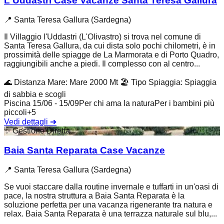
L'Uddastri Case Vacanze Santa Teresa Gallura
📍
Santa Teresa Gallura (Sardegna)
Il Villaggio l'Uddastri (L'Olivastro) si trova nel comune di
Santa Teresa Gallura, da cui dista solo pochi chilometri, è in
prossimità delle spiagge de La Marmorata e di Porto Quadro,
raggiungibili anche a piedi. Il complesso con al centro...
🌊
Distanza Mare
:
Mare 2000 Mt
🏖️
Tipo Spiaggia
:
Spiaggia
di sabbia e scogli
Piscina 15/06 - 15/09
Per chi ama la natura
Per i bambini più
piccoli
+
5
Vedi dettagli
➔
✨
Gestione Diretta
Baia Santa Reparata Case Vacanze
📍
Santa Teresa Gallura (Sardegna)
Se vuoi staccare dalla routine invernale e tuffarti in un'oasi di
pace, la nostra struttura a Baia Santa Reparata è la
soluzione perfetta per una vacanza rigenerante tra natura e
relax. Baia Santa Reparata è una terrazza naturale sul blu,...