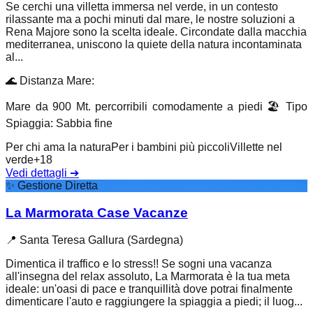
Se cerchi una villetta immersa nel verde, in un contesto
rilassante ma a pochi minuti dal mare, le nostre soluzioni a
Rena Majore sono la scelta ideale. Circondate dalla macchia
mediterranea, uniscono la quiete della natura incontaminata
al...
🌊
Distanza Mare
:
Mare da 900 Mt. percorribili comodamente a piedi
🏖️
Tipo
Spiaggia
:
Sabbia fine
Per chi ama la natura
Per i bambini più piccoli
Villette nel
verde
+
18
Vedi dettagli
➔
✨
Gestione Diretta
La Marmorata Case Vacanze
📍
Santa Teresa Gallura (Sardegna)
Dimentica il traffico e lo stress!! Se sogni una vacanza
all'insegna del relax assoluto, La Marmorata è la tua meta
ideale: un'oasi di pace e tranquillità dove potrai finalmente
dimenticare l'auto e raggiungere la spiaggia a piedi; il luog...