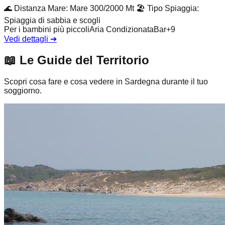
🌊
Distanza Mare
:
Mare 300/2000 Mt
🏖️
Tipo Spiaggia
:
Spiaggia di sabbia e scogli
Per i bambini più piccoli
Aria Condizionata
Bar
+
9
Vedi dettagli
➔
📖
Le Guide del Territorio
Scopri cosa fare e cosa vedere in Sardegna durante il tuo
soggiorno.