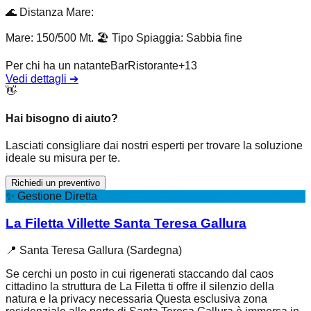
🌊
Distanza Mare
:
Mare: 150/500 Mt.
🏖️
Tipo Spiaggia
:
Sabbia fine
Per chi ha un natante
Bar
Ristorante
+
13
Vedi dettagli
➔
👋
Hai bisogno di aiuto?
Lasciati consigliare dai nostri esperti per trovare la soluzione
ideale su misura per te.
Richiedi un preventivo
✨
Gestione Diretta
La Filetta Villette Santa Teresa Gallura
📍
Santa Teresa Gallura (Sardegna)
Se cerchi un posto in cui rigenerati staccando dal caos
cittadino la struttura de La Filetta ti offre il silenzio della
natura e la privacy necessaria Questa esclusiva zona