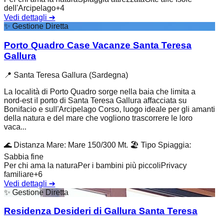
dell'Arcipelago
+
4
Vedi dettagli
➔
✨
Gestione Diretta
Porto Quadro Case Vacanze Santa Teresa
Gallura
📍
Santa Teresa Gallura (Sardegna)
La località di Porto Quadro sorge nella baia che limita a
nord-est il porto di Santa Teresa Gallura affacciata su
Bonifacio e sull'Arcipelago Corso, luogo ideale per gli amanti
della natura e del mare che vogliono trascorrere le loro
vaca...
🌊
Distanza Mare
:
Mare 150/300 Mt.
🏖️
Tipo Spiaggia
:
Sabbia fine
Per chi ama la natura
Per i bambini più piccoli
Privacy
familiare
+
6
Vedi dettagli
➔
✨
Gestione Diretta
Residenza Desideri di Gallura Santa Teresa