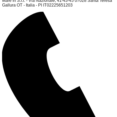
Mare In S.r.l. - Via Nazionale, 41-43-45 07028 Santa Teresa
Gallura OT - Italia - PI IT02225651203