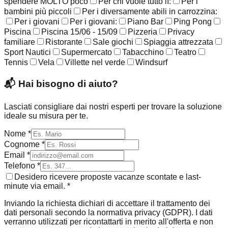
spendere MOLTO poco
Per chi vuole tutto lì:
Per i
bambini più piccoli
Per i diversamente abili in carrozzina:
Per i giovani
Per i giovani:
Piano Bar
Ping Pong
Piscina
Piscina 15/06 - 15/09
Pizzeria
Privacy
familiare
Ristorante
Sale giochi
Spiaggia attrezzata
Sport Nautici
Supermercato
Tabacchino
Teatro
Tennis
Vela
Villette nel verde
Windsurf
📬
Hai bisogno di aiuto?
Lasciati consigliare dai nostri esperti per trovare la soluzione
ideale su misura per te.
Nome *
Cognome *
Email *
Telefono *
Desidero ricevere proposte vacanze scontate e last-
minute via email. *
Inviando la richiesta dichiari di accettare il trattamento dei
dati personali secondo la normativa privacy (GDPR). I dati
verranno utilizzati per ricontattarti in merito all'offerta e non