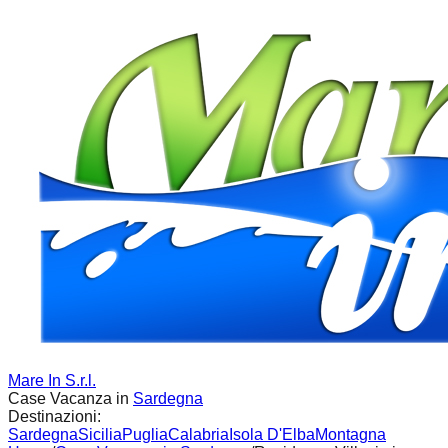
Mare In S.r.l.
Case Vacanza in
Sardegna
Destinazioni:
Sardegna
Sicilia
Puglia
Calabria
Isola D'Elba
Montagna