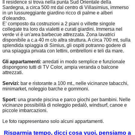
Il residence si trova nella punta Sud Orientale della
Sardegna, a circa 500 mt dal centro di Villasimius, immerso
in un lussureggiante giardino ricco di palme e alberi
d'oleandro.
E' composto da costruzioni a 2 piani o villette singole
collegate tra loro da vialetti e curati giardini. Immersa nel
verde vi è un'area barbecue attrezzata. Zona lavatrici
disponibile a c.a 40 m c/o altra struttura. A circa 700 mt, sulla
splendida spiaggia di Simius, gli ospiti potranno godere di
una spiaggia privata con lettini, ombrelloni e teli da mare.
Gli appartamenti:
arredati in modo semplice e funzionale
dispongono tutti di TV Color, ampia veranda o balcone
attrezzati.
Servizi:
bar e ristorante a 100 mt., nelle vicinanze tabacchi,
minimarket, noleggio barche e gommoni.
Sport:
una grande piscina e parco giochi per bambini. Nelle
vicinanze possibilità di noleggio pedalò, windsurf, canoe e
piccole imbarcazioni.
Le foto rappresentano solo alcuni appartamenti.
Risparmia tempo, dicci cosa vuoi, pensiamo a