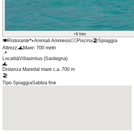
+6 foto
🍽️
Ristorante
🐾
Animali Ammessi
🏊‍♂️
Piscina
🏖️
Spiaggia
Attrezz.
🌊
Mare: 700 metri
📍
Località
Villasimius (Sardegna)
🌊
Distanza Mare
dal mare c.a. 700 m
🏖️
Tipo Spiaggia
Sabbia fine