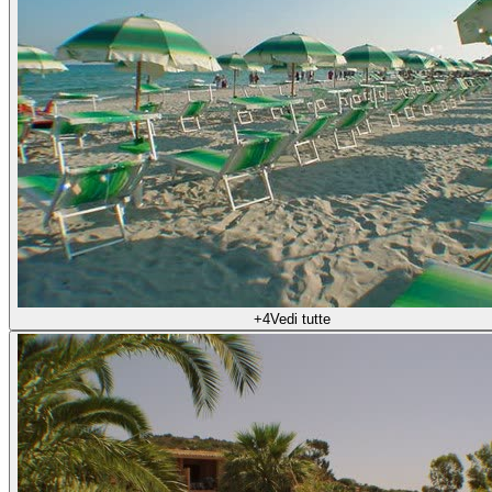
+
4
Vedi tutte