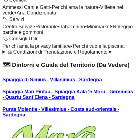
Ammessi Cani e Gatti
•
Per chi ama la natura
•
Villette nel
verde
•
Aria Condizionata
🏷️
Servizi
Centro Servizi
•
Ristorante
•
Tabacchino
•
Minimarket
•
Noleggio
barche e gommoni
🏷️
Consigli Utili
Per chi ama la privacy familiare
•
Per chi vuole la piscina:
⚖️
Condizioni di Prenotazione e Regolamento
▼
🗺️ Dintorni e Guida del Territorio (Da Vedere)
Spiaggia di Simius - Villasimius - Sardegna
Spiaggia Mari Pintau - Spiaggia Kala 'e Moru - Geremeas
- Quartu Sant'Elena - Sardegna
Punta Molentis - Villasimius - Costa sud-orientale -
Sardegna