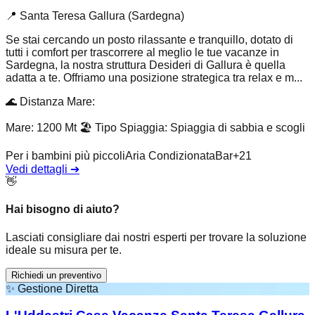
📍
Santa Teresa Gallura (Sardegna)
Se stai cercando un posto rilassante e tranquillo, dotato di
tutti i comfort per trascorrere al meglio le tue vacanze in
Sardegna, la nostra struttura Desideri di Gallura è quella
adatta a te. Offriamo una posizione strategica tra relax e m...
🌊
Distanza Mare
:
Mare: 1200 Mt
🏖️
Tipo Spiaggia
:
Spiaggia di sabbia e scogli
Per i bambini più piccoli
Aria Condizionata
Bar
+
21
Vedi dettagli
➔
👋
Hai bisogno di aiuto?
Lasciati consigliare dai nostri esperti per trovare la soluzione
ideale su misura per te.
Richiedi un preventivo
✨
Gestione Diretta