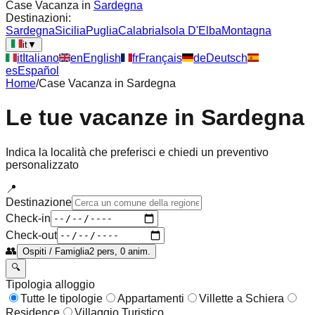
Case Vacanza in
Sardegna
Destinazioni:
Sardegna
Sicilia
Puglia
Calabria
Isola D'Elba
Montagna
it
▼
it
Italiano
en
English
fr
Français
de
Deutsch
es
Español
Home
/
Case Vacanza in
Sardegna
Le tue vacanze in
Sardegna
Indica la località che preferisci e chiedi un preventivo
personalizzato
📍
Destinazione
Check-in
Check-out
👥
Ospiti / Famiglia
2 pers, 0 anim.
🔍
Tipologia alloggio
Tutte le tipologie
Appartamenti
Villette a Schiera
Residence
Villaggio Turistico