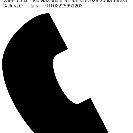
Mare In S.r.l. - Via Nazionale, 41-43-45 07028 Santa Teresa
Gallura OT - Italia - PI IT02225651203