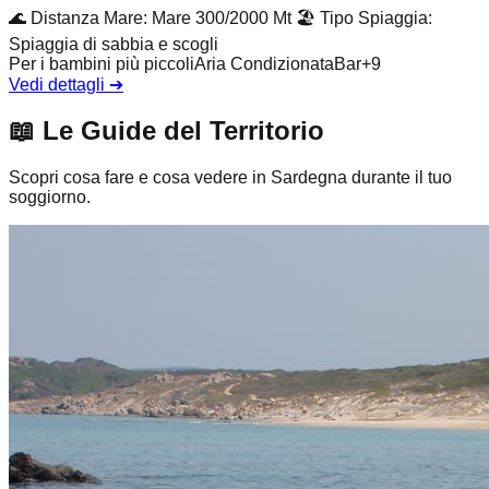
🌊
Distanza Mare
:
Mare 300/2000 Mt
🏖️
Tipo Spiaggia
:
Spiaggia di sabbia e scogli
Per i bambini più piccoli
Aria Condizionata
Bar
+
9
Vedi dettagli
➔
📖
Le Guide del Territorio
Scopri cosa fare e cosa vedere in Sardegna durante il tuo
soggiorno.