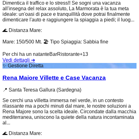
Dimentica il traffico e lo stress!! Se sogni una vacanza
all'insegna del relax assoluto, La Marmorata è la tua meta
ideale: un'oasi di pace e tranquillità dove potrai finalmente
dimenticare l'auto e raggiungere la spiaggia a piedi; il luog...
🌊
Distanza Mare
:
Mare: 150/500 Mt.
🏖️
Tipo Spiaggia
:
Sabbia fine
Per chi ha un natante
Bar
Ristorante
+
13
Vedi dettagli
➔
✨
Gestione Diretta
Rena Maiore Villette e Case Vacanza
📍
Santa Teresa Gallura (Sardegna)
Se cerchi una villetta immersa nel verde, in un contesto
rilassante ma a pochi minuti dal mare, le nostre soluzioni a
Rena Majore sono la scelta ideale. Circondate dalla macchia
mediterranea, uniscono la quiete della natura incontaminata
al...
🌊
Distanza Mare
: