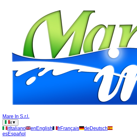
Mare In S.r.l.
it
▼
it
Italiano
en
English
fr
Français
de
Deutsch
es
Español