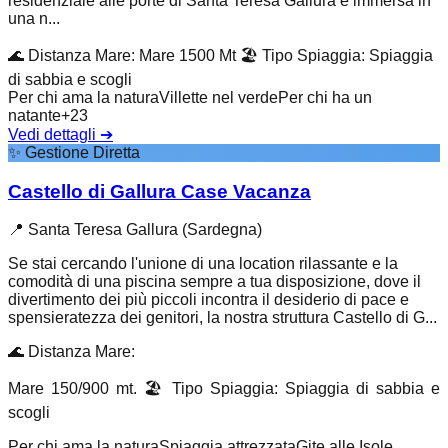
residenziale alle porte di Santa Teresa Gallura è immersa in
una n...
🌊
Distanza Mare
:
Mare 1500 Mt
🏖️
Tipo Spiaggia
:
Spiaggia
di sabbia e scogli
Per chi ama la natura
Villette nel verde
Per chi ha un
natante
+
23
Vedi dettagli
➔
✨
Gestione Diretta
Castello di Gallura Case Vacanza
📍
Santa Teresa Gallura (Sardegna)
Se stai cercando l'unione di una location rilassante e la
comodità di una piscina sempre a tua disposizione, dove il
divertimento dei più piccoli incontra il desiderio di pace e
spensieratezza dei genitori, la nostra struttura Castello di G...
🌊
Distanza Mare
:
Mare 150/900 mt.
🏖️
Tipo Spiaggia
:
Spiaggia di sabbia e
scogli
Per chi ama la natura
Spiaggia attrezzata
Gite alle Isole