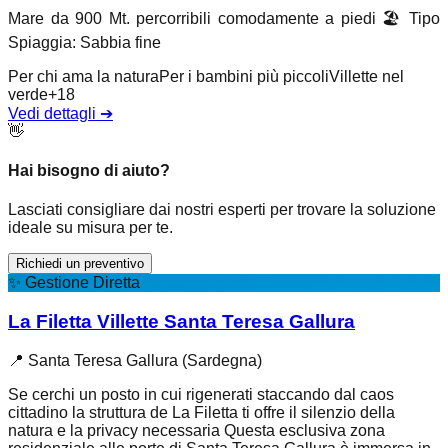
Mare da 900 Mt. percorribili comodamente a piedi
🏖️
Tipo
Spiaggia
:
Sabbia fine
Per chi ama la natura
Per i bambini più piccoli
Villette nel
verde
+
18
Vedi dettagli
➔
👋
Hai bisogno di aiuto?
Lasciati consigliare dai nostri esperti per trovare la soluzione
ideale su misura per te.
Richiedi un preventivo
✨
Gestione Diretta
La Filetta Villette Santa Teresa Gallura
📍
Santa Teresa Gallura (Sardegna)
Se cerchi un posto in cui rigenerati staccando dal caos
cittadino la struttura de La Filetta ti offre il silenzio della
natura e la privacy necessaria Questa esclusiva zona