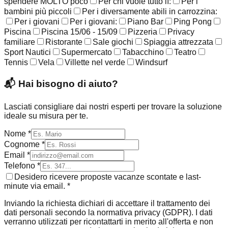
spendere MOLTO poco
Per chi vuole tutto lì:
Per i
bambini più piccoli
Per i diversamente abili in carrozzina:
Per i giovani
Per i giovani:
Piano Bar
Ping Pong
Piscina
Piscina 15/06 - 15/09
Pizzeria
Privacy
familiare
Ristorante
Sale giochi
Spiaggia attrezzata
Sport Nautici
Supermercato
Tabacchino
Teatro
Tennis
Vela
Villette nel verde
Windsurf
📬
Hai bisogno di aiuto?
Lasciati consigliare dai nostri esperti per trovare la soluzione
ideale su misura per te.
Nome *
Cognome *
Email *
Telefono *
Desidero ricevere proposte vacanze scontate e last-
minute via email. *
Inviando la richiesta dichiari di accettare il trattamento dei
dati personali secondo la normativa privacy (GDPR). I dati
verranno utilizzati per ricontattarti in merito all'offerta e non