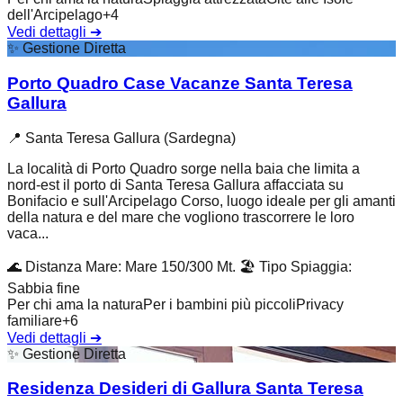
dell'Arcipelago
+
4
Vedi dettagli
➔
✨
Gestione Diretta
Porto Quadro Case Vacanze Santa Teresa
Gallura
📍
Santa Teresa Gallura (Sardegna)
La località di Porto Quadro sorge nella baia che limita a
nord-est il porto di Santa Teresa Gallura affacciata su
Bonifacio e sull'Arcipelago Corso, luogo ideale per gli amanti
della natura e del mare che vogliono trascorrere le loro
vaca...
🌊
Distanza Mare
:
Mare 150/300 Mt.
🏖️
Tipo Spiaggia
:
Sabbia fine
Per chi ama la natura
Per i bambini più piccoli
Privacy
familiare
+
6
Vedi dettagli
➔
✨
Gestione Diretta
Residenza Desideri di Gallura Santa Teresa