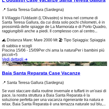
L'Uddastri Case Vacanze Santa Teresa Gallura
📍
Santa Teresa Gallura (Sardegna)
Il Villaggio l'Uddastri (L'Olivastro) si trova nel comune di
Santa Teresa Gallura, da cui dista solo pochi chilometri, è in
prossimità delle spiagge de La Marmorata e di Porto Quadro,
raggiungibili anche a piedi. Il complesso con al centro...
🌊
Distanza Mare
:
Mare 2000 Mt
🏖️
Tipo Spiaggia
:
Spiaggia
di sabbia e scogli
Piscina 15/06 - 15/09
Per chi ama la natura
Per i bambini più
piccoli
+
5
Vedi dettagli
➔
✨
Gestione Diretta
Baia Santa Reparata Case Vacanze
📍
Santa Teresa Gallura (Sardegna)
Se vuoi staccare dalla routine invernale e tuffarti in un'oasi di
pace, la nostra struttura a Baia Santa Reparata è la
soluzione perfetta per una vacanza rigenerante tra natura e
relax. Baia Santa Reparata è una terrazza naturale sul blu,...