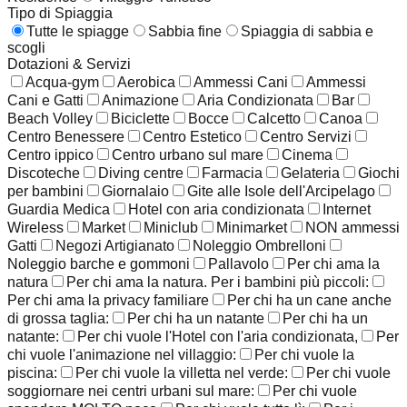
Tipo di Spiaggia
Tutte le spiagge
Sabbia fine
Spiaggia di sabbia e
scogli
Dotazioni & Servizi
Acqua-gym
Aerobica
Ammessi Cani
Ammessi
Cani e Gatti
Animazione
Aria Condizionata
Bar
Beach Volley
Biciclette
Bocce
Calcetto
Canoa
Centro Benessere
Centro Estetico
Centro Servizi
Centro ippico
Centro urbano sul mare
Cinema
Discoteche
Diving centre
Farmacia
Gelateria
Giochi
per bambini
Giornalaio
Gite alle Isole dell'Arcipelago
Guardia Medica
Hotel con aria condizionata
Internet
Wireless
Market
Miniclub
Minimarket
NON ammessi
Gatti
Negozi Artigianato
Noleggio Ombrelloni
Noleggio barche e gommoni
Pallavolo
Per chi ama la
natura
Per chi ama la natura. Per i bambini più piccoli:
Per chi ama la privacy familiare
Per chi ha un cane anche
di grossa taglia:
Per chi ha un natante
Per chi ha un
natante:
Per chi vuole l'Hotel con l'aria condizionata,
Per
chi vuole l'animazione nel villaggio:
Per chi vuole la
piscina:
Per chi vuole la villetta nel verde:
Per chi vuole
soggiornare nei centri urbani sul mare:
Per chi vuole