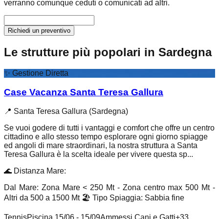
verranno comunque ceduti o comunicati ad altri.
Richiedi un preventivo
Le strutture più popolari in Sardegna
✨
Gestione Diretta
Case Vacanza Santa Teresa Gallura
📍
Santa Teresa Gallura (Sardegna)
Se vuoi godere di tutti i vantaggi e comfort che offre un centro
cittadino e allo stesso tempo esplorare ogni giorno spiagge
ed angoli di mare straordinari, la nostra struttura a Santa
Teresa Gallura è la scelta ideale per vivere questa sp...
🌊
Distanza Mare
:
Dal Mare: Zona Mare < 250 Mt - Zona centro max 500 Mt -
Altri da 500 a 1500 Mt
🏖️
Tipo Spiaggia
:
Sabbia fine
Tennis
Piscina 15/06 - 15/09
Ammessi Cani e Gatti
+
33