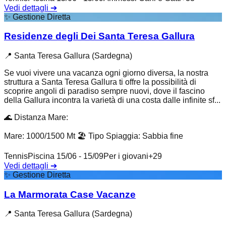
Vedi dettagli
➔
✨
Gestione Diretta
Residenze degli Dei Santa Teresa Gallura
📍
Santa Teresa Gallura (Sardegna)
Se vuoi vivere una vacanza ogni giorno diversa, la nostra
struttura a Santa Teresa Gallura ti offre la possibilità di
scoprire angoli di paradiso sempre nuovi, dove il fascino
della Gallura incontra la varietà di una costa dalle infinite sf...
🌊
Distanza Mare
:
Mare: 1000/1500 Mt
🏖️
Tipo Spiaggia
:
Sabbia fine
Tennis
Piscina 15/06 - 15/09
Per i giovani
+
29
Vedi dettagli
➔
✨
Gestione Diretta
La Marmorata Case Vacanze
📍
Santa Teresa Gallura (Sardegna)