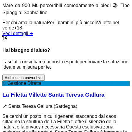
Mare da 900 Mt. percorribili comodamente a piedi
🏖️
Tipo
Spiaggia
:
Sabbia fine
Per chi ama la natura
Per i bambini più piccoli
Villette nel
verde
+
18
Vedi dettagli
➔
👋
Hai bisogno di aiuto?
Lasciati consigliare dai nostri esperti per trovare la soluzione
ideale su misura per te.
Richiedi un preventivo
✨
Gestione Diretta
La Filetta Villette Santa Teresa Gallura
📍
Santa Teresa Gallura (Sardegna)
Se cerchi un posto in cui rigenerati staccando dal caos
cittadino la struttura de La Filetta ti offre il silenzio della
natura e la privacy necessaria Questa esclusiva zona