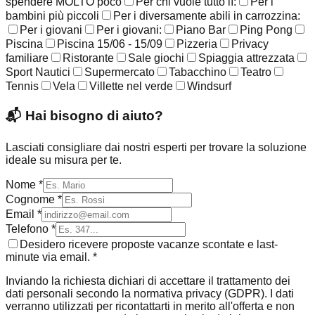
spendere MOLTO poco
Per chi vuole tutto lì:
Per i
bambini più piccoli
Per i diversamente abili in carrozzina:
Per i giovani
Per i giovani:
Piano Bar
Ping Pong
Piscina
Piscina 15/06 - 15/09
Pizzeria
Privacy
familiare
Ristorante
Sale giochi
Spiaggia attrezzata
Sport Nautici
Supermercato
Tabacchino
Teatro
Tennis
Vela
Villette nel verde
Windsurf
📬
Hai bisogno di aiuto?
Lasciati consigliare dai nostri esperti per trovare la soluzione
ideale su misura per te.
Nome *
Cognome *
Email *
Telefono *
Desidero ricevere proposte vacanze scontate e last-
minute via email. *
Inviando la richiesta dichiari di accettare il trattamento dei
dati personali secondo la normativa privacy (GDPR). I dati
verranno utilizzati per ricontattarti in merito all'offerta e non