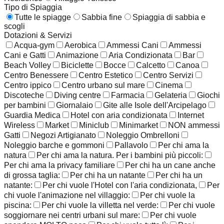
Tipo di Spiaggia
Tutte le spiagge
Sabbia fine
Spiaggia di sabbia e
scogli
Dotazioni & Servizi
Acqua-gym
Aerobica
Ammessi Cani
Ammessi
Cani e Gatti
Animazione
Aria Condizionata
Bar
Beach Volley
Biciclette
Bocce
Calcetto
Canoa
Centro Benessere
Centro Estetico
Centro Servizi
Centro ippico
Centro urbano sul mare
Cinema
Discoteche
Diving centre
Farmacia
Gelateria
Giochi
per bambini
Giornalaio
Gite alle Isole dell'Arcipelago
Guardia Medica
Hotel con aria condizionata
Internet
Wireless
Market
Miniclub
Minimarket
NON ammessi
Gatti
Negozi Artigianato
Noleggio Ombrelloni
Noleggio barche e gommoni
Pallavolo
Per chi ama la
natura
Per chi ama la natura. Per i bambini più piccoli:
Per chi ama la privacy familiare
Per chi ha un cane anche
di grossa taglia:
Per chi ha un natante
Per chi ha un
natante:
Per chi vuole l'Hotel con l'aria condizionata,
Per
chi vuole l'animazione nel villaggio:
Per chi vuole la
piscina:
Per chi vuole la villetta nel verde:
Per chi vuole
soggiornare nei centri urbani sul mare:
Per chi vuole