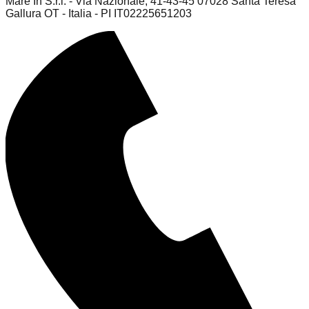
Mare In S.r.l. - Via Nazionale, 41-43-45 07028 Santa Teresa
Gallura OT - Italia - PI IT02225651203