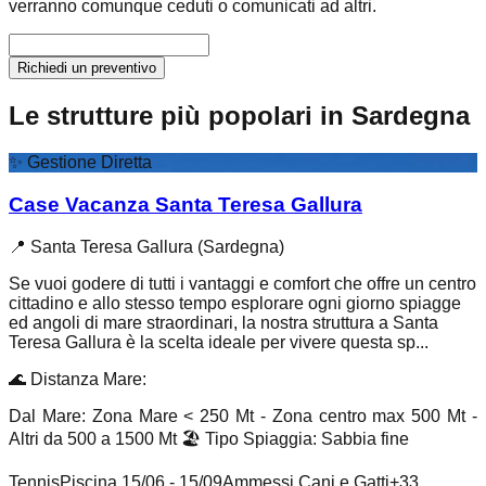
verranno comunque ceduti o comunicati ad altri.
Richiedi un preventivo
Le strutture più popolari in Sardegna
✨
Gestione Diretta
Case Vacanza Santa Teresa Gallura
📍
Santa Teresa Gallura (Sardegna)
Se vuoi godere di tutti i vantaggi e comfort che offre un centro
cittadino e allo stesso tempo esplorare ogni giorno spiagge
ed angoli di mare straordinari, la nostra struttura a Santa
Teresa Gallura è la scelta ideale per vivere questa sp...
🌊
Distanza Mare
:
Dal Mare: Zona Mare < 250 Mt - Zona centro max 500 Mt -
Altri da 500 a 1500 Mt
🏖️
Tipo Spiaggia
:
Sabbia fine
Tennis
Piscina 15/06 - 15/09
Ammessi Cani e Gatti
+
33