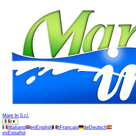
Mare In S.r.l.
it
▼
it
Italiano
en
English
fr
Français
de
Deutsch
es
Español