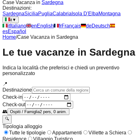
Case Vacanza in
Sardegna
Destinazioni:
Sardegna
Sicilia
Puglia
Calabria
Isola D'Elba
Montagna
it
▼
it
Italiano
en
English
fr
Français
de
Deutsch
es
Español
Home
/
Case Vacanza in
Sardegna
Le tue vacanze in
Sardegna
Indica la località che preferisci e chiedi un preventivo
personalizzato
📍
Destinazione
Check-in
Check-out
👥
Ospiti / Famiglia
2 pers, 0 anim.
🔍
Tipologia alloggio
Tutte le tipologie
Appartamenti
Villette a Schiera
Residence
Villaggio Turistico