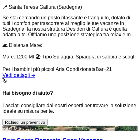
📍
Santa Teresa Gallura (Sardegna)
Se stai cercando un posto rilassante e tranquillo, dotato di
tutti i comfort per trascorrere al meglio le tue vacanze in
Sardegna, la nostra struttura Desideri di Gallura è quella
adatta a te. Offriamo una posizione strategica tra relax e m...
🌊
Distanza Mare
:
Mare: 1200 Mt
🏖️
Tipo Spiaggia
:
Spiaggia di sabbia e scogli
Per i bambini più piccoli
Aria Condizionata
Bar
+
21
Vedi dettagli
➔
👋
Hai bisogno di aiuto?
Lasciati consigliare dai nostri esperti per trovare la soluzione
ideale su misura per te.
Richiedi un preventivo
✨
Gestione Diretta