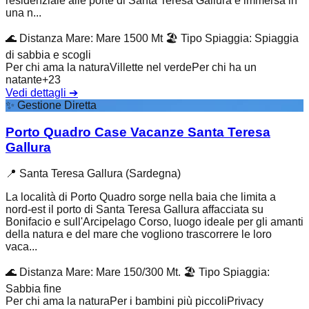
residenziale alle porte di Santa Teresa Gallura è immersa in
una n...
🌊
Distanza Mare
:
Mare 1500 Mt
🏖️
Tipo Spiaggia
:
Spiaggia
di sabbia e scogli
Per chi ama la natura
Villette nel verde
Per chi ha un
natante
+
23
Vedi dettagli
➔
✨
Gestione Diretta
Porto Quadro Case Vacanze Santa Teresa
Gallura
📍
Santa Teresa Gallura (Sardegna)
La località di Porto Quadro sorge nella baia che limita a
nord-est il porto di Santa Teresa Gallura affacciata su
Bonifacio e sull'Arcipelago Corso, luogo ideale per gli amanti
della natura e del mare che vogliono trascorrere le loro
vaca...
🌊
Distanza Mare
:
Mare 150/300 Mt.
🏖️
Tipo Spiaggia
:
Sabbia fine
Per chi ama la natura
Per i bambini più piccoli
Privacy