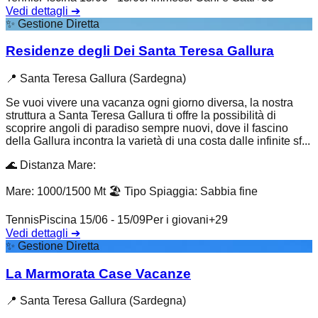
Vedi dettagli
➔
✨
Gestione Diretta
Residenze degli Dei Santa Teresa Gallura
📍
Santa Teresa Gallura (Sardegna)
Se vuoi vivere una vacanza ogni giorno diversa, la nostra
struttura a Santa Teresa Gallura ti offre la possibilità di
scoprire angoli di paradiso sempre nuovi, dove il fascino
della Gallura incontra la varietà di una costa dalle infinite sf...
🌊
Distanza Mare
:
Mare: 1000/1500 Mt
🏖️
Tipo Spiaggia
:
Sabbia fine
Tennis
Piscina 15/06 - 15/09
Per i giovani
+
29
Vedi dettagli
➔
✨
Gestione Diretta
La Marmorata Case Vacanze
📍
Santa Teresa Gallura (Sardegna)