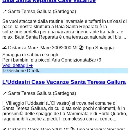
Baia Santa Reparata Case Vacanze
📍
Santa Teresa Gallura (Sardegna)
Se vuoi staccare dalla routine invernale e tuffarti in un'oasi di
pace, la nostra struttura a Baia Santa Reparata è la
soluzione perfetta per una vacanza rigenerante tra natura e
relax. Baia Santa Reparata è una terrazza naturale sul blu,...
🌊
Distanza Mare
:
Mare 300/2000 Mt
🏖️
Tipo Spiaggia
:
Spiaggia di sabbia e scogli
Per i bambini più piccoli
Aria Condizionata
Bar
+
9
Vedi dettagli
➔
✨
Gestione Diretta
L'Uddastri Case Vacanze Santa Teresa Gallura
📍
Santa Teresa Gallura (Sardegna)
Il Villaggio l'Uddastri (L'Olivastro) si trova nel comune di
Santa Teresa Gallura, da cui dista solo pochi chilometri, è in
prossimità delle spiagge de La Marmorata e di Porto Quadro,
raggiungibili anche a piedi. Il complesso con al centro...
🌊
Distanza Mare
:
Mare 2000 Mt
🏖️
Tipo Spiaggia
:
Spiaggia