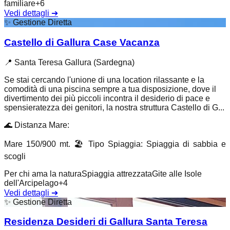
familiare
+
6
Vedi dettagli
➔
✨
Gestione Diretta
Castello di Gallura Case Vacanza
📍
Santa Teresa Gallura (Sardegna)
Se stai cercando l'unione di una location rilassante e la
comodità di una piscina sempre a tua disposizione, dove il
divertimento dei più piccoli incontra il desiderio di pace e
spensieratezza dei genitori, la nostra struttura Castello di G...
🌊
Distanza Mare
:
Mare 150/900 mt.
🏖️
Tipo Spiaggia
:
Spiaggia di sabbia e
scogli
Per chi ama la natura
Spiaggia attrezzata
Gite alle Isole
dell'Arcipelago
+
4
Vedi dettagli
➔
✨
Gestione Diretta
Residenza Desideri di Gallura Santa Teresa