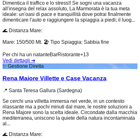
Dimentica il traffico e lo stress!! Se sogni una vacanza
all'insegna del relax assoluto, La Marmorata è la tua meta
ideale: un'oasi di pace e tranquillità dove potrai finalmente
dimenticare l'auto e raggiungere la spiaggia a piedi; il luog...
🌊
Distanza Mare
:
Mare: 150/500 Mt.
🏖️
Tipo Spiaggia
:
Sabbia fine
Per chi ha un natante
Bar
Ristorante
+
13
Vedi dettagli
➔
✨
Gestione Diretta
Rena Maiore Villette e Case Vacanza
📍
Santa Teresa Gallura (Sardegna)
Se cerchi una villetta immersa nel verde, in un contesto
rilassante ma a pochi minuti dal mare, le nostre soluzioni a
Rena Majore sono la scelta ideale. Circondate dalla macchia
mediterranea, uniscono la quiete della natura incontaminata
al...
🌊
Distanza Mare
: