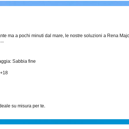
sante ma a pochi minuti dal mare, le nostre soluzioni a Rena Maj
..
aggia
:
Sabbia fine
+
18
ideale su misura per te.