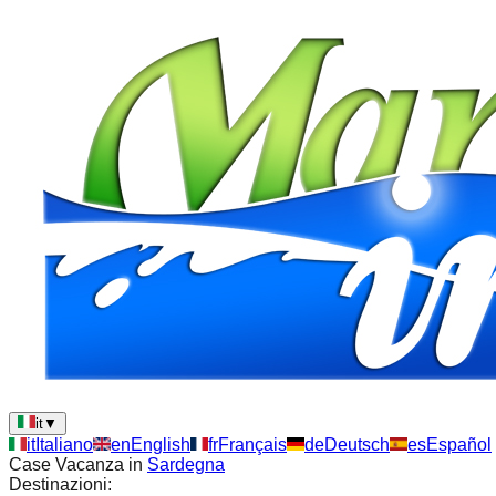
it
▼
it
Italiano
en
English
fr
Français
de
Deutsch
es
Español
Case Vacanza in
Sardegna
Destinazioni: