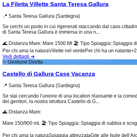
La Filetta Villette Santa Teresa Gallura
📍
Santa Teresa Gallura (Sardegna)
Se cerchi un posto in cui rigenerati staccando dal caos cittadino
di Santa Teresa Gallura è immersa in una n...
🌊
Distanza Mare
:
Mare 1500 Mt
🏖️
Tipo Spiaggia
:
Spiaggia di
Per chi ama la natura
Villette nel verde
Per chi ha un natante
+
2
Vedi dettagli
➔
✨
Gestione Diretta
Castello di Gallura Case Vacanza
📍
Santa Teresa Gallura (Sardegna)
Se stai cercando l'unione di una location rilassante e la comod
dei genitori, la nostra struttura Castello di G...
🌊
Distanza Mare
:
Mare 150/900 mt.
🏖️
Tipo Spiaggia
:
Spiaggia di sabbia e scog
Per chi ama la natura
Spiaggia attrezzata
Gite alle Isole dell'A