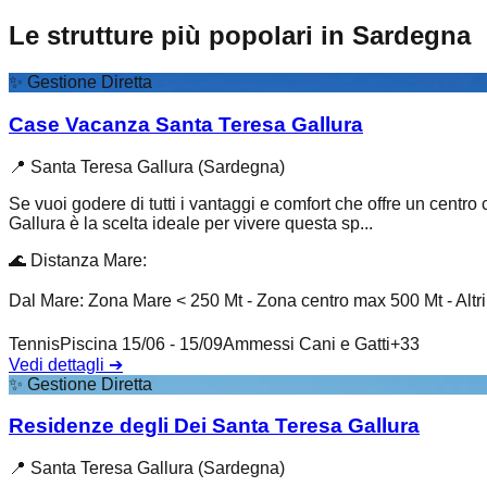
Le strutture più popolari in Sardegna
✨
Gestione Diretta
Case Vacanza Santa Teresa Gallura
📍
Santa Teresa Gallura (Sardegna)
Se vuoi godere di tutti i vantaggi e comfort che offre un centro
Gallura è la scelta ideale per vivere questa sp...
🌊
Distanza Mare
:
Dal Mare: Zona Mare < 250 Mt - Zona centro max 500 Mt - Altr
Tennis
Piscina 15/06 - 15/09
Ammessi Cani e Gatti
+
33
Vedi dettagli
➔
✨
Gestione Diretta
Residenze degli Dei Santa Teresa Gallura
📍
Santa Teresa Gallura (Sardegna)