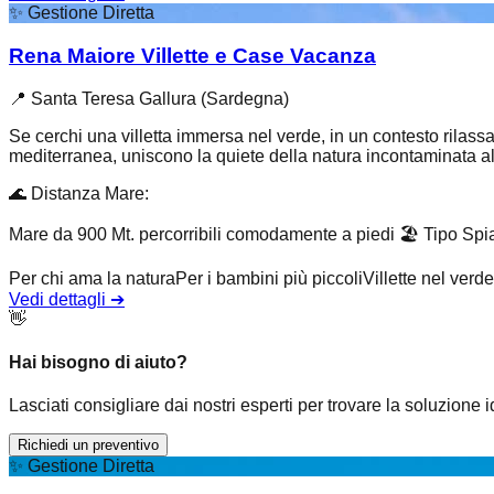
✨
Gestione Diretta
Rena Maiore Villette e Case Vacanza
📍
Santa Teresa Gallura (Sardegna)
Se cerchi una villetta immersa nel verde, in un contesto rilas
mediterranea, uniscono la quiete della natura incontaminata al.
🌊
Distanza Mare
:
Mare da 900 Mt. percorribili comodamente a piedi
🏖️
Tipo Spi
Per chi ama la natura
Per i bambini più piccoli
Villette nel verde
Vedi dettagli
➔
👋
Hai bisogno di aiuto?
Lasciati consigliare dai nostri esperti per trovare la soluzione 
Richiedi un preventivo
✨
Gestione Diretta