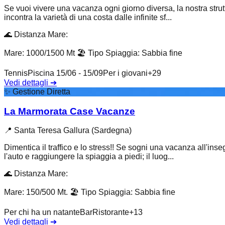
Se vuoi vivere una vacanza ogni giorno diversa, la nostra strutt
incontra la varietà di una costa dalle infinite sf...
🌊
Distanza Mare
:
Mare: 1000/1500 Mt
🏖️
Tipo Spiaggia
:
Sabbia fine
Tennis
Piscina 15/06 - 15/09
Per i giovani
+
29
Vedi dettagli
➔
✨
Gestione Diretta
La Marmorata Case Vacanze
📍
Santa Teresa Gallura (Sardegna)
Dimentica il traffico e lo stress!! Se sogni una vacanza all'ins
l'auto e raggiungere la spiaggia a piedi; il luog...
🌊
Distanza Mare
:
Mare: 150/500 Mt.
🏖️
Tipo Spiaggia
:
Sabbia fine
Per chi ha un natante
Bar
Ristorante
+
13
Vedi dettagli
➔