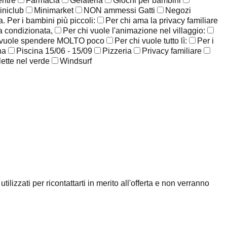
entre
Farmacia
Gelateria
Giochi per bambini
iniclub
Minimarket
NON ammessi Gatti
Negozi
. Per i bambini più piccoli:
Per chi ama la privacy familiare
ia condizionata,
Per chi vuole l'animazione nel villaggio:
 vuole spendere MOLTO poco
Per chi vuole tutto lì:
Per i
na
Piscina 15/06 - 15/09
Pizzeria
Privacy familiare
lette nel verde
Windsurf
ilizzati per ricontattarti in merito all'offerta e non verranno