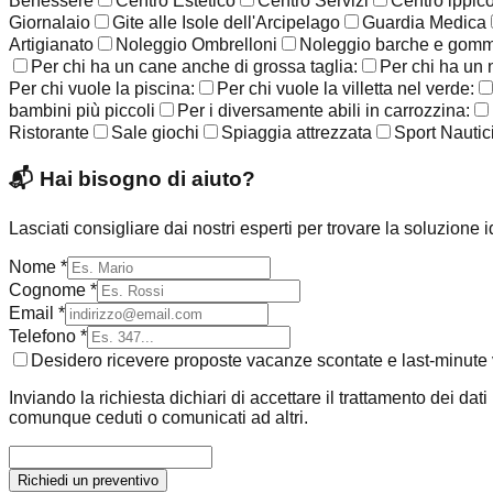
Benessere
Centro Estetico
Centro Servizi
Centro ippic
Giornalaio
Gite alle Isole dell'Arcipelago
Guardia Medica
Artigianato
Noleggio Ombrelloni
Noleggio barche e gom
Per chi ha un cane anche di grossa taglia:
Per chi ha un 
Per chi vuole la piscina:
Per chi vuole la villetta nel verde:
bambini più piccoli
Per i diversamente abili in carrozzina:
Ristorante
Sale giochi
Spiaggia attrezzata
Sport Nautic
📬
Hai bisogno di aiuto?
Lasciati consigliare dai nostri esperti per trovare la soluzione 
Nome *
Cognome *
Email *
Telefono *
Desidero ricevere proposte vacanze scontate e last-minute v
Inviando la richiesta dichiari di accettare il trattamento dei dat
comunque ceduti o comunicati ad altri.
Richiedi un preventivo