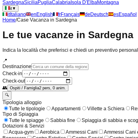
Sardegna
Sicilia
Puglia
Calabria
Isola D'Elba
Montagna
it
▼
it
Italiano
en
English
fr
Français
de
Deutsch
es
Español
Home
/
Case Vacanza in
Sardegna
Le tue vacanze in
Sardegna
Indica la località che preferisci e chiedi un preventivo persona
📍
Destinazione
Check-in
Check-out
👥
Ospiti / Famiglia
2 pers, 0 anim.
🔍
Tipologia alloggio
Tutte le tipologie
Appartamenti
Villette a Schiera
Re
Tipo di Spiaggia
Tutte le spiagge
Sabbia fine
Spiaggia di sabbia e scog
Dotazioni & Servizi
Acqua-gym
Aerobica
Ammessi Cani
Ammessi Cani e