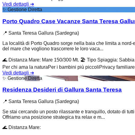
Vedi dettagli
➔
✨
Gestione Diretta
Porto Quadro Case Vacanze Santa Teresa Gallu
📍
Santa Teresa Gallura (Sardegna)
La località di Porto Quadro sorge nella baia che limita a nord-e
del mare che vogliono trascorrere le loro vaca...
🌊
Distanza Mare
:
Mare 150/300 Mt.
🏖️
Tipo Spiaggia
:
Sabbia 
Per chi ama la natura
Per i bambini più piccoli
Privacy familiare
Vedi dettagli
➔
✨
Gestione Diretta
Residenza Desideri di Gallura Santa Teresa
📍
Santa Teresa Gallura (Sardegna)
Se stai cercando un posto rilassante e tranquillo, dotato di tutt
Offriamo una posizione strategica tra relax e m...
🌊
Distanza Mare
: