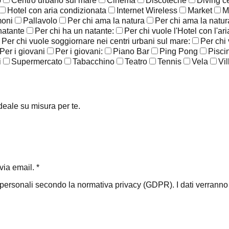
o
Centro urbano sul mare
Cinema
Discoteche
Diving c
Hotel con aria condizionata
Internet Wireless
Market
M
moni
Pallavolo
Per chi ama la natura
Per chi ama la natura
natante
Per chi ha un natante:
Per chi vuole l'Hotel con l'ar
Per chi vuole soggiornare nei centri urbani sul mare:
Per chi
Per i giovani
Per i giovani:
Piano Bar
Ping Pong
Pisci
i
Supermercato
Tabacchino
Teatro
Tennis
Vela
Vil
ideale su misura per te.
ia email. *
i personali secondo la normativa privacy (GDPR). I dati verranno ut