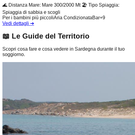
🌊
Distanza Mare
:
Mare 300/2000 Mt
🏖️
Tipo Spiaggia
:
Spiaggia di sabbia e scogli
Per i bambini più piccoli
Aria Condizionata
Bar
+
9
Vedi dettagli
➔
📖
Le Guide del Territorio
Scopri cosa fare e cosa vedere in Sardegna durante il tuo
soggiorno.