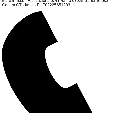
Mare In S.r.l. - Via Nazionale, 41-43-45 07028 Santa Teresa
Gallura OT - Italia - PI IT02225651203