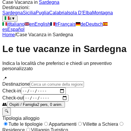
Case Vacanza in
Sardegna
Destinazioni:
Sardegna
Sicilia
Puglia
Calabria
Isola D'Elba
Montagna
it
▼
it
Italiano
en
English
fr
Français
de
Deutsch
es
Español
Home
/
Case Vacanza in
Sardegna
Le tue vacanze in
Sardegna
Indica la località che preferisci e chiedi un preventivo
personalizzato
📍
Destinazione
Check-in
Check-out
👥
Ospiti / Famiglia
2 pers, 0 anim.
🔍
Tipologia alloggio
Tutte le tipologie
Appartamenti
Villette a Schiera
Residence
Villaggio Turistico