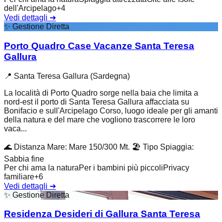
dell'Arcipelago
+
4
Vedi dettagli
➔
✨
Gestione Diretta
Porto Quadro Case Vacanze Santa Teresa
Gallura
📍
Santa Teresa Gallura (Sardegna)
La località di Porto Quadro sorge nella baia che limita a
nord-est il porto di Santa Teresa Gallura affacciata su
Bonifacio e sull'Arcipelago Corso, luogo ideale per gli amanti
della natura e del mare che vogliono trascorrere le loro
vaca...
🌊
Distanza Mare
:
Mare 150/300 Mt.
🏖️
Tipo Spiaggia
:
Sabbia fine
Per chi ama la natura
Per i bambini più piccoli
Privacy
familiare
+
6
Vedi dettagli
➔
✨
Gestione Diretta
Residenza Desideri di Gallura Santa Teresa