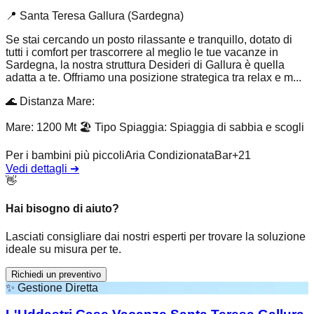
📍
Santa Teresa Gallura (Sardegna)
Se stai cercando un posto rilassante e tranquillo, dotato di
tutti i comfort per trascorrere al meglio le tue vacanze in
Sardegna, la nostra struttura Desideri di Gallura è quella
adatta a te. Offriamo una posizione strategica tra relax e m...
🌊
Distanza Mare
:
Mare: 1200 Mt
🏖️
Tipo Spiaggia
:
Spiaggia di sabbia e scogli
Per i bambini più piccoli
Aria Condizionata
Bar
+
21
Vedi dettagli
➔
👋
Hai bisogno di aiuto?
Lasciati consigliare dai nostri esperti per trovare la soluzione
ideale su misura per te.
Richiedi un preventivo
✨
Gestione Diretta