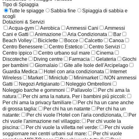
Tipo di Spiaggia
Tutte le spiagge
Sabbia fine
Spiaggia di sabbia e
scogli
Dotazioni & Servizi
Acqua-gym
Aerobica
Ammessi Cani
Ammessi
Cani e Gatti
Animazione
Aria Condizionata
Bar
Beach Volley
Biciclette
Bocce
Calcetto
Canoa
Centro Benessere
Centro Estetico
Centro Servizi
Centro ippico
Centro urbano sul mare
Cinema
Discoteche
Diving centre
Farmacia
Gelateria
Giochi
per bambini
Giornalaio
Gite alle Isole dell'Arcipelago
Guardia Medica
Hotel con aria condizionata
Internet
Wireless
Market
Miniclub
Minimarket
NON ammessi
Gatti
Negozi Artigianato
Noleggio Ombrelloni
Noleggio barche e gommoni
Pallavolo
Per chi ama la
natura
Per chi ama la natura. Per i bambini più piccoli:
Per chi ama la privacy familiare
Per chi ha un cane anche
di grossa taglia:
Per chi ha un natante
Per chi ha un
natante:
Per chi vuole l'Hotel con l'aria condizionata,
Per
chi vuole l'animazione nel villaggio:
Per chi vuole la
piscina:
Per chi vuole la villetta nel verde:
Per chi vuole
soggiornare nei centri urbani sul mare:
Per chi vuole