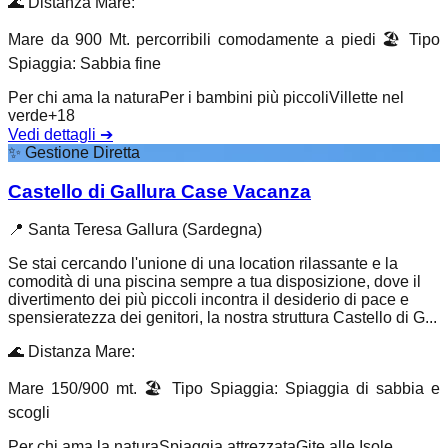
🌊
Distanza Mare
:
Mare da 900 Mt. percorribili comodamente a piedi
🏖️
Tipo
Spiaggia
:
Sabbia fine
Per chi ama la natura
Per i bambini più piccoli
Villette nel
verde
+
18
Vedi dettagli
➔
✨
Gestione Diretta
Castello di Gallura Case Vacanza
📍
Santa Teresa Gallura (Sardegna)
Se stai cercando l'unione di una location rilassante e la
comodità di una piscina sempre a tua disposizione, dove il
divertimento dei più piccoli incontra il desiderio di pace e
spensieratezza dei genitori, la nostra struttura Castello di G...
🌊
Distanza Mare
:
Mare 150/900 mt.
🏖️
Tipo Spiaggia
:
Spiaggia di sabbia e
scogli
Per chi ama la natura
Spiaggia attrezzata
Gite alle Isole