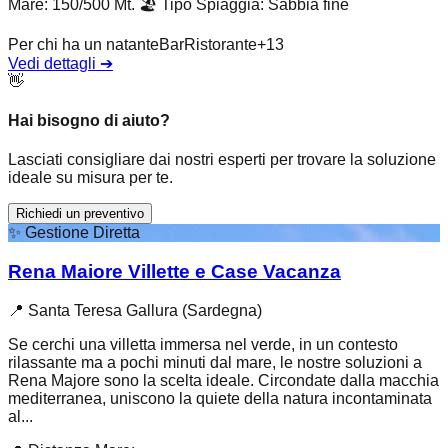
Mare: 150/500 Mt.
🏖️
Tipo Spiaggia
:
Sabbia fine
Per chi ha un natante
Bar
Ristorante
+
13
Vedi dettagli
➔
👋
Hai bisogno di aiuto?
Lasciati consigliare dai nostri esperti per trovare la soluzione
ideale su misura per te.
Richiedi un preventivo
✨
Gestione Diretta
Rena Maiore Villette e Case Vacanza
📍
Santa Teresa Gallura (Sardegna)
Se cerchi una villetta immersa nel verde, in un contesto
rilassante ma a pochi minuti dal mare, le nostre soluzioni a
Rena Majore sono la scelta ideale. Circondate dalla macchia
mediterranea, uniscono la quiete della natura incontaminata
al...