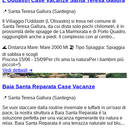
L'Uddastri Case Vacanze Santa Teresa Gallura
📍
Santa Teresa Gallura (Sardegna)
Il Villaggio l'Uddastri (L'Olivastro) si trova nel comune di
Santa Teresa Gallura, da cui dista solo pochi chilometri, è in
prossimità delle spiagge de La Marmorata e di Porto Quadro,
raggiungibili anche a piedi. Il complesso con al centro...
🌊
Distanza Mare
:
Mare 2000 Mt
🏖️
Tipo Spiaggia
:
Spiaggia
di sabbia e scogli
Piscina 15/06 - 15/09
Per chi ama la natura
Per i bambini più
piccoli
+
5
Vedi dettagli
➔
✨
Gestione Diretta
Baia Santa Reparata Case Vacanze
📍
Santa Teresa Gallura (Sardegna)
Se vuoi staccare dalla routine invernale e tuffarti in un'oasi di
pace, la nostra struttura a Baia Santa Reparata è la
soluzione perfetta per una vacanza rigenerante tra natura e
relax. Baia Santa Reparata è una terrazza naturale sul blu,...