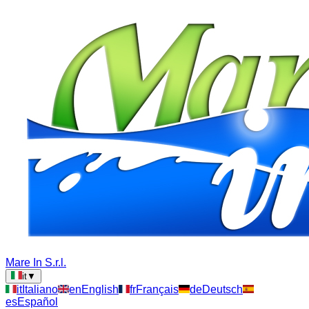
Mare In S.r.l.
it
▼
it
Italiano
en
English
fr
Français
de
Deutsch
es
Español