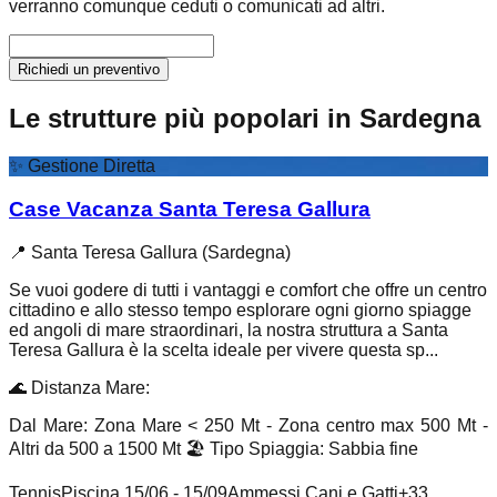
verranno comunque ceduti o comunicati ad altri.
Richiedi un preventivo
Le strutture più popolari in Sardegna
✨
Gestione Diretta
Case Vacanza Santa Teresa Gallura
📍
Santa Teresa Gallura (Sardegna)
Se vuoi godere di tutti i vantaggi e comfort che offre un centro
cittadino e allo stesso tempo esplorare ogni giorno spiagge
ed angoli di mare straordinari, la nostra struttura a Santa
Teresa Gallura è la scelta ideale per vivere questa sp...
🌊
Distanza Mare
:
Dal Mare: Zona Mare < 250 Mt - Zona centro max 500 Mt -
Altri da 500 a 1500 Mt
🏖️
Tipo Spiaggia
:
Sabbia fine
Tennis
Piscina 15/06 - 15/09
Ammessi Cani e Gatti
+
33