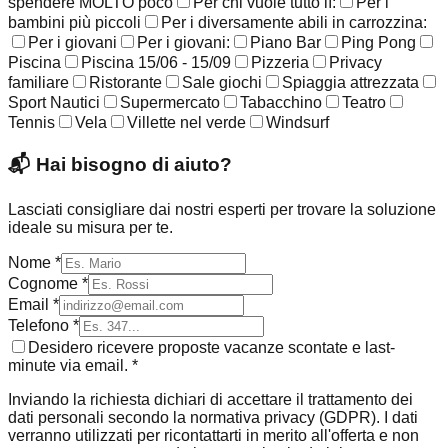
spendere MOLTO poco
Per chi vuole tutto lì:
Per i
bambini più piccoli
Per i diversamente abili in carrozzina:
Per i giovani
Per i giovani:
Piano Bar
Ping Pong
Piscina
Piscina 15/06 - 15/09
Pizzeria
Privacy
familiare
Ristorante
Sale giochi
Spiaggia attrezzata
Sport Nautici
Supermercato
Tabacchino
Teatro
Tennis
Vela
Villette nel verde
Windsurf
📬
Hai bisogno di aiuto?
Lasciati consigliare dai nostri esperti per trovare la soluzione
ideale su misura per te.
Nome *
Cognome *
Email *
Telefono *
Desidero ricevere proposte vacanze scontate e last-
minute via email. *
Inviando la richiesta dichiari di accettare il trattamento dei
dati personali secondo la normativa privacy (GDPR). I dati
verranno utilizzati per ricontattarti in merito all'offerta e non