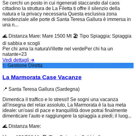
Se cerchi un posto in cui rigenerati staccando dal caos
cittadino la struttura de La Filetta ti offre il silenzio della
natura e la privacy necessaria Questa esclusiva zona
residenziale alle porte di Santa Teresa Gallura è immersa in
una n...
🌊
Distanza Mare
:
Mare 1500 Mt
🏖️
Tipo Spiaggia
:
Spiaggia
di sabbia e scogli
Per chi ama la natura
Villette nel verde
Per chi ha un
natante
+
23
Vedi dettagli
➔
✨
Gestione Diretta
La Marmorata Case Vacanze
📍
Santa Teresa Gallura (Sardegna)
Dimentica il traffico e lo stress!! Se sogni una vacanza
all'insegna del relax assoluto, La Marmorata è la tua meta
ideale: un'oasi di pace e tranquillità dove potrai finalmente
dimenticare l'auto e raggiungere la spiaggia a piedi; il luog...
🌊
Distanza Mare
: