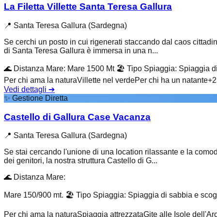
La Filetta Villette Santa Teresa Gallura
📍
Santa Teresa Gallura (Sardegna)
Se cerchi un posto in cui rigenerati staccando dal caos cittadino
di Santa Teresa Gallura è immersa in una n...
🌊
Distanza Mare
:
Mare 1500 Mt
🏖️
Tipo Spiaggia
:
Spiaggia di
Per chi ama la natura
Villette nel verde
Per chi ha un natante
+
2
Vedi dettagli
➔
✨
Gestione Diretta
Castello di Gallura Case Vacanza
📍
Santa Teresa Gallura (Sardegna)
Se stai cercando l'unione di una location rilassante e la comod
dei genitori, la nostra struttura Castello di G...
🌊
Distanza Mare
:
Mare 150/900 mt.
🏖️
Tipo Spiaggia
:
Spiaggia di sabbia e scog
Per chi ama la natura
Spiaggia attrezzata
Gite alle Isole dell'A