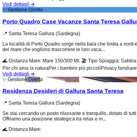
Vedi dettagli
➔
✨
Gestione Diretta
Porto Quadro Case Vacanze Santa Teresa Gallu
📍
Santa Teresa Gallura (Sardegna)
La località di Porto Quadro sorge nella baia che limita a nord-e
del mare che vogliono trascorrere le loro vaca...
🌊
Distanza Mare
:
Mare 150/300 Mt.
🏖️
Tipo Spiaggia
:
Sabbia 
Per chi ama la natura
Per i bambini più piccoli
Privacy familiare
Vedi dettagli
➔
✨
Gestione Diretta
Residenza Desideri di Gallura Santa Teresa
📍
Santa Teresa Gallura (Sardegna)
Se stai cercando un posto rilassante e tranquillo, dotato di tutt
Offriamo una posizione strategica tra relax e m...
🌊
Distanza Mare
: