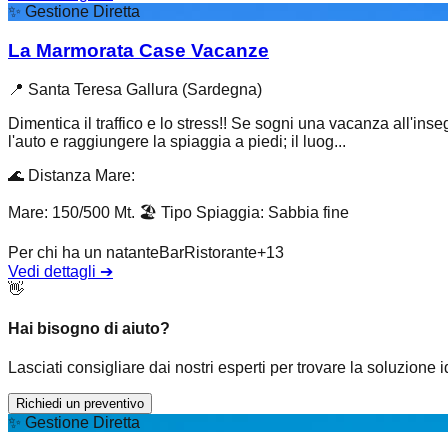
✨
Gestione Diretta
La Marmorata Case Vacanze
📍
Santa Teresa Gallura (Sardegna)
Dimentica il traffico e lo stress!! Se sogni una vacanza all'ins
l'auto e raggiungere la spiaggia a piedi; il luog...
🌊
Distanza Mare
:
Mare: 150/500 Mt.
🏖️
Tipo Spiaggia
:
Sabbia fine
Per chi ha un natante
Bar
Ristorante
+
13
Vedi dettagli
➔
👋
Hai bisogno di aiuto?
Lasciati consigliare dai nostri esperti per trovare la soluzione 
Richiedi un preventivo
✨
Gestione Diretta