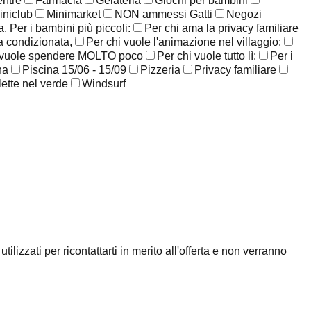
entre
Farmacia
Gelateria
Giochi per bambini
iniclub
Minimarket
NON ammessi Gatti
Negozi
. Per i bambini più piccoli:
Per chi ama la privacy familiare
ia condizionata,
Per chi vuole l'animazione nel villaggio:
 vuole spendere MOLTO poco
Per chi vuole tutto lì:
Per i
na
Piscina 15/06 - 15/09
Pizzeria
Privacy familiare
lette nel verde
Windsurf
ilizzati per ricontattarti in merito all'offerta e non verranno