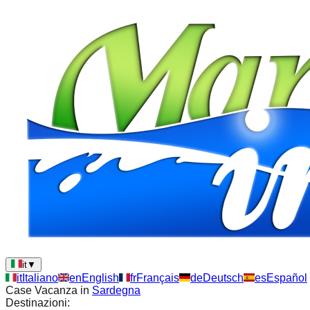
it
▼
it
Italiano
en
English
fr
Français
de
Deutsch
es
Español
Case Vacanza in
Sardegna
Destinazioni: