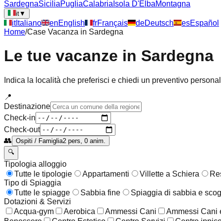
Sardegna
Sicilia
Puglia
Calabria
Isola D'Elba
Montagna
it
▼
it
Italiano
en
English
fr
Français
de
Deutsch
es
Español
Home
/
Case Vacanza in
Sardegna
Le tue vacanze in
Sardegna
Indica la località che preferisci e chiedi un preventivo persona
📍
Destinazione
Check-in
Check-out
👥
Ospiti / Famiglia
2 pers, 0 anim.
🔍
Tipologia alloggio
Tutte le tipologie
Appartamenti
Villette a Schiera
Re
Tipo di Spiaggia
Tutte le spiagge
Sabbia fine
Spiaggia di sabbia e scog
Dotazioni & Servizi
Acqua-gym
Aerobica
Ammessi Cani
Ammessi Cani e