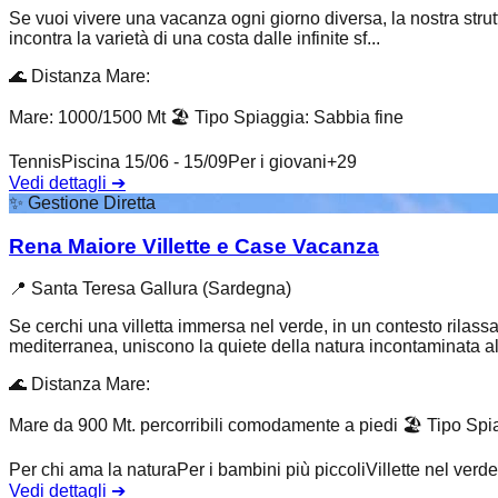
Se vuoi vivere una vacanza ogni giorno diversa, la nostra strutt
incontra la varietà di una costa dalle infinite sf...
🌊
Distanza Mare
:
Mare: 1000/1500 Mt
🏖️
Tipo Spiaggia
:
Sabbia fine
Tennis
Piscina 15/06 - 15/09
Per i giovani
+
29
Vedi dettagli
➔
✨
Gestione Diretta
Rena Maiore Villette e Case Vacanza
📍
Santa Teresa Gallura (Sardegna)
Se cerchi una villetta immersa nel verde, in un contesto rilas
mediterranea, uniscono la quiete della natura incontaminata al.
🌊
Distanza Mare
:
Mare da 900 Mt. percorribili comodamente a piedi
🏖️
Tipo Spi
Per chi ama la natura
Per i bambini più piccoli
Villette nel verde
Vedi dettagli
➔