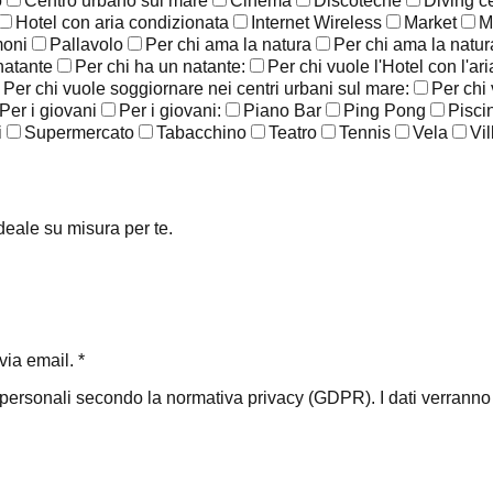
o
Centro urbano sul mare
Cinema
Discoteche
Diving c
Hotel con aria condizionata
Internet Wireless
Market
M
moni
Pallavolo
Per chi ama la natura
Per chi ama la natura
natante
Per chi ha un natante:
Per chi vuole l'Hotel con l'ar
Per chi vuole soggiornare nei centri urbani sul mare:
Per chi
Per i giovani
Per i giovani:
Piano Bar
Ping Pong
Pisci
i
Supermercato
Tabacchino
Teatro
Tennis
Vela
Vil
ideale su misura per te.
ia email. *
i personali secondo la normativa privacy (GDPR). I dati verranno ut