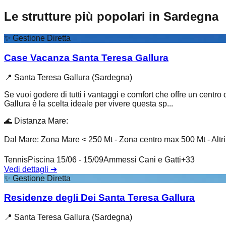
Le strutture più popolari in Sardegna
✨
Gestione Diretta
Case Vacanza Santa Teresa Gallura
📍
Santa Teresa Gallura (Sardegna)
Se vuoi godere di tutti i vantaggi e comfort che offre un centro
Gallura è la scelta ideale per vivere questa sp...
🌊
Distanza Mare
:
Dal Mare: Zona Mare < 250 Mt - Zona centro max 500 Mt - Altr
Tennis
Piscina 15/06 - 15/09
Ammessi Cani e Gatti
+
33
Vedi dettagli
➔
✨
Gestione Diretta
Residenze degli Dei Santa Teresa Gallura
📍
Santa Teresa Gallura (Sardegna)