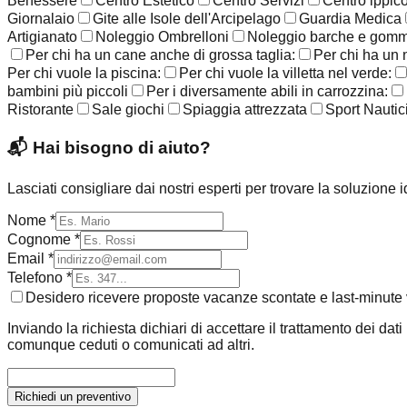
Benessere
Centro Estetico
Centro Servizi
Centro ippic
Giornalaio
Gite alle Isole dell'Arcipelago
Guardia Medica
Artigianato
Noleggio Ombrelloni
Noleggio barche e gom
Per chi ha un cane anche di grossa taglia:
Per chi ha un 
Per chi vuole la piscina:
Per chi vuole la villetta nel verde:
bambini più piccoli
Per i diversamente abili in carrozzina:
Ristorante
Sale giochi
Spiaggia attrezzata
Sport Nautic
📬
Hai bisogno di aiuto?
Lasciati consigliare dai nostri esperti per trovare la soluzione 
Nome *
Cognome *
Email *
Telefono *
Desidero ricevere proposte vacanze scontate e last-minute v
Inviando la richiesta dichiari di accettare il trattamento dei dat
comunque ceduti o comunicati ad altri.
Richiedi un preventivo